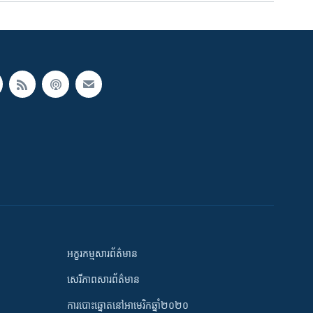
អក្ខរកម្មសារព័ត៌មាន
សេរីភាពសារព័ត៌មាន
ការបោះឆ្នោតនៅអាមេរិកឆ្នាំ២០២០