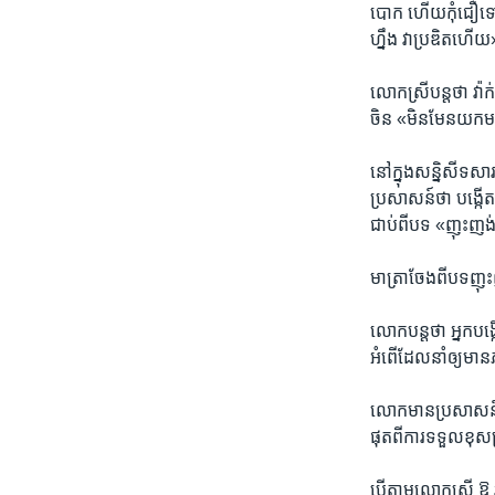
បោក​ ហើយ​កុំ​ជឿ​ទៅ
ហ្នឹង វា​ប្រឌិត​ហើ
លោកស្រី​បន្ត​ថា ​វ៉
ចិន​ «មិន​មែន​យក​មក
នៅ​ក្នុង​សន្និសីទ​សា
ប្រសាសន៍​ថា​ បង្កើត​
ជាប់​ពី​បទ​ «ញុះញង់​»
មាត្រាចែង​ពី​បទញុះញង់
លោកបន្ត​ថា​ អ្នក​បង្
អំពើ​ដែល​នាំ​ឲ្យ​មាន​
លោក​មាន​ប្រសាសន៍ថា
ផុតពី​ការ​ទទួល​ខុ
បើ​តាម​លោកស្រី​ ឱ វ