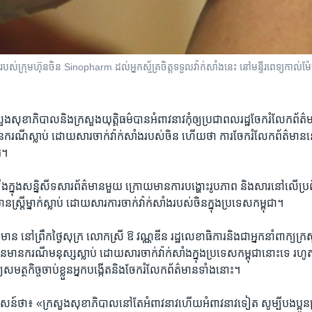
៩ របស់ក្រុមហ៊ុនចិន Sinopharm ដល់អ្នកស្ម័គ្រចិត្តទទួលវ៉ាក់សាំងនេះ នៅមន្ទីរពេទ្យកាល់ម៉ែ
្រសួង​សុខាភិបាលនិង​ក្រសួង​យុត្តិធម៌​បាន​អំពាវនាវ​កុំ​ឲ្យ​ប្រជា​ពលរដ្ឋ​ចែក​រំលែក​ព័ត៌​
ករណី​ស្លាប់ ​ដោយ​សារ​ចាក់​វ៉ាក់សាំងរបស់​ចិន ហើយ​ថា​ ការ​ចែក​រំលែក​ព័ត៌មាន​ន
រ។
ឡើង​ក្នុង​សន្និសីទ​សារព័ត៌មាន​មួយ ​ក្រោយ​មាន​ការ​បង្ហោះ​រូប​ភាព និង​សារនៅ​លើ​ប្រព
ស្រ្តី​ម្នាក់​ស្លាប់ ដោយសារ​ការចាក់​វ៉ាក់សាំង​របស់​ចិន​ក្នុង​ប្រទេស​កម្ពុជា។
ត៌មាន ​នៅ​ព្រឹក​ថ្ងៃ​សុក្រ ​លោកស្រី ​ឱ វណ្ណឌីន ​រដ្ឋលេខាធិការ​និង​ជា​អ្នក​នាំពាក្យ​
ន​មាន​ករណី​មនុស្ស​ស្លាប់​ ដោយ​សារ​ចាក់​វ៉ាក់​សាំង​ក្នុង​ប្រទេស​កម្ពុជា​នោះ​ទេ រ
​សមត្ថកិច្ច​ចាប់​ខ្លួន​អ្នក​បង្កើត​និង​ចែក​រំលែក​ព័ត៌មាន​ទាំង​នោះ។
៍​ថា៖ «ក្រសួង​សុខាភិបាល​នៅ​តែ​អំពាវនាវ​ហើយ​អំពាវ​នាវ​ទៀត សូម្បី​បង​ប្អូន​ប្