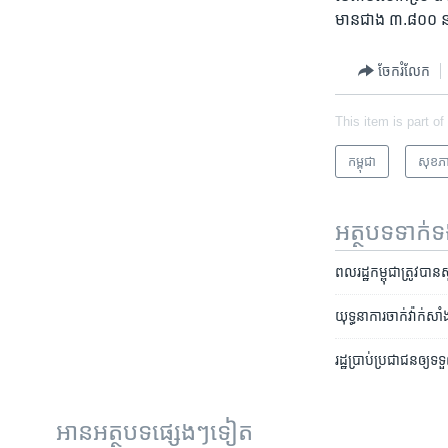
មាន​ជាង ​៣.៨០០ នាក់ 
ចែករំលែក
This item is part of
កម្ពុជា
សុខភ
អត្ថបទ​ទាក់
ពលរដ្ឋ​កម្ពុជា​​ត្រូវ​បា
យុទ្ធនាការ​ចាក់​វ៉ាក់ស
រដ្ឋ​ប្រាប់​ប្រជាជន​ឲ្
អានអត្ថបទផ្សេងៗទៀត