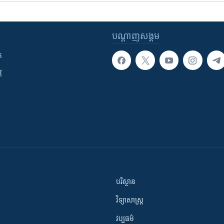
បណ្តាញ​សង្គម
ក
ី
បរិស្ថាន
វិទ្យាសាស្រ្ត
វប្បធម៌