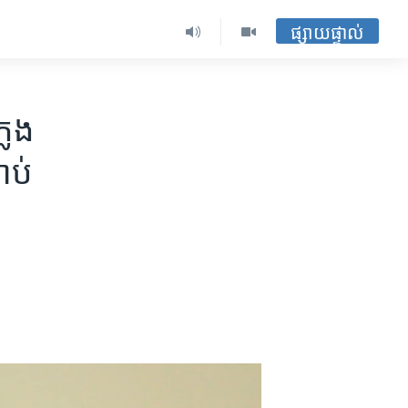
ផ្សាយផ្ទាល់
លែង​
ាប់​