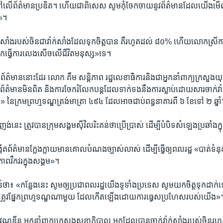
​លើ​ព័ត៌មាន​ប្រឌិត។ ហើយ​ជា​ពិសេស សូម​កុំ​ចែក​ចាយ​នូវ​ព័ត៌មាន​ដែល​យើង​មើ
យ»។
ាក់សាំង​របស់​ចិន​ជា​វ៉ាក់​សាំង​ដែល​ទុក​ចិត្ត​បាន គឺ​រហូត​ដល់​ ៨០% ហើយ​លោកស្រី​ក
​ធ្វើ​ការ​លេង​សើច​លើ​ជីវិត​មនុស្ស​»ទេ។
រព័ត៌មាន​នោះ​ដែរ​ លោក​ គឹម សន្តិភាព ​រដ្ឋលេខាធិការ​និង​ជា​អ្នក​នាំពាក្យក្រសួង​យុត្
ព័ត៌មាន​មិន​ពិត និង​ការ​ចែក​រំលែក​បន្ត​ដែល​ទាក់ទង​នឹង​ការ​ស្លាប់ដោយ​សារ​ចាក់​វ៉ាក់
 ​នៃ​ក្រម​ព្រហ្មទណ្ឌ​ត្រង់​មាត្រា​ ៤៩៤ ​ដែល​អាច​ជាប់​ពន្ធនាគារ​ពី​ ៦ ​ខែ​ទៅ ​២ ​ឆ្នា
​នេះ ត្រូវ​បាន​ក្រុម​សង្គម​ស៊ីវិល​រិះគន់​ថា​ប្រើប្រាស់​ ដើម្បី​បំបិទ​សំឡេង​ប្រឆាំង​ក្
កើត​ព័ត៌មាន​ក្លែង​ក្លាយ​មាន​គោល​បំណង​ច្បាស់​លាស់ ដើម្បី​ធ្វើ​ឲ្យ​ពលរដ្ឋ​ «បាត់​ទំនុ
ភាព​វឹក​វរ​ក្នុង​សង្គម»។
៖ «កន្លែង​នេះ សូម​ឲ្យ​ប្រជា​ពលរដ្ឋ​យើង​ទូទាំង​ប្រទេស សូម​យក​ចិត្ត​ទុក​ដាក់​
ស​ត្រូវ​ផ្នែក​ព្រហ្មទណ្ឌ​ណាមួយ ​ដែល​កើតឡើងដោយ​ការ​ធ្វេស​ប្រហែស​របស់​យើង»
ណ្ណឌីន អ្នក​នាំពាក្យ​ក្រសួង​សុខាភិបាល អ្នក​ដែល​បាន​ចាក់​វ៉ាក់​សាំង​របស់​ចិន​រ