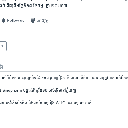
គិត​ត្រឹម​ថ្ងៃ​ទី​១៨ ខែ​កុម្ភៈ ឆ្នាំ​ ២០២១៕
Follow us
បោះពុម្ព
ាព
ទង
ន​សួរ​នាំ​អំពី«ភាព​ស្មោះ​ត្រង់»​និង​«ការ​ព្រមព្រៀង»​ ចំពោះ​​ហានិភ័យ មុន​ពេល​ត្រូវ​បាន​ចាក់​វ៉ាក់​
ាំង Sinopharm បង្ការ​ជំងឺ​កូវីដ​១៩ ចាប់ផ្ដើម​នៅ​ភ្នំពេញ
យ​ទទួល​យក​វ៉ាក់សាំង​ចិន និង​ឈប់​បារម្ភ​រឿង WHO ទទួល​ស្គាល់​ឬ​អត់