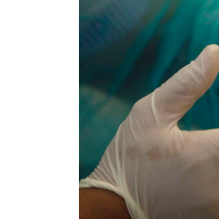
រចនា
សម្ព័ន្ធ​
រំលង​
និង​
ចូល​
ទៅ​
កាន់​
ទំព័រ​
ស្វែង​
រក