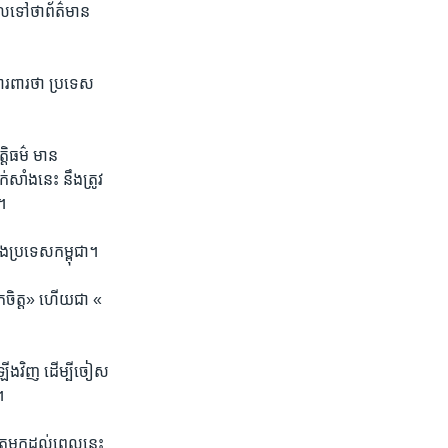
ល​ទៅថា​ព័ត៌មាន​
ារពារ​ថា​ ប្រទេស​
តិធម៌​ មាន​
សាំង​នេះ នឹង​ត្រូវ​
ំ។
នុង​ប្រទេស​កម្ពុជា។
ក​ចិត្ត» ហើយ​ជា​ «​
ឡើង​វិញ ដើម្បី​ចៀស​
។
ហូត​មក​ដល់​ពេល​នេះ