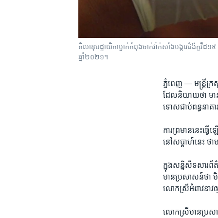
គិលានុបដ្ឋាយិកាម្នាក់កំពុងចាក់វ៉ាក់សាំងបង្ការជំងឺកូវីដ១
ឆ្នាំ២០២១។
ភ្នំពេញ —
មន្រ្តី​ក
ដែល​និយាយ​ថា ​មាន​
ទោស​ជាប់​ពន្ធនាគា
ការ​ព្រមាន​នេះ​ធ្វើ​
នៅ​សប្តាហ៍​នេះ ថាមាន​
ក្នុង​សន្និសីទ​សារព័
មាន​ប្រសាសន៍​ថា ​មិ
លោក​ស្រី​អំពាវនាវ​ឲ្យ
លោកស្រី​មាន​ប្រសាសន