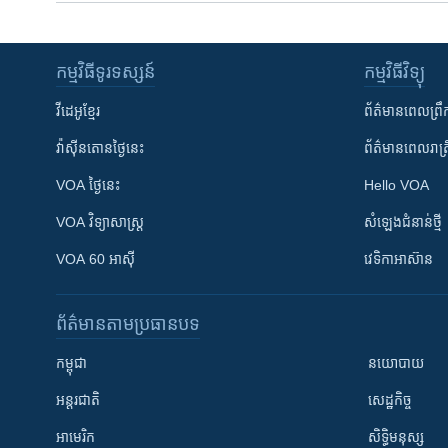
កម្មវិធី​ទូរទស្សន៍
កម្មវិធី​វិទ្យុ
វីដេអូ​ខ្មែរ
ព័ត៌មាន​ពេល​ព្រឹ
វ៉ាស៊ីនតោន​ថ្ងៃ​នេះ
ព័ត៌មាន​​ពេល​រាត្រ
VOA ថ្ងៃនេះ
Hello VOA
VOA ​វិទ្យាសាស្ត្រ
សំឡេង​ជំនាន់​ថ្មី
VOA 60 អាស៊ី
វេទិកា​អាស៊ាន
ព័ត៌មាន​តាមប្រធានបទ​
កម្ពុជា
នយោបាយ
អន្តរជាតិ
សេដ្ឋកិច្ច
អាមេរិក
សិទ្ធិមនុស្ស