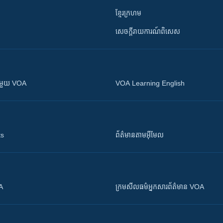
ខ្មែរក្រហម
សេចក្តីរាយការណ៍ពិសេស
ស​​ជាមួយ VOA
VOA Learning English
ts
ព័ត៌មាន​តាម​អ៊ីមែល
OA
ក្រម​​​សីលធម៌​​​អ្នក​​​សារព័ត៌មាន VOA