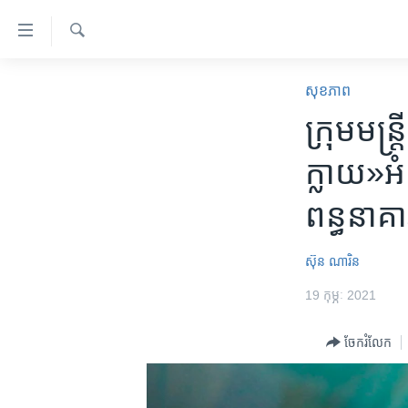
ភ្ជាប់​
ទៅ​
គេហទំព័រ​
ស្វែង​
កម្ពុជា
រក
សុខភាព
ទាក់ទង
អន្តរជាតិ
ក្រុម​មន្រ
រំលង​
និង​
អាមេរិក
ក្លាយ»​អំព
ចូល​
ចិន
ទៅ​​
ពន្ធនាគា
ទំព័រ​
ហេឡូវីអូអេ
ព័ត៌មាន​​
កម្ពុជាច្នៃប្រតិដ្ឋ
តែ​
ស៊ុន ណារិន
ម្តង
ព្រឹត្តិការណ៍ព័ត៌មាន
19 កុម្ភៈ 2021
រំលង​
ទូរទស្សន៍ / វីដេអូ​
និង​
ចែករំលែក
ចូល​
វិទ្យុ / ផតខាសថ៍
ទៅ​
កម្មវិធីទាំងអស់
ទំព័រ​