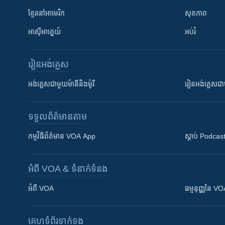
ខ្មែរ​នៅអាមេរិក
សុខភាព
អាស៊ីអាគ្នេយ៍
អប់រំ
រៀន​​អង់គ្លេស
អង់គ្លេស​ជាមួយ​ម៉ានី​និង​ម៉ូរី
រៀន​​​​​​អង់គ្លេ
ទទួល​ព័ត៌មាន​តាម
កម្មវិធី​ព័ត៌មាន VOA App
ស្តាប់ Podcas
អំពី​ VOA & ទំនាក់ទំនង
អំពី​ VOA
ធម្មនុញ្ញ​នៃ V
គេហទំព័រ​​ទាក់ទង