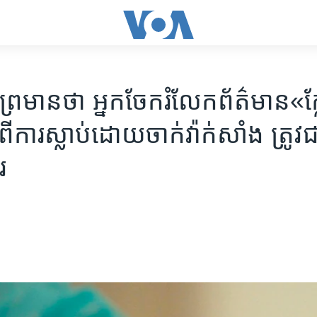
្តី​ព្រមានថា ​​​អ្នក​ចែក​រំលែក​ព័ត៌​មាន​«ក្
ី​ការ​ស្លាប់​ដោយ​ចាក់​វ៉ាក់​សាំង ត្រូវ​ជ
រ