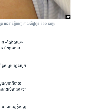
ត្រ រាជធានីភ្នំពេញ កាលពីថ្ងៃពុធ ទី១០ ខែកុម្ភៈ
មាន ​«ក្លែង​ក្លាយ»
េះ ​នឹង​ប្រឈម​
័ន្ធ​សង្គម​ហ្វេសប៊ុក
ក្រសួង​សុខាភិបាល​
ហូត​មក​ដល់​ពេល​នេះ។
រជាពលរដ្ឋ​កុំ​ចាញ់​