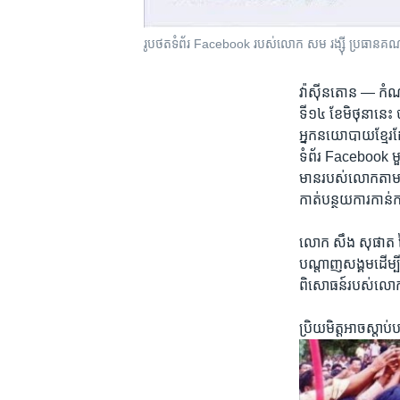
រូបថត​ទំព័រ Facebook របស់​លោក​ សម រង្ស៊ី ប្រធាន​គណបក្ស
វ៉ាស៊ីនតោន —
កំណត
ទី​១៤ ខែ​មិថុនា​នេះ
អ្នក​នយោបាយ​ខ្មែរ
ទំព័រ​ Facebook ម
មាន​របស់​លោក​តាម​ប
កាត់​បន្ថយ​ការ​កាន់ក
លោក សឹង សុផាត នៃ​វី
បណ្តាញសង្គម​ដើម្បី​
ពិសោធន៍​របស់​លោក​អ
ប្រិយមិត្ត​អាច​ស្តាប