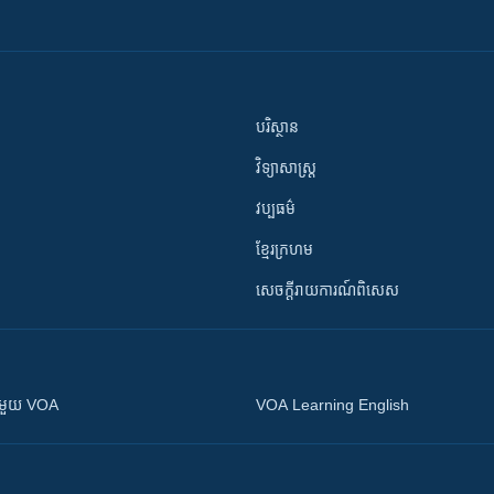
បរិស្ថាន
វិទ្យាសាស្រ្ត
វប្បធម៌
ខ្មែរក្រហម
សេចក្តីរាយការណ៍ពិសេស
ស​​ជាមួយ VOA
VOA Learning English