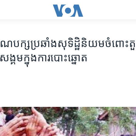
ណបក្ស​ប្រឆាំង​សុទិដ្ឋិនិយម​ចំពោះ​តួ
ង្គម​ក្នុង​ការ​បោះឆ្នោត​