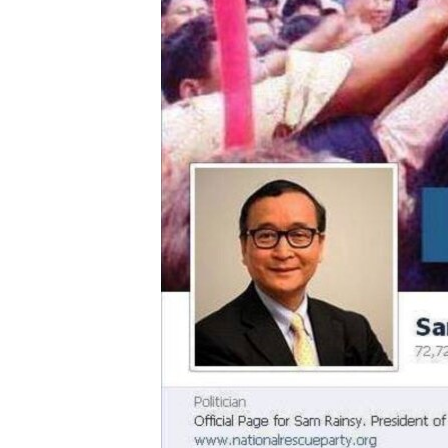
រចនា
សម្ព័ន្ធ​
រំលង​
និង​
ចូល​
ទៅ​
កាន់​
ទំព័រ​
ស្វែង​
រក