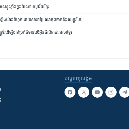
្ទុះ​ខ្លាំង​ក្នុង​ចំណោម​យុវវ័យ​ខ្មែរ
ឡើង​យ៉ាង​គំហុក​ដោយ​សារ​តម្លៃ​សេវា​ចុះ​ថោក​និង​សម្បូរបែប
្យូទ័រ​ដើម្បី​បកប្រែ​ព័ត៌មាន​លើ​អ៊ីនធឺណិត​ជា​ភាសា​ខ្មែរ
បណ្តាញ​សង្គម
ក
ី