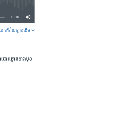
15:16
ក​ពី​តំណភ្ជាប់​ដើម
SHARE
ាបោះឆ្នោត​ខាង​មុខ​