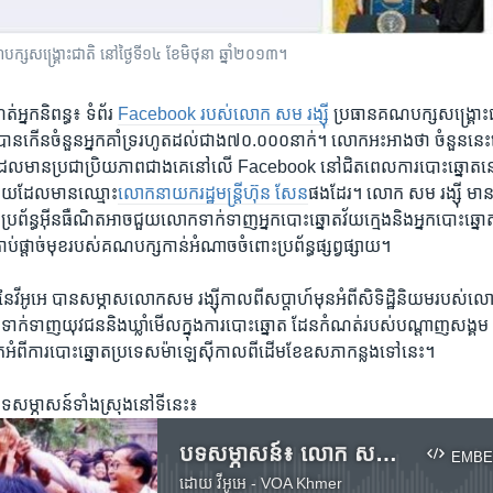
​សង្គ្រោះជាតិ​ នៅ​ថ្ងៃ​ទី​១៤ ខែ​មិថុនា ឆ្នាំ​២០១៣។
់​អ្នក​និពន្ធ៖ ទំព័រ
Facebook របស់​លោក សម រង្ស៊ី​
ប្រធាន​គណបក្ស​សង្គ្រោះ​ជា
​ បាន​កើន​ចំនួនអ្នក​គាំទ្រ​រហូត​ដល់​ជាង៧០.០០០​នាក់។ ​លោក​អះអាង​ថា ចំនួននេះ​ធ
ដែល​មាន​ប្រជាប្រិយភាព​ជាង​គេ​នៅ​លើ​ Facebook នៅ​ជិត​ពេល​ការ​បោះឆ្នោត​ន
ួយ​ដែល​មាន​ឈ្មោះ​
លោក​នាយករដ្ឋមន្ត្រី​ហ៊ុន សែន
​ផង​ដែរ។ លោក សម រង្ស៊ី មាន​ស
្រព័ន្ធអ៊ីនធឺណិត​អាច​ជួយ​លោក​ទាក់ទាញ​អ្នក​បោះឆ្នោត​វ័យ​ក្មេង​និង​អ្នក​បោះឆ្ន
ាប់​ផ្តាច់​មុខ​របស់​គណបក្ស​កាន់​អំណាច​ចំពោះ​ប្រព័ន្ធ​ផ្សព្វផ្សាយ។
អូអេ​ បាន​សម្ភាស​លោក​សម​ រង្ស៊ី​កាល​ពីសប្តាហ៍​មុន​អំពី​សិទិដ្ឋិនិយម​របស់​លោក
ទាក់ទាញ​យុវជន​និង​ឃ្លាំ​មើល​ក្នុង​ការ​បោះឆ្នោត​ ដែន​កំណត់​របស់​បណ្តាញ​សង្គម 
ំពី​ការ​បោះឆ្នោតប្រទេស​ម៉ាឡេស៊ី​កាល​ពី​ដើម​ខែ​ឧសភា​កន្លង​ទៅ​នេះ។
់​បទសម្ភាសន៍​ទាំង​ស្រុង​នៅ​ទី​នេះ៖
បទ​សម្ភាសន៍៖ លោក សម រង្ស៊ី មាន​សុទិដ្ឋិនិយម​ចំពោះ​តួនាទី Facebook ​ក្នុង​ការ​បោះឆ្នោត​ខាង​មុខ
EMBE
ដោយ
វីអូអេ - VOA Khmer