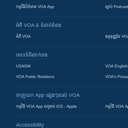
កម្មវិធី​ព័ត៌មាន VOA App
ស្តាប់ Podcas
អំពី​ VOA & ទំនាក់ទំនង
អំពី​ VOA
ធម្មនុញ្ញ​នៃ V
គេហទំព័រ​​ទាក់ទង
USAGM
VOA English
VOA Public Relations
VOA's Privac
ទាញយក​ App ផ្សេងៗ​របស់​ VOA
Khmer English
កម្មវិធី​ VOA App សម្រាប់ iOS - Apple
កម្មវិធី​ VOA
បណ្តាញ​សង្គម
Accessibility