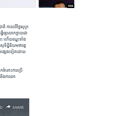
តិ កាល​ពី​ថ្ងៃសុក្រ​
្វើ​ឲ្យលោកក្លាយ​ជា​
េះ ហើយ​ឈ្នះ​ទាំង
ុទិដ្ឋិនិយម​ថាវត្ត
ោត​ផ្សេង​ទៀត​ដោយ​
​ចំពោះ​ការ​ប្រើ
និង​ការ​ដក​
D
SHARE