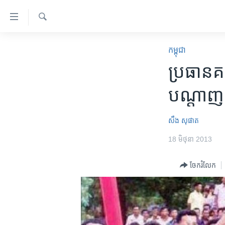
ភ្ជាប់​
ទៅ​
គេហទំព័រ​
ស្វែង​
កម្ពុជា
រក
កម្ពុជា
ទាក់ទង
អន្តរជាតិ
ប្រធាន​គ
រំលង​
និង​
អាមេរិក
បណ្តាញ​ស
ចូល​
ចិន
ទៅ​​
ទំព័រ​
ហេឡូវីអូអេ
សឹង សុផាត
ព័ត៌មាន​​
កម្ពុជាច្នៃប្រតិដ្ឋ
18 មិថុនា 2013
តែ​
ម្តង
ព្រឹត្តិការណ៍ព័ត៌មាន
ចែករំលែក
រំលង​
ទូរទស្សន៍ / វីដេអូ​
និង​
ចូល​
វិទ្យុ / ផតខាសថ៍
ទៅ​
កម្មវិធីទាំងអស់
ទំព័រ​