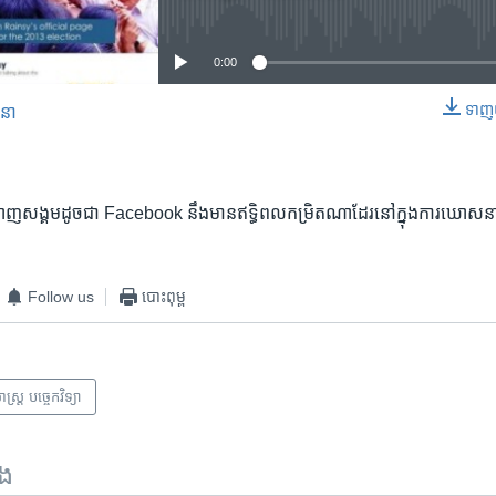
No media source currently available
0:00
ទាញ​យ
សនា
EMBED
តាញ​សង្គម​ដូច​ជា​ Facebook នឹង​មាន​ឥទ្ធិពល​កម្រិត​ណា​ដែរ​នៅ​ក្នុង​ការ​ឃោសន
Follow us
បោះពុម្ព
ាស្ត្រ បច្ចេកវិទ្យា
ទង