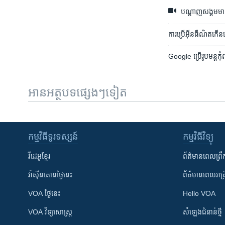
បណ្តាញ​សង្គម​មាន​សន
ការប្រើ​អ៊ីនធឺណិត​កើន
Google ប្រើ​រូបមន្ត​កុំព
អានអត្ថបទផ្សេងៗទៀត
កម្មវិធី​ទូរទស្សន៍
កម្មវិធី​វិទ្យុ
វីដេអូ​ខ្មែរ
ព័ត៌មាន​ពេល​ព្រឹ
វ៉ាស៊ីនតោន​ថ្ងៃ​នេះ
ព័ត៌មាន​​ពេល​រាត្រ
VOA ថ្ងៃនេះ
Hello VOA
VOA ​វិទ្យាសាស្ត្រ
សំឡេង​ជំនាន់​ថ្មី