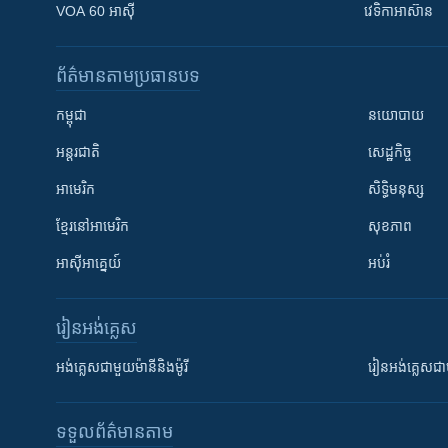
VOA 60 អាស៊ី
វេទិកា​អាស៊ាន
ព័ត៌មាន​តាមប្រធានបទ​
កម្ពុជា
នយោបាយ
អន្តរជាតិ
សេដ្ឋកិច្ច
អាមេរិក
សិទ្ធិមនុស្ស
ខ្មែរ​នៅអាមេរិក
សុខភាព
អាស៊ីអាគ្នេយ៍
អប់រំ
រៀន​​អង់គ្លេស
អង់គ្លេស​ជាមួយ​ម៉ានី​និង​ម៉ូរី
រៀន​​​​​​អង់គ្លេ
ទទួល​ព័ត៌មាន​តាម