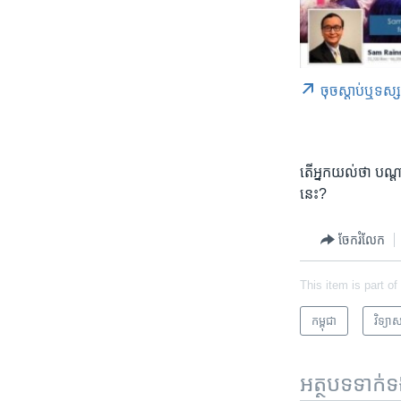
ចុច​​ស្តាប់​ឬ​ទស្
តើ​អ្នក​យល់​ថា បណ្
នេះ?
ចែករំលែក
This item is part of
កម្ពុជា
វិទ្យាស
អត្ថបទ​ទាក់