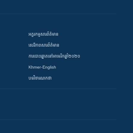
អក្ខរកម្មសារព័ត៌មាន
សេរីភាពសារព័ត៌មាន
ការបោះឆ្នោតនៅអាមេរិកឆ្នាំ២០២០
Khmer-English
បទវិចារណកថា