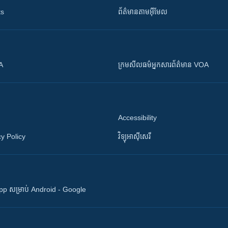
ts
ព័ត៌មាន​តាម​អ៊ីមែល
OA
ក្រម​​​សីលធម៌​​​អ្នក​​​សារព័ត៌មាន VOA
Accessibility
y Policy
វិទ្យុ​អាស៊ី​សេរី
 App សម្រាប់ Android - Google