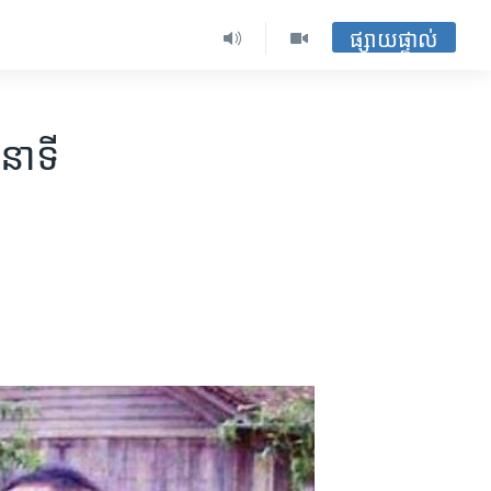
ផ្សាយផ្ទាល់
នាទី​