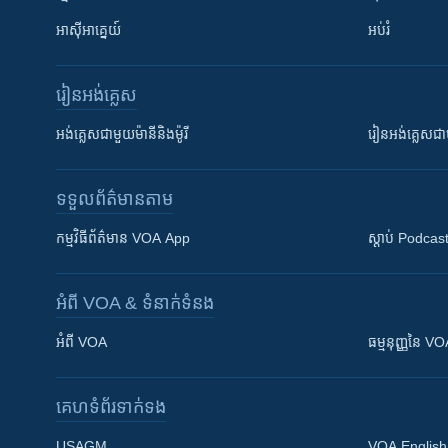
អាស៊ីអាគ្នេយ៍
អប់រំ
រៀន​​អង់គ្លេស
អង់គ្លេស​ជាមួយ​ម៉ានី​និង​ម៉ូរី
រៀន​​​​​​អង់គ្លេ
ទទួល​ព័ត៌មាន​តាម
កម្មវិធី​ព័ត៌មាន VOA App
ស្តាប់ Podcas
អំពី​ VOA & ទំនាក់ទំនង
អំពី​ VOA
ធម្មនុញ្ញ​នៃ V
គេហទំព័រ​​ទាក់ទង
USAGM
VOA English