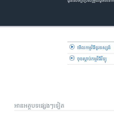
ជូន​សេចក្តី​ប្រែសម្រួល​ដូច​តទៅ
មើល​កម្មវិធី​ទូរទស្សន៍
ចុចស្តាប់កម្មវិធីវិទ្យុ
អានអត្ថបទផ្សេងៗទៀត