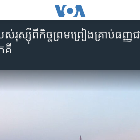
រុស្ស៊ី​ពី​កិច្ចព្រមព្រៀង​គ្រាប់​ធញ្ញជាត
កគី