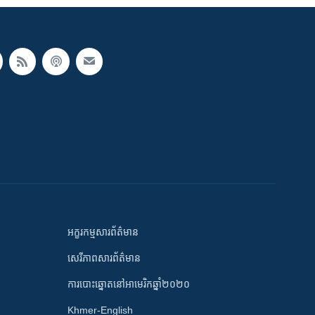
អក្ខរកម្មសារព័ត៌មាន
សេរីភាពសារព័ត៌មាន
ការបោះឆ្នោតនៅអាមេរិកឆ្នាំ២០២០
Khmer-English