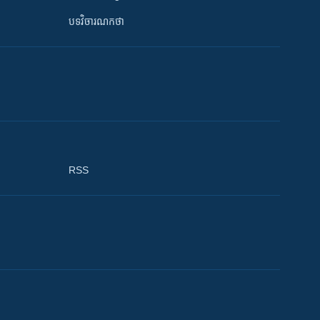
បទវិចារណកថា
RSS