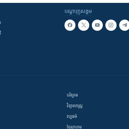
បណ្តាញ​សង្គម
ក
ី
បរិស្ថាន
វិទ្យាសាស្រ្ត
វប្បធម៌
ខ្មែរក្រហម