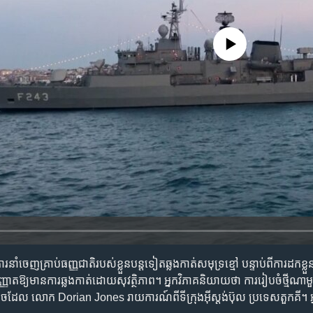
No media source currently availa
​នាំ​ចេញ​គ្រាប់​ធញ្ញជាតិ​របស់​ខ្លួន​បន្ត​ទៀត​ឆ្លង​កាត់​សមុទ្រ​ខ្មៅ បន្ទាប់​ពី​ការ​ដកខ្លួ
ុញ្ញាត​ឱ្យ​មាន​ការ​ឆ្លង​កាត់​ដោយ​សុវត្ថិភាព។ អ្នក​វិភាគ​និយាយ​ថា ការ​រៀបចំ​ថ្មី​ណា​មួ
ី ដូច​ដែល លោក ​Dorian Jones រាយការណ៍​ពី​ទីក្រុង​អ៊ីស្តង់ប៊ុល ប្រទេស​តួកគី។ អ្នក