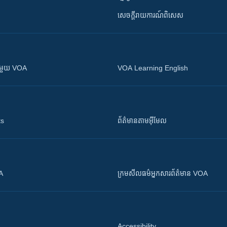
សេចក្តីរាយការណ៍ពិសេស
ស​​ជាមួយ VOA
VOA Learning English
ts
ព័ត៌មាន​តាម​អ៊ីមែល
OA
ក្រម​​​សីលធម៌​​​អ្នក​​​សារព័ត៌មាន VOA
Accessibility