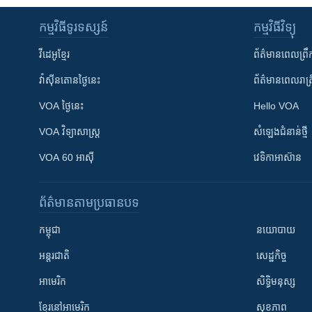
កម្មវិធី​ទូរទស្សន៍
កម្មវិធី​វិទ្យុ
វីដេអូ​ខ្មែរ
ព័ត៌មាន​ពេល​ព្រឹ
វ៉ាស៊ីនតោន​ថ្ងៃ​នេះ
ព័ត៌មាន​​ពេល​រាត្រ
VOA ថ្ងៃនេះ
Hello VOA
VOA ​វិទ្យាសាស្ត្រ
សំឡេង​ជំនាន់​ថ្មី
VOA 60 អាស៊ី
វេទិកា​អាស៊ាន
ព័ត៌មាន​តាមប្រធានបទ​
កម្ពុជា
នយោបាយ
អន្តរជាតិ
សេដ្ឋកិច្ច
អាមេរិក
សិទ្ធិមនុស្ស
ខ្មែរ​នៅអាមេរិក
សុខភាព