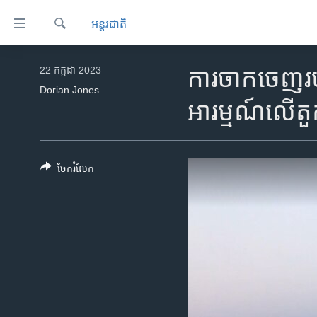
ភ្ជាប់​
អន្តរជាតិ
ទៅ​
គេហទំព័រ​
ស្វែង​
កម្ពុជា
រក
22 កក្កដា 2023
ការ​ចាកចេញ​របស់​
ទាក់ទង
អន្តរជាតិ
Dorian Jones
រំលង​
អារម្មណ៍លើ​តួ
និង​
អាមេរិក
ចូល​
ចិន
ទៅ​​
ទំព័រ​
ហេឡូវីអូអេ
ចែករំលែក
ព័ត៌មាន​​
កម្ពុជាច្នៃប្រតិដ្ឋ
តែ​
ម្តង
ព្រឹត្តិការណ៍ព័ត៌មាន
រំលង​
ទូរទស្សន៍ / វីដេអូ​
និង​
ចូល​
វិទ្យុ / ផតខាសថ៍
ទៅ​
កម្មវិធីទាំងអស់
ទំព័រ​