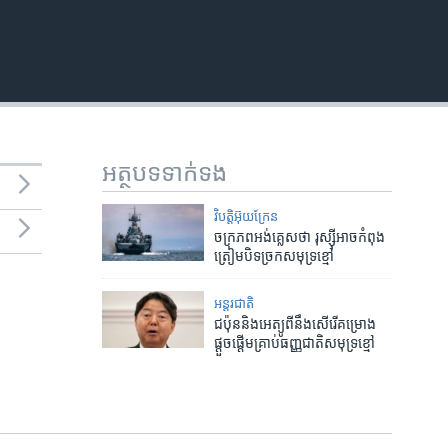
អត្ថបទ​ទាក់ទង
វិបត្តិអ៊ុយក្រែន
ចក្រភព​អង់គ្លេស​ថា​ រុស្ស៊ី​អាច​កំពុង​
ត្រៀម​​​​បិទ​ច្រកសមុទ្រ​ខ្មៅ​
អន្តរជាតិ
ជប៉ុន​និង​អេត្យូពី​នឹង​សើរើ​គម្រោង​
ផ្តួចផ្តើម​គ្រាប់ធញ្ញជាតិ​សមុទ្រ​ខ្មៅ