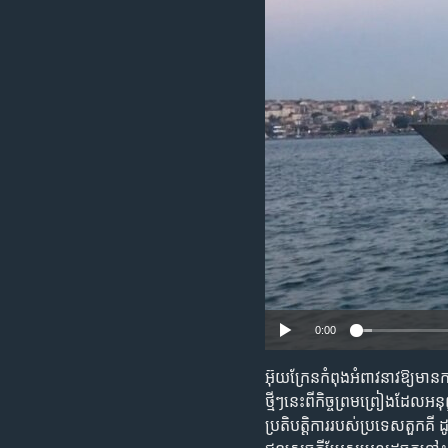
រចនា
សម្ព័ន្ធ​
រំលង​
និង​
ចូល​
ទៅ​
កាន់​
ទំព័រ​
ស្វែង​
រក
0:00
អ៊ុយក្រែន​កំពុង​អំពាវនាវ​ឱ្យ​មាន​ការ
ថ្មីៗ​នេះ​ពី​កិច្ចព្រមព្រៀង​ដែល​អន
ប្រតិបត្តិការ​របស់​ប្រទេស​តួក​គ