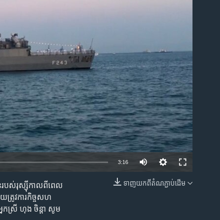
ble
3:16
ទាញ​យក​ពី​តំណភ្ជាប់​ដើម
ន​របស់​រុស្ស៊ី​កាល​ពី​ពេល​
EMBED
យ​ត្រូវ​ការ​កិច្ច​សហ
ស្រី​ ហុង ចិន្តា ​សូម​