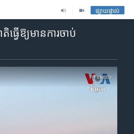
ផ្សាយផ្ទាល់
ិ​ធ្វើ​ឱ្យ​មាន​ការ​ចាប់​
EMBED