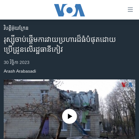
ភ្ជាប់​
ទៅ​
គេហទំព័រ​
វិបត្តិអ៊ុយក្រែន
កម្ពុជា
ទាក់ទង
រុស្ស៊ីចាប់ផ្តើមការវាយប្រហារដ៏ធំបំផុតដោយ
រំលង​
អន្តរជាតិ
ប្រើដ្រូនលើរដ្ឋធានីកៀវ
និង​
អាមេរិក
ចូល​
30 វិច្ឆិកា 2023
ទៅ​​
ចិន
Arash Arabasadi
ទំព័រ​
ហេឡូវីអូអេ
ព័ត៌មាន​​
តែ​
កម្ពុជាច្នៃប្រតិដ្ឋ
ម្តង
ព្រឹត្តិការណ៍ព័ត៌មាន
រំលង​
និង​
ទូរទស្សន៍ / វីដេអូ​
No media source currently available
ចូល​
វិទ្យុ / ផតខាសថ៍
ទៅ​
ទំព័រ​
កម្មវិធីទាំងអស់