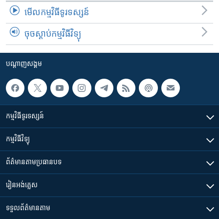
មើល​កម្មវិធី​ទូរទស្សន៍
ចុចស្តាប់កម្មវិធីវិទ្យុ
បណ្តាញ​សង្គម
កម្មវិធី​ទូរទស្សន៍
កម្មវិធី​វិទ្យុ
ព័ត៌មាន​តាមប្រធានបទ​
រៀន​​អង់គ្លេស
ទទួល​ព័ត៌មាន​តាម