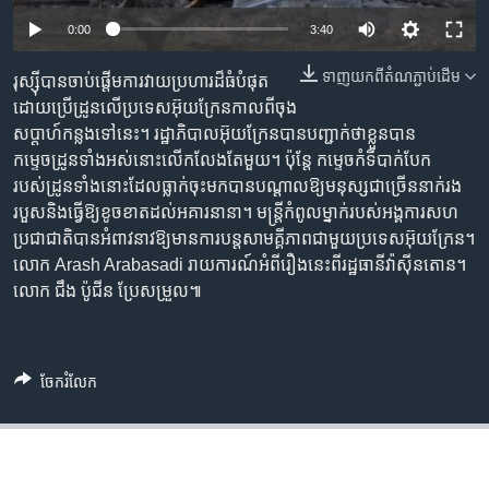
រចនា
សម្ព័ន្ធ​
0:00
3:40
Khmer English
រំលង​
ទាញ​យក​ពី​តំណភ្ជាប់​ដើម
រុស្ស៊ីបានចាប់ផ្តើមការវាយប្រហារដ៏ធំបំផុត
និង​
បណ្តាញ​សង្គម
ដោយប្រើដ្រូនលើប្រទេសអ៊ុយក្រែនកាលពីចុង
ចូល​
សប្តាហ៍កន្លងទៅនេះ។ រដ្ឋាភិបាលអ៊ុយក្រែនបានបញ្ជាក់ថាខ្លួនបាន
ទៅ​
កម្ទេចដ្រូនទាំងអស់នោះលើកលែងតែមួយ។ ប៉ុន្តែ កម្ទេចកំទីបាក់បែក
កាន់​
របស់ដ្រូនទាំងនោះដែលធ្លាក់ចុះមកបានបណ្តាលឱ្យមនុស្សជាច្រើននាក់រង
ទំព័រ​
ភាសា
របួសនិងធ្វើឱ្យខូចខាតដល់អគារនានា។ មន្ត្រីកំពូលម្នាក់របស់អង្គការសហ
ស្វែង​
ប្រជាជាតិបានអំពាវនាវឱ្យមានការបន្តសាមគ្គីភាពជាមួយប្រទេសអ៊ុយក្រែន។
រក
លោក Arash Arabasadi រាយការណ៍អំពីរឿងនេះពីរដ្ឋធានីវ៉ាស៊ីនតោន។
លោក ជឹង ប៉ូជីន ប្រែសម្រួល៕
ចែករំលែក