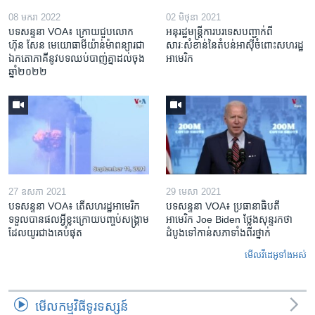
08 មករា 2022
02 មិថុនា 2021
បទសន្ទនា VOA៖ ក្រោយជួប​លោក
អនុរដ្ឋមន្ត្រី​ការបរទេស​បញ្ជាក់​ពី​
ហ៊ុន សែន​ មេយោធា​មីយ៉ាន់ម៉ា​​ពន្យារ​ជា
សារៈសំខាន់​នៃ​តំបន់​អាស៊ី​ចំពោះ​សហរដ្ឋ​
ឯកតោ​ភាគី​នូវ​បទ​ឈប់បាញ់​គ្នា​ដល់ចុង
អាមេរិក
ឆ្នាំ​២០២២
27 ឧសភា 2021
29 មេសា 2021
បទសន្ទនា VOA៖ តើ​សហរដ្ឋ​អាមេរិក​
បទសន្ទនា VOA៖ ប្រធានាធិបតី
ទទួល​បាន​ផលអ្វី​ខ្លះ​ក្រោយ​បញ្ចប់​សង្គ្រាម​
អាមេរិក Joe Biden ថ្លែង​សុន្ទរកថា​
ដែល​យូរជាងគេ​បំផុត
ដំបូងទៅ​កាន់​សភា​ទាំង​ពីរ​ថ្នាក់
មើល​វីដេអូ​ទាំង​អស់
មើល​កម្មវិធី​ទូរទស្សន៍