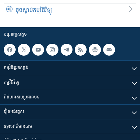
ចុចស្តាប់កម្មវិធីវិទ្យុ
បណ្តាញ​សង្គម
កម្មវិធី​ទូរទស្សន៍
កម្មវិធី​វិទ្យុ
ព័ត៌មាន​តាមប្រធានបទ​
រៀន​​អង់គ្លេស
ទទួល​ព័ត៌មាន​តាម