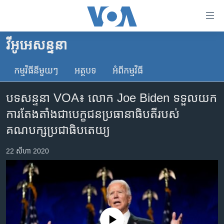
ភ្ជាប់​
ទៅ​
គេហទំព័រ​
វីអូអេសន្ទនា
កម្ពុជា
ទាក់ទង
រំលង​
កម្មវិធី​នីមួយៗ
អត្ថបទ​
អំពី​កម្មវិធី​
អន្តរជាតិ
និង​
អាមេរិក
ចូល​
បទសន្ទនា VOA៖ លោក Joe Biden ទទួលយក
ទៅ​​
ចិន
ការតែងតាំងជាបេក្ខជនប្រធានាធិបតីរបស់
ទំព័រ​
ហេឡូវីអូអេ
គណបក្សប្រជាធិបតេយ្យ
ព័ត៌មាន​​
តែ​
កម្ពុជាច្នៃប្រតិដ្ឋ
22 សីហា 2020
ម្តង
ព្រឹត្តិការណ៍ព័ត៌មាន
រំលង​
និង​
ទូរទស្សន៍ / វីដេអូ​
ចូល​
វិទ្យុ / ផតខាសថ៍
ទៅ​
ទំព័រ​
កម្មវិធីទាំងអស់
No media source currently available