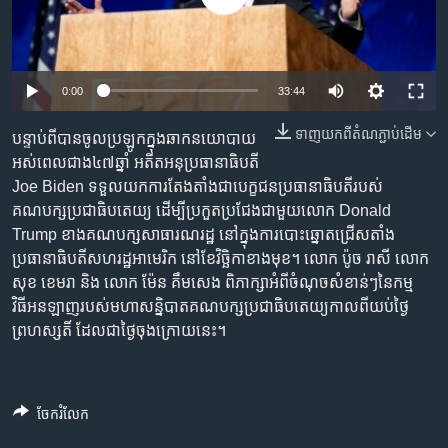
រចនា
សម្ព័ន្ធ​
Khmer English
រំលង​
និង​
បណ្តាញ​សង្គម
0:00
33:44
ចូល​
ទៅ​
ទាញ​យក​ពី​តំណភ្ជាប់​ដើម
​បន្ទាប់​ពី​បាន​ចូល​ប្រឡូក​ក្នុង​ឆាក​នយោបាយ​
កាន់​
អស់​ពេល​ជាង​៤៧​ឆ្នាំ អតីត​អនុ​ប្រធានាធិបតី​
ទំព័រ​
ភាសា
Joe Biden ​ទទួល​យក​ការ​តែង​តាំង​ជាបេក្ខជន​ប្រធានាធិបតី​របស់​
ស្វែង​
គណបក្ស​ប្រជាធិបតេយ្យ ដើម្បី​ប្រកួត​ប្រជែង​ជាមួយ​លោក Donald
រក
Trump ខាងគណបក្ស​សាធារណរដ្ឋ​ នៅ​ក្នុង​ការ​បោះ​ឆ្នោត​ជ្រើស​តាំង​
ប្រធានាធិបតី​សហរដ្ឋ​អាមេរិក នៅ​ខែ​វិច្ឆិកា​ខាង​មុខ។ លោក ប៉ូច រាសី លោក
សុខ ខេមរា និង លោក ម៉ែន គឹមសេង ពិភាក្សា​អំពី​ចំណុច​សំខាន់ៗ​នៃ​កម្ម
វិធីអនឡាញ​របស់​មហា​សន្និបាត​គណបក្ស​ប្រជាធិបតេយ្យ​​កាល​ពី​យប់​ថ្ងៃ​
ព្រហស្សតិ៍ ដែល​ជា​ថ្ងៃ​ចុង​ក្រោយនេះ។
ចែករំលែក