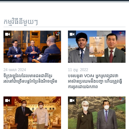
កម្មវិធី​នីមួយៗ
24 មេសា 2024
11 កុម្ភៈ 2022
ទីក្រុងឡូវែលដែលមានជនជាតិខ្មែរ
បទសន្ទនា VOA៖ អ្នកស្រាវជ្រាវថា
រស់នៅជាច្រើនបន្តកែប្រែនិងរីកចម្រើន
អាស៊ាន​ប្រឈម​នឹង​បញ្ហា ហើយត្រូវធ្វើ
ការទូត​ដោយឯកភាព