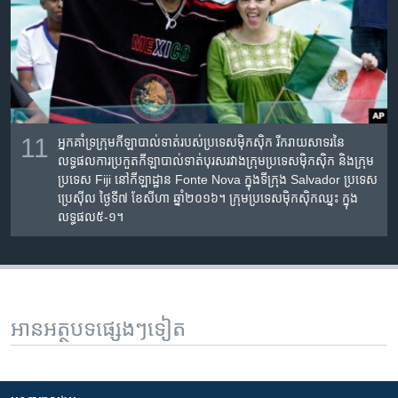
11
អ្នកគាំទ្រ​ក្រុមកីឡា​បាល់ទាត់​របស់​ប្រទេស​ម៉ិកស៊ិក​ រីករាយ​សាទរ​នៃ
លទ្ធផល​ការប្រកួត​កីឡា​បាល់ទាត់​បុរស​រវាងក្រុម​ប្រទេស​ម៉ិកស៊ិក និងក្រុម​
ប្រទេស ​Fiji នៅ​កីឡាដ្ឋាន​ Fonte Nova ក្នុង​ទីក្រុង Salvador ប្រទេស​
ប្រេស៊ីល​ ថ្ងៃ​ទី៧ ខែ​សីហា ឆ្នាំ​២០១៦។ ក្រុមប្រទេស​ម៉ិកស៊ិក​ឈ្នះ ក្នុង​
លទ្ធផល​៥-១។
អានអត្ថបទផ្សេងៗទៀត