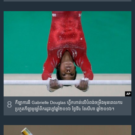
8
កីឡាការនី​ Gabrielle Douglas ហ្វឹកហាត់​លើ​បំពង់​ចម្រឹង​មុនពេល​ការ​
ប្រកួត​កីឡា​អូឡាំពិក​រដូវក្តៅ​ឆ្នាំ២០១៦ ថ្ងៃទី​៤ ខែ​សីហា​ ឆ្នាំ​២០១៦។