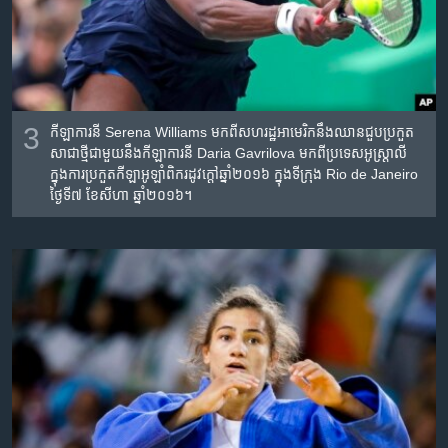
3
កីឡាការនី​ Serena Williams មក​ពីសហរដ្ឋ​អាមេរិក​នឹងឈាន​ជួប​ប្រកួត​
សាជាថ្មី​ជាមួយ​នឹង​កីឡាការនី​ Daria Gavrilova មក​ពីប្រទេស​អូស្ត្រាលី​
ក្នុងការ​ប្រកួត​កីឡា​អូឡាំពិក​រដូវក្តៅ​ឆ្នាំ២០១៦​ ក្នុង​ទីក្រុង​ Rio de Janeiro
ថ្ងៃទី​៧ ខែ​សីហា​ ឆ្នាំ​២០១៦។