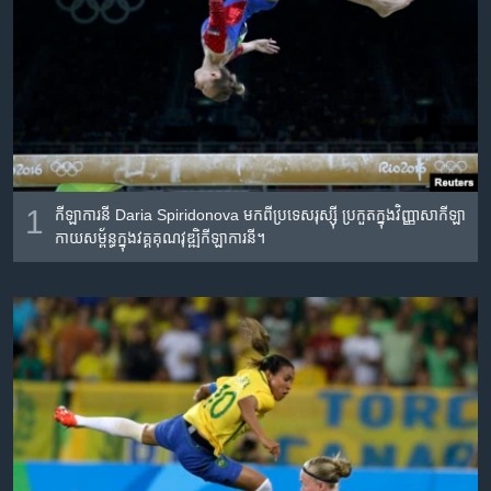
រចនា
សម្ព័ន្ធ​
Khmer English
រំលង​
និង​
បណ្តាញ​សង្គម
ចូល​
ទៅ​
កាន់​
ទំព័រ​
ភាសា
1
ស្វែង​
កីឡាការនី​ Daria Spiridonova មកពី​ប្រទេស​រុស្ស៊ី​ ប្រកួត​ក្នុងវិញ្ញាសា​កីឡា
កាយ​សម្ព័ន្ធ​ក្នុងវគ្គ​គុណវុឌ្ឍិ​កីឡាការនី។
រក