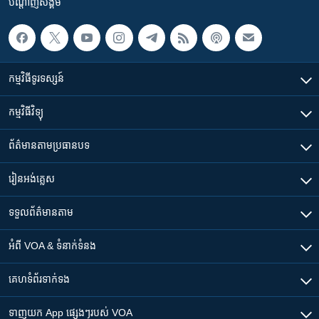
បណ្តាញ​សង្គម
កម្មវិធី​ទូរទស្សន៍
កម្មវិធី​វិទ្យុ
ព័ត៌មាន​តាមប្រធានបទ​
រៀន​​អង់គ្លេស
ទទួល​ព័ត៌មាន​តាម
អំពី​ VOA & ទំនាក់ទំនង
គេហទំព័រ​​ទាក់ទង
ទាញយក​ App ផ្សេងៗ​របស់​ VOA