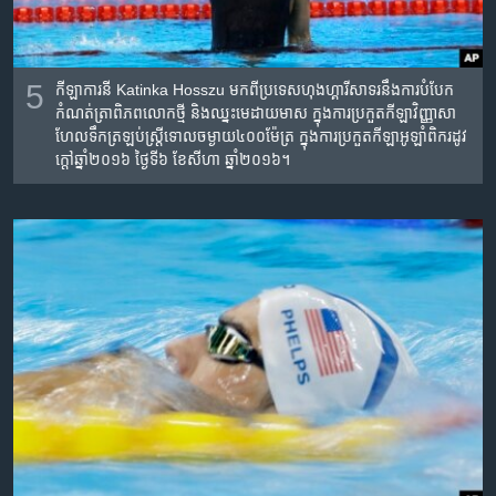
5
កីឡាការនី​ Katinka Hosszu មកពី​ប្រទេស​ហុងហ្គារី​សាទរ​នឹង​ការបំបែក​
កំណត់ត្រា​ពិភពលោក​ថ្មី​ និង​ឈ្នះ​មេដាយ​មាស​ ក្នុង​ការ​ប្រកួត​កីឡា​វិញ្ញាសា​
ហែលទឹក​ត្រឡប់​ស្រ្តី​ទោល​ចម្ងាយ​៤០០ម៉ែត្រ​ ក្នុងការ​ប្រកួត​កីឡា​អូឡាំពិក​រដូវ
ក្តៅ​ឆ្នាំ២០១៦ ថ្ងៃទី​៦ ខែ​សីហា​ ឆ្នាំ​២០១៦។