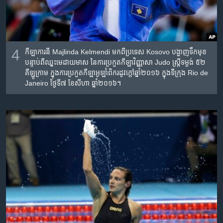
4
កីឡាការនី​ Majlinda Kelmendi មក​ពី​ប្រទេស​ Kosovo បង្ហាញ​ទឹកមុខ​
បន្ទាប់​ពីឈ្នះ​មេដាយ​មាស​ នៃ​ការប្រកួត​កីឡា​វិញ្ញាសា​ Judo ស្រ្តី​ទម្ងង់​ ៥២​
គីឡូក្រាម​ ក្នុងការ​ប្រកួត​កីឡា​អូឡាំពិក​រដូវក្តៅ​ឆ្នាំ២០១៦​ ក្នុង​ទីក្រុង​ Rio de
Janeiro ថ្ងៃទី​៧ ខែ​សីហា​ ឆ្នាំ​២០១៦។