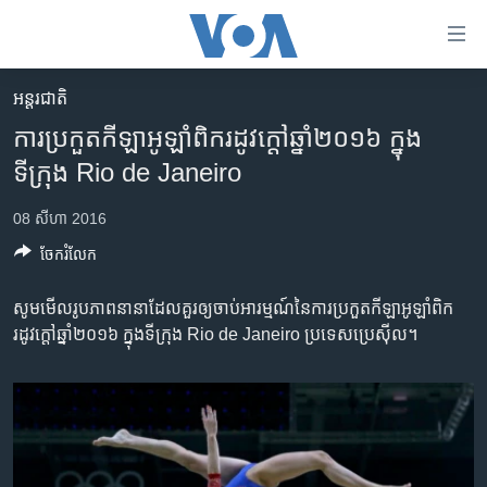
ភ្ជាប់​
ទៅ​
គេហទំព័រ​
អន្តរជាតិ
កម្ពុជា
ទាក់ទង
ការប្រកួត​កីឡា​អូឡាំពិក​រដូវក្តៅ​ឆ្នាំ​២០១៦​ ក្នុង​
រំលង​
អន្តរជាតិ
ទីក្រុង​ Rio de Janeiro
និង​
អាមេរិក
ចូល​
08 សីហា 2016
ទៅ​​
ចិន
ទំព័រ​
ចែករំលែក
ហេឡូវីអូអេ
ព័ត៌មាន​​
តែ​
សូម​មើល​រូបភាព​នានា​ដែល​គួរ​ឲ្យ​ចាប់​អារម្មណ៍​នៃ​ការប្រកួត​កីឡា​អូឡាំពិក​
កម្ពុជាច្នៃប្រតិដ្ឋ
ម្តង
រដូវក្តៅ​ឆ្នាំ​២០១៦​ ក្នុង​ទីក្រុង​ Rio de Janeiro ប្រទេស​ប្រេស៊ីល។
ព្រឹត្តិការណ៍ព័ត៌មាន
រំលង​
និង​
ទូរទស្សន៍ / វីដេអូ​
ចូល​
វិទ្យុ / ផតខាសថ៍
ទៅ​
ទំព័រ​
កម្មវិធីទាំងអស់