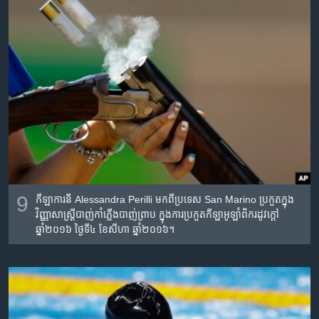
9
កីឡាការនី​ Alessandra Perilli មក​ពី​ប្រទេស​ San Marino ប្រកួត​​ក្នុង​
វិញ្ញាសា​ស្រ្តីបាញ់​កាំភ្លើងបាញ់​ព្រាប​ ក្នុងការ​ប្រកួត​កីឡា​អូឡាំពិក​រដូវក្តៅ​
ឆ្នាំ២០១៦ ថ្ងៃទី​៤ ខែ​សីហា​ ឆ្នាំ​២០១៦។