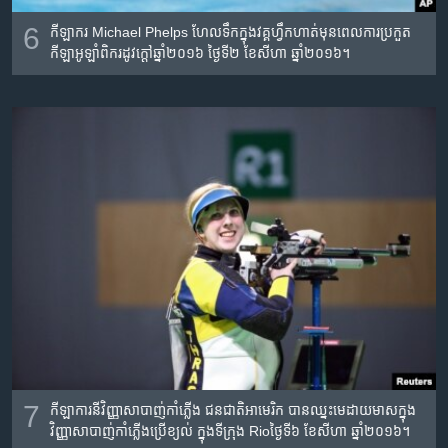
6
កីឡាករ​ Michael Phelps ហែល​ទឹក​ក្នុង​វគ្គ​ហ្វឹកហាត់​មុនពេល​ការ​ប្រកួត​
កីឡា​អូឡាំពិក​រដូវក្តៅ​ឆ្នាំ​២០១៦ ថ្ងៃទី​២ ខែ​សីហា​ ឆ្នាំ​២០១៦។
7
កីឡាការនី​វិញ្ញាសា​បាញ់កាំភ្លើង​ ជនជាតិ​អាមេរិក​ បាន​ឈ្នះមេដាយ​មាស​ក្នុង​
វិញ្ញាសា​បាញ់​កាំភ្លើង​ប្រើខ្យល់​ ក្នុងទីក្រុង​ Rioថ្ងៃទី​៦ ខែ​សីហា​ ឆ្នាំ​២០១៦។