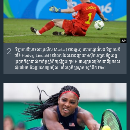
2
កីឡាការនី​ប្រទេស​ប្រេស៊ីល​ Marta (ខាងឆ្វេង​) លោតផ្លោះ​រំលង​កីឡាការនី​
ចាំទី​ Hedvig Lindahl នៅ​ពេល​ដែល​នាង​ព្យាយាម​ស៊ុត​បញ្ចូលទី​ក្នុងវគ្គ​
ប្រកួតកីឡា​បាល់ទាត់​អូឡាំពិក​ស្រ្តី​ក្នុងក្រុម​ E រវាង​ក្រុម​ជម្រើស​ជាតិ​ប្រទេស​
ស៊ុយអែត​ និង​ប្រទេស​ប្រេស៊ីល​ នៅ​ពហុកីឡា​ដ្ឋាន​អូឡាំពិក​ Rio។