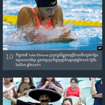
10
កីឡាការនី​ Yulia Efimova ប្រកួត​ក្នុង​វិញ្ញាសា​ស្រ្តីហែល​ទឹកក្បាច់​កង្កែប​
ចម្ងាយ​១០០ម៉ែត្រ​ ក្នុងការ​ប្រកួត​កីឡា​អូឡាំពិក​រដូវក្តៅ​ឆ្នាំ២០១៦ ថ្ងៃទី​៤
ខែ​សីហា​ ឆ្នាំ​២០១៦។