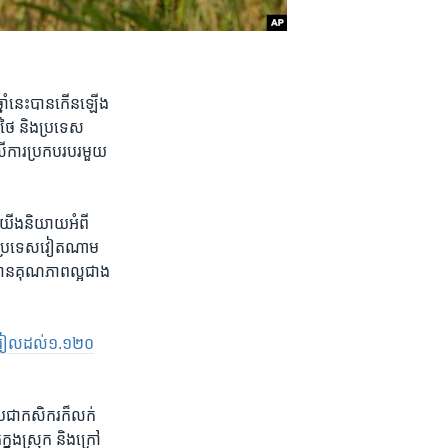
ឆ្នាំ​នេះបាន​កើន​ឡើង​
​ថៃ​ និង​ប្រទេស​
ការ​ប្រកប​របរ​មួយ​
​យើង​និយាយ​អំពី​
ិង​ប្រទេស​វៀតណាម​
ឺមាន​គុណភាព​ល្អ​ជាង​
​រៀល​ដល់​១.១២០​
 ប្រជា​កសិករ​ក៏​លក់​
្នុង​ស្រុក​ និង​ក្រៅ​