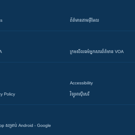
ts
ព័ត៌មាន​តាម​អ៊ីមែល
OA
ក្រម​​​សីលធម៌​​​អ្នក​​​សារព័ត៌មាន VOA
Accessibility
y Policy
វិទ្យុ​អាស៊ី​សេរី
 App សម្រាប់ Android - Google