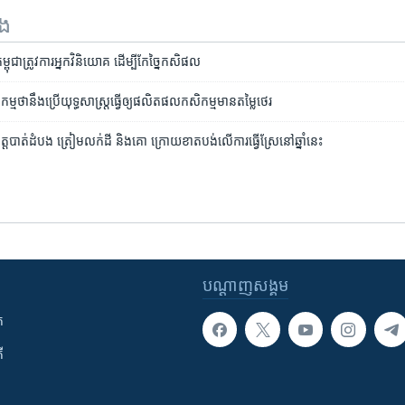
ទង
ជា​ត្រូវការ​អ្នកវិនិយោគ ដើម្បី​កែច្នៃ​កសិផល
ង​កសិកម្ម​ថា​នឹង​ប្រើ​យុទ្ធសាស្ត្រ​ធ្វើ​ឲ្យ​ផលិត​ផល​កសិកម្ម​មាន​តម្លៃ​ថេរ
្តបាត់ដំបង ត្រៀម​លក់ដី និង​គោ ក្រោយ​ខាតបង់​លើ​ការធ្វើ​ស្រែ​​នៅ​ឆ្នាំ​នេះ
បណ្តាញ​សង្គម
ក
ី