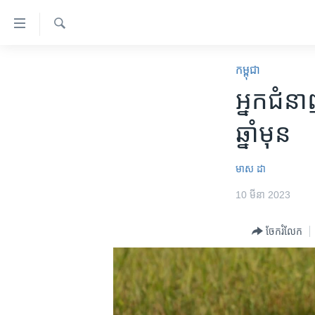
ភ្ជាប់​
ទៅ​
គេហទំព័រ​
ស្វែង​
កម្ពុជា
រក
កម្ពុជា
ទាក់ទង
អន្តរជាតិ
អ្នក​ជំនាញ
រំលង​
និង​
អាមេរិក
ឆ្នាំ​មុន​
ចូល​
ចិន
ទៅ​​
ទំព័រ​
ហេឡូវីអូអេ
មាស​ ដា
ព័ត៌មាន​​
កម្ពុជាច្នៃប្រតិដ្ឋ
10 មីនា 2023
តែ​
ម្តង
ព្រឹត្តិការណ៍ព័ត៌មាន
ចែករំលែក
រំលង​
ទូរទស្សន៍ / វីដេអូ​
និង​
ចូល​
វិទ្យុ / ផតខាសថ៍
ទៅ​
កម្មវិធីទាំងអស់
ទំព័រ​