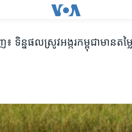
៖ ​ទិន្នផល​ស្រូវ​អង្ករ​កម្ពុជា​មាន​តម្លៃ​