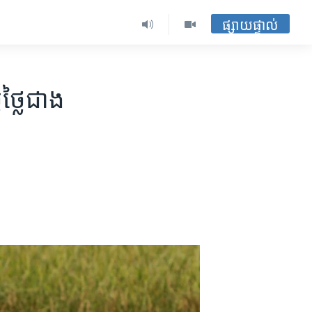
ផ្សាយផ្ទាល់
ថ្លៃ​ជាង​