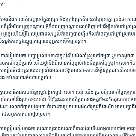
​ទេ។​
​នឹង​ការ​លក់​ចេញ​នៅ​ក្នុង​ស្រុក​ និង​ក្រៅ​ស្រុក​គឺ​មាន​តម្លៃ​ខុស​គ្នា​ ត្រង់​ថា​ ការ​លក់
ួយគឺ​ត្រឹម​តែ​ឈ្មួញ​កណ្ដាល​ អ៊ីចឹង​ឈ្មួញ​កណ្ដាល​គាត់​ទិញ​ទៅដើម្បី​លក់​ទៅ​ក្រៅ​ស្រុក
នា។ ​ដូច្នេះ​ហើយ​អ្វី​ដែល​ប្រជា​ពលរដ្ឋ​លក់​ចេញ​បាន​ហ្នឹងគឺ​លក់​ចេញ​ទៅ​ក្រៅ​ស្រុក​មា
ិន​ឆ្លង​កាត់នូវ​ឈ្មួញ​កណ្ដាល​ឬ​អ្នក​រក​ស៊ី​ទិញ​បន្ត»។​
រៀបរាប់​ថា ​បញ្ហា​ប្រឈម​នានា​ក្នុង​វិស័យ​ដំណាំ​ស្រូវ​នៅ​កម្ពុជា​ រួមមាន​ដូច​ជា​ ការ​
៍​ប្រើប្រាស់​ ហើយ​ថ្នាំ​និង​ជីរ​មាន​តម្លៃ​ខ្ពស់​ជាង​ទីផ្សារ​តម្លៃ​ស្រូវ។ ​លោក​ក៏​បា
ុង​ការ​រៀបចំ​ដោះស្រាយ​បញ្ហា​ទាំងអស់​នេះ​ឱ្យ​មាន​សមភាពដើម្បី​ឱ្យប្រជា​កសិករ​អាច​ម
់គ្រង​ ទប់ទល់​ការ​ចំណាយ​ខ្ពស់។​
គ្គ​លេខាធិការ​សហព័ន្ធ​ស្រូវ​អង្ករ​កម្ពុជា ​លោក លន់ យ៉េង ប្រាប់​វីអូអេ​នៅ​ថ្ងៃ​សុក្រ​ថា​
អាស្រ័យ​ទៅ​នឹង​ប្រភេទរបស់​វា​ ក៏​ប៉ុន្តែ​ជួន​កាល​បើ​ប្រភេទ​ដូច​គ្នា​មែន ​តែ​គុណភាព​អន់​ន
រ។​ លោក​ក៏​បាន​បន្ថែម​ថា​ ចំពោះ​ការ​ប្រកប​របរ​ដំណាំ​ស្រូវគឺ​តែងតែ​ មានបញ្ហា​គឺ​ជ
​ ដែល​ពួកគាត់​បាន​ជួប​ប្រទះ។​
ការ​ប្រៀបធៀប​ពូជ​ថា​ នរណា​ល្អ​ជាង​នរណាគឺ​ទាល់​តែ​យើង​រក​អ្នក​គេ​ហៅ​ថា​ អាជ្
វើ​តាម​របៀប​អាជ្ញា​កណ្តាលហ្នឹង​គឺយក​ទៅ​ប្រកួត​ពាន​រង្វាន់​ពិភព​លោក។​ អ៊ីចឹង​បាន​