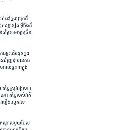
​នៅ​ក្នុង​ស្រុក​គឺ​
​បន្ត​ទៀត​ អ៊ីចឹង​គឺ​
ន​តម្លៃ​សមរម្យ​ច្រើន​
ខ្វះ​ដើម​ទុន​ក្នុង​
ន​ជំរុញ​ឱ្យ​មាន​ការ​
ាន​លទ្ធភាព​ក្នុង​
 តម្លៃ​ស្រូវ​អង្ករមាន​
ោះ ​តម្លៃ​របស់​វា​ក៏​
ា​រឿង​ធម្មតា​ទេ​
ញា​កណ្ដាល​មួយ​ដែល​
ពាន​រង្វាន់​ពិភព​