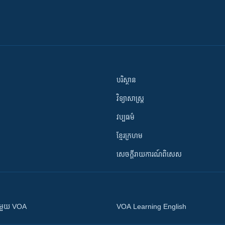
បរិស្ថាន
វិទ្យាសាស្រ្ត
វប្បធម៌
ខ្មែរក្រហម
សេចក្តីរាយការណ៍ពិសេស
ស​​ជាមួយ VOA
VOA Learning English