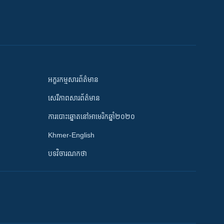
អក្ខរកម្មសារព័ត៌មាន
សេរីភាពសារព័ត៌មាន
ការបោះឆ្នោតនៅអាមេរិកឆ្នាំ២០២០
Khmer-English
បទវិចារណកថា