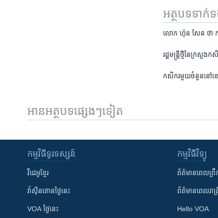
អត្ថបទ​ទាក់
លោក ហ៊ុន សែន ថា កម្ពុ
រដ្ឋ​មន្ត្រី​ថ្មី​នៃ​ក្រសួ
កសិករ​មួយ​ចំនួន​នៅ​ខេត
អានអត្ថបទផ្សេងៗទៀត
កម្មវិធី​ទូរទស្សន៍
កម្មវិធី​វិទ្យុ
វីដេអូ​ខ្មែរ
ព័ត៌មាន​ពេល​ព្រឹ
វ៉ាស៊ីនតោន​ថ្ងៃ​នេះ
ព័ត៌មាន​​ពេល​រាត្រ
VOA ថ្ងៃនេះ
Hello VOA