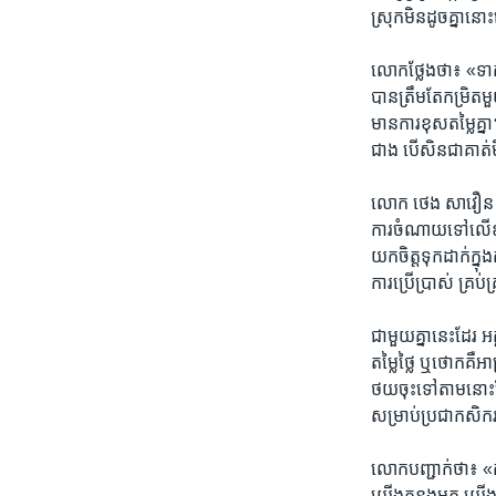
ស្រុក​មិន​ដូច​គ្នា​នោះ
លោក​ថ្លែង​ថា៖ ​«ទាក់ទង
បាន​ត្រឹម​តែ​កម្រិត​ម
មាន​ការ​ខុស​តម្លៃ​គ្
ជាង​ បើ​សិន​ជា​គាត់​ម
លោក ​ថេង សាវឿន​ បាន​
ការ​ចំណាយ​ទៅ​លើ​ឧបករណ
យក​ចិត្ត​ទុក​ដាក់ក្ន
ការ​ប្រើប្រាស់​ គ្រប
ជា​មួយ​គ្នា​នេះ​ដែរ​ អ
តម្លៃ​ថ្លៃ​ ឬ​ថោក​គឺ​
ថយ​ចុះ​ទៅ​តាម​នោះ​ដែ
សម្រាប់​ប្រជា​កសិករ
លោក​បញ្ជាក់​ថា៖ ​«
យើង​កន្លង​មក​ យើង​ធ្