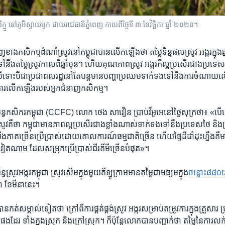
្ម្ម នៅភូមិស្វាយបូក ជាយរាជធានីភ្នំពេញ កាលពីថ្ងៃទី ៣ ខែវិច្ឆិកា ឆ្នាំ ២០២០។
ញ​ខាង​កសិកម្ម​ដំណាំ​ស្រូវ​នៅ​កម្ពុជា​បាន​លើក​ឡើង​ថា​ តម្លៃ​ទិន្នផល​ស្រូវ​ អង្ករ​ក្នុង​
នឹង​តម្លៃ​ស្រូវ​កាល​ពី​ឆ្នាំ​មុន។​ ​ហើយ​គុណភាព​ស្រូវ ​អង្ករ​ក៏​ល្អ​ប្រសើរ​ជាង​ប្រទេស
ទោះបី​ជា​ប្រជា​ពលរដ្ឋនៅតែ​បន្ត​មាន​បញ្ហា​ប្រឈម​ទាក់ទង​ទៅ​នឹង​ការ​ចំណាយ​លើ​
ម​ការ​លើក​ឡើង​របស់​អ្នក​ជំនាញ​កសិកម្ម។​
្ធ​កសិករ​កម្ពុជា ​(CCFC)​ ​លោក ថេង សាវឿន​ ប្រាប់​វីអូអេ​នៅ​ថ្ងៃ​សុក្រ​ថា៖ ​«បើ
ូវគឺ​ថា​ កម្ពុជា​មាន​ភាព​ល្អ​ប្រសើរ​ជាង​ខ្លាំង​ណាស់ទាក់ទង​ទៅ​នឹង​ប្រទេស​ថៃ​ ន
ង​ភាគ​ច្រើន​ប្រើ​ប្រាស់​ដោយ​គោល​ការណ៍​ធម្មជាតិ​ច្រើន​ ហើយផ្ទៃ​ដី​ដាំដុះ​ហ្នឹង​គ
ៀតណាម​ ដែល​សម្រុក​ប្រើប្រាស់​ជីរ​គីមី​ច្រើន​បំផុត»។​
ូវ​អង្ករ​កម្ពុជា ​ស្រូវ​សើម​ក្នុង​មួយ​គីឡូ​ក្រាម​មាន​តម្លៃ​ជា​មធ្យម​ក្នុង​
ចន្លោះ​៨៨០
ី៣ ​ខែ​មីនា​នេះ។​
ាន​កត់​សម្គាល់​ទៀត​ថា​ ក្រៅ​ពី​ការ​ផ្គត់ផ្គង់​ស្រូវ​ អង្ករ​សម្រាប់​តម្រូវ​ការ​ក្នុង​គ្រួសារ​
ង​ដែរ​ ទាំង​ក្នុង​ស្រុក​ និង​ក្រៅ​ស្រុក។ ​ក៏​ប៉ុន្តែ​លោក​បាន​បញ្ជាក់​ថា ​តម្លៃ​នៃ​ការ​លក់​ក