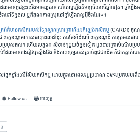
ាន​ពូជ​ខ្លះ​យើង​អាច​ល្អ​បាន ​ហើយ​ល្អ​ហ្នឹង​គឺអាស្រ័យ​លើ​ឆ្នាំ​ទៀត។​ ឆ្នាំ​ហ្នឹង​
ីចឹង​ទៅ​ទិន្នផល​ ឬ​ក៏​គុណភាព​ស្រូវ​នៅ​ឆ្នាំ​ហ្នឹង​វា​ល្អ​អ៊ីចឹង​ដែរ»។​
ិ​ប័ត្រ​ព័ត៌មាន​កសិករ​របស់​វិទ្យាស្ថាន​ស្រាវជ្រាវ​និង​អភិវឌ្ឍន៍​កសិកម្
ម​ (CARDI) ​គុណភាព
ក្ខខណ្ឌ​អាកាសធាតុ​ពេល​ដាំដុះ ​ការ​ថែ​ទាំ​ដំណាំ ​លក្ខខណ្ឌ​ដី ​ការ​ប្រមូល​ផល​ និង​កិ
​ប្រមូល​ផល។ ​ហើយ​លក្ខណៈ​សំខាន់ៗ​មួយ​ចំនួន​ទៀត ​ដូចជា​អត្រា​សំណើម​ប្រ
ប់​ដែល​មាន​រាងរៀវ​ឬ​ស្តើង​វែង​ និង​ភាព​សុទ្ធ​របស់​គ្រាប់​ពូជ​ជាដើម ​ក៏​ជា​កត្តា​កំណត
​ផ្អែក​ខ្លាំង​លើ​វិស័យ​កសិកម្ម ​ដោយ​ក្នុង​នោះ​ពលរដ្ឋ​ប្រមាណ​ ៦៥%​ប្រកប​របរ​ពឹង​
Follow us
បោះពុម្ព
ច្ច