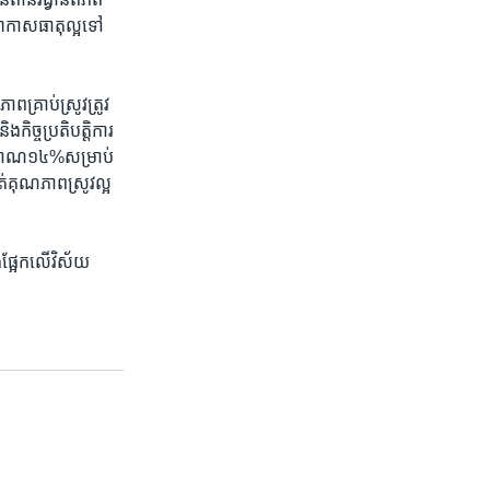
អាកាសធាតុ​ល្អ​ទៅ​
​គ្រាប់​ស្រូវ​ត្រូវ​
ច្ច​ប្រតិបត្តិ​ការ​
មាណ​១៤%​សម្រាប់​
់​គុណភាព​ស្រូវ​ល្អ​
ផ្អែក​លើ​វិស័យ​