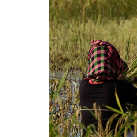
រចនា
សម្ព័ន្ធ​
រំលង​
និង​
ចូល​
ទៅ​
កាន់​
ទំព័រ​
ស្វែង​
រក