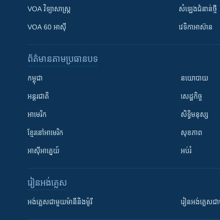
VOA ​វិទ្យាសាស្ត្រ
សំឡេង​ជំនាន់​ថ្មី
VOA 60 អាស៊ី
វេទិកា​អាស៊ាន
ព័ត៌មាន​តាមប្រធានបទ​
កម្ពុជា
នយោបាយ
អន្តរជាតិ
សេដ្ឋកិច្ច
អាមេរិក
សិទ្ធិមនុស្ស
ខ្មែរ​នៅអាមេរិក
សុខភាព
អាស៊ីអាគ្នេយ៍
អប់រំ
រៀន​​អង់គ្លេស
អង់គ្លេស​ជាមួយ​ម៉ានី​និង​ម៉ូរី
រៀន​​​​​​អង់គ្លេ