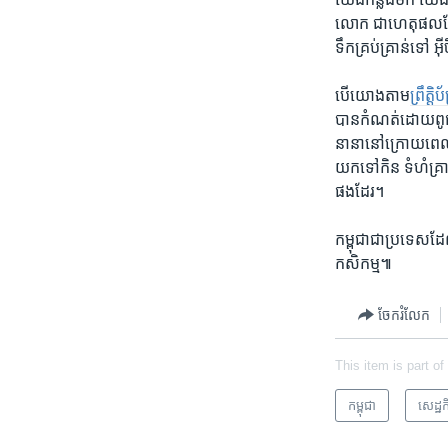
លោក​ ជា​ហេតុផល​ដែល​ម
ទឹក​គ្រប់គ្រាន់​ទៅ​ អ៊
បើ​យោង​តាម​
ព្រឹត្ត
បាន​កំណត់​ដោយ​ពូជ ​ល
នានា​នៅ​ក្រោយ​ពេល
យក​ទៅ​កិន ​ទំហំ​គ្រា
ផង​ដែរ។ ​ ​
កម្ពុជា​ជា​ប្រទេសដែល
កសិកម្ម៕​
ចែករំលែក
This item is part of
កម្ពុជា
សេដ្ឋកិ