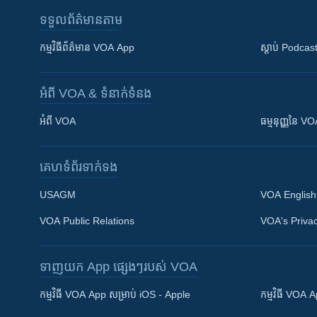
ទទួល​ព័ត៌មាន​តាម
កម្មវិធី​ព័ត៌មាន VOA App
ស្តាប់ Podcas
អំពី​ VOA & ទំនាក់ទំនង
អំពី​ VOA
ធម្មនុញ្ញ​នៃ V
គេហទំព័រ​​ទាក់ទង
USAGM
VOA English
VOA Public Relations
VOA's Privac
ទាញយក​ App ផ្សេងៗ​របស់​ VOA
Khmer English
កម្មវិធី​ VOA App សម្រាប់ iOS - Apple
កម្មវិធី​ VOA
បណ្តាញ​សង្គម