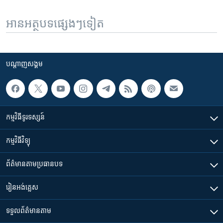
អានអត្ថបទផ្សេងៗទៀត
បណ្តាញ​សង្គម
កម្មវិធី​ទូរទស្សន៍
កម្មវិធី​វិទ្យុ
ព័ត៌មាន​តាមប្រធានបទ​
រៀន​​អង់គ្លេស
ទទួល​ព័ត៌មាន​តាម