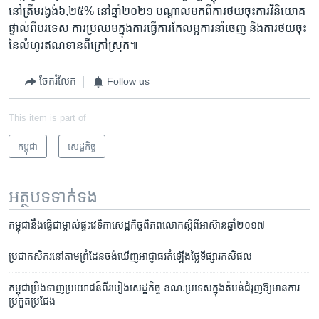
នៅ​ត្រឹម​រង្វង់​៦,២៥% នៅ​ឆ្នាំ​២០២១​ បណ្ដាល​មក​ពី​ការ​ថយចុះ​ការ​វិនិយោគ​
ផ្ទាល់​ពី​បរទេស ការ​ប្រឈម​ក្នុង​ការ​ធ្វើ​ការ​កែ​លម្អការ​នាំចេញ និង​ការ​ថយចុះ​
នៃ​លំហូរ​ឥណទាន​ពី​ក្រៅ​ស្រុក៕
ចែករំលែក
Follow us
This item is part of
កម្ពុជា
សេដ្ឋកិច្ច
អត្ថបទ​ទាក់ទង
​កម្ពុជា​នឹង​ធ្វើ​ជា​ម្ចាស់​ផ្ទះ​វេទិកា​សេដ្ឋកិច្ច​ពិភព​លោក​ស្តី​ពី​អាស៊ាន​​ឆ្នាំ​២០១៧
ប្រជាកសិករ​នៅ​តាម​ព្រំដែន​ចង់​ឃើញ​អាជ្ញាធរ​តំឡើង​ថ្លៃ​ទីផ្សារ​កសិផល​
កម្ពុជា​ប្រឹង​ទាញ​ប្រយោជន៍​ពី​របៀង​សេដ្ឋកិច្ច ​ខណៈ​ប្រទេស​ក្នុង​តំបន់​ជំរុញ​ឱ្យ​មាន​ការ​
ប្រកួត​ប្រជែង