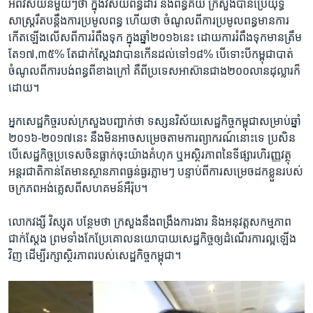
អំពី​វិស័យ​នីមួយៗ​ថា ​ក្នុង​វិស័យ​ពន្ធដារ​ និង​ពន្ធគយ​ ក្រសួង​បាន​ប្រើ​យុទ្ធ
សាស្ត្រ​រឹត​បន្តឹង​ការ​ប្រមូល​ពន្ធ ​ហើយ​ថា ​ចំណូល​ពីការ​ប្រមូល​ពន្ធ​មាន​ការ​
កើត​ឡើង​លើស​ពី​ការ​រំពឹង​ទុក​ ក្នុង​ឆ្នាំ​២០១៦​នេះ ដោយ​ការ​រំពឹង​ទុក​មាន​ត្រឹម​
តែ​១៧,៣៥%​ តែ​ជាក់​ស្តែង​វា​បាន​កើន​ដល់​ទៅ​១៨%​ បើទោះបី​កម្ពុជា​បាត់​
ចំណូល​ពី​ការ​បង់ពន្ធ​ពីខាង​ក្រៅ​ គឺ​ពី​ប្រទេស​អាស៊ាន​ជាង​២០០​លាន​ដុល្លារ​ក៏​
ដោយ។​
អ្នក​សេដ្ឋកិច្ច​របស់​ក្រសួង​បញ្ជាក់​ថា​ ​ទស្សន​វិស័យ​សេដ្ឋកិច្ច​កម្ពុជា​សម្រាប់​ឆ្នាំ​
២០១៦-២០១៧​នេះ​ នឹង​មិន​អាច​សម្រេច​តាម​ការ​ព្យាករណ៍​នោះ​ទេ ប្រសិន​
បើ​សេដ្ឋកិច្ច​ប្រទេស​ចិន​ធ្លាក់​ចុះ​យ៉ាង​គំហុក ​ឬ​អស្ថិរភាព​នៃ​ទីផ្សារ​ហិរញ្ញ​វត្ថុ​
អន្តរជាតិ​កាន់​តែ​មាន​ស្ថានភាព​ធ្ងន់ធ្ងរ​ភ្លាមៗ​ បន្ទាប់​ពី​ការ​សម្រេច​ដក​ខ្លួន​របស់​
ចក្រភព​អង់គ្លេស​ពី​សហគមន៍​អឺរ៉ុប។​
លោក​វង្សី វិស្សុត ​បន្ថែម​ថា ​ក្រសួង​នឹង​ពង្រឹង​ការងារ ​និង​អនុវត្ត​សកម្មភាព​
ជាក់​ស្តែង​ ព្រម​ទាំង​កែ​ប្រែ​គោល​នយោបាយ​សេដ្ឋកិច្ច​ឲ្យ​ដំណើរ​ការ​ល្អ​ឡើង​
វិញ​ ដើម្បី​រក្សា​ស្ថិរភាព​របស់​សេដ្ឋកិច្ច​កម្ពុជា។​