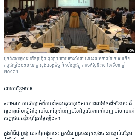
អ្នក​ជំនាញ​ចូលរួម​កិច្ច​ប្រជុំ​ផ្សព្វផ្សាយ​របាយការណ៍​តាមដាន​វឌ្ឍនភាព​ម៉ាក្រូសេដ្ឋកិច្ច​
កម្ពុជា​ឆ្នាំ​២០១៦ នៅក្រសួង​សេដ្ឋកិច្ច និង​ហិរញ្ញវត្ថុ កាលពី​ថ្ងៃ​ទី៣០ ខែសីហា ឆ្នាំ​
២០១៦។
លោក​បន្ថែម​ថា៖​
«តាម​រយៈការ​សិក្សា​អំពី​ការ​នាំ​ចូល​វត្ថុធាតុ​ដើម​រយៈពេល​៦​ខែ​ដើម​ខែ​នេះ ​គឺ​
វត្ថុ​ធាតុ​ដើម​ឡើង​ថ្លៃ ​ហើយ​តម្លៃ​នាំ​ចេញ​៦​ខែ​ដំបូង​នៃ​ការ​នាំ​ចេញ ​បរិមាណ​នាំ​
ចេញ​ថយ​បន្តិច​ប៉ុន្តែ​តម្លៃ​ឡើង»។​
ក្នុង​ពិធី​ផ្សព្វផ្សាយ​នា​ថ្ងៃ​អង្គារ​នេះ អ្នក​ជំនាញ​របស់​ក្រសួង​បាន​ពន្យល់​បន្ថែម​ ​