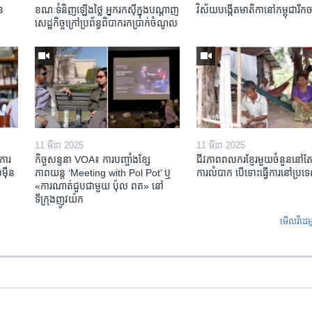
ន​
ខណៈទំនិញឡើងថ្លៃ អ្នករកស៊ីក្នុង​បណ្តាញ​
វិស័យ​បង្កើត​មាតិកា​នៅ​កម្ពុជា​រីក​
សេដ្ឋកិច្ចក្រៅ​ប្រព័ន្ធពិបាក​រក​ប្រាក់​ចំណូល
11 មីនា 2025
11 មីនា 2025
ការ​
កិច្ចសន្ទនា VOA៖ ការ​បញ្ចាំង​ខ្សែ
ជីវភាពពលករខ្មែរមួយចំនួននៅ
៉ឺន​
ភាពយន្ត ‘Meeting with Pol Pot’ ឬ
ការលំបាក បើទោះធ្វើការនៅប្រទ
«ការណាត់ជួប​ជាមួយ​ ប៉ុល ពត» នៅ
ទីក្រុងញូវយ៉ក​
មើល​វីដេអ