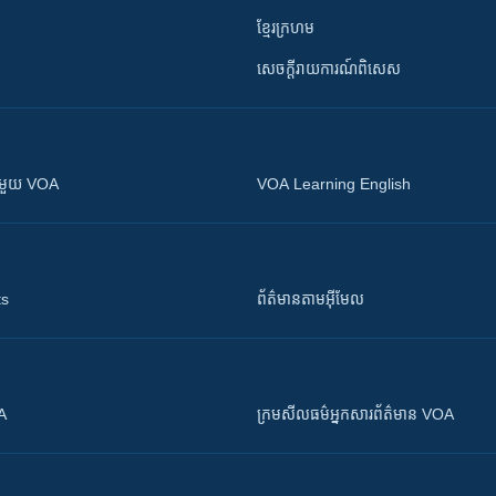
ខ្មែរក្រហម
សេចក្តីរាយការណ៍ពិសេស
ស​​ជាមួយ VOA
VOA Learning English
ts
ព័ត៌មាន​តាម​អ៊ីមែល
OA
ក្រម​​​សីលធម៌​​​អ្នក​​​សារព័ត៌មាន VOA