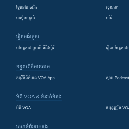
ខ្មែរ​នៅអាមេរិក
សុខភាព
អាស៊ីអាគ្នេយ៍
អប់រំ
រៀន​​អង់គ្លេស
អង់គ្លេស​ជាមួយ​ម៉ានី​និង​ម៉ូរី
រៀន​​​​​​អង់គ្លេ
ទទួល​ព័ត៌មាន​តាម
កម្មវិធី​ព័ត៌មាន VOA App
ស្តាប់ Podcas
អំពី​ VOA & ទំនាក់ទំនង
អំពី​ VOA
ធម្មនុញ្ញ​នៃ V
គេហទំព័រ​​ទាក់ទង