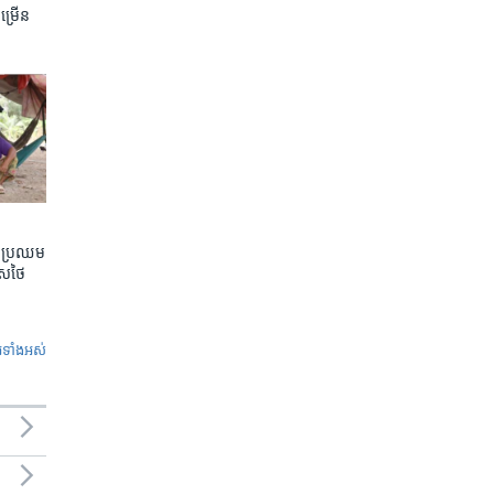
ចម្រើន
តែប្រឈម
េសថៃ
ូ​ទាំង​អស់