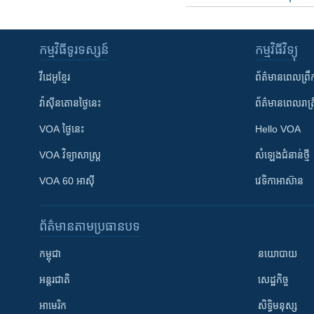
កម្មវិធី​ទូរទស្សន៍
កម្មវិធី​វិទ្យុ
វីដេអូ​ខ្មែរ
ព័ត៌មាន​ពេល​ព្រឹ
វ៉ាស៊ីនតោន​ថ្ងៃ​នេះ
ព័ត៌មាន​​ពេល​រាត្រ
VOA ថ្ងៃនេះ
Hello VOA
VOA ​វិទ្យាសាស្ត្រ
សំឡេង​ជំនាន់​ថ្មី
VOA 60 អាស៊ី
វេទិកា​អាស៊ាន
ព័ត៌មាន​តាមប្រធានបទ​
កម្ពុជា
នយោបាយ
អន្តរជាតិ
សេដ្ឋកិច្ច
អាមេរិក
សិទ្ធិមនុស្ស