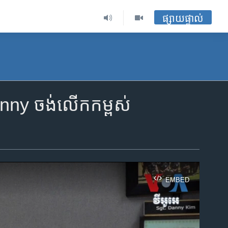
ផ្សាយផ្ទាល់
nny ចង់​លើក​កម្ពស់​
EMBED