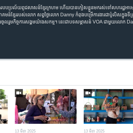
បប​ប្រល័យ​ពូជសាសន៍​ខ្មែរក្រហម ហើយ​បាន​ភៀស​ខ្លួន​មក​រស់​ទៅ​សហរដ្ឋអាមេរិក​
្មែរ​របស់​លោក សព្វថ្ងៃ​លោក Danny កំពុង​បម្រើ​ការងារ​ជាប៉ូលិស​ក្នុងទីក្
​ចូលរួម​កិច្ចការ​សង្គម​យ៉ាង​សកម្ម។ នេះ​ជា​បទសម្ភាសន៍ VOA ជាមួយ​លោក Da
13 មីនា 2025
13 មីនា 2025