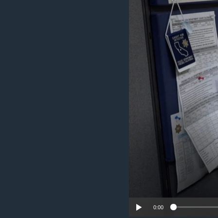
រចនា
សម្ព័ន្ធ​
រំលង​
និង​
ចូល​
ទៅ​
កាន់​
ទំព័រ​
ស្វែង​
រក
0:00