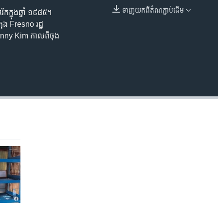
ទាញ​យក​ពី​តំណភ្ជាប់​ដើម
ក្នុង​ឆ្នាំ ១៩៨៥។
EMBED
រុង Fresno រដ្ឋ
nny Kim កាល​ពី​ចុង​