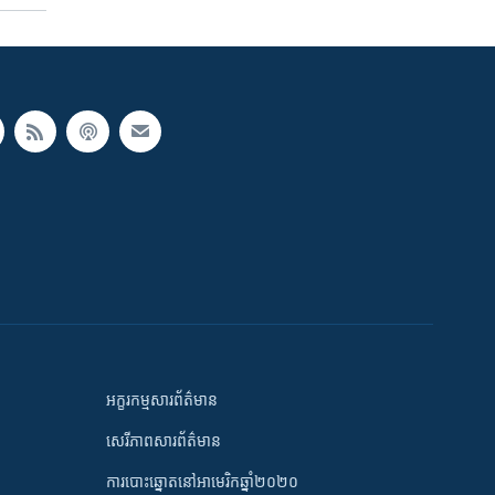
អក្ខរកម្មសារព័ត៌មាន
សេរីភាពសារព័ត៌មាន
ការបោះឆ្នោតនៅអាមេរិកឆ្នាំ២០២០