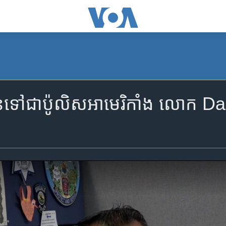
ន​ទៅ​ជា​ប៉ូលិស​អាមេរិកាំង លោក Da