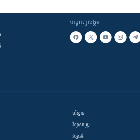
បណ្តាញ​សង្គម
ក
ី
បរិស្ថាន
វិទ្យាសាស្រ្ត
វប្បធម៌