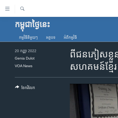
ភ្ជាប់​
ទៅ​
គេហទំព័រ​
ស្វែង​
កម្ពុជាថ្ងៃនេះ
កម្ពុជា
រក
ទាក់ទង
អន្តរជាតិ
រំលង​
កម្មវិធី​នីមួយៗ
អត្ថបទ​
អំពី​កម្មវិធី​
និង​
អាមេរិក
ចូល​
20 កញ្ញា 2022
ពី​ជនភៀសខ្លួ
ចិន
ទៅ​​
Genia Dulot
ទំព័រ​
ហេឡូវីអូអេ
សហគមន៍​ខ្មែរ
VOA News
ព័ត៌មាន​​
កម្ពុជាច្នៃប្រតិដ្ឋ
តែ​
ម្តង
ព្រឹត្តិការណ៍ព័ត៌មាន
រំលង​
ចែករំលែក
ទូរទស្សន៍ / វីដេអូ​
និង​
ចូល​
វិទ្យុ / ផតខាសថ៍
ទៅ​
កម្មវិធីទាំងអស់
ទំព័រ​