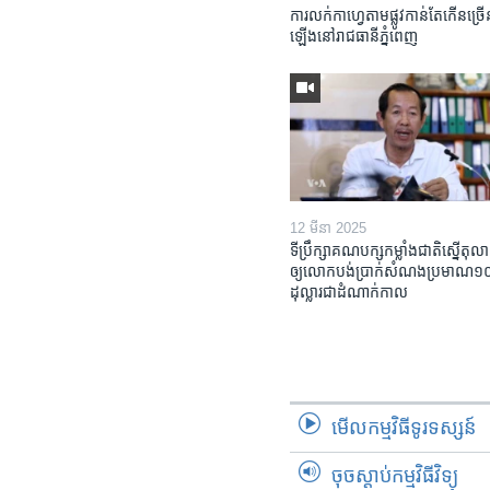
ការលក់​កាហ្វេ​តាម​ផ្លូវ​កាន់តែ​កើន​ច្រើ
ឡើង​នៅ​រាជធានី​ភ្នំពេញ
12 មីនា 2025
ទីប្រឹក្សា​គណបក្ស​កម្លាំង​ជាតិ​ស្នើ​តុលា
ឲ្យ​លោក​បង់ប្រាក់​សំណង​ប្រមាណ​១០​ម
ដុល្លារ​ជា​ដំណាក់កាល
មើល​កម្មវិធី​ទូរទស្សន៍
ចុចស្តាប់កម្មវិធីវិទ្យុ