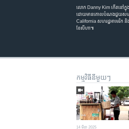
លោក Danny Kim កើត​នៅ​ក្នុង​រ
ដោយ​មាន​គោលបំណង​ជួយ​សហគមន៍​ខ
California សហរដ្ឋអាមេរិក និង
ខែ​សីហា៕
កម្មវិធី​នីមួយៗ
14 មីនា 2025