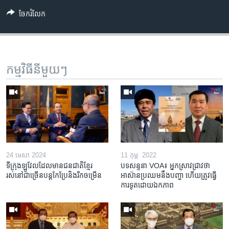
ចែករំលែក
កម្មវិធី​នីមួយៗ
24 មេសា 2024
11 កុម្ភៈ 2022
ទីក្រុងឡូវែលដែលមានជនជាតិខ្មែរ
បទសន្ទនា VOA៖ អ្នកស្រាវជ្រាវថា
រស់នៅជាច្រើនបន្តកែប្រែនិងរីកចម្រើន
អាស៊ាន​ប្រឈម​នឹង​បញ្ហា ហើយត្រូវធ្វើ
ការទូត​ដោយឯកភាព