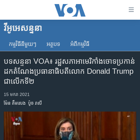
ភ្ជាប់​
ទៅ​
គេហទំព័រ​
វីអូអេសន្ទនា
កម្ពុជា
ទាក់ទង
រំលង​
កម្មវិធី​នីមួយៗ
អត្ថបទ​
អំពី​កម្មវិធី​
អន្តរជាតិ
និង​
អាមេរិក
ចូល​
បទសន្ទនា VOA៖ រដ្ឋសភា​អាមេរិកាំង​ចោទប្រកាន់​
ទៅ​​
ចិន
ដក​តំណែង​ប្រធានាធិបតី​លោក​ Donald Trump
ទំព័រ​
ហេឡូវីអូអេ
ជាលើក​ទី២
ព័ត៌មាន​​
តែ​
កម្ពុជាច្នៃប្រតិដ្ឋ
15 មករា 2021
ម្តង
ព្រឹត្តិការណ៍ព័ត៌មាន
រំលង​
ម៉ែន គឹមសេង
ប៉ូច រាសី
និង​
ទូរទស្សន៍ / វីដេអូ​
ចូល​
វិទ្យុ / ផតខាសថ៍
ទៅ​
ទំព័រ​
កម្មវិធីទាំងអស់