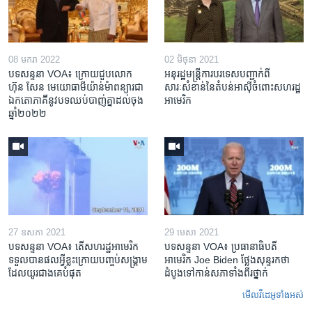
08 មករា 2022
02 មិថុនា 2021
បទសន្ទនា VOA៖ ក្រោយជួប​លោក
អនុរដ្ឋមន្ត្រី​ការបរទេស​បញ្ជាក់​ពី​
ហ៊ុន សែន​ មេយោធា​មីយ៉ាន់ម៉ា​​ពន្យារ​ជា
សារៈសំខាន់​នៃ​តំបន់​អាស៊ី​ចំពោះ​សហរដ្ឋ​
ឯកតោ​ភាគី​នូវ​បទ​ឈប់បាញ់​គ្នា​ដល់ចុង
អាមេរិក
ឆ្នាំ​២០២២
27 ឧសភា 2021
29 មេសា 2021
បទសន្ទនា VOA៖ តើ​សហរដ្ឋ​អាមេរិក​
បទសន្ទនា VOA៖ ប្រធានាធិបតី
ទទួល​បាន​ផលអ្វី​ខ្លះ​ក្រោយ​បញ្ចប់​សង្គ្រាម​
អាមេរិក Joe Biden ថ្លែង​សុន្ទរកថា​
ដែល​យូរជាងគេ​បំផុត
ដំបូងទៅ​កាន់​សភា​ទាំង​ពីរ​ថ្នាក់
មើល​វីដេអូ​ទាំង​អស់