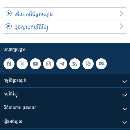
មើល​កម្មវិធី​ទូរទស្សន៍
ចុចស្តាប់កម្មវិធីវិទ្យុ
បណ្តាញ​សង្គម
កម្មវិធី​ទូរទស្សន៍
កម្មវិធី​វិទ្យុ
ព័ត៌មាន​តាមប្រធានបទ​
រៀន​​អង់គ្លេស