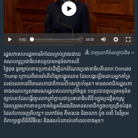
រចនា
សម្ព័ន្ធ​
No media source currently available
Khmer English
រំលង​
និង​
បណ្តាញ​សង្គម
ចូល​
ទៅ​
0:00
16:30
កាន់​
ទំព័រ​
ទាញ​យក​ពី​តំណភ្ជាប់​ដើម
រដ្ឋសភា​សហរដ្ឋ​អាមេរិក​ដែល​គ្រប់គ្រង​ដោយ​
ភាសា
ស្វែង​
គណបក្ស​ប្រជាធិបតេយ្យ​បាន​អនុម័ត​កាលពី​
រក
ថ្ងៃពុធ​ នូវ​ច្បាប់​ចោទ​ប្រកាន់​ដើម្បី​ដកតំណែង​ប្រធានាធិបតី​លោក Donald
Trump ក្រោយពី​មាន​អំពើ​ហិង្សា​បង្ហូរ​ឈាម​​ ដែល​បង្កឡើង​ដោយ​អ្នកគាំទ្រ​
របស់​លោក​នៅ​វិមាន​សភាជាតិ​កាលពី​១​សប្តាហ៍​មុន។​ មាន​សមាជិក​រដ្ឋសភា​
ខាង​គណបក្ស​សាធារណរដ្ឋ​របស់​លោកត្រាំ​ចំនួន ​១០​រូបបាន​ចូលរួម​អនុម័ត​
ច្បាប់​នេះ​ដែល​ធ្វើ​ឲ្យ​លោកត្រាំ​ក្លាយជា​ប្រធានាធិបតី​ទី​១​ក្នុង​ប្រវត្តិសាស្រ្ត​
ដែល​ត្រូវ​សភា​ចោទ​ប្រកាន់​ចំនួន​ពីរដង​និង​មាន​សមាជិក​ក្នុង​បក្ស​ច្រើន​បំផុត​
ដែល​បែកចេញ​ពី​បក្ស។ លោកម៉ែន គឹមសេង​ និង​លោក ប៉ូច រាសី ​នៃ​វីអូអេ​
ពិភាក្សា​គ្នា​ពី​នីតិវិធី​នេះ​ និង​ផល​ប៉ះពាល់​ទៅ​ពេល​ខាងមុខ។