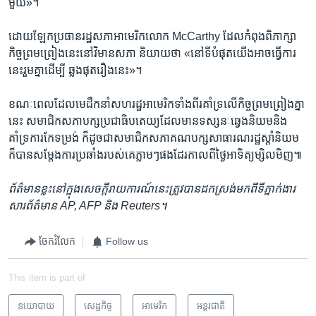
មួយ»។
ដោយឡែក​ប្រធាន​រដ្ឋសភា​អាមេរិក​លោក ​McCarthy ដែល​កំពុង​ពិភាក្សា​
កិច្ចព្រមព្រៀង​នេះ​នៅ​វិមាន​សភា ​និយាយ​ថា​ «​នៅ​ទី​បំផុតយើង​អាច​ធ្វើ​ការ​
នេះ​រួម​គ្នាដើម្បី​ ​ឆ្លងផុត​រឿង​នេះ»។
ខណៈ​ពេល​ដែល​មេដឹកនាំ​សហរដ្ឋ​អាមេរិក​ទាំង​ពីរ​គាំទ្រ​លើ​កិច្ចព្រមព្រៀង​គ្នា
នេះ​ សមាជិក​សភាបក្ស​ប្រជាធិបតេយ្យ​ដែល​មាន​ទស្សនៈ​ឆ្វេងនិយម​និង
គាំទ្រការ​កែ​ទម្រង់​ ក៏​ដូចជា​សមាជិក​សភា​គណបក្ស​សាធារណរដ្ឋស្តាំនិយម​
ក៏​បាន​សម្តែងការ​ប្រឆាំង​របស់​គេភ្លាមៗ​ផង​ដែរកាល​ពី​ថ្ងៃ​អាទិត្យ​ម្សិលមិញ៕​ ​
ព័ត៌មាន​ខ្លះ​នៅ​ក្នុង​សេចក្ដី​រាយការណ៍​នេះ​ត្រូវ​បាន​ដកស្រង់​មកពី​ទីភ្នាក់ងារ​
សារព័ត៌មាន AP, AFP និង​ Reuters។
ចែករំលែក
Follow us
This item is part of
នយោបាយ
សេដ្ឋកិច្ច
អាមេរិក​
អន្តរជាតិ