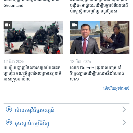
Greenland
បង្កើត​«អាជ្ញាធរ‍»​ដើម្បី​បម្លាស់​ទី​ជនជាតិ​
ប៉ាឡេស្ទីន​ចេញពី​ហ្កាហ្សា​ឱ្យ​អស់
12 មីនា 2025
12 មីនា 2025
អេហ្ស៊ីប​បង្ហាញ​ផែនការ​សម្រាប់​អនាគត​
លោក Duterte ត្រូវ​បាន​បញ្ជូនទៅ
ហ្កាហ្សា ខណៈ​អ៊ីស្រាអែល​ព្រមាន​តួនាទី​
ទីក្រុងឡាអេ​ដើម្បី​ប្រឈម​នឹង​ការកាត់
របស់​ក្រុម​ហាម៉ាស់
ទោស
មើល​វីដេអូ​ទាំង​អស់
មើល​កម្មវិធី​ទូរទស្សន៍
ចុចស្តាប់កម្មវិធីវិទ្យុ