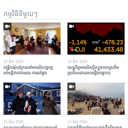
កម្មវិធី​នីមួយៗ
15 មីនា 2025
14 មីនា 2025
តន្ត្រីករ​អ៊ុយក្រែន​នៅ​អាមេរិក​បង្ហាញ​
សេដ្ឋកិច្ច​អាមេរិក​ស្ថិត​ក្នុង​ភាពស្រពិច
សាមគ្គីភាព​តាម​រយៈ​ការសម្តែង
ស្រពិល​ដោយសារ​រឿង​ពន្ធគយ
13 មីនា 2025
12 មីនា 2025
គណបក្ស​ប្រឆាំង​ឈ្នះ​ការបោះឆ្នោត​នៅ
ជនជាតិ​អ៊ីស្រាអែល​ប្រកាន់​តឹងរ៉ឹង​គ្រោង​