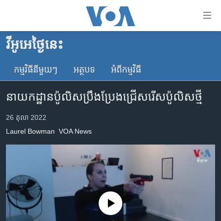
ភ្ជាប់​
ទៅ​
គេហទំព័រ​
វីអូអេថ្ងៃនេះ
កម្ពុជា
ទាក់ទង
រំលង​
កម្មវិធី​នីមួយៗ
អត្ថបទ​
អំពី​កម្មវិធី​
អន្តរជាតិ
និង​
អាមេរិក
ចូល​
នាយកដ្ឋាន​ប៉ូលិស​ប្រឹងប្រែង​ជ្រើសរើស​ប៉ូលិស​ថ្មី
ទៅ​​
ចិន
ទំព័រ​
26 តុលា 2022
ហេឡូវីអូអេ
ព័ត៌មាន​​
Laurel Bowman
VOA News
តែ​
កម្ពុជាច្នៃប្រតិដ្ឋ
ម្តង
ព្រឹត្តិការណ៍ព័ត៌មាន
រំលង​
និង​
ទូរទស្សន៍ / វីដេអូ​
ចូល​
វិទ្យុ / ផតខាសថ៍
ទៅ​
No media source currently available
ទំព័រ​
កម្មវិធីទាំងអស់