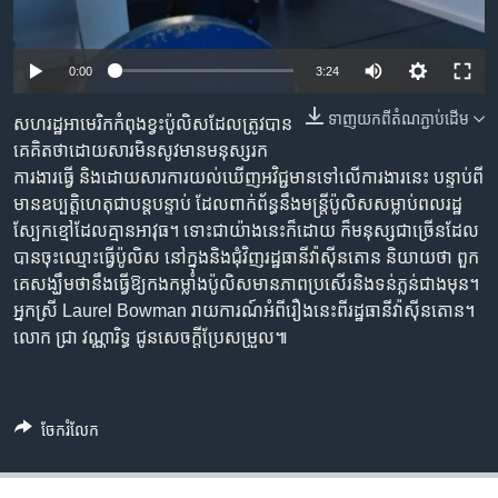
រចនា
សម្ព័ន្ធ​
Khmer English
រំលង​
0:00
3:24
និង​
បណ្តាញ​សង្គម
ចូល​
ទាញ​យក​ពី​តំណភ្ជាប់​ដើម
សហរដ្ឋ​អាមេរិក​កំពុង​ខ្វះ​ប៉ូលិស​ដែល​ត្រូវបាន​
ទៅ​
គេ​គិត​ថា​ដោយសារ​មិន​សូវ​មាន​មនុស្ស​រក​
កាន់​
ការងារ​ធ្វើ និង​ដោយសារការ​យល់​ឃើញ​អវិជ្ជមាន​​ទៅ​លើ​ការងារ​នេះ បន្ទាប់ពី​
ទំព័រ​
ភាសា
មាន​ឧប្បត្តិហេតុ​ជា​បន្តបន្ទាប់​ ដែល​ពាក់ព័ន្ធនឹង​មន្ត្រី​ប៉ូលិស​សម្លាប់​ពលរដ្ឋ​
ស្វែង​
ស្បែកខ្មៅ​ដែល​គ្មាន​អាវុធ។ ទោះ​ជាយ៉ាងនេះ​ក៏ដោយ ក៏​មនុស្ស​ជា​ច្រើន​ដែល​
រក
បាន​​ចុះឈ្មោះ​ធ្វើ​ប៉ូលិស នៅ​ក្នុង​និង​ជុំវិញ​រដ្ឋធានី​វ៉ាស៊ីនតោន និយាយ​ថា ពួក​
គេ​សង្ឃឹម​ថា​នឹង​ធ្វើឱ្យ​កងកម្លាំង​ប៉ូលិស​មាន​ភាពប្រសើរ​និង​ទន់ភ្លន់ជាង​មុន។
អ្នកស្រី Laurel Bowman រាយការណ៍​អំពី​រឿង​នេះ​ពី​រដ្ឋធានី​វ៉ាស៊ីនតោន។
លោក ជ្រា វណ្ណារិទ្ធ ជូន​សេចក្តី​ប្រែសម្រួល៕
ចែករំលែក