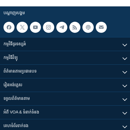
បណ្តាញ​សង្គម
កម្មវិធី​ទូរទស្សន៍
កម្មវិធី​វិទ្យុ
ព័ត៌មាន​តាមប្រធានបទ​
រៀន​​អង់គ្លេស
ទទួល​ព័ត៌មាន​តាម
អំពី​ VOA & ទំនាក់ទំនង
គេហទំព័រ​​ទាក់ទង