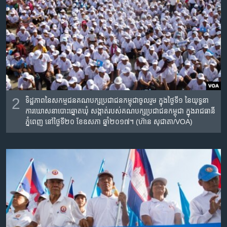
2
ទិដ្ឋភាពនៃ​សកម្មជន​គណបក្ស​ប្រជាជន​កម្ពុជា​ចូលរួម​ ក្នុង​ថ្ងៃទី១​ នៃ​យុទ្ធនា
ការ​ឃោសនា​បោះឆ្នោត​ឃុំ សង្កាត់​របស់​គណបក្ស​ប្រជាជន​កម្ពុជា​ ក្នុង​រាជធានី​
ភ្នំពេញ​ នៅថ្ងៃ​ទី២០​ ខែ​ឧសភា​ ឆ្នាំ​២០១៧។ (ហ៊ាន សុជាតា/VOA)