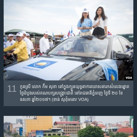
11
កូន​ស្រី​​​ លោក​ កឹម​ សុខា​ នៅក្នុង​ក្បួន​យុទ្ធនា​ការ​ឃោសនា​រក​សំលេង​​ឆ្នោត
ថ្ងៃ​ដំបូង​​របស់​​គណបក្ស​សង្គ្រោះជាតិ​ នៅរាជ​ធានីភ្នំពេញ​ ថ្ងៃទី​ ២០​ ខែ​
ឧសភា​ ឆ្នាំ២០១៧។ (ខាន់​ សុគុំ​មនោ​/ VOA)