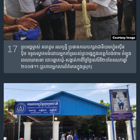
17
ព្រះអង្គ​ម្ចាស់​ ​នរោត្តម រណឫទ្ធិ​ ​ប្រធាន​គណបក្ស​រាជា​និយម​ហ៊្វុនស៊ីន
ប៉ិច ទទួល​ស្វាគមន៍​ដោយ​អ្នកគាំទ្រ​របស់​ព្រះអង្គ​ក្នុង​ខេត្ត​កំពង់ចាម​ អំឡុង​
ពេលឃោសនា​ បោះឆ្នោតឃុំ-សង្កាត់កាពីថ្ងៃ​ថ្ងៃសៅរ៍ទី​២០ខែ​ឧសភាឆ្នាំ​
២០១៧។។​ (រូបភាព​អ្នកសារព័ត៌មាន​ក្នុងស្រុក)