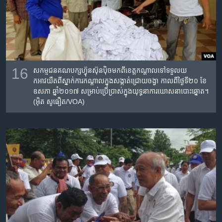
16
សកម្មជនគណបក្សហ្វ៊ុនស៊ុនប៉ិចមកពីខេត្តកណ្ដាលទៅទទួលយ
កអាវយឺតពីស្នាក់ការកណ្ដាលក្នុងសង្កាត់ជ្រោយចង្វា កាលពីថ្ងៃទី២០ ខែ
ឧសភា ឆ្នាំ២០១៧ សម្រាប់ប្រើប្រាស់ក្នុងយុទ្ធនាការឃោសនាបោះឆ្នោត។
(អ៊ិត សូធឿត/VOA)