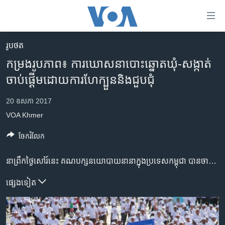
ភ្ជាប់​
ទៅ​
គេហទំព័រ​
រូបថត
កម្ពុជា
ទាក់ទង
កម្រងរូបភាព៖​ ការ​ឃោសនា​បោះ​ឆ្នោតឃុំ-សង្កាត់​
រំលង​
អន្តរជាតិ
ចាប់ផ្តើម​ដោយ​ការ​ហែក្បួននិងជួបជុំ
និង​
អាមេរិក
ចូល​
20 ឧសភា 2017
ទៅ​​
ចិន
VOA Khmer
ទំព័រ​
ហេឡូវីអូអេ
ព័ត៌មាន​​
ចែករំលែក
តែ​
កម្ពុជាច្នៃប្រតិដ្ឋ
ម្តង
ព្រឹត្តិការណ៍ព័ត៌មាន
នា​ព្រឹក​ថ្ងៃ​សៅរ៍​នេះ​ គណបក្ស​នយោបាយ​នា​នា​ក្នុង​ប្រទេស​កម្ពុជា​ ​បាន​ចាប់ផ្តើម​ធ្វើ​ការឃោសនា​បោះឆ្នោតសម្រាប់​ការបោះឆ្នោត​ជ្រើស​រើស​ក្រុម​ប្រឹក្សា​ឃុំ-សង្កាត់​អណត្តិទី​៤​ ​ទូទាំង​ប្រទេស​កម្ពុជា។​ ​កាឃោសនា​បោះឆ្នោត​ឃុំ-សង្កាត់​នេះ​មាន​រយៈពេល​ ១៤ថ្ងៃ​រាប់ចាប់​ពី​ថ្ងៃ​សៅរ៍​នេះ​តទៅ។​ ឯការ​បោះឆ្នោត​ជ្រើសតាំង​ ​ក្រុម​ប្រឹក្សា​ឃុំ-សង្កាត់​អណត្តិទី​៤​នេះ​ត្រូវ​បាន​កំណត់​យក​ថ្ងៃទី​០៤​ខែ​មិថុនា​ខាងមុខ។​ ​រដ្ឋាភិបាល​កម្ពុជា​គ្រោង​ដាក់​ពង្រាយ​ ​កងកម្លាំ​ប្រដាប់​អាវុធប្រមាណ​ ២ម៉ឺននាក់​ អំឡុង​ពេល​ឃោសនា​បោះឆ្នោត​នឹងជាង៥ម៉ឺននាក់​អំពេល​បោះឆ្នោត​និង​រាប់​សន្លឹកឆ្នោត​នាពេល​ខាងមុខ។​
រំលង​
និង​
ទូរទស្សន៍ / វីដេអូ​
ផ្សេង​ទៀត
ចូល​
វិទ្យុ / ផតខាសថ៍
ទៅ​
ទំព័រ​
កម្មវិធីទាំងអស់