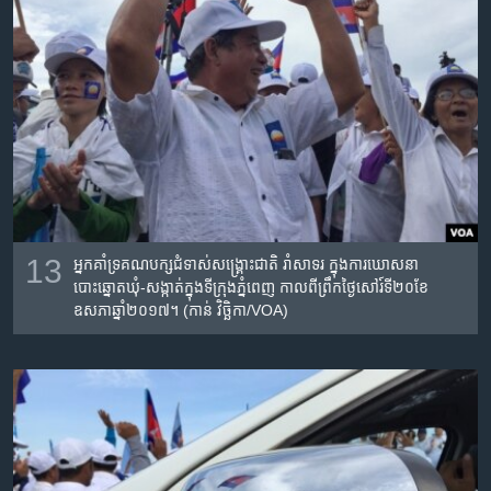
13
អ្នក​គាំទ្រ​គណបក្សជំទាស់​​សង្គ្រោះ​ជាតិ​ រាំសាទរ​ ​ក្នុងការឃោសនា​
បោះឆ្នោតឃុំ-សង្កាត់​​ក្នុង​ទីក្រុង​ភ្នំពេញ​ កាលពី​ព្រឹក​ថ្ងៃសៅរ៍ទី​២០ខែ​
ឧសភាឆ្នាំ​២០១៧។​ (កាន់ វិច្ឆិកា/VOA)