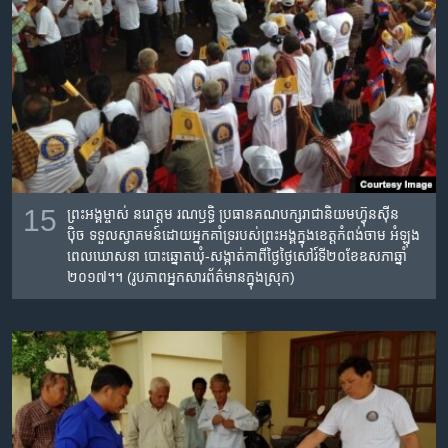
15
ព្រះអង្គ​ម្ចាស់​ ​នរោត្តម រណឫទ្ធិ​ ​ប្រធាន​គណបក្ស​រាជា​និយម​ហ៊្វុនស៊ីន
ប៉ិច ទទួល​ស្វាគមន៍​ដោយ​អ្នកគាំទ្រ​របស់​ព្រះអង្គ​ក្នុង​ខេត្ត​កំពង់ចាម​ អំឡុង​
ពេលឃោសនា​ បោះឆ្នោតឃុំ-សង្កាត់កាពីថ្ងៃ​ថ្ងៃសៅរ៍ទី​២០ខែ​ឧសភាឆ្នាំ​
២០១៧។។​ (រូបភាព​អ្នកសារព័ត៌មាន​ក្នុងស្រុក)