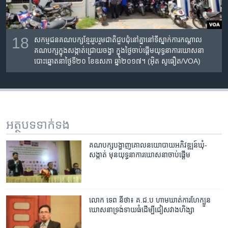
18
សកម្មជនគណបក្សខ្មែររួបរួមជាតិជួបជុំនៅគ្នានៅទីស្នាក់ការកណ្ដាល
គណបក្សក្នុងសង្កាត់ជ្រោយចង្វា ក្នុងថ្ងៃចាប់ផ្ដើមយុទ្ធនាការឃោសនា
បោះឆ្នោតនាថ្ងៃទី២០ ខែឧសភា ឆ្នាំ២០១៧។ (អ៊ិត សូធឿត/VOA)
អត្ថបទ​ទាក់ទង
គណបក្ស​បង្ហាញ​គោលនយោបាយ​អភិវឌ្ឍន៍​ឃុំ-
សង្កាត់ ​មុន​យុទ្ធនាការ​ឃោសនា​ចាប់​ផ្តើម
លោក ទេព នីថា៖ ​គ.ជ.ប ​ហាមឃាត់​ការ​ហែក្បួន​
ឃោសនា​ទ្រង់ទាយ​ធំ​ដើម្បី​ជៀសវាង​ហិង្សា