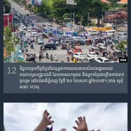
12
ទិដ្ឋភាព​ទូទៅ​ថ្ងៃ​ដំបូងនៃ​​យុទ្ធនាការ​ឃោសនា​រក​សំលេង​​ឆ្នោត​របស់​
គណបក្សសង្គ្រោះ​ជាតិ​ ​ដែលមាន​សកម្មជន​ និង​អ្នកគាំទ្រ​​ជា​ច្រើន​ពាន់នាក់​
ចូលរួម នៅរាជ​ធានីភ្នំពេញ​ ថ្ងៃទី​ ២០​ ខែ​ឧសភា​ ឆ្នាំ២០១៧។ (ខាន់​ សុគុំ​
មនោ​/ VOA)