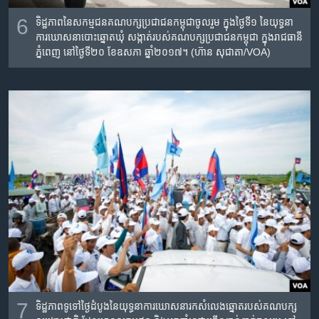
6
ទិដ្ឋភាពនៃ​សកម្មជន​គណបក្ស​ប្រជាជន​កម្ពុជា​ចូលរួម​ ក្នុង​ថ្ងៃទី១​ នៃ​យុទ្ធនា
ការ​ឃោសនា​បោះឆ្នោត​ឃុំ សង្កាត់​របស់​គណបក្ស​ប្រជាជន​កម្ពុជា​ ក្នុង​រាជធានី​
ភ្នំពេញ​ នៅថ្ងៃ​ទី២០​ ខែ​ឧសភា​ ឆ្នាំ​២០១៧។ (ហ៊ាន សុជាតា/VOA)
7
ទិដ្ឋភាព​ទូទៅ​ថ្ងៃ​ដំបូងនៃ​​យុទ្ធនាការ​ឃោសនា​រក​សំលេង​​ឆ្នោត​របស់​គណបក្ស