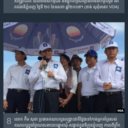
សង្គ្រោះ​ជាតិ​ ​ដែលមាន​សកម្មជន​ និង​អ្នកគាំទ្រ​​ជា​ច្រើន​ពាន់នាក់​ចូលរួម នៅ
រាជ​ធានីភ្នំពេញ​ ថ្ងៃទី​ ២០​ ខែ​ឧសភា​ ឆ្នាំ២០១៧។ (ខាន់​ សុគុំ​មនោ​/ VOA)
8
លោក​ ​កឹម សុខា​ ​ប្រធានគណបក្សសង្គ្រោះជាតិ​ថ្លែង​ទៅ​កាន់​អ្នក​គាំទ្រ​របស់​
គណបក្ស​ក្នុងថ្ងៃ​ឃោសនា​បោះឆ្នោត​ឃុំ-សង្កាត់​​ក្នុង​ទីក្រុង​ភ្នំពេញ​ កាលពី​ព្រឹក​