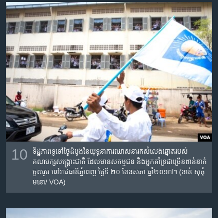
10
ទិដ្ឋភាព​ទូទៅ​ថ្ងៃ​ដំបូងនៃ​​យុទ្ធនាការ​ឃោសនា​រក​សំលេង​​ឆ្នោត​របស់​
គណបក្សសង្គ្រោះ​ជាតិ​ ​ដែលមាន​សកម្មជន​ និង​អ្នកគាំទ្រ​​ជា​ច្រើន​ពាន់នាក់​
ចូលរួម នៅរាជ​ធានីភ្នំពេញ​ ថ្ងៃទី​ ២០​ ខែ​ឧសភា​ ឆ្នាំ២០១៧។ (ខាន់​ សុគុំ​
មនោ​/ VOA)