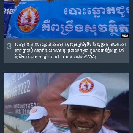
3
សកម្មជន​គណបក្ស​ប្រជាជន​កម្ពុជា ​ចូលរួម​ក្នុង​ថ្ងៃទី១​ នៃ​យុទ្ធនាការ​ឃោសនា​
បោះឆ្នោត​ឃុំ សង្កាត់​របស់​គណបក្ស​ប្រជាជន​កម្ពុជា​ ក្នុង​រាជធានី​ភ្នំពេញ​ នៅ
ថ្ងៃ​ទី២០​ ខែ​ឧសភា​ ឆ្នាំ​២០១៧។ (ហ៊ាន សុជាតា/VOA)