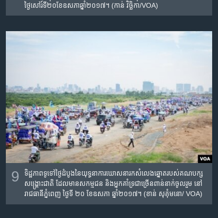
ថ្ងៃសៅរ៍ទី​២០ខែ​ឧសភាឆ្នាំ២០១៧។​ (កាន់ វិច្ឆិកា/VOA)​ ​
9
ទិដ្ឋភាព​ទូទៅ​ថ្ងៃ​ដំបូងនៃ​​យុទ្ធនាការ​ឃោសនា​រក​សំលេង​​ឆ្នោត​របស់​គណបក្ស
សង្គ្រោះ​ជាតិ​ ​ដែលមាន​សកម្មជន​ និង​អ្នកគាំទ្រ​​ជា​ច្រើន​ពាន់នាក់​ចូលរួម នៅ
រាជ​ធានីភ្នំពេញ​ ថ្ងៃទី​ ២០​ ខែ​ឧសភា​ ឆ្នាំ២០១៧។ (ខាន់​ សុគុំ​មនោ​/ VOA)