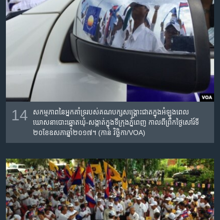
14
សកម្មភាព​នៃ​អ្នក​គាំទ្រ​របស់គណបក្សសង្គ្រោះជាត​ក្នុងអំឡុង​ពេល​
ឃោសនា​បោះឆ្នោតឃុំ-សង្កាត់​​ក្នុង​ទីក្រុង​ភ្នំពេញ​ កាលពី​ព្រឹក​ថ្ងៃសៅរ៍ទី​
២០ខែ​ឧសភាឆ្នាំ​២០១៧។​ (កាន់ វិច្ឆិកា/VOA)