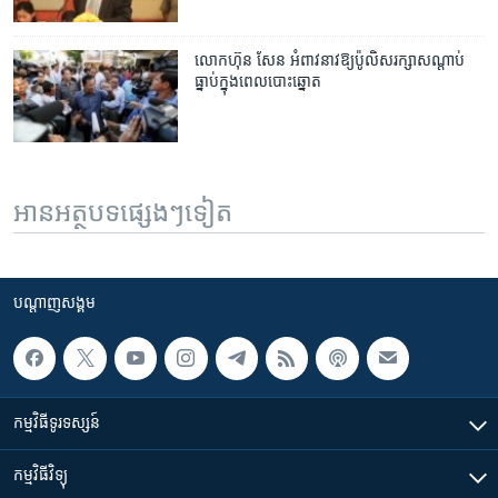
លោក​ហ៊ុន សែន​ អំពាវនាវ​ឱ្យ​ប៉ូលិស​រក្សា​សណ្តាប់​
ធ្នាប់​ក្នុងពេល​បោះឆ្នោត
អានអត្ថបទផ្សេងៗទៀត
បណ្តាញ​សង្គម
កម្មវិធី​ទូរទស្សន៍
កម្មវិធី​វិទ្យុ