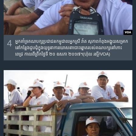
4
អ្នកគាំទ្រគណបក្សប្រជាជនកម្ពុជាលអ្នកស្រី វ៉ាត សុភាព​កំពុង​អង្គុយ​សម្រាក​
នៅ​កន្លែង​ជួបជុំ​ក្នុង​យុទ្ធនាការ​ឃោសនា​បោះឆ្នោតរបស់គណបក្សនៅកោះ
ពេជ្រ កាលពីព្រឺកថ្ងៃទី ២០ ឧសភា ២០១៧។(ហ៊ុល រស្មី/VOA)