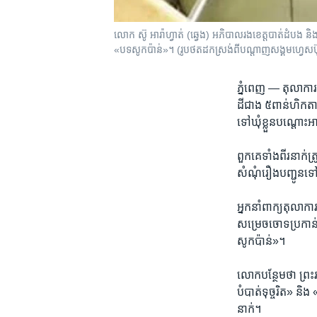
លោក ​ស៊ូ អារ៉ាហ្វាត់ (ឆ្វេង) អភិបាលរងខេត្តបាត់ដំបង 
«បទសូកប៉ាន់»។ (រូបថតដកស្រង់ពីបណ្តាញសង្គមហ្វេសប៊
ភ្នំពេញ —
តុលាការ​
ដី​ជាង ​៥​ពាន់​ហិកត
ទៅ​ឃុំ​ខ្លួន​បណ្តោះ​អ
ពួក​គេ​ទាំង​ពីរ​នាក់
សំណុំ​រឿង​បញ្ជូន​ទ
អ្នក​នាំពាក្យ​តុលាកា
សម្រេច​ចោទ​ប្រកាន់​
សូក​ប៉ាន់»។​
លោក​បន្ថែម​ថា​ ព្រះ​រ
បំបាត់​ទុច្ចរិត» ​និ
នាក់។​