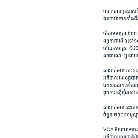
លោក​មាន​ប្រសាសន៍​ថា
ជន​ជាប់​ចោទ​ទាំង​ពីរ
បើ​តាម​មាត្រា​ ៦០១ ​
ពន្ធនាគារ​ពី​ ៥​ទៅ​១០​
ចំណែក​មាត្រា​ ៥៩៥ ​«ប
សាធារណៈ​ ឬ​ដោយ​ព
សារ​ព័ត៌មាន​កោះ​សន្ត
អភិបាល​រង​ខេត្ត​បាត់
ឯកសារ​ដាក់​ទៅ​លោក ​ស
ដូច​ការ​ស្នើ​សុំ​របស
សារ​ព័ត៌មាន​នេះ​បា
ចំនួន ​២៥០០០​ដុល្លារ
VOA ​មិន​ទាន់​អាច​ស
អភិបាល​ខេត្ត​បាត់