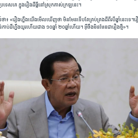
្រទេស​គេ ​ក្នុង​រឿង​ដីធ្លី​នៅ​ស្រុក​គាស់​ក្រឡ​នេះ។​
 ​«រឿង​ហ្នឹង​យើង​មើល​ឃើញ​ថា ​មិន​មែន​ទើប​តែ​គ្រប់គ្រង​ដី​ពីរ​បី​ឆ្នាំ​នេះ​ទេ។រឿ
​កាប់​ដី​ហ្នឹង​យូរ​ហើយ​ជាង ​១០​ឆ្នាំ​ ២០​ឆ្នាំ​ហើយ។​ អ៊ីចឹង​មិន​មែន​ជា​រឿង​ថ្មី»។​