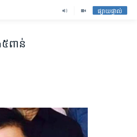
ផ្សាយផ្ទាល់
​៥​ពាន់