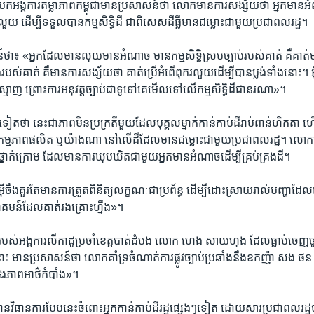
ក​អង្គការ​តម្លាភាព​កម្ពុជា​មាន​ប្រសាសន៍​ថា​ លោក​មាន​ការ​សង្ស័យ​ថា ​អ្នក​មាន​អំណា
​រលួយ​ ដើម្បី​ទទួល​បាន​កម្មសិទ្ធិ​ដី​ ជាពិសេស​ដី​ធ្លី​មាន​ជម្លោះ​ជា​មួយ​ប្រជា​ពលរដ្ឋ។​
 «អ្នក​ដែល​មាន​លុយ​មាន​អំណាច​ មាន​កម្ម​សិទ្ធិ​ស្រប​ច្បាប់​របស់​គាត់​ គឺ​គាត់​មាន​ប្ល
របស់​គាត់​ គឺ​មាន​ការ​សង្ស័យ​ថា ​គាត់​ប្រើ​អំពើ​ពុក​រលួយ​ដើម្បី​បាន​ប្លង់​ទាំង​នោះ។ ​អ៊
្មាញ​ ព្រោះ​ការ​អនុវត្ត​ច្បាប់​ជា​ទូទៅ​គេ​មើល​ទៅ​លើ​កម្ម​សិទ្ធិ​ដី​ជា​នរណា»។​
ទៀត​ថា​ នេះ​ជា​ភាព​មិន​ប្រក្រតី​មួយ​ដែល​បុគ្គល​ម្នាក់​កាន់​កាប់​ដី​រាប់​ពាន់​ហិកតា ហើ
សកម្មភាព​ផលិត​ ឬ​យ៉ាងណា ​នៅ​លើ​ដី​ដែល​មាន​ជម្លោះ​ជាមួយ​ប្រជា​ពលរដ្ឋ។​ លោក​ថា​
​ថ្នាក់​ក្រោម​ ដែល​មាន​ការ​ឃុប​ឃិត​ជាមួយ​អ្នក​មាន​អំណាច​ដើម្បី​គ្រប់គ្រង​ដី។​
ីចឹង​គួរ​តែ​មាន​ការ​ត្រួត​ពិនិត្យ​លក្ខណៈ​ជា​ប្រព័ន្ធ​ ដើម្បី​ដោះ​ស្រាយ​រាល់​បញ្ហា​ដែ
គមន៍​ដែល​គាត់​រង​គ្រោះ​ហ្នឹង»។​
ល​របស់​អង្គការ​លីកាដូ​ប្រចាំ​ខេត្ត​បាត់ដំបង​ លោក​ ហេង សាយហុង ​ដែល​ធ្លាប់​ចេញ​ចូ
ោះ មាន​ប្រសាសន៍​ថា​ លោក​គាំទ្រ​ចំណាត់​ការ​ផ្លូវ​ច្បាប់​ប្រឆាំង​នឹង​ឧកញ៉ា​ សង ថន​ 
ុង​ភាព​អាថ៌​កំបាំង»។​
មាន​វិធានការ​បែប​នេះ​ចំពោះ​អ្នក​កាន់​កាប់​ដី​រដ្ឋ​ផ្សេងៗ​ទៀត​ ដោយសារ​ប្រជា​ពលរដ្