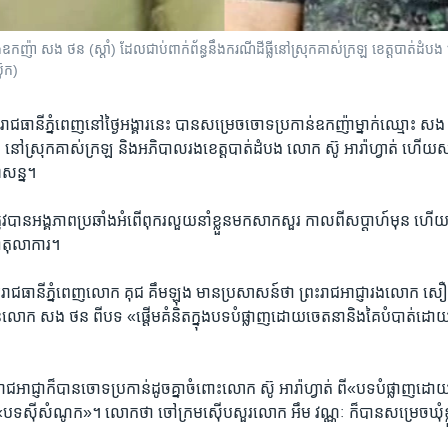
និងឧកញ៉ា សង ថន (ស្តាំ) ដែលជាប់ពាក់ព័ន្ធនឹងករណីដីធ្លីនៅស្រុកគាស់ក្រឡ ខេត្តបាត់ដំប
ុក)
រាជធានី​ភ្នំពេញ​នៅ​ថ្ងៃ​អង្គារ​នេះ​ បាន​សម្រេច​ចោទ​ប្រកាន់​ឧកញ៉ា​ម្នាក់​ឈ្មោះ ​សង
ា ​នៅ​ស្រុក​គាស់ក្រឡ ​និង​អភិបាល​រង​ខេត្ត​បាត់ដំបង​ លោក​ ស៊ូ អារ៉ាហ្វាត់​ ហើយ​ស
ាសន្ន។​
​ត្រូវ​បាន​អង្គភាព​ប្រឆាំង​អំពើ​ពុក​រលួយ​នាំ​ខ្លួន​មក​សាកសួរ​ កាល​ពី​សប្តាហ៍​មុន​ ហ
ៅ​តុលាការ។
រ​រាជធានី​ភ្នំពេញ​លោក ​គុជ គឹមឡុង​ មាន​ប្រសាសន៍​ថា ​ព្រះ​រាជ​អាជ្ញា​រង​លោក​ សឿន 
លោក​ សង ថន​ ពី​បទ​ «ផ្តើម​គំនិត​ក្នុង​បទ​បំផ្លាញ​ដោយ​ចេតនា​និង​គៃ​បំបាត់​ដោយ​ទ
ាជ​អាជ្ញា​ក៏​បាន​ចោទ​ប្រកាន់​ដូច​គ្នា​ចំពោះ​លោក ​ស៊ូ អារ៉ាហ្វាត់​ ពី​«បទ​បំផ្លាញ​ដោ
ង​ «បទ​ស៊ី​សំណូក»។​ លោក​ថា​ ចៅក្រម​ស៊ើប​សួរ​លោក ​អឹម វណ្ណៈ ​ក៏​បាន​សម្រេច​ឃុំ​ខ្លួ