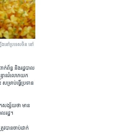
ុះឡើងនៅប្រទេសចិន នៅ
ពាក់ព័ន្ធ​ និង​រដ្ឋបាល​
្ទ្រាន​រំលោភ​យក​
 សម្រាប់​ធ្វើ​ប្រទាន​
ក​សង្ស័យ​ថា​ មាន​
ពលរដ្ឋ។​
រូវ​បាន​ចាប់​ដាក់​