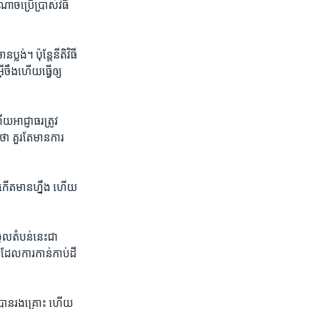
ច​ប្រើ​ប្រាស់​វិធី
ង់។​ ប៉ុន្តែ​នីតិវិធី​
ីចឹង​ហើយ​ធ្វើ​ឲ្យ​
យ​អាជ្ញាធរ​ត្រូវ​
 គួរ​តែ​មាន​ការ​
ល​កើត​មាន​ហ្នឹង​ ហើយ​
ល​តំបន់​នេះ​ជា​
ដែល​ការ​កាន់​កាប់​ដី​
ឋ​បាន​រង​គ្រោះ​ ហើយ​