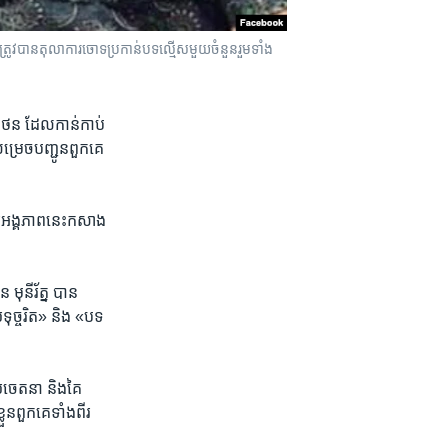
ង ត្រូវបានតុលាការចោទប្រកាន់បទល្មើសមួយចំនួនរួមទាំង
 ថន ​ដែល​កាន់​កាប់​
ម្រេច​បញ្ជូន​ពួកគេ​
ើយ​អង្គភាព​នេះ​កសាង​
មុនីរ័ត្ន បាន​
ុច្ចរិត»​ និង​ «បទ​
យ​ចេតនា ​និង​គៃ​
ន​ពួកគេ​ទាំង​ពីរ​