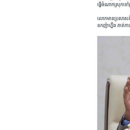
ធ្វើ​ចំណាក​ស្រុក​ទៅ​ប
លោក​មាន​ប្រសាសន៍​ថា៖
ឧកញ៉ា​ហ្នឹង​ គាត់​កាន់