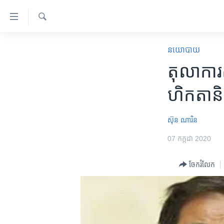
ភ្ជាប់​
ទៅ​
គេហទំព័រ​
ស្វែង​
កម្ពុជា
រក
នយោបាយ
ទាក់ទង
អន្តរជាតិ
តុលាការ​ស
រំលង​
និង​
អាមេរិក
ហិកតា​និ
ចូល​
ចិន
ទៅ​​
ទំព័រ​
ហេឡូវីអូអេ
ស៊ុន ណារិន
ព័ត៌មាន​​
កម្ពុជាច្នៃប្រតិដ្ឋ
07 កក្កដា 2020
តែ​
ម្តង
ព្រឹត្តិការណ៍ព័ត៌មាន
ចែករំលែក
រំលង​
ទូរទស្សន៍ / វីដេអូ​
និង​
ចូល​
វិទ្យុ / ផតខាសថ៍
ទៅ​
កម្មវិធីទាំងអស់
ទំព័រ​