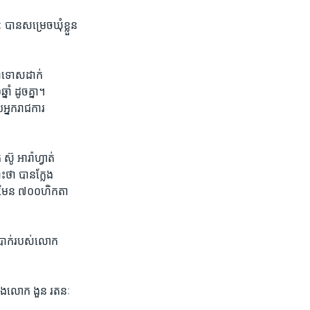
ាន​សម្រេច​ឃុំ​ខ្លួន​
ទា​ទោស​ដាក់​
ំ ​ដូច​គ្នា។ ​
​អ្នក​រាជការ​
៊ូ អារ៉ាហ្វាត់​
ថា​ បាន​ក្លែង​
ិន​មែន​ ៧០០​ហិកតា​
្រាក់​របស់​លោក​
និង​លោក ​ងួន រតនៈ​