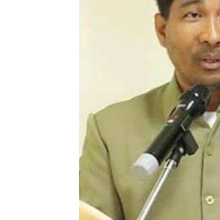
រចនា
សម្ព័ន្ធ​
រំលង​
និង​
ចូល​
ទៅ​
កាន់​
ទំព័រ​
ស្វែង​
រក