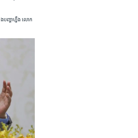
ង​បញ្ហា​ហ្នឹង​ លោក​