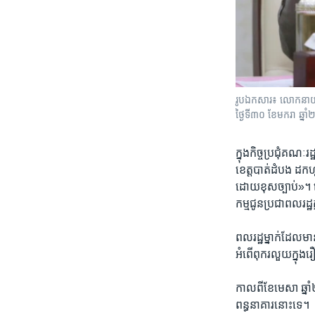
រូបឯកសារ៖ លោកនាយករដ
ថ្ងៃទី៣០ ខែមករា ឆ្ន
ក្នុង​កិច្ច​ប្រជុំ​គណៈ​
ខេត្ត​បាត់ដំបង​ ដក
ដោយ​ខុស​ច្បាប់»។​ លោក
កម្ម​ជូន​ប្រជា​ពលរដ្
ពលរដ្ឋ​ម្នាក់​ដែល​ម
អំពើ​ពុក​រលួយ​ក្នុង
កាល​ពី​ខែ​មេសា​ ឆ្នាំ
ពន្ធនាគារ​នោះ​ទេ។​