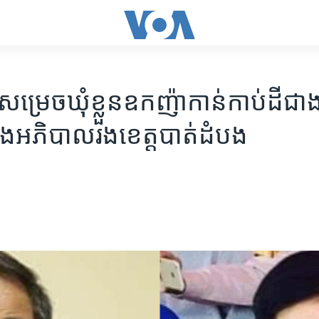
ម្រេច​ឃុំ​ខ្លួន​ឧកញ៉ា​កាន់​កាប់​ដីជាង
ង​អភិបាល​រងខេត្ត​បាត់ដំបង