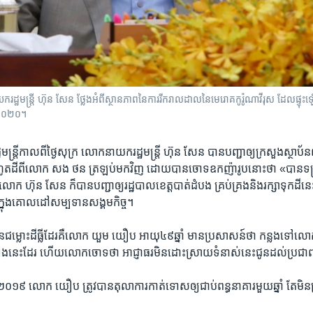
្ឋមន្ត្រី ហ៊ុន សែន ថ្លែងអំពីស្ថានភាពនៃការរីករាលដាលនៃមេរោគកូរ៉ូណាវីរុស ដែលផ្ទ
ាំ២០២០។
រដ្ឋមន្រ្តី​កាលពី​ថ្ងៃ​សុក្រ ​លោក​នាយក​រដ្ឋមន្រ្តី​ ហ៊ុន សែន​ បាន​បញ្ជា​ឲ្យ​ក្រសួង​ស្ថាប័ន​
​ហូត​ដី​ពី​លោក​ សង ថន ​ត្រឡប់​មក​វិញ​ ដោយ​បាន​ចោទ​ឧកញ៉ា​រូប​នោះ​ថា ​«បាន​ទន
 ​ហ៊ុន សែន​ ក៏​បាន​បញ្ជា​ឲ្យ​រដ្ឋបាល​ខេត្ត​បាត់ដំបង​ គ្រប់​គ្រង​និង​រក្សា​ទុក​ដី​នេះ​
ឋ​ក្នុង​គោល​ដៅ​សម្បទាន​សង្គម​កិច្ច។​
ាន​ជម្លោះ​ដីធ្លី​ដែរ​គឺ​លោក​ យួម យឿប ​អាយុ​៤៩​ឆ្នាំ​ មាន​ប្រសាសន៍​ថា កន្លង​ទៅ​លោ
​រឿង​នេះ​ដែរ​ ហើយ​លោក​ចោទ​ថា អាជ្ញាធរ​មិន​ដោះ​ស្រាយ​ទំនាស់​នេះ​ជូន​ដល់​ប្រជា​
​២០១៩​ លោក​ យឿប​ ត្រូវ​បាន​តុលាការ​កាត់​ទោស​ឲ្យ​ជាប់​ពន្ធនាគារ​មួយ​ឆ្នាំ​ តែ​មិន​ត្