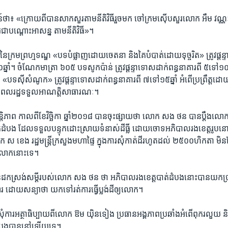
៖​ «ក្រោយ​ពី​បាន​សាកសួរ​តាម​នីតិវិធី​រួច​មក​ ចៅ​ក្រម​ស៊ើប​សួរ​លោក​ អឹម វណ្ណៈ ប
​ជា​បណ្តោះ​អាសន្ន​ តាម​នីតិវិធី»។​
នៃ​ក្រម​ព្រហ្មទណ្ឌ​ «បទ​បំផ្លាញ​ដោយ​ចេតនា​ និង​គៃ​បំបាត់​ដោយ​ទុច្ចរិត»​ ត្រូវ​ផ្តន្
ឆ្នាំ។​ ចំណែក​មាត្រា​ ៦០៥​ បទ​សូក​ប៉ាន់ ត្រូវ​ផ្តន្ទា​ទោស​ដាក់​ពន្ធនាគារ​ពី​ ៥​ទៅ​១០​ឆ្នា
ទ​ស៊ី​សំណូក»​ ត្រូវ​ផ្តន្ទា​ទោស​ដាក់​ពន្ធនាគារ​ពី​ ៧​ទៅ​១៥​ឆ្នាំ​ អំពើ​ប្រព្រឹត្ត​ដោយ
លរដ្ឋ​ទទួល​អាណត្តិ​សាធារណៈ។​
ិភាព​ កាល​ពី​ខែ​វិច្ឆិកា ​ឆ្នាំ​២០១៨​ បាន​ចុះ​ផ្សាយ​ថា​ លោក ​សង ថន​ បាន​ប្តឹង​លោក​ ស
ដំបង​ ដែល​ទទួល​បន្ទុក​ដោះ​ស្រាយ​ទំនាស់​ដី​ធ្លី​ ដោយ​ចោទ​អភិបាល​រង​ខេត្ត​រូប​នោះ​
 ខេង​ រដ្ឋមន្រ្តី​ក្រសួង​មហាផ្ទៃ​ ក្នុង​ការ​សុំ​កាត់​ដី​រហូត​ដល់ ​២៥០០​ហិកតា​ ម
់​លោក​នោះ​ទេ។​
ន​ដក​ស្រង់​សម្តី​របស់​លោក​ សង ថន​ ថា ​អភិបាល​រង​ខេត្ត​បាត់ដំបង​នោះ​បាន​យក​ប
​ ដោយ​សន្យា​ថា ​យក​ទៅ​រត់​ការ​ធ្វើ​ប្លង់​ដី​ឲ្យ​លោក។
ុំ​ការ​អត្ថាធិប្បាយ​ពី​លោក​ ឱម យ៉ិនទៀង ​ប្រធាន​អង្គភាព​ប្រឆាំង​អំពើ​ពុក​រលួយ​ 
ដំបង​បាន​នៅ​ឡើយ​ទេ។​