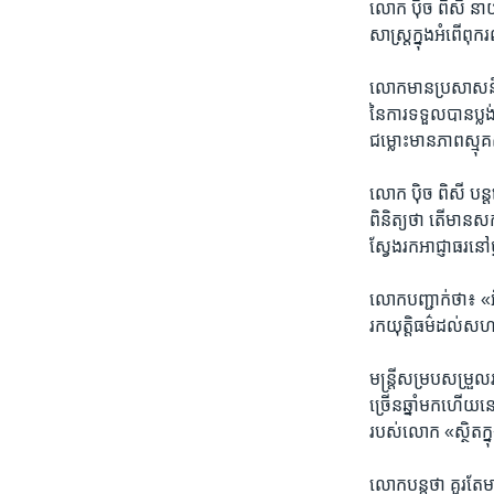
លោក ​ប៉ិច ពិសី​ នាយ
សាស្រ្ត​ក្នុង​អំពើ​ពុក
លោក​មាន​ប្រសាសន៍​ថា៖​
នៃ​ការ​ទទួល​បាន​ប្លង់​
ជម្លោះ​មាន​ភាព​ស្មុគស
លោក​ ប៉ិច ពិសី​ បន្ត​
ពិនិត្យ​ថា​ តើ​មាន​
ស្វែង​រក​អាជ្ញាធរ​នៅ
លោក​បញ្ជាក់​ថា៖​ «អ៊
រក​យុត្តិធម៌​ដល់​សហ
មន្រ្តី​សម្រប​សម្រួ
ច្រើន​ឆ្នាំ​មក​ហើយ​ន
របស់​លោក ​«ស្ថិត​ក្ន
លោក​បន្ត​ថា ​គួរ​តែ​