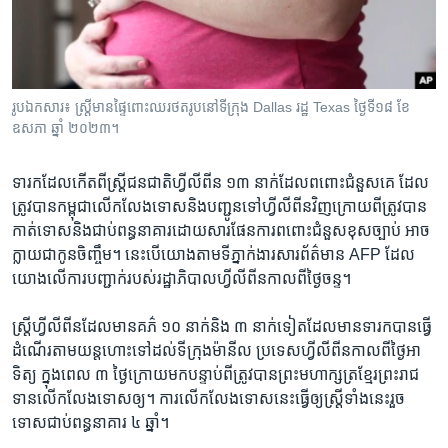
រចនា
សម្ព័ន្ធ​
Khmer English
រំលង​
និង​
បណ្តាញ​សង្គម
ចូល​
រូបឯកសារ៖ ស្ត្រីមានផ្ទៃពោះឈរថតរូបនៅទីក្រុង Dallas រដ្ឋ Texas ថ្ងៃទី១៨ ខែ
ទៅ​
ឧសភា ឆ្នាំ ២០២៣។
កាន់​
ទំព័រ​
ភាសា
ទារក​ដែល​កើត​ពី​ស្ត្រី​ជនជាតិ​ហ្វីលីពីន ១៣ នាក់​ដែល​ពពោះ​ជំនួស​គេ ដែល​
ស្វែង​
ត្រូវបាន​កម្ពុជា​លើកលែង​ទោស​និង​បញ្ជូន​ទៅ​ហ្វីលីពីន​វិញ​ក្រោយពី​ត្រូវបាន​
រក
កាត់ទោស​និង​ជាប់​ពន្ធនាគារ​ដោយសារ​ផែនការ​ពពោះ​ជំនួស​ខុសច្បាប់ អាច​
ក្លាយជា​កូន​ចិញ្ចឹម។ នេះ​បើ​យោង​តាម​ទីភ្នាក់ងារ​សារព័ត៌មាន AFP ដែល​
យោង​លើ​ការ​បញ្ជាក់​របស់​រដ្ឋាភិបាល​ហ្វីលីពីន​កាលពី​ថ្ងៃ​ចន្ទ។
ស្ត្រី​ហ្វីលីពីន​ដែល​មាន​គភ៌ ១០ នាក់​និង ៣ នាក់​ទៀត​ដែល​មាន​ទារក​បាន​ធ្វើ
ដំណើរ​តាម​យន្តហោះ​ទៅ​ដល់​ទីក្រុង​ម៉ានីល ប្រទេស​ហ្វីលីពីន​កាល​ពី​ថ្ងៃ​អា
ទិត្យ ក្នុង​ពេល ៣ ថ្ងៃ​ក្រោយមក​បន្ទាប់ពី​ត្រូវ​បាន​ព្រះមហាក្សត្រ​ខ្មែរ​ព្រះរាជ​
ទាន​លើកលែង​ទោស​ឲ្យ។ ការ​លើកលែង​ទោស​នេះ​ធ្វើ​ឲ្យ​ស្ត្រី​ទាំងនេះ​រួច​
ទោស​ជាប់​ពន្ធនាគារ ៤ ឆ្នាំ។