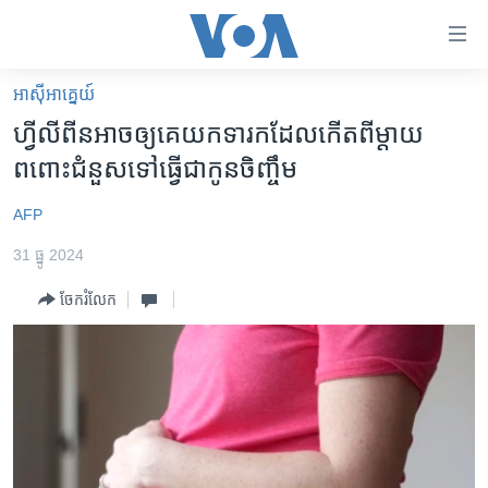
ភ្ជាប់​
ទៅ​
គេហទំព័រ​
អាស៊ី​អាគ្នេយ៍
កម្ពុជា
ទាក់ទង
ហ្វីលីពីន​អាច​ឲ្យ​គេ​យក​ទារក​ដែល​កើត​ពី​ម្តាយ​
រំលង​
អន្តរជាតិ
ពពោះ​ជំនួស​ទៅ​ធ្វើ​ជា​កូន​ចិញ្ចឹម
និង​
អាមេរិក
ចូល​
AFP
ទៅ​​
ចិន
ទំព័រ​
31 ធ្នូ 2024
ហេឡូវីអូអេ
ព័ត៌មាន​​
ចែករំលែក
តែ​
កម្ពុជាច្នៃប្រតិដ្ឋ
ម្តង
ព្រឹត្តិការណ៍ព័ត៌មាន
រំលង​
និង​
ទូរទស្សន៍ / វីដេអូ​
ចូល​
វិទ្យុ / ផតខាសថ៍
ទៅ​
ទំព័រ​
កម្មវិធីទាំងអស់