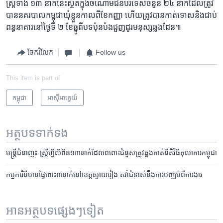
ស្ត្រី​ទាំង ១៣ នាក់​នេះ​ស្ថិត​ក្នុង​ចំណោម​ជន​បរទេស​ចំនួន ២៤ នាក់​ដែល​ត្រូវ​
បាន​នគរបាល​កម្ពុជា​ឃុំ​ខ្លួន​កាលពី​ខែ​កញ្ញា ហើយ​ត្រូវ​បាន​កាត់ទោស​និង​ជាប់​
ពន្ធនាគារ​នៅ​ថ្ងៃ​ទី ២ ខែ​ធ្នូ​ពី​បទ​ប៉ុនប៉ង​ជួញដូរ​មនុស្ស​ឆ្លងដែន៕
ចែករំលែក
Follow us
This item is part of
កម្ពុជា
អាស៊ី​អាគ្នេយ៍
អត្ថបទ​ទាក់ទង
មន្រ្តីជំនាញ៖ ស្ត្រី​ហ្វីលីពីន​១៣នាក់​ដែល​ពពោះ​ជំនួស​ត្រូវ​ឆ្លងកាត់​នីតិវិធី​តុលាការ​កម្ពុជា
កម្មការិនី​មាន​ផ្ទៃ​ពោះ​៣​នាក់​នៅ​ខេត្ត​ស្វាយ​រៀង តវ៉ា​ជំទាស់​នឹង​ការ​បញ្ឈប់​ពី​ការងារ
អានអត្ថបទផ្សេងៗទៀត