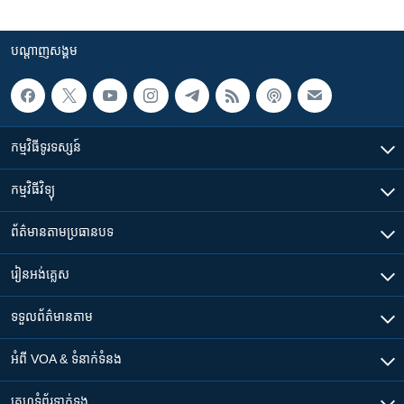
បណ្តាញ​សង្គម
កម្មវិធី​ទូរទស្សន៍
កម្មវិធី​វិទ្យុ
ព័ត៌មាន​តាមប្រធានបទ​
រៀន​​អង់គ្លេស
ទទួល​ព័ត៌មាន​តាម
អំពី​ VOA & ទំនាក់ទំនង
គេហទំព័រ​​ទាក់ទង