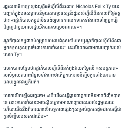
រដ្ឋលេខាធិការ​ក្រសួង​យុត្តិធម៌​ហ្វីលីពីន​លោក Nicholas Felix Ty បាន​
បញ្ជាក់​ក្នុង​បទសម្ភាសន៍​មួយ​តាម​ទូរទស្សន៍​រដ្ឋ​របស់​ហ្វីលីពីន​កាលពី​ថ្ងៃ​ចន្ទ​
ថា៖ «រដ្ឋាភិបាល​កម្ពុជា​មិន​ចង់​ឲ្យ​មាន​ការ​លក់​ទារក​ទាំងនេះ​ទៅ​ឲ្យ​អ្នក​ធ្វើ​
ជំនួញ​ជាមួយ​ពលរដ្ឋ​យើង​បាន​សម្រេច​នោះទេ»។
រដ្ឋាភិបាល​កម្ពុជា​ចង់​ឲ្យ​ម្តាយ​ពពោះ​ជំនួស​ទាំងនេះ​ឬ​រដ្ឋាភិបាល​ហ្វីលីពីន​ជា​
អ្នក​ទទួល​ខុសត្រូវ​ចំពោះ​ទារក​ទាំងនេះ។ នេះ​បើ​យោង​តាម​ការ​បញ្ជាក់​របស់​
លោក Ty។
លោក​បាន​បន្ថែម​ថា​រដ្ឋាភិបាល​ហ្វីលីពីន​កំពុង​វាយតម្លៃ​លើ «សមត្ថភាព»
របស់​ម្តាយ​ពពោះ​ជំនួស​ទាំងនេះ​ថាតើ​ពួកគេ​អាច​ចិញ្ចឹម​កូន​ទាំងនេះ​បាន​
ដោយ​ខ្លួនឯង​ឬ​ក៏​អត់។
លោក​លើកឡើង​ដូច្នេះ​ថា៖ «បើ​យើង​សន្និដ្ឋាន​ថា​ពួកគេ​មិន​អាច​ចិញ្ចឹម​បាន​
ទេ នោះ​ទារក​ទាំងនេះ​អាច​ស្ថិត​ក្រោម​អាណាព្យាបាល​របស់​រដ្ឋ​មួយ​រយៈ
ហើយ​យើង​នឹង​ពិចារណា​លើ​លទ្ធភាព​ផ្សេងៗ​សម្រាប់​ពួកគេ​ដូចជា​ការ​ធ្វើ​ជា​
កូន​ចិញ្ចឹម​របស់​គេ​ជាដើម»។