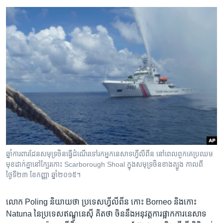
ឆ្នាំ​ការពារ​ដែន​សមុទ្រ​ចិន​ធ្វើ​ដំណើរ​ទៅ​រក​អ្នក​នេសាទ​ហ្វីលីពីន នៅ​ពេល​ពួកគេ​ប្រឈម​
មុខ​ដាក់​គ្នា​នៅ​ក្បែរ​កោះ Scarborough Shoal ក្នុង​សមុទ្រ​ចិន​ខាង​ត្បូង កាលពី​
ថ្ងៃទី២៣ ខែកញ្ញា ឆ្នាំ២០១៥។
លោក Poling និយាយ​ថា ប្រទេស​ហ្វីលីពីន ​កោះ Borneo និង​កោះ
Natuna នៃ​ប្រទេស​ឥណ្ឌូនេស៊ី គិតថា ​ចិន​នឹង​អនុវត្ត​ការផ្អាក​ការ​នេសាទ​