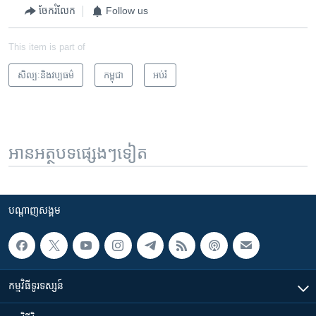
ចែករំលែក
Follow us
This item is part of
សិល្បៈនិងវប្បធម៌
កម្ពុជា
អប់រំ
អានអត្ថបទផ្សេងៗទៀត
បណ្តាញ​សង្គម
កម្មវិធី​ទូរទស្សន៍