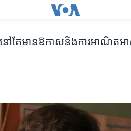
​នៅ​តែ​មាន​ឱកាស​និង​ការ​អាណិត​អាស