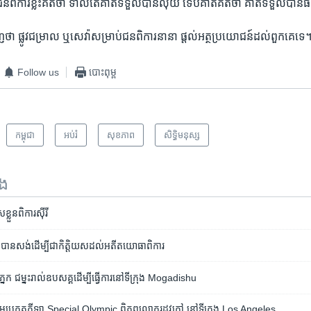
តា​ទេ​ ជន​ពិការ​ខ្លះ​គិត​ថា​ ទាល់តែ​គាត់​ទទួល​បាន​លុយ​ ទើប​គាត់​គិត​ថា​ គាត់​ទទួល
 ​ផ្លូវជម្រាល​ ឬ​សេវ៉ា​សម្រាប់​ជន​ពិការ​នានា​ ផ្តល់​អត្ថប្រយោជន៍​ដល់​ពួក​គេ​ទេ
Follow us
បោះពុម្ព
កម្ពុជា
អប់រំ
សុខភាព
សិទ្ធិ​មនុស្ស
ទង
ួន​ពិការ​​ស៊ីរី
រូវ​បាន​សង់​ដើម្បី​ជា​កិត្តិយស​ដល់​អតីត​យោធា​ពិការ
្នែក ​ជម្នះ​រាល់​ឧបសគ្គ​ដើម្បី​ធ្វើការ​នៅ​ទីក្រុង Mogadishu
រួម​ប្រកួត​កីឡា​ Special Olympic ​ពិភពលោក​រដូវ​ក្តៅ​ ​នៅ​ទីក្រុង ​Los Angeles