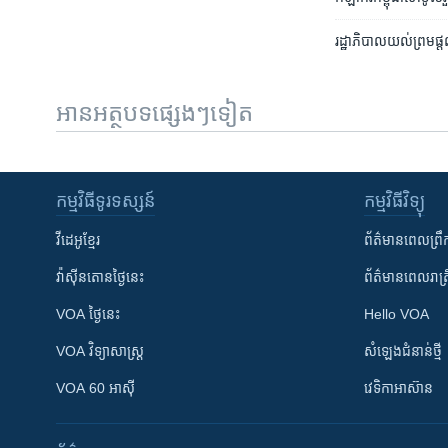
រដ្ឋាភិបាល​យល់​ព្រម​ផ្
អានអត្ថបទផ្សេងៗទៀត
កម្មវិធី​ទូរទស្សន៍
កម្មវិធី​វិទ្យុ
វីដេអូ​ខ្មែរ
ព័ត៌មាន​ពេល​ព្រឹ
វ៉ាស៊ីនតោន​ថ្ងៃ​នេះ
ព័ត៌មាន​​ពេល​រាត្រ
VOA ថ្ងៃនេះ
Hello VOA
VOA ​វិទ្យាសាស្ត្រ
សំឡេង​ជំនាន់​ថ្មី
VOA 60 អាស៊ី
វេទិកា​អាស៊ាន