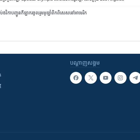
តល់​ថវិកា​បញ្ជូន​កីឡាករ​ចូលរួម​អូឡាំពិក​ពិសេស​នៅ​អាមេរិក​
បណ្តាញ​សង្គម
ក
ី