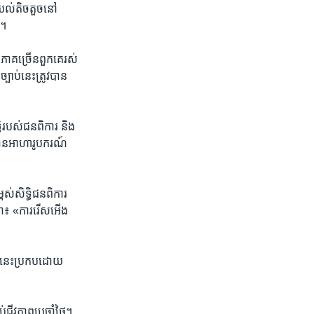
គយល់​តិចតួច​នៅ​
។​
ភាគ​ច្រើន​ពួក​គេ​រស់​
្បាប់​នេះ​ត្រូវ​បាន​
ធិ​របស់​ជន​ពិការ ​និង​
លបាន​អាហារូបករណ៍​
ស់​សិទ្ធិ​ជន​ពិការ​
​ថា៖​ «ការ​រើសអើង​
ប់​នេះ​ប្រកប​ដោយ​
​ជីវភាព​ប្រចាំ​ថ្ងៃ។​