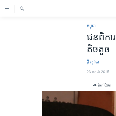
ភ្ជាប់​
ទៅ​
គេហទំព័រ​
ស្វែង​
កម្ពុជា
រក
កម្ពុជា
ទាក់ទង
អន្តរជាតិ
ជន​ពិការ
រំលង​
និង​
អាមេរិក
តិចតួច
ចូល​
ចិន
ទៅ​​
ទំព័រ​
ហេឡូវីអូអេ
អ៊ុំ សូនីតា
ព័ត៌មាន​​
កម្ពុជាច្នៃប្រតិដ្ឋ
23 កក្កដា 2015
តែ​
ម្តង
ព្រឹត្តិការណ៍ព័ត៌មាន
ចែករំលែក
រំលង​
ទូរទស្សន៍ / វីដេអូ​
និង​
ចូល​
វិទ្យុ / ផតខាសថ៍
ទៅ​
កម្មវិធីទាំងអស់
ទំព័រ​