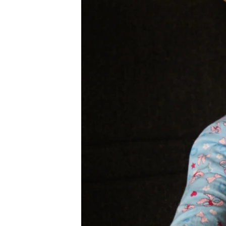
រចនា
សម្ព័ន្ធ​
រំលង​
និង​
ចូល​
ទៅ​
កាន់​
ទំព័រ​
ស្វែង​
រក