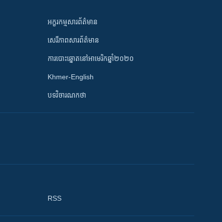
អក្ខរកម្មសារព័ត៌មាន
សេរីភាពសារព័ត៌មាន
ការបោះឆ្នោតនៅអាមេរិកឆ្នាំ២០២០
Khmer-English
បទវិចារណកថា
RSS