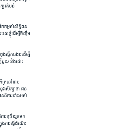
បែរ​តំបន់​
ើក​កម្ពស់​សិទ្ធិ​ជន​
​ខ្ញុំ​ដើម្បី​ចិញ្ចឹម​
​ធ្វើ​ការងារ​ដើម្បី​
្បី​ជួយ ​និង​ដោះ
រីក្រ​នៅ​តាម​
ពុង​សិក្សា​ថា ​ជន
​ពិការ​ទាំង​អស់​
ការ​ច្រើន​រួច​មក​
ង​ការ​ធ្វើ​ដំណើរ​