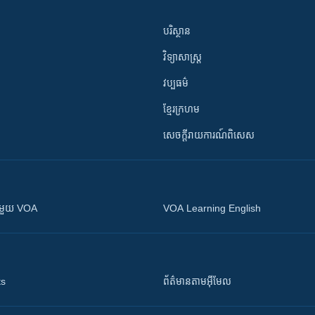
បរិស្ថាន
វិទ្យាសាស្រ្ត
វប្បធម៌
ខ្មែរក្រហម
សេចក្តីរាយការណ៍ពិសេស
ស​​ជាមួយ VOA
VOA Learning English
ts
ព័ត៌មាន​តាម​អ៊ីមែល