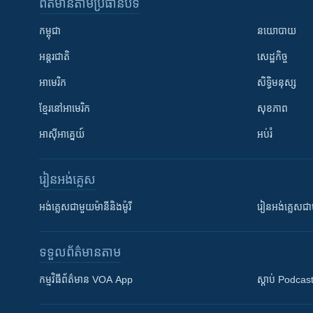
ព័ត៌មាន​តាមប្រធានបទ​
កម្ពុជា
នយោបាយ
អន្តរជាតិ
សេដ្ឋកិច្ច
អាមេរិក
សិទ្ធិមនុស្ស
ខ្មែរ​នៅអាមេរិក
សុខភាព
អាស៊ីអាគ្នេយ៍
អប់រំ
រៀន​​អង់គ្លេស
អង់គ្លេស​ជាមួយ​ម៉ានី​និង​ម៉ូរី
រៀន​​​​​​អង់គ្លេ
ទទួល​ព័ត៌មាន​តាម
កម្មវិធី​ព័ត៌មាន VOA App
ស្តាប់ Podcas