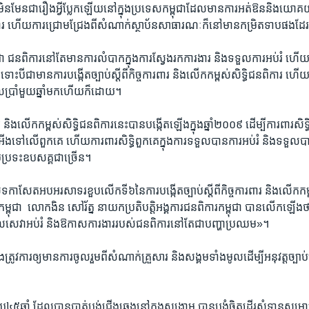
ន​មែន​ជា​រឿង​អ្វី​ប្លែក​ឡើយ​នៅ​ក្នុង​ប្រទេស​កម្ពុជា​ដែល​មាន​ការ​អត់​ឱននិង​យោ
​ ​ហើយ​ការ​ជ្រោមជ្រែង​ពី​សំណាក់​ស្ថាប័ន​សាធារណៈ​ក៏​នៅ​មាន​កម្រិត​ទាប​ផង​ដែរ
ជា ​ជន​ពិការ​នៅតែ​មាន​ការ​លំបាក​ក្នុង​ការ​ស្វែង​រក​ការងារ​ និង​ទទួល​ការ​អប់រំ​ ហើយ​
បើ​ទោះបី​ជា​មាន​ការ​បង្កើត​ច្បាប់​ស្ដីពី​កិច្ច​ការពារ​ និង​លើក​កម្ពស់​សិទ្ធិ​ជន​ពិការ ​ហើយច
្រាំ​មួយ​ឆ្នាំ​មក​ហើយ​ក៏​ដោយ។​
រពារ​ និង​លើក​កម្ពស់​សិទ្ធិ​ជន​ពិការ​នេះ​បាន​បង្កើត​ឡើង​ក្នុង​ឆ្នាំ​២០០៩​ ដើម្បី​ការពារ​សិទ្
អើង​ទៅ​លើ​ពួក​គេ​ ហើយ​ការពារ​សិទ្ធិ​ពួកគេ​ក្នុង​ការ​ទទួល​បានការ​អប់រំ ​និង​ទទួ
ួបប្រទះ​ឧបសគ្គ​ជា​ច្រើន។​
និសីទ​កាសែត​អបអរ​សាទរ​ខួប​លើក​ទី៦​នៃ​ការ​បង្កើត​ច្បាប់​ស្ដីពី​កិច្ច​ការពារ​ និង​លើក​កម្ព
ម្ពុជា​ ​ លោកងិន សៅរ័ត្ន​ នាយក​ប្រតិបត្តិ​អង្គការ​ជន​ពិការ​កម្ពុជា ​បាន​លើក​ឡើង
ួល​សេវា​អប់រំ​ និង​ឱកាស​ការងារ​របស់​ជន​ពិការ​នៅ​តែ​ជា​បញ្ហា​ប្រឈម»។​
្រូវការ​ឲ្យ​មាន​ការ​ចូលរួមពី​សំណាក់​គ្រួសារ​ និង​សង្គម​ទាំងមូល​ដើម្បី​អនុវត្ត​ច្បា
​ឆ្នាំ ​ដែល​បាន​បាត់បង់​ជើង​ឆ្វេង​នៅ​ក្នុង​សង្គ្រាម​ បាន​បង្ខំ​ចិត្តដើរ​សុំ​ទាន​សម្រាប់