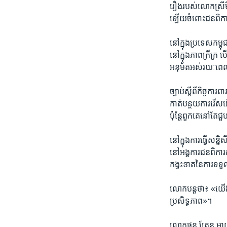
រឿង​របស់​លោកស្រី​មិ
ឡើយ​ចំពោះ​ជន​ពិការ
នៅ​ក្នុង​ប្រទេស​កម្ពុ
នៅ​ក្នុង​ភាព​ក្រីក្រ​ 
អនុម័ត​អស់រយៈ​ពេល​ប
ច្បាប់​ស្ដីពី​កិច្ច​កា
កាត់​បន្ថយ​ការ​រើស​
ប៉ុន្តែ​ពួកគេ​នៅ​តែ​ជ
​នៅ​ក្នុង​ការ​ធ្វើ​សន្
នៅ​អង្គការ​ជនពិការ​ក
កង្វះ​ខាត​នៃ​ការ​ទទ
លោក​បន្ត​ថា៖​ «យើង​ត
ប្រសិទ្ធ​ភាព»។​
លោកផុន ត្រែន ​អាយុ​៤៥