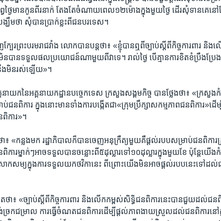
ងៃ​មាន​កូន​ពីរ​នាក់​ តែងតែ​ចំណាយ​ពេល​១២​ម៉ោង​ក្នុង​មួយ​ថ្ងៃ ដើរ​សុំទាន​គេ​នៅ​ក្
​ថា ​សុំ​បាន​ប្រាក់​ខ្លះ​ពី​ជន​បរទេស។​
ក្បែរ​ព្រះ​បរម​រាជ​វាំង លោក​បាន​បន្ត​ថា៖​ «ខ្ញុំ​បាន​ឮ​ពី​ច្បាប់​ស្ដីពី​កិច្ច​ការពារ​ និង​ល
ខ្ញុំ​មិន​បាន​ទទួល​ផល​ប្រយោជន៍​ណា​មួយ​ពី​វា​ទេ។​ រាល់​ថ្ងៃ​ បើ​គ្មាន​ការ​ខិតខំ​ប្រឹងប្រែង​របស់
​នឹង​មិន​រស់​ឡើយ»។​
ាយក​នៃ​អគ្គនាយក​ដ្ឋាន​បច្ចេក​ទេស​ ក្រសួង​សង្គម​កិច្ច​ បាន​ថ្លែង​ថា៖​ «ក្រសួង​កំពុង
ប់​ជន​ពិការ​ ក្នុង​នោះ​មាន​ទាំង​ការ​បង្កើត​ជា​«ក្រុម​ប្រឹក្សា​សកម្ម​ភាព​ជនពិការ»​ដើម
ន​ពិការ»។​
​ «កន្លង​មក​ រដ្ឋាភិបាល​ក៏​បាន​ចេញ​អនុក្រឹត្យមួយ​គឺ​ផ្ដល់​របប​សម្រាប់​ជន​ពិការ​ក្
ម្នាក់ៗ​អាច​ទទួល​បាន​ចន្លោះ​ពី​៥​ដុល្លារ​ទៅ១០​ដុល្លារ​ក្នុង​មួយ​ខែ​ ប៉ុន្តែ​យើង​កំ
សម្យ​ក្នុង​ការ​ទទួលយក​ថវិកា​នេះ​ ពីព្រោះ​យើង​មិន​អាច​ផ្ដល់​របប​នេះ​ទៅ​ដល់​ជន
៖​ «ច្បាប់​ស្ដីពី​កិច្ច​ការពារ​ និង​លើក​កម្ពស់​សិទ្ធិ​ជន​ពិការ​នេះ​បាន​ជួយ​ដល់​ជន​ពិ
្រក​ជម្រាល ការ​ធ្វើ​ចំណត​ជន​ពិការ​ដើម្បី​ផ្ដល់​ភាព​ងាយ​ស្រួល​ដល់​ជន​ពិការ​នៅ​ក្នុ