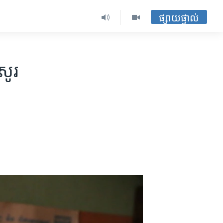
ផ្សាយផ្ទាល់
ូរ​