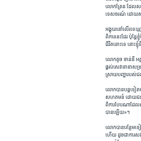
លោកត្រែន ដែល​សព្វ​ថ្
ទេសចរណ៍​ ដោយ​សង្ឃឹម
អង្គុយ​នៅ​លើ​រទេះ​រុញ​
ពិការ​នេះ​ដែរ​ ប៉ុន្តែ​
ជីវិត​នោះទេ នោះខ្ញុំ
លោកតូច ចាន់នី​ អគ្គន
ផ្តល់​សេវា​នានា​សម្រា
ស្រាយ​បញ្ហា​របស់​ជ
លោក​បាន​បន្ត​ទៀត​ថា៖
សហគមន៍​ ដោយជន​ពិការ​
ពិការ​បែបណា​ដែល​សាក
បាន​ឡើយ»។​
លោក​បាន​បន្ថែម​ទៀត​ថា
ហើយ​ ដូចជា​ការ​សង់​ច