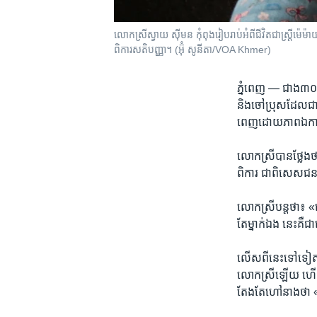
លោកស្រី​ស្វាយ​ ស៊ីមន​ កុំពុង​រៀបរាប់​អំពី​ជីវិត​ជា​ស្ត្រី​ម
ពិការ​សតិបញ្ញា។​ (អ៊ុំ សូនីតា/VOA Khmer)
ភ្នំពេញ —
ជាង​៣០​ឆ្
និង​ចៅប្រុស​ដែល​ជា​
ពេញ​ដោយ​ភាព​ឯកា
លោកស្រី​បាន​ថ្លែង​
ពិការ​ ជាពិសេស​ជន​
លោកស្រី​បន្តថា៖​ «នៅ​
តែ​ម្នាក់​ឯង​ នេះ​គឺ​ជា​
លើស​ពី​នេះ​ទៅ​ទៀត​ 
លោកស្រី​ឡើយ​ ហើយ​ក
តែងតែហៅ​នាង​ថា​ «​ម