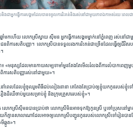
៉េម៉ាយ​និង​ជា​អ្នក​ធ្វើការ​សង្គម​ដែល​បាន​ទទួល​ការ​រិះគន់​និង​រស់នៅ​ជាមូយ​ភាព​ឯកា​អស់​រយៈពេល​ជា
នាំ​មក​ហើយ​ លោកស្រី​ស្វាយ​ ស៊ីមន​ អ្នក​ធ្វើការ​សង្គម​ម្នាក់​នៅ​ភ្នំពេញ​ រស់​នៅ​ជាមួ
ជន​ពិការ​សតិបញ្ញា។​ ​ លោកស្រី​បាន​ទទួល​រង​ការ​រិះគន់​ជា​ច្រើនដែល​ធ្វើ​ឲ្យជីវិត
។​
ថា៖​ «មនុស្ស​ដែល​មាន​កាយ​សម្បទា​មាំមួន​តែងតែ​មើល​រំលង​ពី​ការ​លំបាក​ពេញ​មួយ​
ពិការ​សតិ​បញ្ញា​រស់​នៅ​ជាមួយ»។​
ពេល​ដែល​ខ្ញុំ​ចូលរួម​ពិធី​ជប់លៀង​នានា​ គេ​តែង​តែ​ប្រាប់​ឲ្យ​ខ្ញុំ​យក​កូន​របស់​ខ្ញុំទៅ​
រឿង​ដ៏​ឈឺ​ចាប់​មួយ​សម្រាប់​ខ្ញុំ​ និង​ក្រុម​គ្រួសារ​របស់​ខ្ញុំ»។​
លោកស្រី​ស៊ីមន​បានប្រាប់​ថា ​លោកស្រី​មិន​អាច​ទុក​ឱ្យ​កូនស្រី ​ឬ​ចៅប្រុស​នៅ​ម្នា
៏​គ្មាន​សាលា​ណា​ដែល​អាច​ឲ្យលោកស្រី​បញ្ជូន​កូន​របស់​លោកស្រី​ទៅ​រៀន​បាន​ដែ
ីឆ្កួត»។​