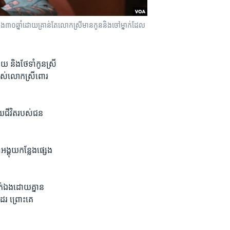
ង​៣០​ឆ្នាំ​​ដោយ​គ្រាន់​តែ​លោកស្រី​មាន​កូន​និង​ចៅ​ម្នាក់ដែល​
យ​ និង​ថែទាំ​កូនស្រី​
​របស់​លោកស្រី​ពោរ
ជីវិត​របស់​ជន​
អង្គុយ​កន្លែង​ផ្សេង​
ក់​ឯង​ដោយ​គ្នាន​
រ ព្រោះ​គេ​