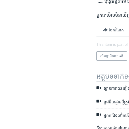
...... ​ប៉ុន្តែ​ធម្ម
ពួកគេមើល​មិន​ឃើញ​ថា
ចែករំលែក
This item is part of
សិល្បៈនិងវប្បធម៌
អត្ថបទ​ទាក់
ស្ថានភាព​ជន​ភៀស​ខ្ល
បូជនីយដ្ឋាន​ថ្មី​ត្
អ្នក​កាសែត​ពិការ​ភ
កីឡាករ​កម្ពុជា​ទៅចូល​