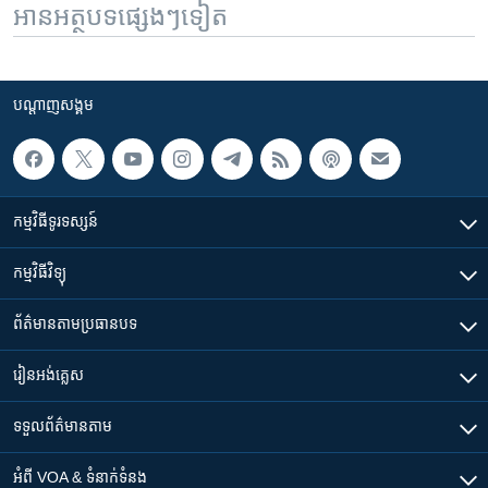
អានអត្ថបទផ្សេងៗទៀត
បណ្តាញ​សង្គម
កម្មវិធី​ទូរទស្សន៍
កម្មវិធី​វិទ្យុ
ព័ត៌មាន​តាមប្រធានបទ​
រៀន​​អង់គ្លេស
ទទួល​ព័ត៌មាន​តាម
អំពី​ VOA & ទំនាក់ទំនង