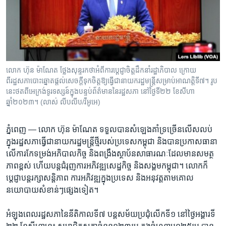
រចនា
សម្ព័ន្ធ​
Khmer English
រំលង​
និង​
បណ្តាញ​សង្គម
ចូល​
ទៅ​
លោក ហ៊ុន ម៉ាណែត ថ្លែងសុន្ទរកថាអំពីការប្តេជ្ញាចិត្តដឹកនាំរដ្ឋាភិបាល ក្រោយ
កាន់​
ពីរដ្ឋសភាបោះឆ្នោតផ្តល់សេចក្តីទុកចិត្តឱ្យធ្វើជានាយករដ្ឋមន្ត្រីសម្រាប់អាណត្តិទី៧។ រូប
ទំព័រ​
នេះថតពីអេក្រង់ទូរទស្សន៍ក្នុងបន្ទប់ព័ត៌មាននៃរដ្ឋសភា នៅថ្ងៃទី២២ ខែសីហា
ភាសា
ស្វែង​
ឆ្នាំ២០២៣។ (លាស់ លីបលីប/វីអូអេ)
រក
ភ្នំពេញ —
លោក​ ហ៊ុន ម៉ាណែត​ ទទួលបានសំឡេង​គាំទ្រ​ច្រើន​លើស​លប់​
ក្នុង​រដ្ឋ​សភាធ្វើ​ជា​នាយក​រដ្ឋមន្ត្រី​ថ្មី​របស់​ប្រទេស​កម្ពុជា​ និង​បាន​ប្រកាស​ធានា​
លើ​ការ​កែ​ទម្រង់​អភិបាល​កិច្ច​ និងពង្រឹង​ស្ថាប័ន​សាធារណៈ​ដែល​មាន​សមត្ថ​
ភាព​ខ្ពស់​ ហើយ​បន្ត​ជំរុញ​ការ​អភិវឌ្ឍ​សេដ្ឋ​កិច្ច ​និង​សង្គម​កម្ពុជា។ ​លោក​ក៏​
ប្តេជ្ញា​បន្ត​រក្សា​សន្តិភាព ​ការ​អភិវឌ្ឍ​ក្នុង​ប្រទេស ​និង​អនុវត្ត​តាម​គោល​
នយោបាយ​សំខាន់ៗ​ផ្សេង​ទៀត។
អំឡុង​ពេល​រដ្ឋ​សភា​នៃ​នីតិ​កាល​ទី​៧ ​បន្ត​សម័យ​ប្រជុំលើក​ទី១​ នៅ​ថ្ងៃ​អង្គារ​ទី​