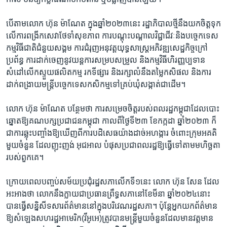
​បើ​តាម​លោក ​ហ៊ុន ម៉ាណែត ក្នុង​ឆ្នាំ​២០២៣​នេះ​ ​រដ្ឋា​ភិបាល​ថ្មី​នឹង​យក​ចិត្ត​ទុក​
លើ​ការ​ពង្រីក​សេវា​ថែ​ទាំ​សុខ​ភាព ​ការ​បណ្តុះ​បណ្តាល​វិជ្ជាជីវៈ​និង​បច្ចេក​ទេស
កម្មវិធី​ជាតិ​ជំនួយ​សង្គម ​ការ​ជំរុញ​អនុវត្ត​យុទ្ធសាស្ត្រ​អភិវឌ្ឍ​សេដ្ឋ​កិច្ច​ក្រៅ​
ប្រព័ន្ធ ការ​ដាក់​ចេញ​នូវ​យន្ត​ការ​សម្រប​សម្រួល ​និង​កម្មវិធី​ហិរញ្ញ​ប្បទាន​
សំដៅ​លើក​ស្ទួយ​ផលិត​កម្ម ​រក​ទីផ្សារ​ ​និង​រក្សា​លំនឹង​តម្លៃ​កសិ​ផល និង​ការ
ដាក់​ពង្រាយ​មន្ត្រី​បច្ចេក​ទេស​កសិកម្ម​ទៅ​គ្រប់​ឃុំ​សង្កាត់​ជាដើម។ ​
​លោក ​ហ៊ុន ម៉ាណែត បន្ថែម​ថា ​ការ​សម្រេច​ចិត្ត​របស់​ពល​រដ្ឋ​កម្ពុជា​ដែលបោះ​
ឆ្នោត​ឱ្យ​គណ​បក្ស​ប្រជាជន​កម្ពុជា ​កាល​ពីថ្ងៃ​ទី​២៣ ​ខែ​កក្កដា ​ឆ្នាំ​២០២៣ ​ក៏​
ជាការ​ឆ្លុះ​បញ្ចាំង​ឱ្យ​ឃើញ​ពីការ​បដិសេធ​យ៉ាង​ដាច់​អហង្ការ​ ចំពោះ​ក្រុម​អគតិ​
មួយ​ចំនួន ​ដែល​ញុះ​ញង់ ​អុជ​អាល ​បំផុស​ប្រជា​ពល​រដ្ឋឱ្យ​ធ្វើ​ទៅ​តាមមហិច្ឆតា​
របស់​ពួក​គេ។​
ក្រោយ​ពេល​បញ្ចប់​សម័យ​ប្រជុំរដ្ឋសភា​លើក​ទី១​នេះ ​លោក ​ហ៊ុន សែន ​ដែល​
អះអាង​ថា ​លោក​នឹង​ក្លាយ​ជាប្រធាន​ព្រឹទ្ធ​សភា​នៅ​ខែ​មីនា​ ឆ្នាំ​២០២៤​នោះ​
បាន​ធ្វើ​សន្និសីទ​សារ​ព័ត៌មាន​នៅ​ក្នុងបរិវេណ​រដ្ឋ​សភា។ ​ប៉ុន្តែ​អ្នក​យក​ព័ត៌មាន​
ឱ្យសំឡេង​សហ​រដ្ឋ​អាមេរិក​(វីអូអេ​)​ត្រូវ​បាន​មន្ត្រី​មួយ​ចំនួន​ដែល​មាន​វត្ត​មាន​