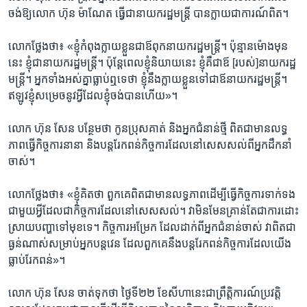
ចង់ឱ្យលោក ​ហ៊ុន ម៉ាណែត ​ធ្វើ​ជា​នាយក​រដ្ឋ​មន្ត្រី​ បាន​ក្លាយ​ជា​ការណ៍​ពិត។ ​
​លោក​ថ្លែង​ថា៖ ​«ខ្ញុំ​កំពុង​ក្លាយ​ខ្លួន​ជា​ឪពុក​នាយក​រដ្ឋ​មន្ត្រី។ ​ប៉ុន្មាន​ម៉ោង​មុន​
នេះ ​ខ្ញុំជា​នាយក​រដ្ឋ​មន្ត្រី។​ ប៉ុន្តែ​ពេល​ខ្ញុំ​និយាយ​នេះ ​ខ្ញុំ​គឺ​ជា​ឪ ​[របស់]​នាយក​រដ្ឋ
មន្ត្រី។ ​អ្នកទាំង​អស់​គ្នា​ធ្លាប់​ឮ​ទេ​ថា​ ខ្ញុំ​នឹង​ក្លាយ​ខ្លួន​ទៅ​ជា​ឪ​នាយក​រដ្ឋមន្ត្រី។​
ឥឡូវ​ខ្ញុំ​សម្រេច​នូវ​អ្វីដែល​ខ្ញុំ​ចង់​បាន​ហើយ»។
លោក ​ហ៊ុន សែន​ ​បន្ថែម​ថា កូន​ប្រុស​គាត់​ និង​អ្នក​ជំនាន់ថ្មី ​ពិតជា​មា​ន​លទ្ធ​
ភាព​ធ្វើ​កិច្ចការ​នានា​ និង​បន្តរែក​ពន់​កិច្ចការ​ដែល​នៅ​សេស​សល់​ពី​អ្នក​ដឹកនាំ
ចាស់។
លោក​ថ្លែង​ថា៖ «ខ្ញុំ​គិត​ថា​ ពួក​គេ​ពិត​ជា​មាន​លទ្ធ​ភាព​ដើម្បីធ្វើ​កិច្ច​ការ​ទាក់ទង​
ជាមួយ​អ្វី​ដែល​ជា​កិច្ចការ​ដែល​នៅសេស​សល់។​ វា​មិន​មែន​គ្រាន់​តែ​ជា​ការ​ដោះ​
ស្រាយ​បញ្ហា​ទៅ​មុខទេ។ ​កិច្ច​ការអម្រែក ​ដែលដាក់​ពី​អ្នក​ជំនាន់​ចាស់ ​វា​ពិត​ជា
ធ្ងន់​ណាស់​សម្រាប់​អ្នក​បន្ត​វេន​ ដែល​ពួក​គេ​នឹង​បន្ត​រែក​ពន់​កិច្ច​ការ​ដែល​យើង​
ធ្លាប់​រែក​ពន់»។​
លោក ​ហ៊ុន សែន ​ចាត់​ទុក​ថា​ ថ្ងៃ​ទី​២២ ​ខែ​សីហានេះ​ជា​ព្រឹត្តិ​ការណ៍​ប្រវត្តិ​