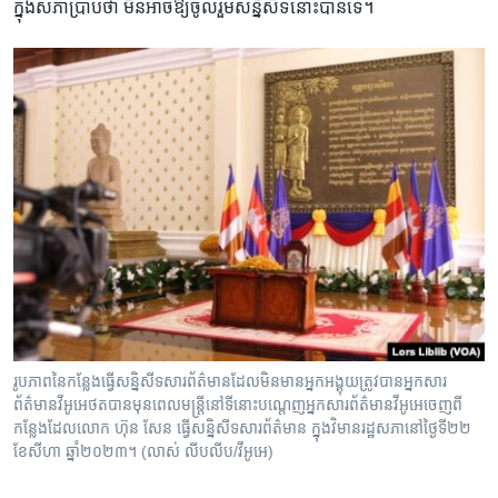
ក្នុង​សភា​ប្រាប់​ថា ​មិន​អាច​ឱ្យ​ចូល​រួម​សន្និសីទ​នោះ​បាន​ទេ។​
រូបភាពនៃកន្លែងធ្វើសន្និសីទសារព័ត៌មានដែលមិនមានអ្នកអង្គុយត្រូវបាន​អ្នកសារ
ព័ត៌មាន​វីអូអេថតបានមុនពេលមន្ត្រីនៅទីនោះបណ្តេញអ្នកសារព័ត៌មាន​វីអូអេ​ចេញពី
កន្លែងដែលលោក ហ៊ុន សែន ធ្វើសន្និសីទសារព័ត៌មាន ក្នុងវិមានរដ្ឋសភា​នៅថ្ងៃទី២២
ខែសីហា ឆ្នាំ២០២៣។ (លាស់ លីបលីប/វីអូអេ)