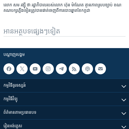
លោក សម រង្ស៊ី ថា រដ្ឋាភិបាល​របស់​លោក ហ៊ុន ម៉ាណែត គ្មាន​ភាពស្របច្បាប់ ខណៈ​
គណបក្ស​ភ្លើងទៀន​ត្រូវបាន​ផាត់​ចេញពី​ការបោះឆ្នោត​ខែកក្កដា
អានអត្ថបទផ្សេងៗទៀត
បណ្តាញ​សង្គម
កម្មវិធី​ទូរទស្សន៍
កម្មវិធី​វិទ្យុ
ព័ត៌មាន​តាមប្រធានបទ​
រៀន​​អង់គ្លេស