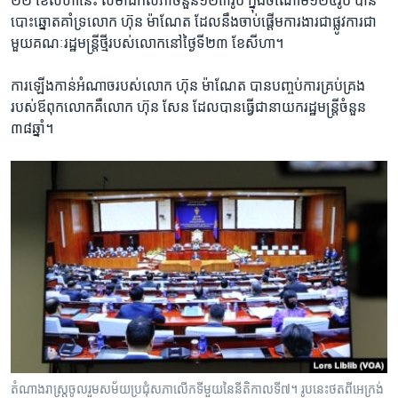
២២​ ខែ​សីហានេះ​ សមាជិក​សភា​ចំនួន​១២៣​រូប ​ក្នុង​ចំណោម​១២៥​រូប​ ​បាន​
បោះឆ្នោត​គាំទ្រ​លោក ​ហ៊ុន ម៉ាណែត​ ដែល​នឹង​ចាប់​ផ្តើម​ការងារ​ជា​ផ្លូវ​ការ​ជា​
មួយ​គណៈ​រដ្ឋមន្ត្រី​ថ្មី​របស់​លោក​នៅ​ថ្ងៃ​ទី​២៣ ​ខែ​សីហា​។​
​ការ​ឡើង​កាន់​អំណាច​របស់​លោក​ ​ហ៊ុន ម៉ាណែត​ បាន​បញ្ចប់​ការ​គ្រប់គ្រង​
របស់​ឪពុក​លោក​គឺ​លោក ​ហ៊ុន សែន ​ដែល​បាន​ធ្វើជា​នាយក​រដ្ឋ​មន្ត្រី​ចំនួន​
៣៨ឆ្នាំ។​
តំណាងរាស្ត្រ​ចូលរួម​សម័យ​ប្រជុំសភា​លើក​ទីមួយ​នៃ​នីតិកាល​ទី៧។ រូបនេះថតពីអេក្រង់