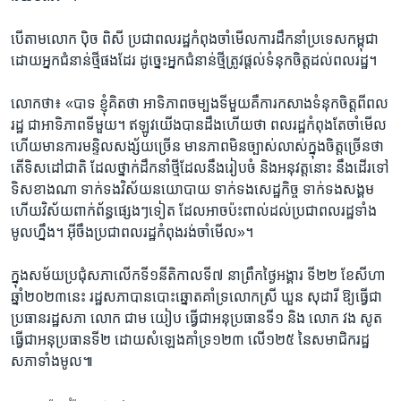
​បើ​តាម​លោក​ ប៉ិច ពិសី ​ប្រជា​ពលរដ្ឋកំពុង​ចាំ​មើល​ការ​ដឹក​នាំ​ប្រទេស​កម្ពុជា
ដោយ​អ្នក​ជំនាន់​ថ្មី​ផង​ដែរ​ ដូច្នេះ​អ្នក​ជំនាន់​ថ្មី​ត្រូវ​ផ្តល់​ទំនុក​ចិត្ត​ដល់​ពលរដ្ឋ។
​លោក​ថា៖​ ​«បាទ ​ខ្ញុំ​គិត​ថា​ អាទិភាព​ចម្បង​ទីមួយគឺ​ការ​កសាង​ទំនុក​ចិត្ត​ពី​ពល​
រដ្ឋ ​ជា​អាទិភាព​ទី​មួយ។​ ឥឡូវ​យើង​បាន​ដឹង​ហើយ​ថា​ ពលរដ្ឋ​កំពុង​តែ​ចាំមើល ​
ហើយមាន​ការ​មន្ទិល​សង្ស័យ​ច្រើន ​មាន​ភាព​មិន​ច្បាស់​លាស់​ក្នុង​ចិត្ត​ច្រើន​ថា ​
តើ​ទិស​ដៅ​ជាតិ​ ដែល​ថ្នាក់​ដឹកនាំ​ថ្មី​ដែល​នឹង​រៀបចំ ​និង​អនុវត្ត​នោះ ​នឹង​ដើរ​ទៅ​
ទិស​ខាង​ណា ​ទាក់​ទង​វិស័យ​នយោ​បាយ ​ទាក់​ទង​សេដ្ឋ​កិច្ច ​ទាក់ទង​សង្គម​
ហើយ​វិស័យ​ពាក់ព័ន្ធ​ផ្សេងៗ​ទៀត ​ដែល​អាច​ប៉ះពាល់​ដល់​ប្រជា​ពលរដ្ឋ​ទាំង​
មូល​ហ្នឹង។ ​អ៊ីចឹងប្រជា​ពលរដ្ឋ​កំពុង​រង់​ចាំ​មើល»។ ​
​ ​
​ក្នុង​សម័យ​ប្រជុំ​សភា​លើក​ទី​១​នីតិ​កាល​ទី៧ ​នា​ព្រឹក​ថ្ងៃ​អង្គារ ​ទី​២២ ​ខែ​សីហា ​
ឆ្នាំ​២០២៣​នេះ ​រដ្ឋ​សភាបាន​បោះ​ឆ្នោតគាំទ្រលោក​ស្រី​ ឃួន ​សុដារី​ ឱ្យ​ធ្វើ​ជា​
ប្រធាន​រដ្ឋ​សភា ​លោក​ ជាម យៀប ​ធ្វើ​ជា​អនុ​ប្រធាន​ទី​១​ និង​ លោក វង សូត ​
ធ្វើ​ជា​អនុ​ប្រធាន​ទី២ ​ដោយ​សំឡេង​គាំទ្រ​១២៣​ លើ​១២៥ ​នៃ​សមាជិក​រដ្ឋ​
សភា​ទាំង​មូល៕