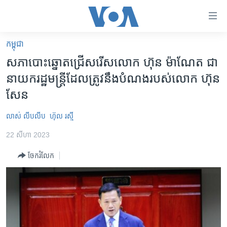
ភ្ជាប់​
ទៅ​
គេហទំព័រ​
កម្ពុជា
កម្ពុជា
ទាក់ទង
សភា​បោះឆ្នោត​ជ្រើសរើស​លោក ហ៊ុន ម៉ាណែត ជា​
រំលង​
អន្តរជាតិ
នាយក​រដ្ឋមន្ត្រី​ដែល​ត្រូវ​នឹង​បំណង​របស់​លោក ហ៊ុន
និង​
អាមេរិក
សែន
ចូល​
ទៅ​​
ចិន
លាស់ លីបលីប
ហ៊ុល រស្មី
ទំព័រ​
ហេឡូវីអូអេ
ព័ត៌មាន​​
22 សីហា 2023
តែ​
កម្ពុជាច្នៃប្រតិដ្ឋ
ម្តង
ចែករំលែក
ព្រឹត្តិការណ៍ព័ត៌មាន
រំលង​
និង​
ទូរទស្សន៍ / វីដេអូ​
ចូល​
វិទ្យុ / ផតខាសថ៍
ទៅ​
ទំព័រ​
កម្មវិធីទាំងអស់