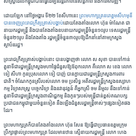
សាស្ត្រ​ដែល​កម្ពុជា​បាន​ធ្វើ​ដើម្បី​និរន្តរ​ភាព​នៃ​សន្តិភាព​ និង​កា​រអភិវឌ្ឍ។​
ដោយ​ឡែក​ ​នៅ​ថ្ងៃ​អង្គារ​ ទី២២ ​ខែ​សីហា​នេះ​
ព្រះ​មហា​ក្សត្រ​នរោត្តម​សីហមុនី
បាន​ចេញ​ព្រះ​រាជ​ក្រឹត្យត្រាស់​បង្គាប់
ដោយ​តែង​តាំង​លោក​ ហ៊ុន ម៉ាណែត ​ជា​
នាយក​រដ្ឋ​មន្ត្រី​ ​និង​បានតែង​តាំង​ឧប​នាយក​រដ្ឋមន្ត្រី​ចំនួន​១០​រូប ​ទេស​រដ្ឋមន្ត្រី​
ចំនួន​២១​រូប ​និង​តែង​តាំង​ ​រដ្ឋ​មន្ត្រី​ចំនួន​៣០​រូបឱ្យ​ដឹក​នាំ​នៅតាម​ក្រសួង​
ស្ថាប័ន​រដ្ឋ។​
​ព្រះ​រាជ​ក្រឹត្យ​ត្រាស់​បង្គាប់​នោះ​ បាន​បង្ហាញ​ថា ​លោក​ ស សុខា ​បាន​ទៅ​កាន់​
តួនាទី​ជា​រដ្ឋមន្ត្រី​ក្រសួង​មហាផ្ទៃ​ជំនួស​ឱ្យ​ឪពុក​លោក ​គឺ​លោក ​ស ខេង ​លោក​
ទៀ សីហា​ កូន​ប្រុស​លោក​ ទៀ បាញ់​ បាន​ក្លាយ​ជា​រដ្ឋមន្ត្រី​ក្រសួង​ការពារ​
ជាតិ។ ​ចំណែកកូន​ស្រី​របស់​លោក ​ចម ប្រសិទ្ធ ​អតីត​រដ្ឋ​មន្ត្រី​ក្រសួង​ឧស្សាហ​
កម្ម ​វិទ្យា​សាស្រ្ត​ បច្ចេក​វិទ្យា ​និង​នវានុវត្តន៍ ​គឺ​អ្នក​ស្រី ​ចម និម្មល​ ​នឹង​ទៅ​កាន់​
តួនាទី​ជារដ្ឋ​មន្ត្រី​ក្រសួង​ពាណិជ្ជ​កម្ម និង​កូនៗ​របស់​មន្រ្តី​ជាន់​ខ្ពស់​គណ​បក្ស​
ប្រជាជន​កម្ពុជា​មួយចំនួន​ទៀត ​នឹង​ឡើង​ជំនួស​រដ្ឋមន្រ្តី​ចាស់ៗផ្សេង​ទៀត​ផង​
ដែរ។​
ព្រះ​មហា​ក្សត្រ​ក៏​បាន​តែង​តាំង​លោក ​ហ៊ុន សែន ​ឱ្យ​ធ្វើ​ជា​ប្រធានឧត្តម​ក្រុម​
ប្រឹក្សា​ផ្ទាល់​ព្រះ​មហា​ក្សត្រ ​ដែល​មាន​ឋានៈ​ស្មើ​នាយក​រដ្ឋមន្ត្រី លោក ​ហេង