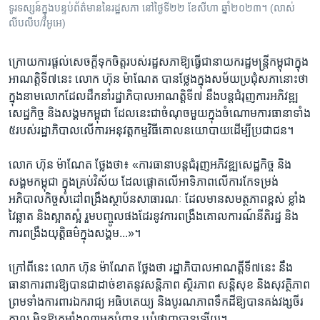
ទូរទស្សន៍ក្នុងបន្ទប់ព័ត៌មាននៃរដ្ឋសភា នៅថ្ងៃទី២២ ខែសីហា ឆ្នាំ២០២៣។ (លាស់
លីបលីប/វីអូអេ)
​ក្រោយ​ការ​ផ្តល់​សេចក្តី​ទុក​ចិត្ត​របស់​រដ្ឋសភា​ឱ្យធ្វើ​ជា​នាយក​រដ្ឋ​មន្ត្រី​កម្ពុជា​ក្នុង​
អាណត្តិ​ទី៧​នេះ​ លោក ​ហ៊ុន​ ម៉ាណែត​ ​បាន​ថ្លែង​ក្នុង​សម័យ​ប្រជុំ​សភា​នោះថា​ ​
ក្នុង​នាម​លោក​ដែល​ដឹកនាំ​រដ្ឋា​ភិបាល​អា​ណត្តិ​ទី៧ នឹង​បន្ត​ជំរុញ​ការ​អភិវឌ្ឍ​
សេដ្ឋ​កិច្ច ​និង​សង្គម​កម្ពុជា​ ​ដែល​នេះជា​ចំណុច​មួយ​ក្នុង​ចំណោម​ការ​ធានា​ទាំង​
៥​របស់​រដ្ឋាភិបាល​លើ​ការអនុវត្តកម្ម​វិធី​គោល​នយោបាយ​ដើម្បី​ប្រជាជន។​
លោក ​ហ៊ុន ម៉ាណែត ​ថ្លែង​ថា៖ ​«ការ​ធានា​បន្ត​ជំរុញ​អភិវឌ្ឍ​សេដ្ឋ​កិច្ច ​និង​
សង្គម​កម្ពុជា ​ក្នុង​គ្រប់​វិស័យ​ ដែល​ផ្តោត​លើ​អាទិភាព​លើ​ការ​កែ​ទម្រង់​
អភិបាល​កិច្ច​សំដៅ​ពង្រឹង​ស្ថាប័ន​សាធារណៈ ​ដែល​មាន​សមត្ថភាព​ខ្ពស់ ​ខ្លាំង​ ​
វៃឆ្លាត ​និង​ស្អាតស្អំ រួម​បញ្ចូល​ផង​ដែរ​នូវ​កា​រពង្រឹង​គោល​ការណ៍​នីតិ​រដ្ឋ​ ​និង​
ការ​ពង្រឹង​យុត្តិធម៌​ក្នុងសង្គម...»។​
ក្រៅពី​នេះ ​លោក​ ហ៊ុន ម៉ាណែត ​ថ្លែង​ថា ​រដ្ឋាភិ​បាល​អាណត្តី​ទី៧​នេះ​ នឹង
ធានា​ការពារ​ឱ្យ​បាន​ជា​ដាច់​ខាត​នូវ​សន្តិភាព ​ស្ថិរ​ភាព​ សន្តិសុខ​ និង​សុវត្ថិភាព​
​ព្រម​ទាំង​ការពារ​ឯក​រាជ្យ​ អធិប​តេយ្យ​ និង​បូរណ​ភាពទឹកដី​ឱ្យ​បាន​គង់​វង្ស​ចីរ​
កាល ​មិន​ឱ្យ​កម្លាំង​ណា​មក​បំពាន ​ឬ​បំផ្លាញ​បាន​ឡើយ។​