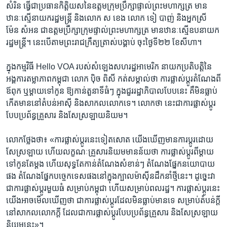
សំរិន ​ធ្វើ​ជា​ប្រធាន​កិត្តិយស​នៃ​ឧត្តម​ក្រុមប្រឹក្សា​ផ្ទាល់​ព្រះ​មហា​ក្សត្រ ​មាន​
ឋានៈ​ស្មើ​នាយក​រដ្ឋមន្ត្រី ​និងលោក ​ស ខេង​ លោក ​ទៀ បាញ់ ​និង​អ្នកស្រី ​
ម៉ែន សំអន ​ជា​ឧត្តម​ប្រឹក្សា​ក្រុម​ផ្ទាល់​ព្រះ​មហា​ក្សត្រ ​មាន​ឋានៈស្មើ​ឧប​នាយក​
រដ្ឋ​មន្ត្រី។ ​នេះ​បើ​តាម​ព្រះ​រាជ​ក្រឹត្យ​ត្រាស់​បង្គាប់ ​ចុះថ្ងៃ​ទី២២ ​ខែ​សីហា។​
ក្នុង​កម្មវិធី ​Hello VOA ​របស់​សំឡេង​សហ​រដ្ឋ​អាមេរិក​ ​នាយក​ប្រតិបត្តិ​នៃ​
អង្គការ​តម្លាភាព​កម្ពុជា​ លោក​ ប៉ិច ពិសី កត់​សម្គាល់​ថា​ ការ​ផ្លាស់​ប្តូរតំណែង​ពី​
ឪពុក​ ឬម្តាយ​ទៅ​កូន ​ឱ្យ​កាន់​តួនាទី​ធំៗ​ ក្នុងជួរ​រដ្ឋាភិបាល​បែប​នេះ ​គឺមិន​ធ្លាប់​
កើត​មាននៅតំបន់​អាស៊ី​ និង​សាកល​លោក​ទេ។ ​លោក​ថា ​នេះ​ជាការ​ផ្លាស់​ប្តូរ​
បែប​ប្រព័ន្ធ​គ្រួសារ​ និង​សែស្រឡាយ​និយម។ ​
​លោក​ថ្លែង​ថា៖ ​«ការ​ផ្លាស់​ប្តូរ​នេះ​ទៀត​សោត ​យើង​ឃើញ​មាន​ការ​ប្តូរ​ដោយ​
សែ​ស្រឡាយ ​ហើយ​លក្ខណៈ​គ្រួសារនិយម​មាន​ន័យ​ថា ​ការ​ផ្លាស់​ប្តូរ​ពី​ម្តាយ​
ទៅ​កូន​តែ​ម្តង ​ហើយ​សុទ្ធតែកាន់​តំណែង​សំខាន់ៗ​ តំណែង​ផ្នែក​នយោបាយ​
ផង​ តំណែង​ផ្នែក​បច្ចេកទេស​ផង​នៅក្នុង​ក្បាល​ម៉ាស៊ីន​ដឹក​នាំ​ថ្មី​នេះ។ ​ដូច្នេះ​វា​
ជា​ការ​ផ្លាស់ប្តូរ​មួយ​ធំ​ សម្រាប់​កម្ពុជា ​ហើយ​សម្រាប់​ពលរដ្ឋ។ ​ការ​ផ្លាស់​ប្តូរ​នេះ
​យើងអាច​មើល​ឃើញ​ថា ​ជា​ការ​ផ្លាស់ប្តូរ​ដែល​មិនធ្លាប់​មាន​ទេ ​សម្រាប់​តំបន់​ក្តី​
នៅ​សាកល​លោក​ក្តី ​ដែល​ជា​ការ​ផ្លាស់​ប្តូរ​បែប​ប្រព័ន្ធ​គ្រួសារ​ និង​សែស្រឡាយ​
និយម​នេះ»។