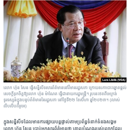
លោក ហ៊ុន សែន ធ្វើ​សន្និសីទ​សារព័ត៌មាន​នៅ​វិមាន​រដ្ឋសភា ក្រោយ​សភា​បោះឆ្នោត​ផ្តល់​
សេចក្តី​ទុកចិត្ត​ឱ្យ​លោក ហ៊ុន ម៉ាណែត ធ្វើជា​នាយក​រដ្ឋមន្ត្រី​។ រូបនេះថតពីអេក្រង់
ទូរទស្សន៍ក្នុងបន្ទប់ព័ត៌មាននៃរដ្ឋសភា នៅថ្ងៃទី២២ ខែសីហា ឆ្នាំ២០២៣។ (លាស់
លីបលីប/វីអូអេ)
ក្នុង​សន្និសីទ​ដែល​មាន​ការ​ផ្សាយ​បន្ត​ផ្ទាល់​តាម​ប្រព័ន្ធ​ទំនាក់​ទំនង​សង្គម​ ​
លោក ​ហ៊ុន សែន​ ប្រាប់​អ្នក​សារ​ព័ត៌មាន​ថា ​គោល​បំណង​របស់​លោក​ដែល​