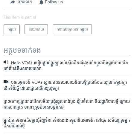
ចែករំលែក
Follow us
This item is part of
កម្ពុជា
នយោបាយ
​ការ​បោះឆ្នោត​​នៅ​កម្ពុជា
អត្ថបទ​ទាក់ទង
Hello VOA៖ របៀប​ផ្លាស់ប្តូរ​ក្បាល​ម៉ាស៊ីន​ដឹកនាំ​ដូច​នៅ​កម្ពុជា​មិនធ្លាប់​មាន​ទាំង​
នៅ​តំបន់​និង​សកលលោក
បទសម្ភាសន៍ VOA៖ ស្ថានភាព​នយោបាយ​និង​លទ្ធិប្រជាធិបតេយ្យ​នៅ​កម្ពុជា​គួរ​
បើក​ទំព័រ​ថ្មី​ ដោយ​ផ្តោត​លើ​ការរួបរួមគ្នា
ព្រះមហាក្សត្រ​យាង​បើក​សម័យ​ប្រជុំ​​រដ្ឋសភា​ដំបូង រៀបចំ​សភា និង​រដ្ឋាភិបាល​ថ្មី ក្រោយ​
ការបោះឆ្នោត ខណៈ​ក្រុម​ជំទាស់​បន្ត​រិះគន់
អ្នកវិភាគមាន​មតិ​ចម្រុះជុំវិញ​ទំនាក់ទំនងរវាង​កម្ពុជា​និង​អាមេរិក​ នៅ​យុគសម័យក្រុម​អ្នក​
ដឹកនាំ​ជំនាន់​​ថ្មី