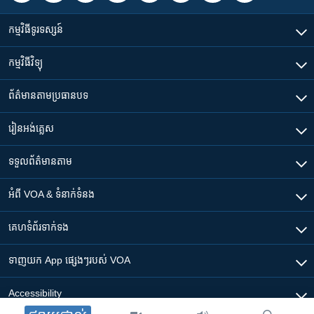
កម្មវិធី​ទូរទស្សន៍
កម្មវិធី​វិទ្យុ
ព័ត៌មាន​តាមប្រធានបទ​
រៀន​​អង់គ្លេស
ទទួល​ព័ត៌មាន​តាម
អំពី​ VOA & ទំនាក់ទំនង
គេហទំព័រ​​ទាក់ទង
ទាញយក​ App ផ្សេងៗ​របស់​ VOA
Accessibility