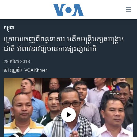
ភ្ជាប់​
ទៅ​
គេហទំព័រ​
កម្ពុជា
កម្ពុជា
ទាក់ទង
ក្រោយ​ចេញ​ពី​ពន្ធនាគារ​ ​អតីត​មន្រ្តី​​បក្ស​សង្គ្រោះ
រំលង​
អន្តរជាតិ
ជាតិ​​ ​អំពាវនាវ​ឱ្យ​មាន​ការ​ផ្សះផ្សាជាតិ
និង​
អាមេរិក
ចូល​
29 សីហា 2018
ទៅ​​
ចិន
នៅ វណ្ណារិន
VOA Khmer
ទំព័រ​
ហេឡូវីអូអេ
ព័ត៌មាន​​
តែ​
កម្ពុជាច្នៃប្រតិដ្ឋ
ម្តង
ព្រឹត្តិការណ៍ព័ត៌មាន
រំលង​
និង​
ទូរទស្សន៍ / វីដេអូ​
No media source currently available
ចូល​
វិទ្យុ / ផតខាសថ៍
ទៅ​
ទំព័រ​
កម្មវិធីទាំងអស់