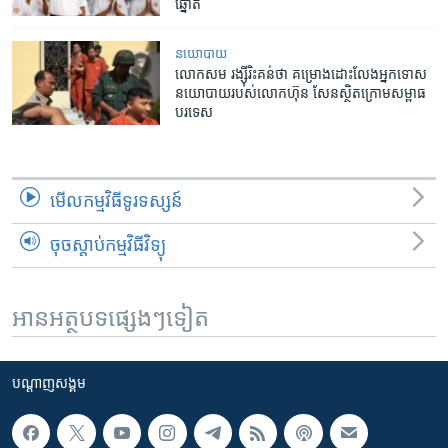
ឆ្នោត
នយោបាយ
លោក​សម រង្ស៊ី​រិះគន់​ថា ​គម្រោង​ដោះលែង​អ្នកទោស​
នយោបាយ​របស់​លោក​ហ៊ុន សែន​​​ស្ថិត​ក្រោម​សម្ពាធ​
បរទេស​
មើល​កម្មវិធី​ទូរទស្សន៍
ចុចស្តាប់កម្មវិធីវិទ្យុ
អានអត្ថបទផ្សេងៗទៀត
បណ្តាញ​សង្គម