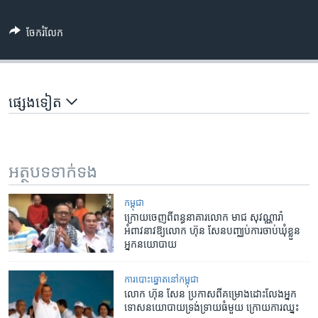
ចែករំលែក
ផ្សេង​ទៀត
អត្ថបទ​ទាក់ទង
កម្ពុជា
ក្រោយ​ចេញ​ពី​ពន្ធនាគារ​លោក ​មាជ សុវណ្ណារ៉ា​ ​
អំពាវនាវ​ឱ្យ​លោក​ ​ហ៊ុន សែន​បញ្ឈប់​ការ​ចាប់​ឃុំខ្លួន​
អ្នក​នយោបាយ
​ការ​បោះឆ្នោត​​នៅ​កម្ពុជា
លោក ​ហ៊ុន សែន​ ​ប្រកាស​ពី​គម្រោង​ដោះលែង​អ្នក​
ទោស​នយោបាយទ្រង់ទ្រាយ​ធំមួយ​ ​ក្រោយ​ការ​ឈ្នះ​