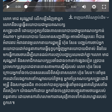
រចនា
សម្ព័ន្ធ​
0:00
4:00
Khmer English
រំលង​
ទាញ​យក​ពី​តំណភ្ជាប់​ដើម
លោក​​ មាជ សុវណ្ណារ៉ា​ ​លើក​ឡើង​វិញ​ថា​ពួក​
និង​
បណ្តាញ​សង្គម
លោក​នឹង​បន្ត​ធ្វើ​នយោបាយ​ជាមួយ​គណបក្ស​
ចូល​
សង្គ្រោះជាតិ​ ​ដោយ​ប្រកួត​ប្រជែង​គោល​នយោបាយ​ជាមួយ​គណបក្ស​កាន់​
ទៅ​
អំណាច​។​ ​​អ្នក​នយោបាយ​ ​ដែល​មាន​សញ្ជាតិ​ខ្មែរ-អាមេរិកាំង​រូប​នេះ​ ​ក៏​បាន​
កាន់​
អំពាវនាវ​ ​អំពាវ​នាវ​ឲ្យ​​​លោក​នាយក​រដ្ឋមន្រ្តី​ ​ហ៊ុន សែន​ ​បញ្ឈប់​ការ​ចាប់​អ្នក​
ទំព័រ​
ភាសា
នយោបាយ​ដាក់​ពន្ធនាគារ​​ការ​ធ្វើ​ទុក្ខបុកម្និញ​អ្នក​នយោបាយ​ជំទាស់​ ​និង​បែរ​
ស្វែង​
មក​ធ្វើ​ការ​ចរចារ​​ដើម្បី​ឈាន​ដល់​ការ​បញ្ចប់​បញ្ហា​ប្រឈម​ដាក់​គ្នា។​ លោក​ ​មាជ
រក
សុវណ្ណារ៉ា​ ​និង​​សមាជិក​គណបក្ស​ប្រឆាំង​ជាង​១៣​នាក់​ផ្សេង​ទៀត​​​​​​ ត្រូវបាន
ព្រះមហាក្សត្រព្រះរាជទានទោស​តាម​ការ​ស្នើ​សុំ​របស់​ ​លោក​ ​ហ៊ុន សែន​
ក្រោយអ្នក​ទាំង១៤​បាន​សរសេរ​លិខិត​សុំទោស​លោក​ ​ហ៊ុន សែន។​ ​នៅ​មុន​
ការ​ដោះ​លែង​ពួក​គេ​នៅ​កណ្តាល​យប់​ថ្ងៃ​ចន្ទ​ ​អ្នក​គាំទ្រ​គណបក្ស​សង្គ្រោះ​ជាតិ​ ​
មន្ត្រី​ ​និង​សកម្មជន​ជិត​ ​៣០០​នាក់​បាន​ប្រមូល​ផ្តុំ​នៅ​មុខ​ពន្ធនាគារ​ព្រៃស​តាំង​
ពីរ​សៀល។​ ​យ៉ាងណា​ក៏​ដោយ​ ​អ្នក​ទាំង​១៤​ត្រូវ​បាន​បញ្ជូន​តាម​រថយន្ត​របស់​
ពន្ធនាគារ​​ ​ដោយ​មាន​ការ​ហែរ​ហម​ការ​ពារ​សុវត្ថិភាព​ទៅ​កាន់​គេហដ្ឋាន​របស់​
ពួកគេ៕