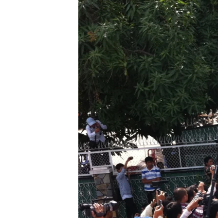
រចនា
សម្ព័ន្ធ​
រំលង​
និង​
ចូល​
ទៅ​
កាន់​
ទំព័រ​
ស្វែង​
រក