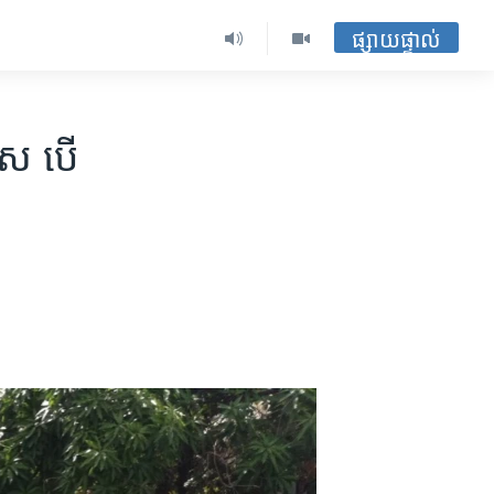
ផ្សាយផ្ទាល់
ស​ បើ​