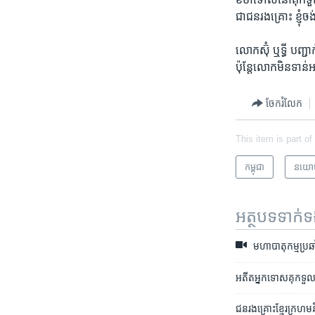
ជា​ជន​រងគ្រោះ ​ខ្ញុំ​
លោកស៊ុំ ឬទ្ធី ​បញ្ជាក
ប៉ុន្តែ​លោក​មិន​ទាន
ចែករំលែក
This item is part of
កម្ពុជា
នយោ
អត្ថបទ​ទាក់
មហា​បាតុកម្ម​ប្រឆ
អតីត​អ្នកទោស​គុក​ទួលស្
ជន​រងគ្រោះ​ខ្មែរ​ក្រហម​ន