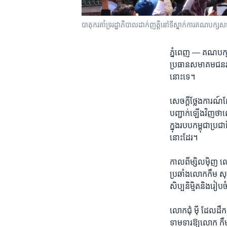
បាតុករ​គាំទ្រ​រដ្ឋាភិបាល​ដាក់ញត្តិ​នៅ​ទីស្នាក់ការ​​គណបក
ភ្នំពេញ —
គណបក្ស​ស
ប្រធាន​សមាគម​ជនរងគ
នោះ​ទេ។
សេចក្តី​ថ្លែង​ការណ៍​
បញ្ជាក់​ឡើងវិញ​ថា​លោ
ក្នុង​របប​កម្ពុជា​ប
នោះ​ដែរ។
កាល​ពី​ម្សិល​ម៉ិញ ​លោ
ប្រឆាំង​លោកកឹម សុខា
សិប្បនិម្មិត​និង​
លោកជុំ ម៉ី ​ដែល​ដឹកន
ទាមទារ​ឱ្យ​លោក កឹម 