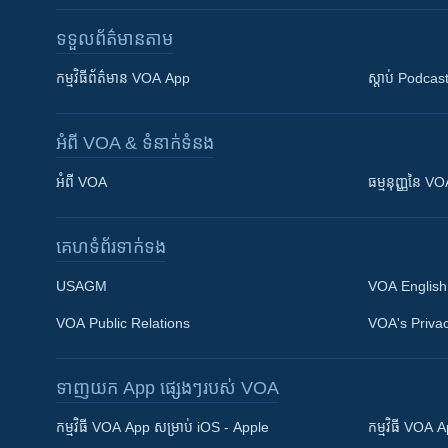
ទទួល​ព័ត៌មាន​តាម
កម្មវិធី​ព័ត៌មាន VOA App
ស្តាប់ Podcas
អំពី​ VOA & ទំនាក់ទំនង
អំពី​ VOA
ធម្មនុញ្ញ​នៃ V
គេហទំព័រ​​ទាក់ទង
USAGM
VOA English
VOA Public Relations
VOA's Privac
ទាញយក​ App ផ្សេងៗ​របស់​ VOA
Khmer English
កម្មវិធី​ VOA App សម្រាប់ iOS - Apple
កម្មវិធី​ VOA
បណ្តាញ​សង្គម