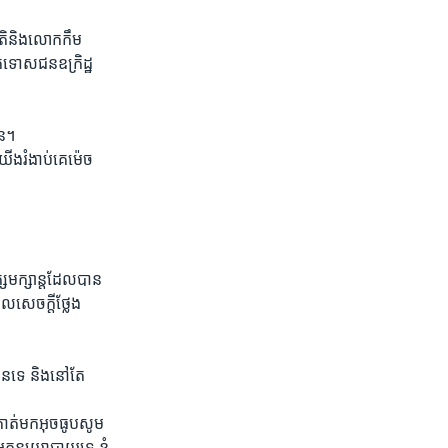
ាតិ​និងលោកកឹម
ត់​ទោស​ជន​ឧក្រិដ្ឋ ​
ាន។
ង​រំងាប់​គេ​ម៉េច​
្សេមក្សាន្ត​ដែល​បាន​
ល​សេចក្តី​ថ្លែង​
ទេ​ និង​នៅ​តែ​
​គាត់មក​អុច​ធូប​សូម​
្នក​នយោបាយ​ទេ ខ្ញុំ​