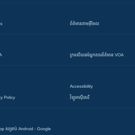
ts
ព័ត៌មាន​តាម​អ៊ីមែល
OA
ក្រម​​​សីលធម៌​​​អ្នក​​​សារព័ត៌មាន VOA
Accessibility
y Policy
វិទ្យុ​អាស៊ី​សេរី
 App សម្រាប់ Android - Google