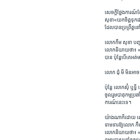
សេចក្តី​ថ្លែងការណ
សុខា​«យក​ចិត្ត​ទុក​ដាក
ដែល​បាន​ប្រព្រឹត្ត​
លោកកឹម សុខា ​បញ្ជា
លោកនិយាយថា៖ «បើ​គេ​គ
បាន ​ប៉ុន្តែ​បើ​គេ​អត
លោក ជុំ មី ​មិន​អាច​
ប៉ុន្តែ​ លោកស៊ុំ ឬទ្ធ
ចូលរួម​បាតុកម្ម​ប្រឆ
ការណ៍​នេះ​ទេ។
យ៉ាង​ណា​ក៏​ដោយ​ លោ
ទាមទារ​ឱ្យ​លោក​ កឹម
លោក​និយាយថា៖ «​រឿង​នេ
ខមាទោស​នៅ​គុក​ទួល​ស្