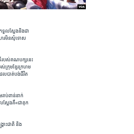
​ទួល​ស្លែង​និង​ជា​
ជំហរ​មិនសុំទោស​
្តីទីរបស់​គណបក្ស​នេះ​
​ក្រុម​ខ្មែរ​ក្រហម​
ល​បាត់​បង់​ជីវិត​
​រាប់ពាន់​នាក់​
លស្លែង​គឺ«ជា​គុក​
រោះ​ជាតិ​ និង​