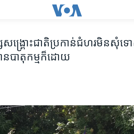
ង្គ្រោះជាតិ​ប្រកាន់​ជំហរ​មិន​សុំទោ
ាន​បាតុកម្ម​ក៏ដោយ