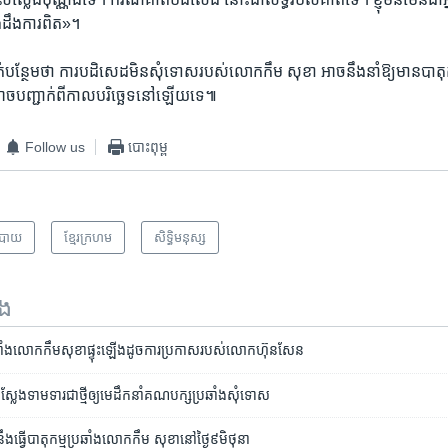
ចង់​ដឹង​ការពិត»។
់​បន្ថែម​ថា ​ការ​បដិសេដ​មិន​សុំ​ទោស​របស់​លោក​កឹម សុខា ​អាចនឹង​នាំ​ឱ្យ​មាន​បាតុ​កម្ម
់​អាច​បញ្ជាក់​ពី​កាល​បរិច្ឆេទនៅ​ឡើយ​ទេ៕
Follow us
បោះពុម្ព
បាយ
ខ្មែរ​ក្រហម
សិទ្ធិ​មនុស្ស
ទង
ាំង​លោក​កឹម​សុខា​ផ្ទុះ​ឡើង​ដូចការ​ប្រកាស​របស់​លោក​ហ៊ុន​សែន
លែង​ទាមទារ​ជាថ្មី​ឲ្យ​មេ​ដឹកនាំ​គណបក្ស​ប្រឆាំង​សុំទោស
ឹង​ធ្វើ​បាតុកម្ម​ប្រឆាំង​លោក​កឹម សុខា​នៅ​ថ្ងៃ​៩​មិថុនា