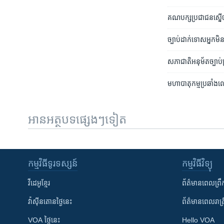
គណបក្ស​ប្រជាជន​ស្នើ​ច្បា
ច្បាប់​ដាក់​ទោស​អ្នក​មិន
សភាជាតិ​អនុម័ត​ច្បាប់​ប្
មហា​បាតុកម្ម​ប្រឆាំង​
អានអត្ថបទផ្សេងៗទៀត
កម្មវិធី​ទូរទស្សន៍
កម្មវិធី​វិទ្យុ
វីដេអូ​ខ្មែរ
ព័ត៌មាន​ពេល​ព្រឹ
វ៉ាស៊ីនតោន​ថ្ងៃ​នេះ
ព័ត៌មាន​​ពេល​រាត្រ
VOA ថ្ងៃនេះ
Hello VOA