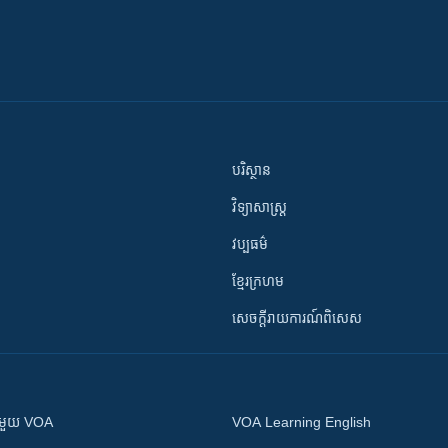
បរិស្ថាន
វិទ្យាសាស្រ្ត
វប្បធម៌
ខ្មែរក្រហម
សេចក្តីរាយការណ៍ពិសេស
ស​​ជាមួយ VOA
VOA Learning English