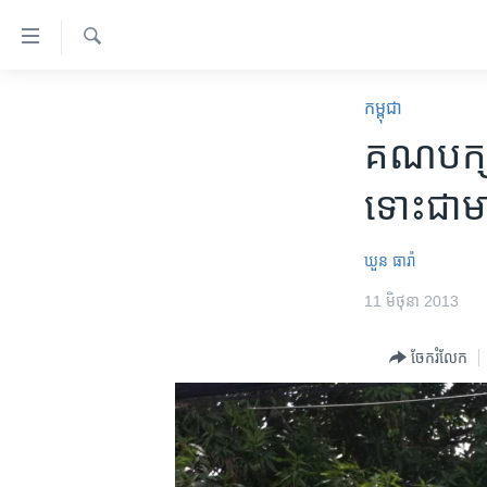
ភ្ជាប់​
ទៅ​
គេហទំព័រ​
ស្វែង​
កម្ពុជា
រក
កម្ពុជា
ទាក់ទង
អន្តរជាតិ
គណបក្ស​ស
រំលង​
និង​
អាមេរិក
ទោះ​ជា​ម
ចូល​
ចិន
ទៅ​​
ទំព័រ​
ហេឡូវីអូអេ
ឃួន ធារ៉ា
ព័ត៌មាន​​
កម្ពុជាច្នៃប្រតិដ្ឋ
11 មិថុនា 2013
តែ​
ម្តង
ព្រឹត្តិការណ៍ព័ត៌មាន
ចែករំលែក
រំលង​
ទូរទស្សន៍ / វីដេអូ​
និង​
ចូល​
វិទ្យុ / ផតខាសថ៍
ទៅ​
កម្មវិធីទាំងអស់
ទំព័រ​