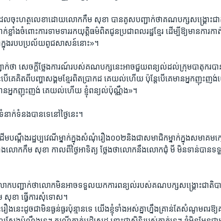
៍​ដែល​ចុះ​ហត្ថលេខា​ដោយ​លោកកឹម សុខា ​បាន​គូស​បញ្ជាក់​ថាគណបក្សសង្រ្គោះ​ជ
់​ខ្លាំង​ចំពោះ​ការ​ទាមទារ​រក​យុត្តិធម៌​ពិត​ជូន​ប្រជា​ពលរដ្ឋ​ខ្មែរ​ ដើម្បី​ឱ្យ​មាន​ការ​កា
នៅ​ក្នុង​របប​ប្រល័យ​ពូជ​សាសន៍​នោះ»។
ក់​ថា ​សេចក្តី​ថ្លែងការណ៍​របស់​គណបក្ស​នេះ​អាច​ជួយ​ពន្យល់​ដល់​ក្រុមបាតុករ​ប
ិត​ពី​បញ្ហា​សង្គម​ខ្មែរ​ពិត​ប្រាកដ​ គេ​យល់​ហើយ ​ប៉ុន្តែ​បើ​គេ​មាន​អ្នក​ញុះញង់​យើ
់​មាន​អ្នក​ញុះញង់​ គេ​យល់​ហើយ ​ខ្ញុំ​ពន្យល់​ប៉ុណ្ណឹង»។
ទំនាក់​ទំនង​បាន​ទេ​នៅ​ថ្ងៃ​នេះ។
ី ​ដើម​បណ្តឹង​រដ្ឋ​ប្បវេណីម្នាក់​ក្នុង​សំណុំ​រឿង​០០២​និង​ជា​សមាជិក​ម្នាក់​ក្នុង​សមាគម​ក
ាំង​លោកកឹម សុខា ​កាលពី​ថ្ងៃ​អាទិត្យ ​ថ្លែង​ថា​លោក​នឹង​លោក​ជុំ​ មី ​មិន​ទាន់​បាន​ទទួ
ក​បញ្ជាក់​ថា​លោក​មិន​អាច​ទទួល​យក​ការ​ពន្យល់​របស់​គណបក្ស​សង្គ្រោះ​ជាតិ​បាន​
 សុខា​ ធ្វើ​ការ​សុំ​ទោស។​
ះ​ដូចជា​មិន​ធ្ងន់ធ្ងរ​ប៉ុន្មាន​ទេ យើង​ខ្ញុំ​ទាំងអស់​គ្នា​ហ្នឹង​គ្រាន់​តែ​សំណូម​ពរ​ឱ្យ
លែង​ប៉ុណ្ណឹង​ទេ។ ករណី​គាត់​បដិសេដ ​នោះ​ជា​សិទ្ធិ​របស់​គាត់​ទេ។ ​ខ្ញុំ​មិន​មែន​ជា​អ