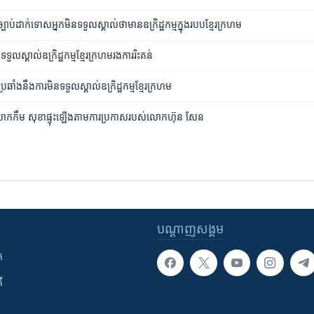
ប់​ដាក់​ទោស​អ្នក​មិន​ទទួលស្គាល់​ថា​មាន​ឧក្រិដ្ឋ​កម្ម​ក្នុង​របប​ខ្មែរ​ក្រហម
ទទួល​ស្គាល់​ឧក្រិដ្ឋកម្ម​ខ្មែរ​ក្រហម​រងការរិះគន់
រឆាំង​នឹង​ការ​មិន​ទទួលស្គាល់​ឧក្រិដ្ឋ​កម្ម​ខ្មែរ​ក្រហម
លោក​កឹម សុខា​ផ្ទុះ​ឡើង​តាម​ការ​ប្រកាស​របស់​លោក​ហ៊ុន សែន
បណ្តាញ​សង្គម
ក
ី