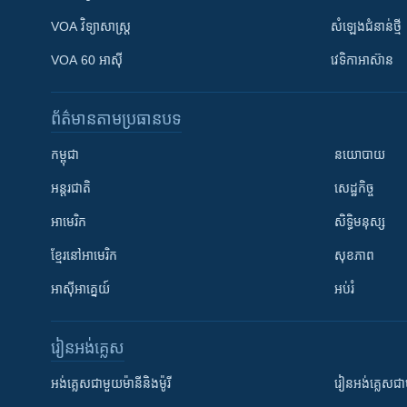
VOA ​វិទ្យាសាស្ត្រ
សំឡេង​ជំនាន់​ថ្មី
VOA 60 អាស៊ី
វេទិកា​អាស៊ាន
ព័ត៌មាន​តាមប្រធានបទ​
កម្ពុជា
នយោបាយ
អន្តរជាតិ
សេដ្ឋកិច្ច
អាមេរិក
សិទ្ធិមនុស្ស
ខ្មែរ​នៅអាមេរិក
សុខភាព
អាស៊ីអាគ្នេយ៍
អប់រំ
រៀន​​អង់គ្លេស
អង់គ្លេស​ជាមួយ​ម៉ានី​និង​ម៉ូរី
រៀន​​​​​​អង់គ្លេ