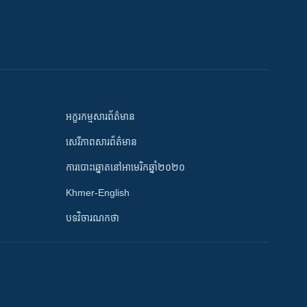
អក្ខរកម្មសារព័ត៌មាន
សេរីភាពសារព័ត៌មាន
ការបោះឆ្នោតនៅអាមេរិកឆ្នាំ២០២០
Khmer-English
បទវិចារណកថា