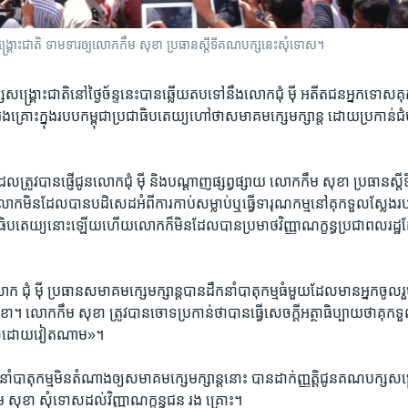
្ស​សង្គ្រោះជាតិ ទាមទារ​ឲ្យលោក​កឹម សុខា ប្រធានស្តីទី​គណបក្ស​នេះសុំទោស។​
ង្គ្រោះ​ជាតិ​នៅ​ថ្ងៃ​ច័ន្ទ​នេះ​បាន​ឆ្លើយ​តបទៅ​នឹង​លោកជុំ ម៉ី ​អតីត​ជនអ្នកទោស​គុក
្រោះ​ក្នុង​របប​កម្ពុជា​ប្រជាធិបតេយ្យ​ហៅថា​សមាគម​ក្សេម​ក្សាន្ត​ ដោយ​ប្រកាន់​
ដែល​ត្រូវ​បាន​ផ្ញើ​ជូន​លោកជុំ ម៉ី ​និង​បណ្តាញ​ផ្សព្វផ្សាយ ​លោក​កឹម សុខា ​ប្រធាន​ស
ក​មិន​ដែល​បាន​បដិសេដ​អំពីការ​កាប់​សម្លាប់​ឬ​ធ្វើ​ទារុណកម្ម​នៅ​គុក​ទួល​ស្លែង​របស់
្រជាធិបតេយ្យ​នោះ​ឡើយ​ហើយ​លោក​ក៏​មិន​ដែលបាន​ប្រមាថ​វិញ្ញាណក្ខន្ធ​ប្រជា​ពលរដ្ឋ​ដែ
ក ជុំ ម៉ី ​ប្រធាន​សមាគម​ក្សេម​ក្សាន្ត​បាន​ដឹកនាំ​បាតុកម្ម​ធំ​មួយ​ដែល​មាន​អ្នក​ចូលរួម
។ លោកកឹម សុខា ​ត្រូវ​បាន​ចោទ​ប្រកាន់​ថា​បាន​ធ្វើ​សេចក្តី​អត្ថាធិប្បាយ​ថា​គុកទួ
រៀបចំ​ដោយ​វៀតណាម»។
ាំ​បាតុកម្ម​មិន​តំណាង​ឲ្យ​សមាគម​ក្សេមក្សាន្ត​នោះ ​បាន​ដាក់ញ្ញត្តិ​ជូន​គណបក្ស​សង្គ្
សុខា ​សុំ​ទោស​ដល់​វិញ្ញាណក្ខន្ធ​ជន រង គ្រោះ។​