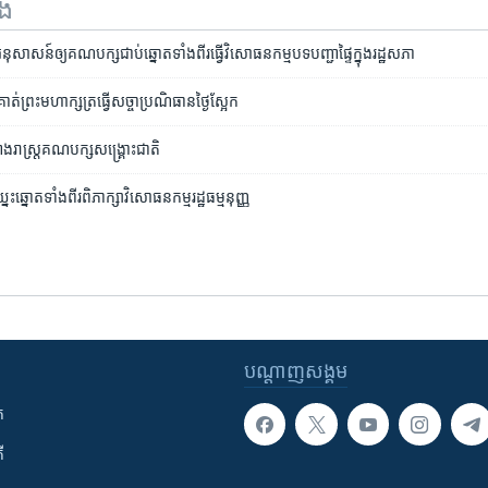
ទង
​អនុសាសន៍​ឲ្យ​គណបក្ស​ជាប់​ឆ្នោត​ទាំង​ពីរ​ធ្វើ​វិសោធនកម្ម​បទបញ្ជា​ផ្ទៃ​ក្នុង​រដ្ឋសភា
​ព្រះ​មហាក្សត្រ​ធ្វើ​សច្ចា​ប្រណិធាន​ថ្ងៃ​ស្អែក
​រាស្ត្រ​គណបក្ស​សង្គ្រោះជាតិ
នះឆ្នោត​ទាំងពីរ​ពិភាក្សា​វិសោធនកម្ម​រដ្ឋធម្មនុញ្ញ
បណ្តាញ​សង្គម
ក
ី