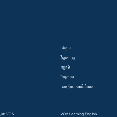
បរិស្ថាន
វិទ្យាសាស្រ្ត
វប្បធម៌
ខ្មែរក្រហម
សេចក្តីរាយការណ៍ពិសេស
ស​​ជាមួយ VOA
VOA Learning English