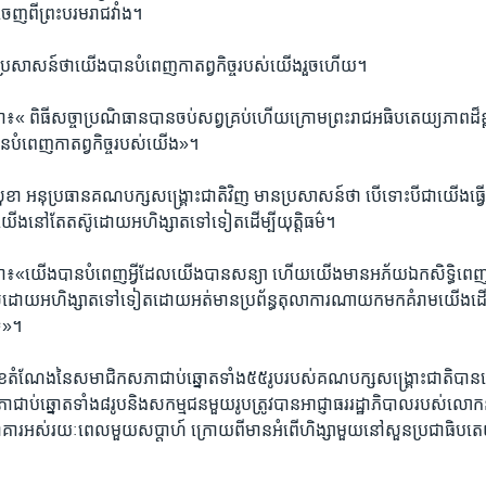
​ពី​ព្រះ​បរម​រាជ​វាំង។​
ប្រសាសន៍​ថា​យើង​បាន​បំពេញ​កាតព្វកិច្ច​របស់​យើង​រួច​ហើយ។
ពិធី​សច្ចា​ប្រណិធាន​បាន​ចប់​សព្វ​គ្រប់​ហើយ​ក្រោម​ព្រះ​រាជ​អធិបតេយ្យ​ភាព​ដ៏​ខ្ពង់
​បំពេញ​កាតព្វ​កិច្ច​របស់​យើង»។​
​ អនុប្រធាន​គណបក្ស​សង្គ្រោះជាតិ​វិញ​ មាន​ប្រសាសន៍​ថា​ បើ​ទោះ​បី​ជាយើងធ្វើ​ព
យើង​នៅ​តែ​តស៊ូ​ដោយ​អហិង្សា​តទៅ​ទៀត​ដើម្បី​យុត្តិធម៌។​
​«យើង​បាន​បំពេញ​អ្វី​ដែល​យើង​បាន​សន្យា ​ហើយ​យើង​មាន​អភ័យ​ឯក​សិទ្ធិពេញ​ល
ស៊ូ​ដោយ​អហិង្សា​ត​ទៅ​ទៀត​ដោយ​អត់​មាន​ប្រព័ន្ធតុលាការ​ណា​យក​មក​គំរាម​យើង​ដើម
េ»។​
មុខ​តំណែង​នៃ​សមាជិក​សភា​ជាប់​ឆ្នោត​ទាំង​៥៥​រូប​របស់​គណបក្ស​សង្គ្រោះ​ជាតិ​បាន
​ជាប់​ឆ្នោត​ទាំង​៨​រូប​និង​សកម្មជន​មួយ​រូប​ត្រូវ​បាន​អាជ្ញាធរ​រដ្ឋាភិបាល​របស់​លោក​ន
ាគារ​អស់​រយៈពេល​មួយ​សប្តាហ៍​ ក្រោយ​ពីមាន​អំពើ​ហិង្សា​មួយ​នៅ​សួន​ប្រជា​ធិបតេយ្យ