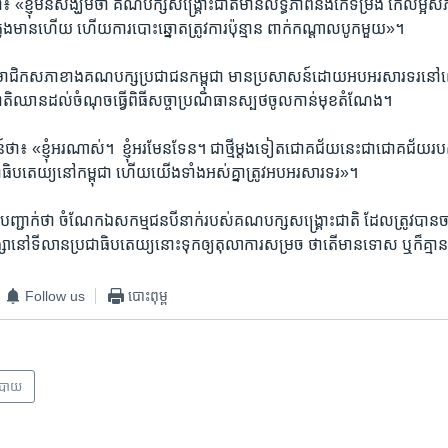
ថា៖​ «ខ្ញុំ​មិន​សង្ឃឹម​ថា ​គណបក្ស​សង្គ្រោះជាតិ​មាន​លទ្ធភាព​នឹង​កែ​ទម្រង់ កែ​លម្អ​ស
ៃ​ក្នុងមាន​ហើយ​ ហើយ​ការ​បោះ​ឆ្នោត​ត្រូវ​ការ​ប៉ុន្មាន ​ពាក់​កណ្តាល​បូក​មួយ»។​
ជិក​សភា​ខាង​គណបក្ស​ប្រជាជន​កម្ពុជា​ មាន​ប្រសាសន៍​ដោយ​អបអរសារទរ​
ិ​ឈាន​ដល់​ចំណុចធ្វើ​ពិធី​សច្ចាប្រណិធាន​ស្បថ​ចូល​កាន់​មុខ​តំណែង។​
 ​«ខ្ញុំ​អរ​ណាស់។ ​ ខ្ញុំ​អរ​មែន​ទែន។​ ជាថ្មី​ម្តង​ទៀត​ជោគ​ជ័យ​នេះ​ជាជោគ​ជ័យ​របស
ធិបតេយ្យ​នៅ​កម្ពុជា​ ហើយ​យើង​ទាំង​អស់​គ្នា​ត្រូវ​អប​អរ​សារទរ»។
ជាក់​ថា​ ចំណែក​ឯ​សកម្ម​ជន​បី​នាក់​របស់​គណបក្ស​សង្គ្រោះ​ជាតិ​ ដែល​ត្រូវ​បាន​ចាប់
ិង្សា​នៅ​ទីលាន​ប្រជាធិបតេយ្យ​នោះទុក​ឲ្យ​តុលាការ​សម្រច​ ថា​តើ​មាន​ទោស ​ឬ​ក៏​គ
Follow us
បោះពុម្ព
បាយ