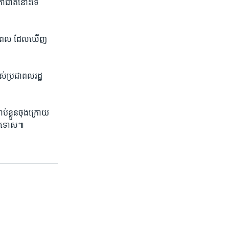
ភា​ជាតិ​នោះ​ទេ
នៅ​ពេល​ ដែលឃើញ
់​ប្រជា​ពលរដ្ឋ​
​ខ្លួន​ចុង​ក្រោយ​
្មាន​ទោស៕