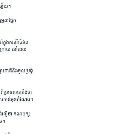
នៅ​ឡើយ។
រួល​ផ្នែក​
​ក្នុង​ករណី​ដែល​
ក្រោយ​ នៅ​ពេល​
ាតិ​នឹង​ចូល​ប្រជុំ​
​ពី​ប្រទេស​បារាំងថា ​
ចូល​កាន់​មុខ​តំណែង។
ាន​ជំនឿ​ថា ​គណបក្ស​
ទេ។​