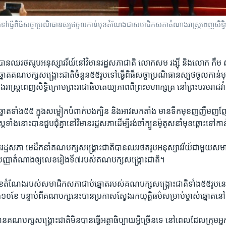
ធ្វើ​ពិធី​សច្ចាប្រណិធាន​ស្បថ​ចូល​កាន់​មុខ​តំណែង​ជា​សមាជិក​សភា​តំណាង​រាស្ត្រ​ពេញ​សិទ្ធិ​​ក្រោ
ពីបាន​ឈរ​ថត​រូប​អនុស្សាវរីយ៍នៅ​វិមាន​រដ្ឋ​សភាជាតិ​ លោកសម រង្ស៊ី​ និង​លោក ​កឹម សុ
ោត​គណបក្ស​សង្គ្រោះជាតិ​ចំនួន​៥៥​រូប​ទៅ​ធ្វើ​ពិធី​សច្ចាប្រណិធាន​ស្បថ​ចូល​កាន់​
្ត្រ​ពេញ​សិទ្ធិក្រោម​ព្រះ​រាជា​ធិបតេយ្យ​ភាព​ពី​ព្រះ​មហា​ក្សត្រ​ នៅ​ព្រះ​បរម​រាជ​វ
ោត​ទាំង​៥៥​ ក្នុង​សម្លៀក​បំពាក់​បង​ក្បិន​ និង​អាវ​ស​កតាំង​ មាន​ទឹក​មុខ​ញញឹម​ញ
ទាំង​នោះ​បាន​ជួប​ជុំ​គ្នា​នៅ​វិមាន​រដ្ឋសភា​ដើម្បី​រង់​ចាំ​ក្បួន​ម៉ូតូ​ស​នាំ​មុខ​ឆ្ពោះ​ទៅ​កា
ីរ​រដ្ឋសភា​ ​មេដឹក​នាំ​គណបក្ស​សង្គ្រោះ​ជាតិ​បាន​ឈរ​ថត​រូប​អនុស្សាវរីយ៍ជាមួយ​
្ញា​តំណាង​ឲ្យលេខ​រៀង​ទី​៧​របស់​គណបក្ស​សង្គ្រោះជាតិ។​
ុខ​តំណែង​របស់​សមាជិក​សភា​ជាប់​ឆ្នោត​របស់​គណបក្ស​សង្គ្រោះ​ជាតិ​ទាំង​៥៥​រូប​នេះ​
ង​១០​ខែ​ ​បន្ទាប់​ពី​គណបក្ស​នេះ​បាន​ប្រកាស​ស្វែង​រក​យុត្តិ​ធម៌​សម្រាប់​ម្ចាស់ឆ្នោត​នៅ
ន​គណបក្ស​សង្គ្រោះជាតិ​មិន​បាន​ធ្វើ​អត្ថាធិប្បាយ​អ្វី​ច្រើន​ទេ​ នៅ​ពេល​ដែល​ក្រុម​