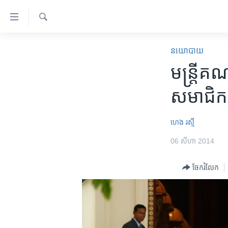
ភ្ជាប់​
ទៅ​
គេហទំព័រ​
ស្វែង​
កម្ពុជា
រក
នយោបាយ
ទាក់ទង
អន្តរជាតិ
មន្ត្រីគណ
រំលង​
និង​
អាមេរិក
សមាជិក
ចូល​
ចិន
ទៅ​​
ទំព័រ​
ហេឡូវីអូអេ
ហេង រស្មី
ព័ត៌មាន​​
កម្ពុជាច្នៃប្រតិដ្ឋ
06 សីហា 2014
តែ​
ម្តង
ព្រឹត្តិការណ៍ព័ត៌មាន
ចែករំលែក
រំលង​
ទូរទស្សន៍ / វីដេអូ​
និង​
ចូល​
វិទ្យុ / ផតខាសថ៍
ទៅ​
កម្មវិធីទាំងអស់
ទំព័រ​