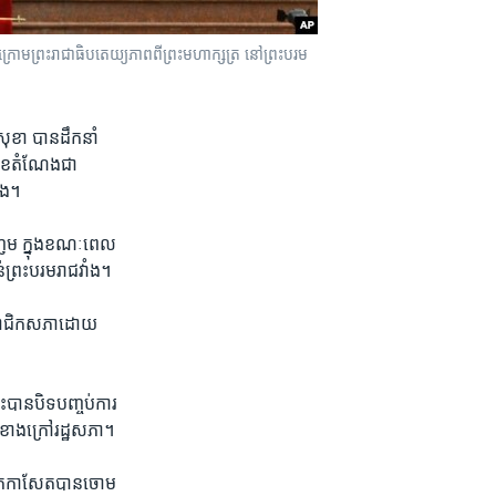
ម​ព្រះ​រាជា​ធិបតេយ្យ​ភាព​ពី​ព្រះ​មហា​ក្សត្រ​ នៅ​ព្រះ​បរម​
ខា​ បាន​ដឹក​នាំ​
មុខ​តំណែង​ជា​
ាំង។
ញែម​ ក្នុង​ខណៈ​ពេល​
ន់​ព្រះ​បរម​រាជ​វាំង។
សមាជិក​សភា​ដោយ​
បាន​បិទ​បញ្ចប់​ការ​
​ខាង​ក្រៅ​រដ្ឋ​សភា។​
អ្នក​កាសែត​បាន​ចោម​