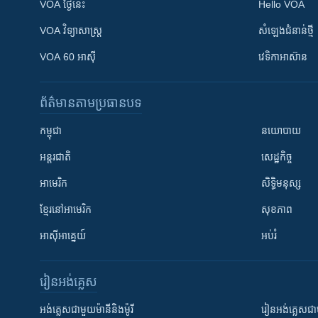
VOA ថ្ងៃនេះ
Hello VOA
VOA ​វិទ្យាសាស្ត្រ
សំឡេង​ជំនាន់​ថ្មី
VOA 60 អាស៊ី
វេទិកា​អាស៊ាន
ព័ត៌មាន​តាមប្រធានបទ​
កម្ពុជា
នយោបាយ
អន្តរជាតិ
សេដ្ឋកិច្ច
អាមេរិក
សិទ្ធិមនុស្ស
ខ្មែរ​នៅអាមេរិក
សុខភាព
អាស៊ីអាគ្នេយ៍
អប់រំ
រៀន​​អង់គ្លេស
អង់គ្លេស​ជាមួយ​ម៉ានី​និង​ម៉ូរី
រៀន​​​​​​អង់គ្លេ