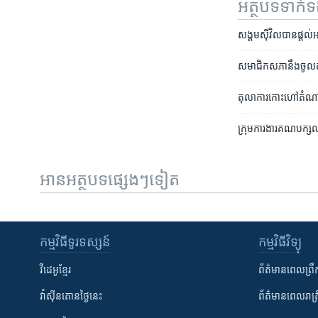
អត្ថបទ​ទាក់
សង្គម​ស៊ីវិល​​​បាន​ផ្តល់
សមាជិក​សភា​នឹង​ចូល​គាត់
តុលាការ​កោះ​ហៅ​តំណាង
ក្រុម​ការ​ងារ​គណបក្ស​ឈ្
អានអត្ថបទផ្សេងៗទៀត
កម្មវិធី​ទូរទស្សន៍
កម្មវិធី​វិទ្យុ
វីដេអូ​ខ្មែរ
ព័ត៌មាន​ពេល​ព្រឹ
វ៉ាស៊ីនតោន​ថ្ងៃ​នេះ
ព័ត៌មាន​​ពេល​រាត្រ