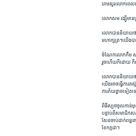
រោម​សួរ​លោក​ពេល​ចេញ
លោក​សម រង្ស៊ី​មាន​
លោក​បាន​និយាយ​ថា៖«​ 
មហាក្សត្រ។​យើង​បាន
ចំណែក​លោក​កឹម សុខា
រួច​ហើយ​ក៏​ដោយ​ ក៏​
លោក​បាន​និយាយ​ថា៖
យើង​អាច​ធ្វើ​ការ​ត
ការភ័យ​ខ្លាច​ទៀត​ទ
ពិធី​ស្បថ​ចូល​កាន់​
បន្ទាប់ពី​សមាជិក​សភា
សែន​ចាប់​ដាក់​ពន្ធន
ខែ​កក្កដា។​