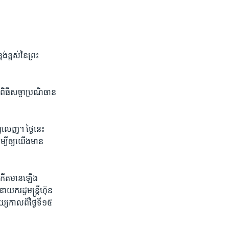
​ខ្ពស់​នៃព្រះ​
ិធី​សច្ចា​ប្រណិធាន​
េញ។​ ថ្ងៃ​នេះ​
្បី​ឲ្យយើង​មាន​
​កើត​មាន​ឡើង​
ាយក​រដ្ឋមន្ត្រី​ហ៊ុន
​កាល​ពី​ថ្ងៃទី​១៥​