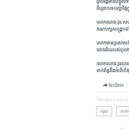
ព្រះ​អង្គមាន​បន្ទូល​
ពីព្រោះ​បទ​បញ្ជា​ផ្ទ
លោក​ឈាង វុន ​សមា
គណបក្ស​សង្គ្រោះជាត
លោក​មាន​ប្រសាសន៍​ថា៖
ជោគ​ជ័យ​របស់​ប្រជា​
លោក​ឈាង វុន​បាន​បញ្
ពាក់ព័ន្ធនឹង​អំពើ​ហ
ចែករំលែក
This item is part of
កម្ពុជា
នយោ