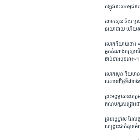
ឥឡូវ​នេះ​សកម្មជន​គណ
លោក​សុន ឆ័យ​ ​ប្រធាន
នយោបាយ​ ហើយ​សកម្មជ
លោក​និយាយ​ថា៖​ «ខ្
អ្នក​តំណាង​រាស្ត្
ឆាប់​ខាង​មុខ​នេះ»។​
លោក​សុន ឆ័យ​មាន​ប្រ
សភា​នៅ​ថ្ងៃ​ទី​៨​ខាង
ព្រះ​អង្គម្ចាស់នរោត្ត
គណបក្ស​សង្គ្រោះជាតិ
ព្រះ​អង្គម្ចាស់​ ដែល
សង្គ្រោះជាតិ​គ្មាន​អ