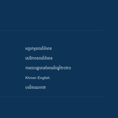
អក្ខរកម្មសារព័ត៌មាន
សេរីភាពសារព័ត៌មាន
ការបោះឆ្នោតនៅអាមេរិកឆ្នាំ២០២០
Khmer-English
បទវិចារណកថា