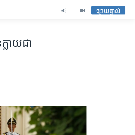
ផ្សាយផ្ទាល់
​ក្លាយជា​