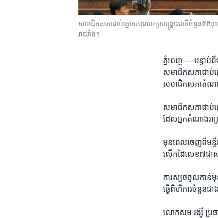
សមាជិក​សភា​ជាប់​ឆ្នោត​គណបក្ស​សង្គ្រោះជាតិ​ចំនួន​៥៥​រូប​ទៅ​
រាជ​វាំង។​​
ភ្នំពេញ —
បន្ទាប់​
សមាជិក​សភា​ជាប់​ឆ្ន
សមាជិក​សភា​តំណាង​រាស
សមាជិក​សភា​ជាប់​ឆ្ន
ដែល​អ្នក​តំណាង​រាស្ត្រ​
មុន​ពេល​ចេញ​ពី​មន្ទ
លើក​ដៃ​លេខ​៧​ជា​សញ
ការ​ស្បថ​ចូល​កាន់​ម
ធ្វើ​ពិហិការ​ចំនួន​ជា
លោក​សម រង្ស៊ី​ ប្រធា