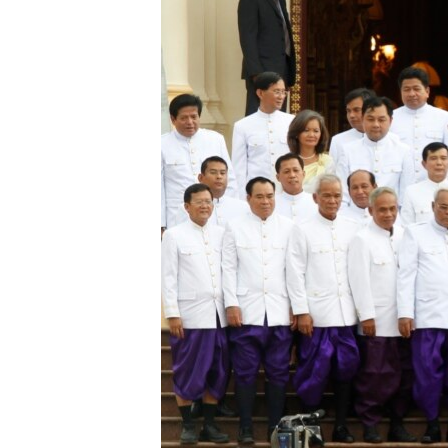
រចនា
សម្ព័ន្ធ​
រំលង​
និង​
ចូល​
ទៅ​
កាន់​
ទំព័រ​
ស្វែង​
រក