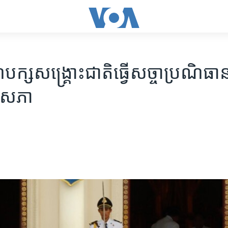
បក្ស​សង្គ្រោះជាតិ​ធ្វើសច្ចា​ប្រណិធាន
​សភា