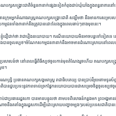
បក្ស​សង្គ្រោះ​ជាតិ​ចំនួន​៣​នាក់​ផ្សេង​ទៀត​កំពុង​ជាប់ឃុំ​ឃាំង​ក្នុង​ពន្ធនាគារ​
​ក្រុម​អ្នក​តំណាង​រាស្ត្រ​គណបក្ស​សង្គ្រោះជាតិ​ សង្ឃឹម​ថា ​នឹង​មាន​ការ​សម្រប​សម្
ន​ទាំង​៣​នាក់​នឹង​ត្រូវ​បាន​ដោះ​លែង​ក្នុង​ពេល​ឆាប់ៗ​ខាង​មុខ​នេះ។​
ញុំ​ជឿ​ជាក់​ថា​ វា​ជារឿង​នយោបាយ។​ ​ករណី​នយោបាយ​មិន​អាច​បន្ត​ទៅ​ទៀត​ទេ​ នៅ
រ​យើង​បាន​ចូល​ស្បថ។ចំណែក​សកម្មជន​៣​នាក់នឹង​អាច​មាន​ដំណោះ​ស្រាយ​នៅ​ពេល​
សាសន៍​ថា​ នៅ​ពេល​ធ្វើ​ពិធីស្បថ​ចូល​កាន់​មុខ​តំណែង​រួច​ហើយ​ គណបក្ស​សង្គ្រោះជ
​មុខ។
ម​រណឫទ្ធិ ប្រធាន​គណបក្ស​សង្គម​រាស្ត្រ​ រាជា​ធិបតេយ្យ​ បាន​ប្រាប់​វីអូអេ​តាម​ទូរស័ព្ទ
​បាន​ជួប​ប្រទះ​នូវ​ភាព​ទាល់​ច្រក​ផ្នែក​នយោ​បាយ​បាន​ជា​សម្រេច​ចិត្ត​ចូល​ស្បថ​
​ធ្លាប់​ជា​ប្រធាន​រដ្ឋសភា​ បាន​មាន​បន្ទូល​ថា​ តាម​បទ​ពិសោធន៍​កន្លង​មក​ ព្រះ​អង្គ​ម
ំណាច​នឹង​តតាំង​ក្នុង​រដ្ឋសភា​ដើម្បី​ដោះ​ស្រាយ​បញ្ហា​ចម្បងៗ​របស់​ប្រទេស​ជាតិ​បាន​