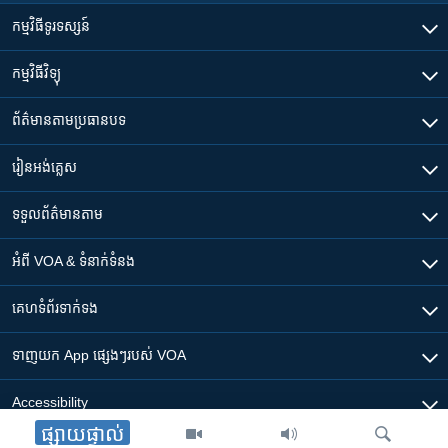
កម្មវិធី​ទូរទស្សន៍
កម្មវិធី​វិទ្យុ
ព័ត៌មាន​តាមប្រធានបទ​
រៀន​​អង់គ្លេស
ទទួល​ព័ត៌មាន​តាម
អំពី​ VOA & ទំនាក់ទំនង
គេហទំព័រ​​ទាក់ទង
ទាញយក​ App ផ្សេងៗ​របស់​ VOA
Accessibility
ផ្សាយផ្ទាល់