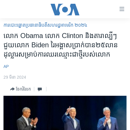
ភ្ជាប់​
ទៅ​
គេហទំព័រ​
ការបោះឆ្នោតប្រធានាធិបតីសហរដ្ឋអាមេរិក ២០២៤
កម្ពុជា
ទាក់ទង
លោក Obama លោក Clinton និង​តារា​ល្បីៗ​
រំលង​
អន្តរជាតិ
ជួយ​លោក Biden រៃ​អង្គាស​ប្រាក់​បាន​២៥លាន​
និង​
អាមេរិក
ដុល្លារ​សម្រាប់​ការ​ឈរឈ្មោះជាថ្មី​របស់​លោក
ចូល​
ទៅ​​
ចិន
AP
ទំព័រ​
ហេឡូវីអូអេ
ព័ត៌មាន​​
29 មីនា 2024
តែ​
កម្ពុជាច្នៃប្រតិដ្ឋ
ម្តង
ចែករំលែក
ព្រឹត្តិការណ៍ព័ត៌មាន
រំលង​
និង​
ទូរទស្សន៍ / វីដេអូ​
ចូល​
វិទ្យុ / ផតខាសថ៍
ទៅ​
ទំព័រ​
កម្មវិធីទាំងអស់