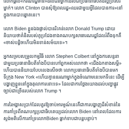
លោក​ផ្តល់​«ករណីវិជ្ជមាន»ដល់​ជនម្នាក់​ដែលជា​ប្រធានាធិបតី​ដ៏ល្អ​ប្រសើរ​
ម្នាក់។ លោក Clinton ​បាន​សុំឱ្យ​ពលរដ្ឋ​«ឈរ​ជា​មួយអ្វីដែលបានការ»​នៅ​
ក្នុង​ការបោះឆ្នោត​នេះ។
លោក Biden ​ខ្លួនឯង​ផ្ទាល់​បាន​រិះគន់​លោក Donald Trump​ ដោយ​
និយាយ​ថា​គំនិត​របស់​គូប្រជែង​ខាង​គណបក្ស​សាធារណរដ្ឋ​ដែល​រំពឹងទុក​គឺ​
«ចាស់​បន្តិច​ហើយ​មិន​ទាន់សម័យ​ទេ»។
អ្នកសម្រប​សម្រួល​កម្មវិធី ​លោក​ Stephen Colbert​ នៅក្នុង​ការសន្ទនា​
ជាមួយ​ប្រធានាធិបតី​ទាំងបី​បាន​ហៅ​ពួកអស់លោក​ថា​ «ជើងឯក​ខាង​សម្តី»​
ហើយ​បាន​និយាយ​បែប​លេង​សើច​ថា ​លោក​ប្រធានាធិបតី​ទាំងបី​បាន​មក​
ទីក្រុង​ New York ​«ហើយ​គ្មាន​នរណា​ម្នាក់​ក្នុង​ចំណោម​នេះ​មក​ទីនេះ​ ដើម្បី​
បង្ហាញខ្លួន​នៅក្នុង​តុលាការ​នោះ​ទេ» ដែល​ជា​ការថ្លែង​យោងដល់​បញ្ហា​ផ្លូវ​
ច្បាប់​ជាច្រើន​របស់​លោក Trump ។
ការរៃអង្គាស​ប្រាក់​ដែល​គួរ​ឱ្យ​ចាប់​អារម្មណ៍​នេះ​គឺជា​ការបង្ហាញ​ដ៏​សំខាន់​នៃ​
ការគាំទ្រ​ពី​គណបក្ស​ប្រជាធិបតេយ្យ​ដល់​លោក Biden​ នៅពេលដែល​ការ
ស្ទង់មតិ​លើ​ការគាំទ្រ​លោក​Biden ​ធ្លាក់ទាប​ជា​បន្ត​បន្ទាប់។