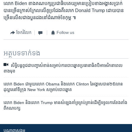
លោក​ Biden ខាងគណបក្សប្រជាធិបតេយ្យ​មាន​ប្រៀប​ខាងអង្គាសប្រាក់
បានច្រើន​ក្រាស់ក្រែល​លើ​គូប្រជែង​គឺ​លោក Donald Trump ​ដោយ​បាន​
ច្រើន​លើស​ជាង​បួនដង​នៅដំណាច់​ខែកុម្ភៈ៕
ចែករំលែក
Follow us
អត្ថបទ​ទាក់ទង
សិទ្ធិបន្តពូជជាបញ្ហាសំខាន់សម្រាប់ការបោះឆ្នោតប្រធានាធិតបីអាមេរិកនាពេល
ខាងមុខ
លោក Biden ជាមួយ​លោក Obama និង​លោក Clinton រៃ​អង្គាស​បាន​២៥លាន​
ដុល្លារ​នៅ​ទីក្រុង New York សម្រាប់​បោះ​ឆ្នោត
លោក Biden និងលោក Trump មាន​សំឡេង​គាំទ្រ​គ្រប់គ្រាន់​ដើម្បី​ទទួល​ការ​តែងតាំង​
ពី​គណបក្ស
បណ្តាញ​សង្គម