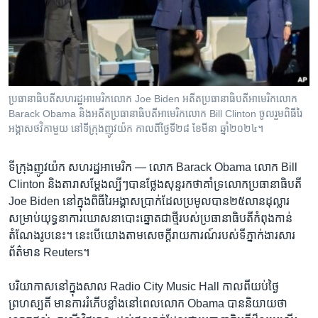
រចនា
សម្ព័ន្ធ​
Khmer English
រំលង​
និង​
បណ្តាញ​សង្គម
ចូល​
ទៅ​
ប្រធានាធិបតី​សហរដ្ឋអាមេរិក​លោក Joe Biden អតីតប្រធានាធិបតីអាមេរិក​លោក
កាន់​
Barack Obama និង​អតីតប្រធានាធិបតី​អាមេរិក​លោក Bill Clinton ចូលរួម​ពិធីរៃ
ទំព័រ​
អង្គាសថវិកា​មួយ នៅទីក្រុងញូវយ៉ក កាលពីថ្ងៃទី២៨ ខែមីនា ឆ្នាំ២០២៤។
ភាសា
ស្វែង​
រក
ទីក្រុងញូវយ៉ក សហរដ្ឋអាមេរិក —
លោក​ Barack Obama លោក​ Bill
Clinton និងតារា​សម្តែង​ល្បីៗ​បាន​ថ្លែង​សុន្ទរកថា​គាំទ្រ​លោកប្រធានាធិបតី
Joe Biden ​នៅក្នុង​ពិធី​រៃអង្គាស​ប្រាក់​ដែល​ប្រមូល​បាន​២៥​លាន​ដុល្លារ​
សម្រាប់​យុទ្ធនាការឃោសនាបោះឆ្នោត​ជា​ថ្មីរបស់​ប្រធានាធិបតី​កំពុង​កាន់
តំណែង​រូប​នេះ។ នេះ​បើ​យោងតាម​សេចក្តី​រាយការណ៍​របស់​ទីភ្នាក់ងារ​សារ
ព័ត៌មាន Reuters។
បរិយាកាស​នៅ​ក្នុង​សាល Radio City Music Hall ​កាលពី​យប់​ថ្ងៃ​
ព្រហស្បតិ៍ មាន​ការរំភើប​ខ្លាំង​នៅពេល​លោក Obama ​បាន​និយាយ​ថា​