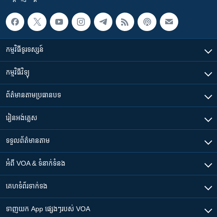
កម្មវិធី​ទូរទស្សន៍
កម្មវិធី​វិទ្យុ
ព័ត៌មាន​តាមប្រធានបទ​
រៀន​​អង់គ្លេស
ទទួល​ព័ត៌មាន​តាម
អំពី​ VOA & ទំនាក់ទំនង
គេហទំព័រ​​ទាក់ទង
ទាញយក​ App ផ្សេងៗ​របស់​ VOA