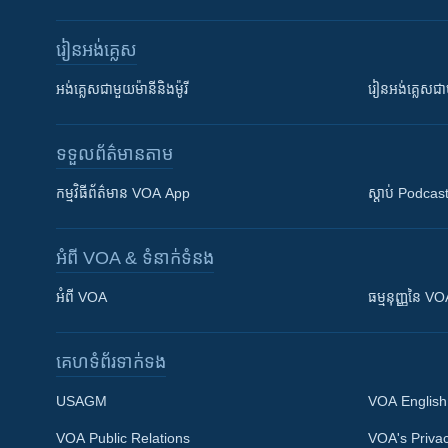
រៀន​​អង់គ្លេស
អង់គ្លេស​ជាមួយ​ម៉ានី​និង​ម៉ូរី
រៀន​​​​​​អង់គ្លេ
ទទួល​ព័ត៌មាន​តាម
កម្មវិធី​ព័ត៌មាន VOA App
ស្តាប់ Podcas
អំពី​ VOA & ទំនាក់ទំនង
អំពី​ VOA
ធម្មនុញ្ញ​នៃ V
គេហទំព័រ​​ទាក់ទង
USAGM
VOA English
VOA Public Relations
VOA's Privac