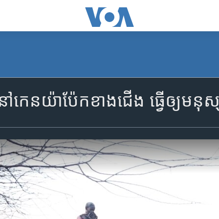
​​នៅ​កេនយ៉ា​ប៉ែក​ខាង​ជើង ធ្វើ​ឲ្យ​មនុស្