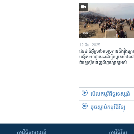
12 មីនា 2025
ជនជាតិ​អ៊ីស្រាអែល​ប្រកាន់​តឹងរ៉ឹង​គ្រោ
បង្កើត​«អាជ្ញាធរ‍»​ដើម្បី​បម្លាស់​ទី​ជនជា
ប៉ាឡេស្ទីន​ចេញពី​ហ្កាហ្សា​ឱ្យ​អស់
មើល​កម្មវិធី​ទូរទស្សន៍
ចុចស្តាប់កម្មវិធីវិទ្យុ
កម្មវិធី​ទូរទស្សន៍
កម្មវិធី​វិទ្យុ