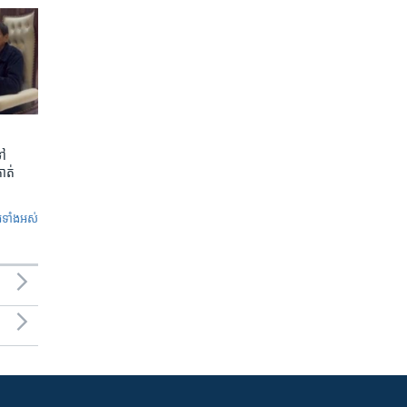
ទៅ
កាត់
ូ​ទាំង​អស់