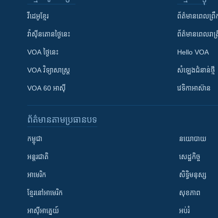
វីដេអូ​ខ្មែរ
ព័ត៌មាន​ពេល​ព្រឹ
វ៉ាស៊ីនតោន​ថ្ងៃ​នេះ
ព័ត៌មាន​​ពេល​រាត្រ
VOA ថ្ងៃនេះ
Hello VOA
VOA ​វិទ្យាសាស្ត្រ
សំឡេង​ជំនាន់​ថ្មី
VOA 60 អាស៊ី
វេទិកា​អាស៊ាន
ព័ត៌មាន​តាមប្រធានបទ​
កម្ពុជា
នយោបាយ
អន្តរជាតិ
សេដ្ឋកិច្ច
អាមេរិក
សិទ្ធិមនុស្ស
ខ្មែរ​នៅអាមេរិក
សុខភាព
អាស៊ីអាគ្នេយ៍
អប់រំ