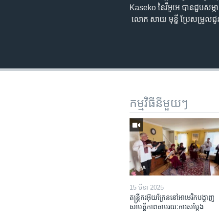
Kaseko នៃ​វីអូអេ បាន​ជួប​សម្ភាស
លោក សាយ មុន្នី ប្រែសម្រួល​ជ
កម្មវិធី​នីមួយៗ
15 មីនា 2025
តន្ត្រីករ​អ៊ុយក្រែន​នៅ​អាមេរិក​បង្ហាញ​
សាមគ្គីភាព​តាម​រយៈ​ការសម្តែង