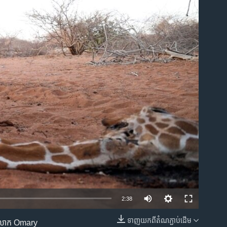
ble
2:38
ទាញ​យក​ពី​តំណភ្ជាប់​ដើម
រ។ លោក Omary
EMBED