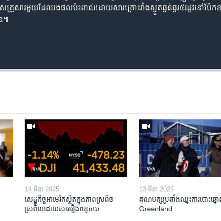
​គ្រួសារ​មួយ​ដែល​រង​ផល​ប៉ះពាល់​ដោយសារ​គ្រោះ​រាំង​ស្ងួត​ធ្ងន់ធ្ងរ​៥​រដូវ​នៅ​ប៉ែ
ូន៕
14 មីនា 2025
13 មីនា 2025
សេដ្ឋកិច្ច​អាមេរិក​ស្ថិត​ក្នុង​ភាពស្រពិច
គណបក្ស​ប្រឆាំង​ឈ្នះ​ការបោះឆ្នោ
ស្រពិល​ដោយសារ​រឿង​ពន្ធគយ
Greenland