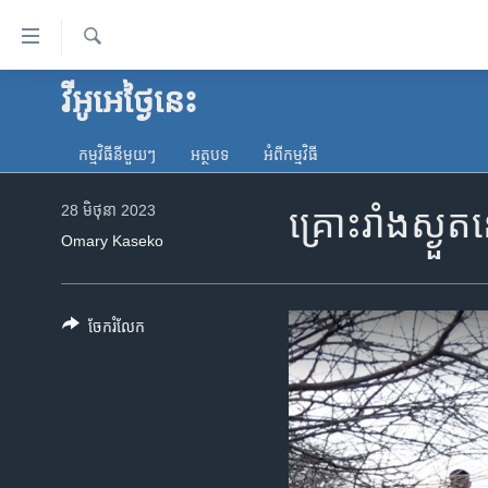
ភ្ជាប់​
ទៅ​
គេហទំព័រ​
ស្វែង​
វីអូអេថ្ងៃនេះ
កម្ពុជា
រក
ទាក់ទង
អន្តរជាតិ
រំលង​
កម្មវិធី​នីមួយៗ
អត្ថបទ​
អំពី​កម្មវិធី​
និង​
អាមេរិក
ចូល​
28 មិថុនា 2023
គ្រោះ​រាំងស្ងួត
ចិន
ទៅ​​
Omary Kaseko
ទំព័រ​
ហេឡូវីអូអេ
ព័ត៌មាន​​
កម្ពុជាច្នៃប្រតិដ្ឋ
តែ​
ចែករំលែក
ម្តង
ព្រឹត្តិការណ៍ព័ត៌មាន
រំលង​
ទូរទស្សន៍ / វីដេអូ​
និង​
ចូល​
វិទ្យុ / ផតខាសថ៍
ទៅ​
កម្មវិធីទាំងអស់
ទំព័រ​