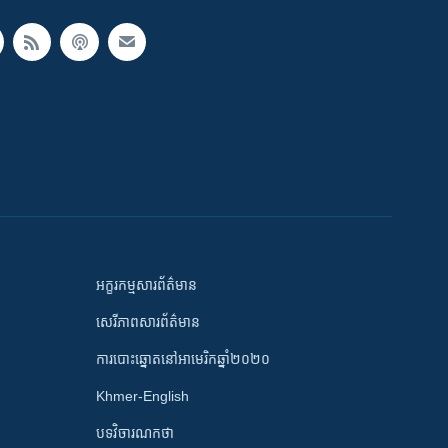
អក្ខរកម្មសារព័ត៌មាន
សេរីភាពសារព័ត៌មាន
ការបោះឆ្នោតនៅអាមេរិកឆ្នាំ២០២០
Khmer-English
បទវិចារណកថា