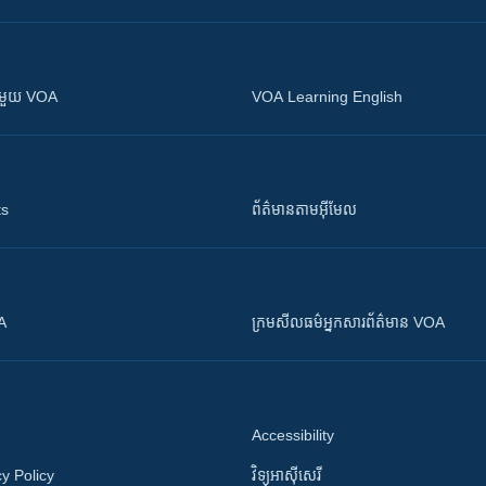
ស​​ជាមួយ VOA
VOA Learning English
ts
ព័ត៌មាន​តាម​អ៊ីមែល
OA
ក្រម​​​សីលធម៌​​​អ្នក​​​សារព័ត៌មាន VOA
Accessibility
y Policy
វិទ្យុ​អាស៊ី​សេរី