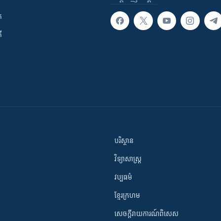
ក
ី
បរិស្ថាន
វិទ្យាសាស្រ្ត
វប្បធម៌
ខ្មែរក្រហម
សេចក្តីរាយការណ៍ពិសេស