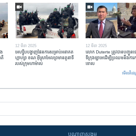
12 មីនា 2025
12 មីនា 2025
ង​
អេហ្ស៊ីប​បង្ហាញ​ផែនការ​សម្រាប់​អនាគត​
លោក Duterte ត្រូវ​បាន​បញ្ជូន
តិ​
ហ្កាហ្សា ខណៈ​អ៊ីស្រាអែល​ព្រមាន​តួនាទី​
ទីក្រុងឡាអេ​ដើម្បី​ប្រឈម​នឹង​ការ
របស់​ក្រុម​ហាម៉ាស់
ទោស
មើល​វីដេអ
បណ្តាញ​សង្គម