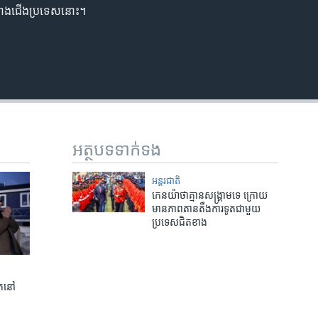
ក​ខាង​ជើង​ប្រទេស​នោះ។
អត្ថបទ​ទាក់ទង
អន្តរជាតិ
កេនយ៉ាថាគ្មានសង្គ្រាមទេ ក្រោយ
មានភាពតានតឹងការទូតជាមួយ
ប្រទេសជិតខាង
ត​នៅ