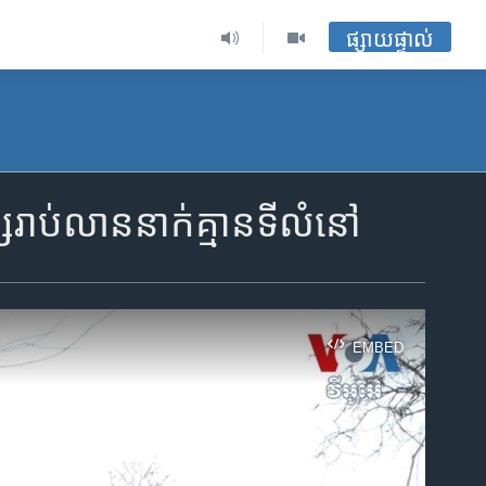
ផ្សាយផ្ទាល់
ស​រាប់​លាន​នាក់​គ្មាន​ទី​លំនៅ
EMBED