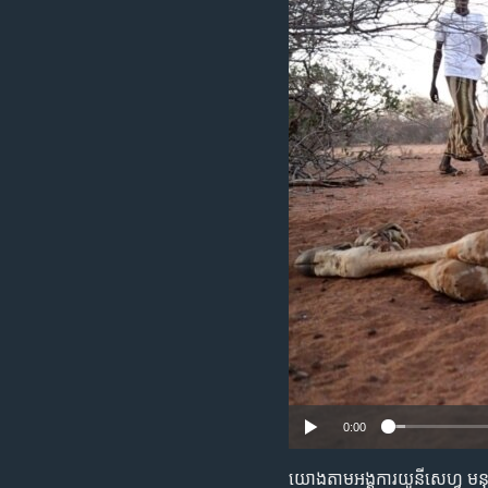
រចនា
សម្ព័ន្ធ​
រំលង​
និង​
ចូល​
ទៅ​
កាន់​
ទំព័រ​
ស្វែង​
រក
0:00
យោង​តាម​អង្គការ​យូនីសេហ្វ មនុ