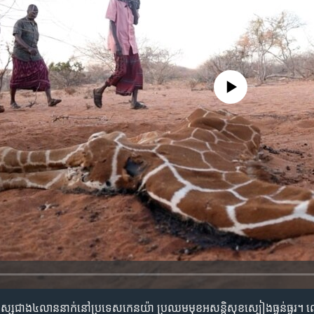
No media source currently availa
ស្ស​ជាង​៤​លាន​នាក់​នៅ​ប្រទេស​កេន​យ៉ា ប្រឈម​មុខ​អសន្តិសុខ​ស្បៀង​ធ្ងន់ធ្ង