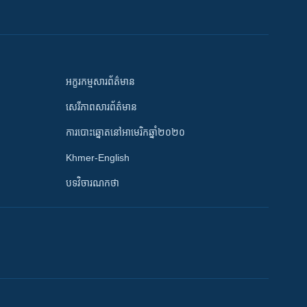
អក្ខរកម្មសារព័ត៌មាន
សេរីភាពសារព័ត៌មាន
ការបោះឆ្នោតនៅអាមេរិកឆ្នាំ២០២០
Khmer-English
បទវិចារណកថា