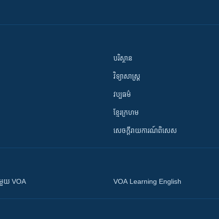
បរិស្ថាន
វិទ្យាសាស្រ្ត
វប្បធម៌
ខ្មែរក្រហម
សេចក្តីរាយការណ៍ពិសេស
ស​​ជាមួយ VOA
VOA Learning English