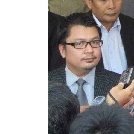
រចនា
សម្ព័ន្ធ​
រំលង​
និង​
ចូល​
ទៅ​
កាន់​
ទំព័រ​
ស្វែង​
រក