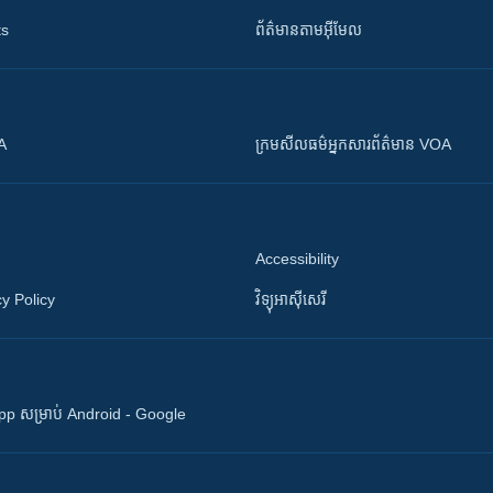
ts
ព័ត៌មាន​តាម​អ៊ីមែល
OA
ក្រម​​​សីលធម៌​​​អ្នក​​​សារព័ត៌មាន VOA
Accessibility
y Policy
វិទ្យុ​អាស៊ី​សេរី
 App សម្រាប់ Android - Google