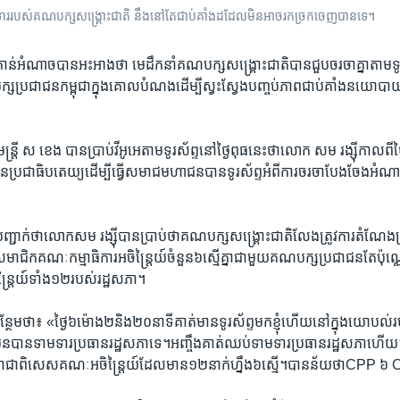
មទារ​របស់​គណបក្ស​សង្គ្រោះ​ជាតិ​ ​នឹង​នៅ​តែ​ជាប់​គាំង​ដដែល​​មិន​អាច​រក​ច្រក​ចេញ​បាន​ទេ។​
់​អំណាច​បាន​អះអាង​ថា​ មេដឹក​នាំ​គណបក្ស​សង្គ្រោះ​ជាតិ​បាន​ជួប​ចរចា​គ្នា​តាម​ទូរ
ណបក្ស​ប្រជាជន​កម្ពុជា​ក្នុង​គោល​បំណង​ដើម្បី​ស្វះ​ស្វែង​បញ្ចប់​ភាព​ជាប់​គាំង​នយោបាយ
រី​ ស ខេង ​បាន​ប្រាប់​វីអូអេ​តាម​ទូរស័ព្ទ​នៅ​ថ្ងៃ​ពុធ​នេះ​ថា​លោក​ សម រង្ស៊ី​កាល​ពី​
រជាធិបតេយ្យ​ដើម្បី​ធ្វើ​សមាជ​មហា​ជន​បាន​ទូរស័ព្ទ​អំពី​ការ​ចរចា​បែង​ចែង​អំណាច​ក
ាក់​ថា​លោក​សម រង្ស៊ី​បាន​ប្រាប់​ថា​គណបក្ស​សង្គ្រោះជាតិ​លែង​ត្រូវ​ការ​តំណែង​ប
មាជិក​គណៈកម្មាធិការ​អចិន្ត្រៃយ៍​ចំនួន​៦​ស្មើ​គ្នា​ជាមួយ​គណបក្ស​ប្រជាជន​តែ​ប៉ុណ្
ត្រៃយ៍​ទាំង​១២​របស់​រដ្ឋសភា។​
​ថា៖ ​«​ថ្ងៃ​៦​ម៉ោង​២​និង​២០​នាទី​គាត់​មាន​ទូរស័ព្ទ​មក​ខ្ញុំ​ហើយ​នៅក្នុង​យោបល់​របស
ាត់​មិន​បាន​ទាមទារ​ប្រធាន​រដ្ឋសភា​ទេ។​អញ្ចឹង​គាត់​ឈប់​ទាមទារ​ប្រធាន​រដ្ឋ​សភា​ហើយ។​ប៉ុ
សភា​ជាពិសេស​គណៈ​អចិន្ត្រៃយ៍​ដែល​មាន​១២​នាក់​ហ្នឹង​៦​ស្មើ។​បាន​ន័យថា​CPP 