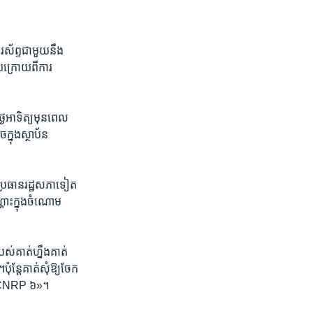
ស័ព្ទ​ជាមួយ​នឹង​
​ក្រោយ​ពី​ការ​
ថ្ងៃអាទិត្យ​មុនពេល​
្នុង​ស្ថាប័ន​
្រធាន​រដ្ឋ​សភា​ទៀត​
ណោះ​ក្នុង​ចំណោម​
់​គាត់​ហ្នឹង​គាត់​
ន្តែ​គាត់​សុំ​ឱ្យ​ចែក​
៦​ CNRP ​៦»។