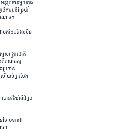
នុប្រធាន​មួយ​ក្នុង​
ិការ​អចិន្ត្រៃយ៍​
ៃ​អំណាច។​
​ជាប់​គាំង​ដដែលមិន​
ស​សង្គ្រោះជាតិ​
ូប​គឺ​គណបក្ស​
ង​ប្រធាន​
ប​ហើយ​ចំនួន​បែង​
ន​បាន​ដឹងអំពីជំនួប​
​នៅ​ទាមទារ​ជា​
ែល។​