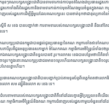
ើក​មុនៗគណបក្ស​សង្គ្រោះជាតិ​បាន​ទាមទារ​កាន់​កាប់​មុខ​តំណែង​ជា​ប្រធាន​រដ្ឋ​សភា​ អ
្ឋសភា​ទាំង​ពីរនៃរដ្ឋសភា​និង​ទាមទារ​កាន់​កាប់​មុខ​តំណែង​មួយ​ចំនួន​ក្នុង​គណៈ​កម្មា​ធ
ញ​របស់​រដ្ឋសភា​ដើម្បី​អ្វី​មួយ​ដែល​គណបក្ស​នេះ ​បាន​ចាត់​ទុក​ថា​ជា​តុល្យ​ភាព​ន
ី​ស្តីទី​ ស ខេង ​បាន​បញ្ជាក់​ថា ​ការ​ទាមទារ​របស់​គណបក្ស​សង្គ្រោះ​ជាតិ នឹង​នៅ​តែ
ន​ទេ។​
ណបក្ស​ប្រជាជន​កម្ពុជា​បាន​ផ្តល់​ជូន​ប្រធាន​ខ្លះ​នៃ​គណៈកម្មការ​ទាំង​៩​ទៅ​គណបក្
ដ្ឋសភា​បី​រូប​គឺ​ជូន​អនុប្រធាន​សភា​ម្នាក់​ ចំណែក​គណៈកម្មាធិការ​អចិន្ត្រៃយ៍​ទាំង​១២​រ
ក​ឯ​គណបក្ស​សង្គ្រោះជាតិ​ទទួល​បាន​៥​ រូប។​លោក​ស ខេង​បាន​បន្ថែម​ថា​បើ​គិត​ទាំ
២១​រូប។​ក្នុង​នោះ​គណបក្ស​ប្រជាជន​មាន​១១​រូប​ហើយ​គណបក្ស​សង្គ្រោះជាតិ​១០​រូ
​ប្រហែល​គ្នា​ហើយ។​
រធាន​គណបក្ស​សង្គ្រោះជាតិបាន​បញ្ជាក់​ប្រាប់​តាម​ទូរស័ព្ទ​ពីខេត្ត​កំពត​ថា​លោក​មិ
វាង​លោក​ សម រង្ស៊ី​និង​លោក​ ស ខេង​ ទេ។​
ំហរ​ទាម​ទារ​របស់​គណបក្ស​សង្គ្រោះ​ជាតិ​គឺ​នៅ​ដដែល​គ្មាន​អ្វី​ប្រែប្រួល​ទេ​គឺ​យើង
​គណៈកម្មាធិការ​អចិន្ត្រៃយ៍​និង​គណៈកម្មការ​ជំនាញ​របស់​រដ្ឋសភា​មួយ​ចំនួន​នៅ​ដដ