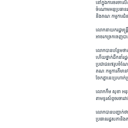
នៅ​ក្នុង​ការ​ចរចា​ល
ចំណោ​ម​អនុ​ប្រធាន​រដ
និង​គណៈកម្មការ​ជំនា
លោក​នាយក​រដ្ឋ​មន្ត្រ
អាច​រក​ច្រក​ចេញ​បា
លោក​បាន​បន្ថែម​ថា​គ
ហើយ​ថ្នាក់​ដឹក​នាំ​រ
ប្រជាជន​៧​រូប​ចំណែ
គណៈកម្មការ​គឺ​មាន​
ចែក​គ្នា​នេះ​ប្រហាក់
លោក​កឹម សុខា​ អនុប្
តាម​ទូរស័ព្ទ​ចរចា​រ
លោក​បាន​បញ្ជាក់​ថា​ជ
ប្រធាន​រដ្ឋសភា​និង