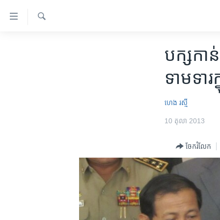
ភ្ជាប់​
ទៅ​
គេហទំព័រ​
ស្វែង​
កម្ពុជា
រក
បក្ស​កាន
ទាក់ទង
អន្តរជាតិ
រំលង​
ទាមទារ​ក
និង​
អាមេរិក
ចូល​
ចិន
ហេង រស្មី
ទៅ​​
ទំព័រ​
ហេឡូវីអូអេ
10 តុលា 2013
ព័ត៌មាន​​
កម្ពុជាច្នៃប្រតិដ្ឋ
តែ​
ចែករំលែក
ម្តង
ព្រឹត្តិការណ៍ព័ត៌មាន
រំលង​
ទូរទស្សន៍ / វីដេអូ​
និង​
ចូល​
វិទ្យុ / ផតខាសថ៍
ទៅ​
កម្មវិធីទាំងអស់
ទំព័រ​