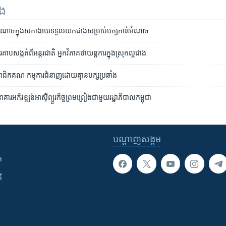
ទង
អំណាច​ក្នុង​សភា​ងាយ​ទទួល​យក​ជាង​សម្រាប់​បក្ស​កាន់​អំណាច
គាប​សង្កត់​ពី​អន្តរជាតិ អ្នក​វិភាគ​ថា​យន្តការ​ក្នុង​ស្រុក​ល្អ​ជាង
ិក​គណៈកម្មការ​ជំនាញ​ដោយ​គ្មាន​បក្ស​ប្រឆាំង
ាគារ​អភិវឌ្ឍន៍​អាស៊ី​ព្យួរ​កិច្ចព្រមព្រៀង​ជាមួយ​រដ្ឋាភិបាល​កម្ពុជា
បណ្តាញ​សង្គម
ក
ី