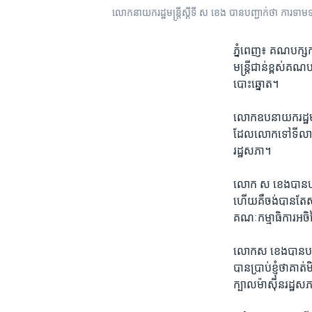
លោក​នាយក​រដ្ឋ​មន្ត្រី​ស្តីទី​ ស ខេង​ បាន​បញ្ជាក់​ថា​ ការទា
ភ្នំពេញ៖ គណបក្ស​កាន
មន្ត្រី​ជាន់​ខ្ពស់​គ
បោះឆ្នោត។​
លោក​ឧបនាយក​រដ្ឋ​មន្ត្
ដែល​លោក​ទៅ​ទីលាន​ប្
រដ្ឋសភា។​
លោក​ ស ខេង​បាន​បញ្ជ
ហើយ​គឺ​ចង់​បាន​តែ​ស
គណៈ​កម្មាធិការ​អចិន្
លោក​ស ខេង​បាន​បន្ថែម
បាន​ប្រាប់​ខ្ញុំ​ថា​គ
ក្បាល​ម៉ាស៊ីន​រដ្ឋ