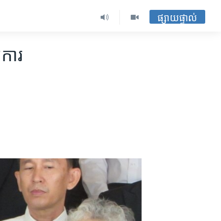
ផ្សាយផ្ទាល់
ការ​