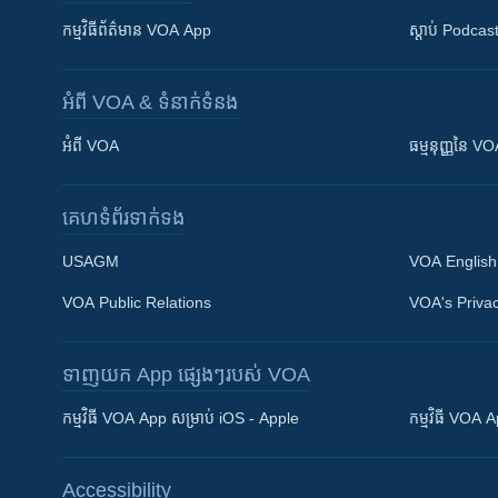
កម្មវិធី​ព័ត៌មាន VOA App
ស្តាប់ Podcas
អំពី​ VOA & ទំនាក់ទំនង
អំពី​ VOA
ធម្មនុញ្ញ​នៃ V
គេហទំព័រ​​ទាក់ទង
USAGM
VOA English
VOA Public Relations
VOA's Privac
ទាញយក​ App ផ្សេងៗ​របស់​ VOA
Khmer English
កម្មវិធី​ VOA App សម្រាប់ iOS - Apple
កម្មវិធី​ VOA
បណ្តាញ​សង្គម
Accessibility