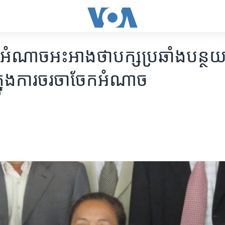
់​អំណាច​អះអាង​ថា​បក្ស​ប្រឆាំង​បន្ថយ​
្នុង​ការ​ចរចា​ចែក​អំណាច