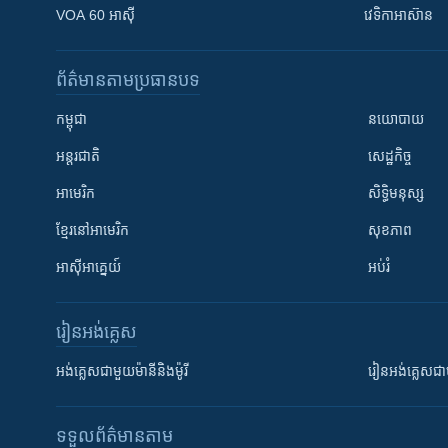
VOA 60 អាស៊ី
វេទិកា​អាស៊ាន
ព័ត៌មាន​តាមប្រធានបទ​
កម្ពុជា
នយោបាយ
អន្តរជាតិ
សេដ្ឋកិច្ច
អាមេរិក
សិទ្ធិមនុស្ស
ខ្មែរ​នៅអាមេរិក
សុខភាព
អាស៊ីអាគ្នេយ៍
អប់រំ
រៀន​​អង់គ្លេស
អង់គ្លេស​ជាមួយ​ម៉ានី​និង​ម៉ូរី
រៀន​​​​​​អង់គ្លេ
ទទួល​ព័ត៌មាន​តាម