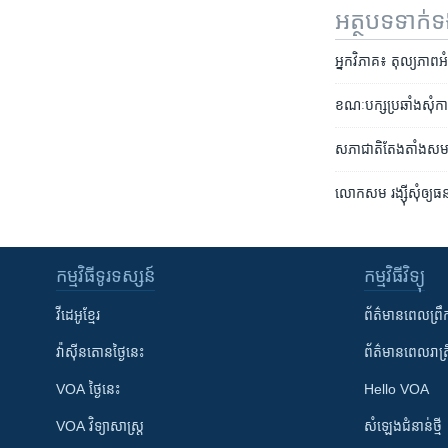
អត្ថបទ​ទាក់
អ្នក​វិភាគ៖ តុល្យភាព​
ខណៈបក្ស​ប្រឆាំង​សុំ​ការ​
សភាជាតិ​តែងតាំង​សមាជ
លោក​សម រង្ស៊ី​សុំ​ឲ្យ​ធន
កម្មវិធី​ទូរទស្សន៍
កម្មវិធី​វិទ្យុ
វីដេអូ​ខ្មែរ
ព័ត៌មាន​ពេល​ព្រឹ
វ៉ាស៊ីនតោន​ថ្ងៃ​នេះ
ព័ត៌មាន​​ពេល​រាត្រ
VOA ថ្ងៃនេះ
Hello VOA
VOA ​វិទ្យាសាស្ត្រ
សំឡេង​ជំនាន់​ថ្មី