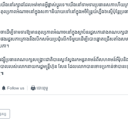
​នៅ​រក្សា​ដដែល​អត់​មាន​អ្វី​ផ្លាស់​ប្តូរ​ទេ។​យើង​នៅ​ទាម​ទារ​ប្រធាន​សភា​ហើយ​គ្រប
ុល្យភាព​អំណាច​នៅ​ក្នុង​សភា។​និយាយ​ទៅ​នៅ​ក្នុង​អចិន្ត្រៃយ៍​ហ្នឹង​៦​ស្មើ​ប៉ុន្តែ​ប្រ
ចា​ដើម្បី​ទាមទារ​ឱ្យ​មាន​តុល្យភាព​អំណាច​នៅ​ក្នុងស្ថាប័នរដ្ឋសភា​រវាង​គណបក្ស​ជាប់​
ផង​រដ្ឋសភា​គ្រោង​នឹង​បើក​សម័យ​ប្រជុំ​លើកទី​មួយ​ដើម្បី​បោះឆ្នោត​ជ្រើស​តាំង​ស
្ឋសភា។
ី​ប្រធាន​គណបក្ស​សង្គ្រោះជាតិ​បាន​ស្វះ​ស្វែង​រក​អន្តរាគមន៍​ពី​សហគមន៍​អឺរ៉ុប​និង​
ឋា​ភិបាល​របស់​លោក​នាយក​រដ្ឋមន្ត្រី​ហ៊ុន សែន ​ដែលលោក​បាន​ចោទ​ប្រកាន់​ថា​បាន​
្ញ៕
Follow us
បោះពុម្ព
មនុស្ស