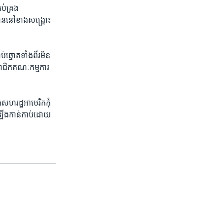
់​គ្រង​
ធាន​នៅ​ខាង​សង្គ្រោះ
ឆ្នោត​ទាំង​ពីរ​មិន​
មាជិក​គណៈកម្មការ​
សហរដ្ឋ​អាមេរិក​កុំ​
ឡើង​កាន់​កាប់​ដោយ​