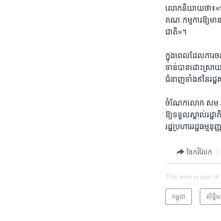
លោក​និយាយ​ថា៖​«​យើង
គណៈកម្មការ​ឱ្យ​មាន​ត
ជាតិ»។​
ក្នុង​ពេល​ដែល​ការ​ចរ
ទាន់​បាន​ដោះ​ស្រាយ
ជំនាញ​ទាំង​៩​នៃ​រដ
ចំណែក​លោក​ សម រង្ស៊
ឱ្យ​ទទួល​ស្គាល់រដ្
រដ្ឋ​ប្រហារ​រដ្ឋ​ធម្មនុញ
ចែករំលែក
This item is part of
កម្ពុជា
សិទ្ធិ​