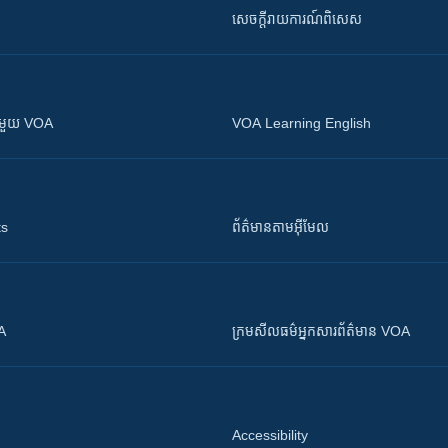
សេចក្តីរាយការណ៍ពិសេស
ស​​ជាមួយ VOA
VOA Learning English
ts
ព័ត៌មាន​តាម​អ៊ីមែល
OA
ក្រម​​​សីលធម៌​​​អ្នក​​​សារព័ត៌មាន VOA
Accessibility