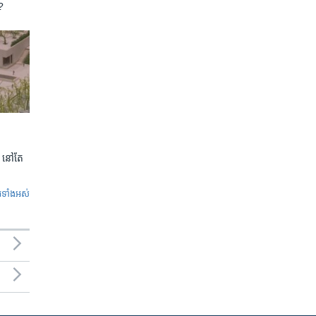
?
 នៅតែ​
ូ​ទាំង​អស់