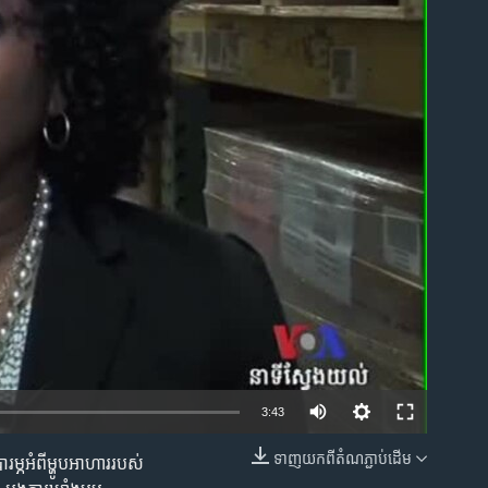
ble
3:43
ទាញ​យក​ពី​តំណភ្ជាប់​ដើម
ម្ភ​អំពី​ម្ហូប​អាហារ​របស់​
EMBED