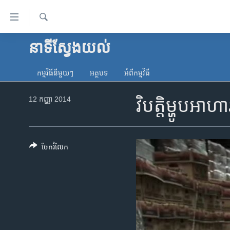
ភ្ជាប់​
ទៅ​
គេហទំព័រ​
ស្វែង​
នាទី​ស្វែង​យល់
កម្ពុជា
រក
ទាក់ទង
អន្តរជាតិ
រំលង​
កម្មវិធី​នីមួយៗ
អត្ថបទ​
អំពី​កម្មវិធី​
និង​
អាមេរិក
ចូល​
12 កញ្ញា 2014
វិបត្តិ​ម្ហូប​អា
ចិន
ទៅ​​
ទំព័រ​
ហេឡូវីអូអេ
ព័ត៌មាន​​
កម្ពុជាច្នៃប្រតិដ្ឋ
តែ​
ចែករំលែក
ម្តង
ព្រឹត្តិការណ៍ព័ត៌មាន
រំលង​
ទូរទស្សន៍ / វីដេអូ​
និង​
ចូល​
វិទ្យុ / ផតខាសថ៍
ទៅ​
កម្មវិធីទាំងអស់
ទំព័រ​