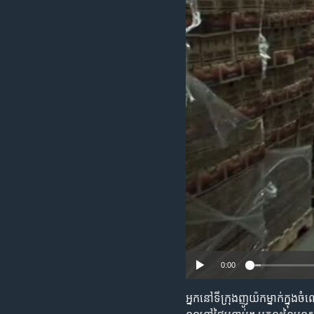
រចនា
សម្ព័ន្ធ​
រំលង​
និង​
ចូល​
ទៅ​
កាន់​
ទំព័រ​
ស្វែង​
រក
0:00
អ្នក​នៅ​ទីក្រុង​​ញូយ៉ក​ម្នាក់​ក្នុង