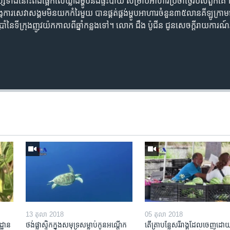
នុស្ស​ទាំង​នោះ​ពឹង​ផ្អែក​លើ​ឃ្លាំង​ម្ហូប​និង​ផ្ទះបាយ សម្រាប់​អាហារ​ប្រចាំ​ថ្ងៃ​របស់​ពួកគេ។ អ
ារ​សេវា​សង្គម​មិន​យក​កំរៃ​មួយ បាន​ផ្គត់​ផ្គង់​ម្ហូប​អាហារ​ចំនួន​៣៥​លាន​គីឡូក្រាម​ទៅ​
ួន​ប្រាំ​នៃ​ទីក្រុង​ញូវយ៉ក​កាលពី​ឆ្នាំ​កន្លង​ទៅ។ លោក ជឹង ប៉ូជីន ជូន​សេចក្តី​រាយ
13 តុលា 2018
05 តុលា 2018
្ឋាន​
ថង់​ផ្លាស្ទិក​​ក្នុង​សមុទ្រ​សម្លាប់​កូន​អណ្តើក
តើ​ត្រា​បន្លែ​សរីរាង្គ​ដែល​ចេញ​ដោយ