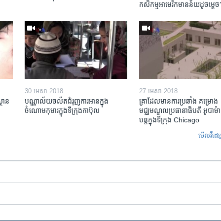
ក
កសិកម្ម​អាមេរិក​មាន​ន័យ​ដូចម្តេច
30 មេសា 2018
27 មេសា 2018
្ថាន​
បណ្ណាល័យ​ចល័ត​ជំរុញ​ការអាន​ក្នុង
គ្រាដែល​មាន​ការ​ប្រឆាំង គម្រោង​
ចំណោម​កុមារ​ក្នុងទីក្រុង​កាប៊ុល
មជ្ឈមណ្ឌល​ប្រធានាធិបតី អូបាម៉ា
បន្ត​ក្នុង​ទីក្រុង Chicago
មើល​វីដេអ