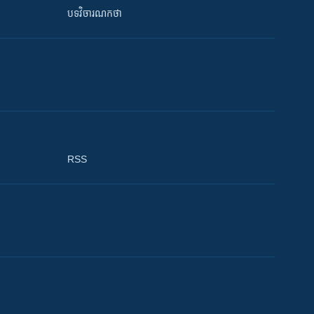
បទវិចារណកថា
RSS