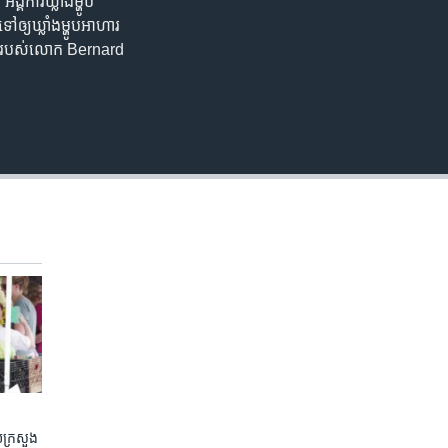
ង្គការ​ឃ្លាំង​ម្ហូប​
ឲ្យ​ឃ្លាំង​ម្ហូប​អាហារ​
ការណ៍​របស់​លោក Bernard
​ក្រសួង​