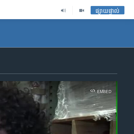
ផ្សាយផ្ទាល់
EMBED