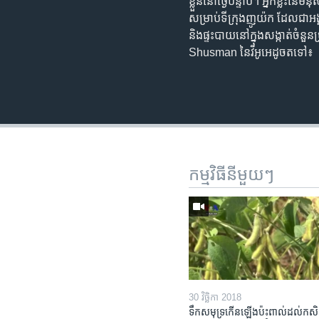
ខ្លួន​នៅ​ថ្ងៃ​បន្ទាប់។ អ្នក​ខ្លះ​នៃ​ម
សម្រាប់​ទីក្រុង​ញូយ៉ក ដែល​ជា​អង្គក
និង​ផ្ទះបាយ​នៅ​ក្នុង​សង្កាត់​ចំន
Shusman នៃ​វីអូអេ​ដូច​តទៅ៖
កម្មវិធី​នីមួយៗ
30 វិច្ឆិកា 2018
ទឹក​សមុទ្រ​កើន​ឡើង​ប៉ះពាល់​ដល់​កសិដ