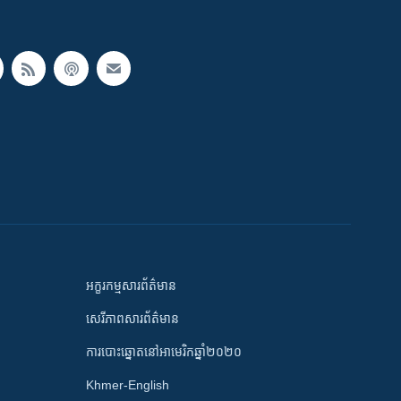
អក្ខរកម្មសារព័ត៌មាន
សេរីភាពសារព័ត៌មាន
ការបោះឆ្នោតនៅអាមេរិកឆ្នាំ២០២០
Khmer-English