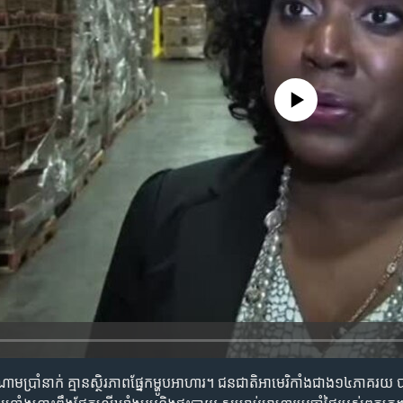
No media source currently availa
​ចំណោម​ប្រាំ​នាក់ គ្មាន​ស្ថិរភាព​ផ្នែក​ម្ហូប​អាហារ។ ជនជាតិ​អាមេរិកាំង​ជាង​១៤​ភាគរយ បារ