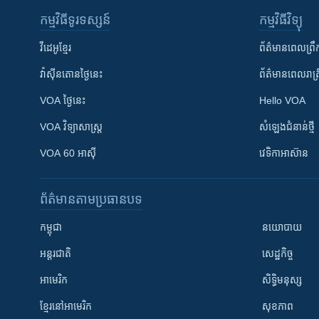
កម្មវិធី​ទូរទស្សន៍
កម្មវិធី​វិទ្យុ
វីដេអូ​ខ្មែរ
ព័ត៌មាន​ពេល​ព្រឹ
វ៉ាស៊ីនតោន​ថ្ងៃ​នេះ
ព័ត៌មាន​​ពេល​រាត្រ
VOA ថ្ងៃនេះ
Hello VOA
VOA ​វិទ្យាសាស្ត្រ
សំឡេង​ជំនាន់​ថ្មី
VOA 60 អាស៊ី
វេទិកា​អាស៊ាន
ព័ត៌មាន​តាមប្រធានបទ​
កម្ពុជា
នយោបាយ
អន្តរជាតិ
សេដ្ឋកិច្ច
អាមេរិក
សិទ្ធិមនុស្ស
ខ្មែរ​នៅអាមេរិក
សុខភាព