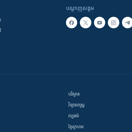
បណ្តាញ​សង្គម
ក
ី
បរិស្ថាន
វិទ្យាសាស្រ្ត
វប្បធម៌
ខ្មែរក្រហម