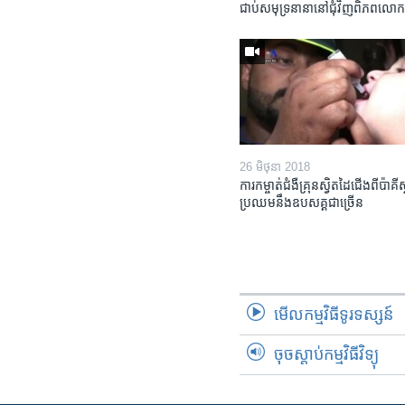
ជាប់​សមុទ្រ​នានា​នៅ​ជុំវិញ​ពិភពលោ
26 មិថុនា 2018
ការ​កម្ចាត់​ជំងឺ​គ្រុន​ស្វិត​ដៃ​ជើង​ពី​ប៉ាគីស
ប្រឈម​នឹង​ឧបសគ្គ​ជាច្រើន
មើល​កម្មវិធី​ទូរទស្សន៍
ចុចស្តាប់កម្មវិធីវិទ្យុ