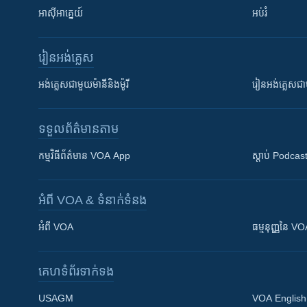
អាស៊ីអាគ្នេយ៍
អប់រំ
រៀន​​អង់គ្លេស
អង់គ្លេស​ជាមួយ​ម៉ានី​និង​ម៉ូរី
រៀន​​​​​​អង់គ្លេ
ទទួល​ព័ត៌មាន​តាម
កម្មវិធី​ព័ត៌មាន VOA App
ស្តាប់ Podcas
អំពី​ VOA & ទំនាក់ទំនង
អំពី​ VOA
ធម្មនុញ្ញ​នៃ V
គេហទំព័រ​​ទាក់ទង
USAGM
VOA English