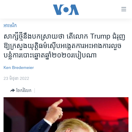
ភ្ជាប់​
ទៅ​
គេហទំព័រ​
អាមេរិក​
កម្ពុជា
ទាក់ទង
សាក្សី​ថ្មី​​នឹង​បកស្រាយ​ថា តើ​លោក​ Trump ជំរុញ​
រំលង​
អន្តរជាតិ
ឱ្យ​ក្រសួង​យុត្តិធម៌​ស៊ើប​អង្កេត​ការ​អះអាង​ការ​លួច​
និង​
អាមេរិក
បន្លំ​ការ​បោះឆ្នោត​ឆ្នាំ​២០២០​របៀប​ណា
ចូល​
ទៅ​​
ចិន
Ken Bredemeier
ទំព័រ​
ហេឡូវីអូអេ
ព័ត៌មាន​​
23 មិថុនា 2022
តែ​
កម្ពុជាច្នៃប្រតិដ្ឋ
ម្តង
ចែករំលែក
ព្រឹត្តិការណ៍ព័ត៌មាន
រំលង​
និង​
ទូរទស្សន៍ / វីដេអូ​
ចូល​
វិទ្យុ / ផតខាសថ៍
ទៅ​
ទំព័រ​
កម្មវិធីទាំងអស់