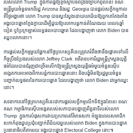
របស់​លោក​ Trump ​ ក្នុង​ការ​ធ្វើ​ឱ្យ​ខូច​ស្ថាប័ន​ពង្រឹង​ច្បាប់​កំពូល​នេះ​ ខណៈ​
មន្ត្រី​មួយ​ចំនួន​មក​ពី​រដ្ឋ ​Arizona ​និង​រដ្ឋ ​ Georgia ​បាន​ផ្តល់​សក្ខីកម្ម​កាល​
ពី​ថ្ងៃ​អង្គារ​ថា​ លោក​ Trump ​បាន​ស្វះ​ស្វែង​ដោយ​បរាជ័យ​ឱ្យ​ពួកគេ​តែងតាំង​
អង្គបោះឆ្នោត​ក្លែង​ក្លាយ​ដើម្បី​ជួយ​ឱ្យ​លោក​បន្ត​កាន់​តំណែង​រយៈ​ពេល​៤​ឆ្នាំ​
ទៀត​ ឬ​ប្រែក្រឡាស់​លទ្ធផល​បោះ​ឆ្នោត​ ដែល​បង្ហាញ​ថា​ លោក​ Biden ​បាន​
ឈ្នះ​លោក​នោះ។​
ការ​ផ្តល់​សក្ខីកម្ម​មួយ​ផ្នែក​នៅ​ថ្ងៃ​ព្រហស្បតិ៍​នេះ​ត្រូវ​គេ​រំពឹង​ថា​នឹង​ផ្តោត​ទៅ​លើ​
កិច្ច​ប្រឹង​ប្រែង​របស់​លោក Jeffrey Clark ​ អតីត​ឧបការី​រដ្ឋមន្ត្រី​ក្រសួង​យុត្តិ
ធម៌​ដែល​បាន​ជំរុញ​ជា​ច្រើន​លើក​ឱ្យ​មន្ត្រី​ក្រសួង​យុត្តិធម៌​មួយ​ចំនួន​ស៊ើប​
អង្កេត​ការ​អះអាង​ពី​ការ​បន្លំ​ការ​បោះ​ឆ្នោត​នោះ​ និង​បង្ខំ​មិន​ឱ្យ​រដ្ឋ​មួយ​ចំនួន​
បញ្ជាក់​លទ្ធផល​នៃ​ការ​បោះឆ្នោត ​ដែល​បង្ហាញ​ថា​ លោក​ Biden ​ជា​អ្នក​ឈ្នះ​
នោះ។​
សវនាការ​នៅ​ថ្ងៃ​ព្រហស្បតិ៍​នេះ​ជា​ការ​ផ្តល់​សក្ខីកម្ម​លើក​ទី​៥​ក្នុង​ខែ​នេះ​ ខណៈ​
គណៈកម្មាធិការ​ស៊ើប​អង្កេត​របស់​សភា​បាន​បង្ហាញ​ពី​តួនាទី​របស់​លោក​
Trump ​ ក្នុង​ការ​បំផុស​ការ​វាយ​ប្រហារ​នៅ​វិមាន​សភា​ ​អំឡុង​ពេល​សមាជិក​
សភា​កំពុង​ជួប​ប្រជុំ​បញ្ជាក់​ពី​ជ័យ​ជម្នះ​របស់​លោក ​Biden ​ក្នុង​ការ​បោះឆ្នោត​
ប្រធានាធិបតី​តាម​រយៈ​អង្គ​បោះឆ្នោត ​Electoral College​ នោះ៕