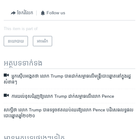
ចែករំលែក
Follow us
This item is part of
នយោបាយ
អាមេរិក​
អត្ថបទ​ទាក់ទង
អ្នក​ស៊ើប​អង្កេត​ថា លោក Trump បាន​ដាក់​សម្ពាធ​លើ​មន្ត្រី​បោះឆ្នោត​នៅ​ក្នុង​រដ្ឋ​
សំខាន់ៗ
ការ​យល់​ខុស​ជំរុញ​ឱ្យ​លោក Trump ដាក់​សម្ពាធ​លើ​លោក Pence
សាក្សី​ថា​ លោក​ Trump ​បាន​ទទូច​ឥត​ឈប់ឈរ​ឱ្យ​លោក​ Pence ​បដិសេធ​លទ្ធផល​
បោះឆ្នោត​ឆ្នាំ​២០២០​
អានអត្ថបទផ្សេងៗទៀត