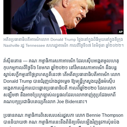
រចនា
សម្ព័ន្ធ​
Khmer English
រំលង​
និង​
បណ្តាញ​សង្គម
ចូល​
ទៅ​
អតីត​ប្រធានាធិបតី​អាមេរិក​លោក Donald Trump ថ្លែង​នៅ​ក្នុង​ពិធី​មួយ​នៅ​ក្នុង​ទី​ក្រុង
កាន់​
Nashville រដ្ឋ Tennessee សហរដ្ឋ​អាមេរិក​ កាល​ពី​ថ្ងៃ​ទី​១៧ ខែ​មិថុនា ឆ្នាំ​២០២២។
ទំព័រ​
ភាសា
ស្វែង​
វ៉ាស៊ីនតោន —
គណៈកម្មាធិការ​សភា​អាមេរិក​ ដែល​ស៊ើប​អង្កេត​មូលហេតុ​
រក
កុបកម្ម​កាល​ពី​ថ្ងៃ​ទី៦ ខែ​មករា​ ឆ្នាំ​២០២១​ នៅ​វិមាន​សភា​អាមេរិក​ នឹង​បន្ត​
ស្តាប់​សក្ខីកម្ម​នៅ​ថ្ងៃ​ព្រហស្បតិ៍​នេះ​ថា ​តើ​អតីត​ប្រធានាធិបតី​អាមេរិក​ លោក​
Donald Trump បាន​ជំរុញ​យ៉ាង​ដូច​ម្តេច​ ឱ្យ​មន្ត្រី​ក្រសួង​យុត្តិធម៌​ស៊ើប​
អង្កេត​ការ​បន្លំ​ការ​បោះឆ្នោត​ប្រធានាធិបតី​ កាល​ពី​ឆ្នាំ​២០២០​ ដែល​លោក​
សង្ឃឹម​ថា​ នឹង​អាច​ប្រែ​ក្រឡាស់​លទ្ធផល​ដែល​លោក​ចាញ់​គូប្រជែង​មក​ពី​
គណបក្យ​ប្រជា​ធិបតេយ្យ​គឺ​លោក Joe Bidenនោះ។​
ប្រធាន​គណៈកម្មាធិការ​ពិសេស​របស់​រដ្ឋសភា​ លោក​ Bennie Thompson
​បាន​និយាយ​ថា​ គណៈ​កម្មាធិការ​នេះ​នឹង​ពិនិត្យ​មើល​ឡើង​វិញ​នូវ​ការ​ប៉ុនប៉ង​