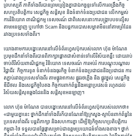
ព្រហស្បតិ៍​ ភាគី​ទាំង​ពីរ​បាន​ព្រម​ព្រៀង​គ្នា​ជា​ឯកច្ឆន្ទ​ទៅ​លើ​ការ​ពង្រឹង​កិច្ច​
សហប្រតិបត្តិ​ការ​ សេដ្ឋកិច្ច​ សន្តិសុខ​ និង​ទំនាក់​ទំនង​ប្រជាជន​ លើក​កម្ពស់​
ការ​វិនិយោគ​ ពាណិជ្ជកម្ម​ ទេសចរណ៍​ ជាពិសេស​នោះ​ការ​បង្ក្រាប​បទ​ល្មើស​
តាម​អនឡាញ​ ឬ​ហៅ​ថា​ Scam ​និង​បន្ត​ការ​បោស​សម្អាត​មីន​នៅ​តាម​ព្រំ​ដែន​
រវាង​ប្រទេស​ទាំង​ពីរ។​
យោង​តាម​ការ​បង្ហោះ​សារ​នៅ​លើ​ទំព័រ​ហ្វេសប៊ុក​របស់​លោក ​ហ៊ុន ម៉ាណែត​
ប្រមុខ​ដឹក​នាំ​ទាំង​ពីរ​បាន​ពិភាក្សា​ផ្តោត​ជា​សំខាន់​ទៅ​លើ​វិស័យ​គន្លឹះ​ ដោយ​រាប់​
ចាប់​ពី​វិស័យ​ពាណិជ្ជកម្ម​ វិនិយោគ​ ទេសចរណ៍ ​ការ​អប់រំ​ ការ​បណ្ដុះ​បណ្ដាល​
វិជ្ជា​ជីវៈ ​កិច្ច​ការទូត​ ទំនាក់​ទំនង​ធុរកិច្ច​ ទំនាក់​ទំនង​ប្រជាជន​និង​ប្រជាជន​ ការ​
ត​ភ្ជាប់​រវាង​ប្រទេស​ទាំង​ពីរ​ តាម​ផ្លូវ​អាកាស​ ផ្លូវ​រថភ្លើង ​និង​ ផ្លូវ​ថ្នល់​ សេដ្ឋកិច្ច​
ឌីជីថល​ និង​សេដ្ឋកិច្ច​បៃតង​ កិច្ចការ​ពាក់​ព័ន្ធ​នឹង​អន្តោ​ប្រវេសន៍​ រហូត​ដល់​
វិស័យ​សន្តិសុខ​ឆ្លង​ដែន​និង ​សន្តិសុខ​អនឡាញ។
លោក​ ហ៊ុន ម៉ាណែត ​បាន​បង្ហោះ​សារ​នៅ​លើ​ទំព័រ​ហ្វេសប៊ុក​របស់​លោក​ថា៖
«ជាមួយ​គ្នា​នេះ​ ថ្នាក់​ដឹក​នាំ​ទាំង​ពីរ​ក៏​បាន​ណែនាំ​ឱ្យ​ក្រសួង-ស្ថាប័ន​ពាក់ព័ន្ធ​នៃ​
ប្រទេស​ទាំង​ពីរ​ បន្ត​ពិភាក្សា ​និង​សហការ​គ្នា​ ដើម្បី​ឱ្យ​កិច្ចសហ​ប្រតិបត្តិ​ការ​
កម្ពុជា-ថៃ ​ទទួល​បាន​ផ្លែ​ផ្កា​សម្រាប់​ជា​ឧត្តម​ប្រយោជន៍​ទាំង​សង​ខាង។​ ថ្នាក់​