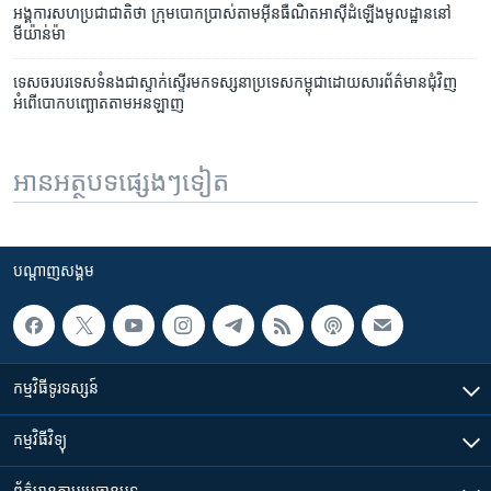
អង្គការ​សហប្រជាជាតិ​ថា ក្រុម​បោក​ប្រាស់​តាម​អ៊ីនធឺណិត​អាស៊ី​ដំឡើង​មូលដ្ឋាន​នៅ​
មីយ៉ាន់ម៉ា
ទេសចរ​បរទេស​ទំនង​ជា​ស្ទាក់សើ្ទរ​មក​ទស្សនា​ប្រទេស​កម្ពុជា​ដោយសារ​ព័ត៌មាន​ជុំវិញ​
អំពើ​បោក​បញ្ឆោត​តាមអនឡាញ
អានអត្ថបទផ្សេងៗទៀត
បណ្តាញ​សង្គម
កម្មវិធី​ទូរទស្សន៍
កម្មវិធី​វិទ្យុ
ព័ត៌មាន​តាមប្រធានបទ​