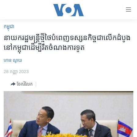
ភ្ជាប់​
ទៅ​
គេហទំព័រ​
កម្ពុជា
កម្ពុជា
ទាក់ទង
នាយក​រដ្ឋមន្ត្រី​ថ្មី​ថៃ​បំពេញ​ទស្សន​កិច្ច​ជា​លើក​ដំបូង​
រំលង​
អន្តរជាតិ
នៅ​កម្ពុជា​ដើម្បី​រឹត​ចំណង​ការ​ទូត​
និង​
អាមេរិក
ចូល​
ហាន ណូយ
ទៅ​​
ចិន
ទំព័រ​
28 កញ្ញា 2023
ហេឡូវីអូអេ
ព័ត៌មាន​​
ចែករំលែក
តែ​
កម្ពុជាច្នៃប្រតិដ្ឋ
ម្តង
ព្រឹត្តិការណ៍ព័ត៌មាន
រំលង​
និង​
ទូរទស្សន៍ / វីដេអូ​
ចូល​
វិទ្យុ / ផតខាសថ៍
ទៅ​
ទំព័រ​
កម្មវិធីទាំងអស់