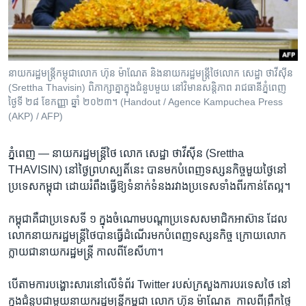
រចនា
សម្ព័ន្ធ​
Khmer English
រំលង​
និង​
បណ្តាញ​សង្គម
ចូល​
នាយករដ្ឋមន្ត្រីកម្ពុជាលោក ហ៊ុន ម៉ាណែត និងនាយករដ្ឋមន្ត្រីថៃលោក សេដ្ឋា ថាវីស៊ីន
ទៅ​
(Srettha Thavisin) ពិភាក្សាគ្នាក្នុងជំនួបមួយ នៅវិមានសន្តិភាព រាជធានីភ្នំពេញ
កាន់​
ថ្ងៃទី ២៨ ខែកញ្ញា ឆ្នាំ ២០២៣។ (Handout / Agence Kampuchea Press
(AKP) / AFP)
ទំព័រ​
ភាសា
ស្វែង​
រក
ភ្នំពេញ —
នាយក​រដ្ឋមន្ត្រី​ថៃ​ លោក​ សេដ្ឋា ថាវីស៊ីន ​(Srettha
THAVISIN)​ នៅ​ថ្ងៃ​ព្រហស្បតិ៍​នេះ ​បាន​មក​បំពេញ​ទស្សន​កិច្ច​មួយ​ថ្ងៃ​នៅ​
ប្រទេស​កម្ពុជា​ ដោយ​រំពឹង​ធ្វើ​ឱ្យ​ទំនាក់​ទំនង​រវាង​ប្រទេស​ទាំង​ពីរ​កាន់តែ​ល្អ។​
កម្ពុជា​គឺ​ជា​ប្រទេស​ទី​ ១ ​ក្នុង​ចំណោម​បណ្តា​ប្រទេស​សមាជិក​អាស៊ាន​ ដែល​
លោក​នាយក​រដ្ឋមន្ត្រី​ថៃ​បាន​ធ្វើ​ដំណើរ​មក​បំពេញ​ទស្សនកិច្ច​ ក្រោយ​លោក​
ក្លាយ​ជា​នាយក​រដ្ឋមន្ត្រី​ កាល​ពី​ខែ​សីហា។​
បើ​តាម​ការ​បង្ហោះ​សារ​នៅលើ​ទំព័រ​ Twitter ​របស់​ក្រសួង​ការ​បរទេស​ថៃ​ នៅ​
ក្នុង​ជំនួប​ជាមួយ​នាយក​រដ្ឋមន្ត្រី​កម្ពុជា​ លោក ​ហ៊ុន ម៉ាណែត​ ​ កាល​ពី​ព្រឹក​ថ្ងៃ​