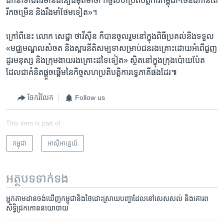
ដឹក​នាំ​ទាំង​ពីរ​មាន​ជំនឿ​ដ៏​មុត​មាំ​ថា​ កិច្ចសហ​ប្រតិបត្តិ​ការ​កម្ពុជា-ថៃ​នឹង​កាន់​តែ​
រីក​ចម្រើន ​និង​រឹងមាំ​ថែម​ទៀត»។​
ក្រៅ​ពី​នេះ​ លោក​ សេដ្ឋា ថាវីស៊ីន ​ក៏​បាន​ចូល​រួម​នៅ​ក្នុង​ពិធី​ប្រគល់​និង​ទទួល​
«មជ្ឈមណ្ឌល​សំចត​ និង​ស្តារ​នីតិសម្បទា​សម្រាប់​ជន​រង​គ្រោះ​ដោយ​អំពើ​ជួញ​
ដូរ​មនុស្ស ​និង​ក្រុម​ងាយ​រង​គ្រោះ​ដ​ទៃ​ទៀត»​ ស្ថិត​នៅ​ក្នុង​ក្រុង​ប៉ោយប៉ែត ​
ដែល​ជា​គំនិត​ផ្តួច​ផ្តើម​នៃ​កិច្ច​សហ​ប្រតិបត្តិ​ការ​ទ្វេ​ភាគី​ផង​ដែរ៕
ចែករំលែក
Follow us
This item is part of
កម្ពុជា
អាស៊ី​អាគ្នេយ៍
អត្ថបទ​ទាក់ទង
អ្នកតាមដាន​ចង់​ឃើញ​កម្ពុជា​និង​ថៃ​ដោះស្រាយ​បញ្ហា​ដែល​នៅ​សេសសល់ និង​គោរព​
សិទ្ធិ​ជ្រកកោន​នយោបាយ