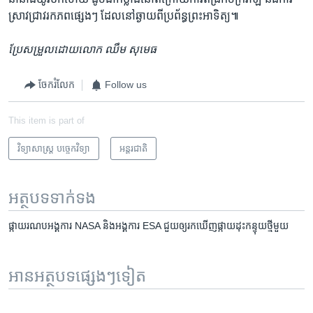
ស្រាវជ្រាវ​រក​ភព​ផ្សេងៗ ដែល​នៅ​ឆ្ងាយ​ពី​ប្រព័ន្ធ​ព្រះអាទិត្យ៕
ប្រែ​សម្រួល​ដោយ​លោក ឈឹម សុមេធ
ចែករំលែក
Follow us
This item is part of
វិទ្យាសាស្ត្រ បច្ចេកវិទ្យា
អន្តរជាតិ
អត្ថបទ​ទាក់ទង
ផ្កាយ​រណប​អង្គការ NASA និង​អង្គការ ESA ជួយ​ឲ្យ​រក​ឃើញ​ផ្កាយ​ដុះ​កន្ទុយ​ថ្មី​មួយ
អានអត្ថបទផ្សេងៗទៀត