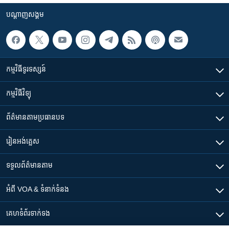
បណ្តាញ​សង្គម
កម្មវិធី​ទូរទស្សន៍
កម្មវិធី​វិទ្យុ
ព័ត៌មាន​តាមប្រធានបទ​
រៀន​​អង់គ្លេស
ទទួល​ព័ត៌មាន​តាម
អំពី​ VOA & ទំនាក់ទំនង
គេហទំព័រ​​ទាក់ទង