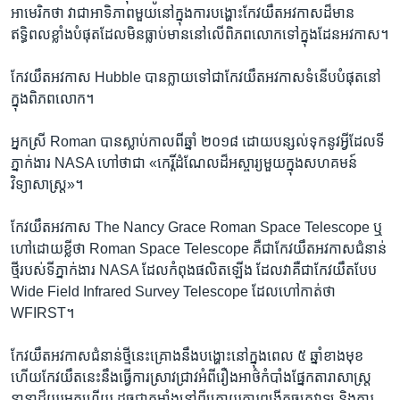
អាមេរិក​ថា វា​ជា​អាទិភាព​មួយ​នៅ​ក្នុង​ការ​បង្ហោះ​កែវយឹត​អវកាស​ដ៏​មាន​
ឥទ្ធិពល​ខ្លាំង​បំផុត​ដែល​មិន​ធ្លាប់​មាន​នៅ​លើ​ពិភពលោក​ទៅ​ក្នុង​ដែន​អវកាស។
កែវយឹត​អវកាស Hubble បាន​ក្លាយ​ទៅ​ជា​កែវយឹត​អវកាស​ទំនើប​បំផុត​នៅ​
ក្នុង​ពិភពលោក។
អ្នកស្រី Roman បាន​ស្លាប់​កាល​ពី​ឆ្នាំ ២០១៨ ដោយ​បន្សល់​ទុក​នូវ​អ្វី​ដែល​ទី
ភ្នាក់ងារ NASA ហៅ​ថា​ជា «កេរ្តិ៍​ដំណែល​ដ៏អស្ចារ្យ​មួយ​ក្នុង​សហគមន៍​
វិទ្យាសាស្ត្រ»។
កែវយឹត​អវកាស The Nancy Grace Roman Space Telescope ឬ​
ហៅ​ដោយ​ខ្លី​ថា Roman Space Telescope គឺ​ជា​កែវយឹត​អវកាស​ជំនាន់​
ថ្មី​របស់​ទីភ្នាក់ងារ NASA ដែល​កំពុង​ផលិត​ឡើង ដែល​វា​គឺ​ជា​កែវយឹត​បែប
Wide Field Infrared Survey Telescope ដែល​ហៅ​កាត់​ថា
WFIRST។
កែវ​យឹត​អវកាស​ជំនាន់​ថ្មី​នេះ​គ្រោង​នឹង​បង្ហោះ​នៅ​ក្នុង​ពេល ៥ ឆ្នាំ​ខាង​មុខ
ហើយ​កែវយឹត​នេះ​នឹង​ធ្វើ​ការ​ស្រាវជ្រាវ​អំពី​រឿង​អាថ៌កំបាំង​ផ្នែក​តារាសាស្ត្រ​
នានា​ដ៏​យូរ​មក​ហើយ ដូចជា​កម្លាំង​នៅ​ពី​ក្រោយ​ការ​ពង្រីក​ចក្រវាឡ និង​ការ​