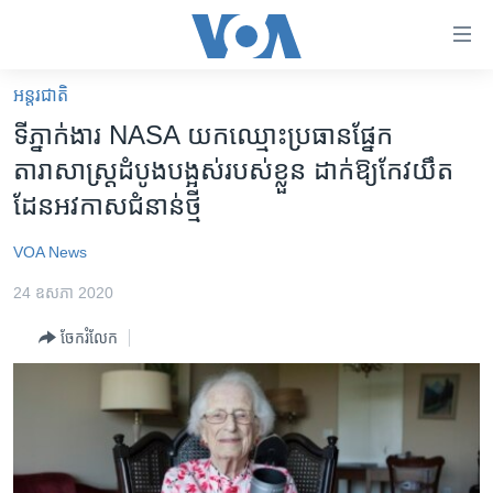
ភ្ជាប់​
ទៅ​
គេហទំព័រ​
អន្តរជាតិ
កម្ពុជា
ទាក់ទង
ទីភ្នាក់ងារ NASA យក​ឈ្មោះ​ប្រធាន​ផ្នែក​
រំលង​
អន្តរជាតិ
តារាសាស្ត្រ​ដំបូង​បង្អស់​របស់​ខ្លួន ដាក់​ឱ្យ​កែវយឹត​
និង​
អាមេរិក
ដែន​អវកាស​ជំនាន់​ថ្មី
ចូល​
ទៅ​​
ចិន
VOA News
ទំព័រ​
ហេឡូវីអូអេ
ព័ត៌មាន​​
24 ឧសភា 2020
តែ​
កម្ពុជាច្នៃប្រតិដ្ឋ
ម្តង
ចែករំលែក
ព្រឹត្តិការណ៍ព័ត៌មាន
រំលង​
និង​
ទូរទស្សន៍ / វីដេអូ​
ចូល​
វិទ្យុ / ផតខាសថ៍
ទៅ​
ទំព័រ​
កម្មវិធីទាំងអស់