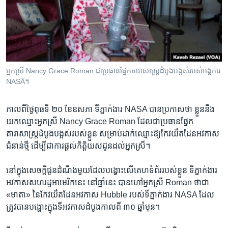
រចនា
សម្ព័ន្ធ​
Khmer English
រំលង​
និង​
បណ្តាញ​សង្គម
ចូល​
ទៅ​
អ្នកស្រី Nancy Grace Roman ​ជា​ប្រធាន​ផ្នែក​តារាសាស្ត្រ​ដំបូង​បង្អស់​របស់​អង្គការ
កាន់​
NASA៊។
ទំព័រ​
ភាសា
ស្វែង​
កាល​ពី​ថ្ងៃ​ពុធ​ទី ២០ ខែ​ឧសភា ទីភ្នាក់ងារ NASA បាន​ប្រកាស​ថា ខ្លួន​នឹង​
រក
យក​ឈ្មោះ​អ្នកស្រី Nancy Grace Roman ដែល​ជា​ប្រធាន​ផ្នែក​
តារាសាស្ត្រ​ដំបូង​បង្អស់​របស់​ខ្លួន សម្រាប់​ដាក់​ឈ្មោះ​ឱ្យ​កែវ​យឹត​ដែន​អវកាស​
ជំនាន់​ថ្មី ដើម្បី​ជា​ការ​ផ្ដល់​កិត្តិយស​ជូន​ដល់​អ្នកស្រី។
នៅ​ក្នុង​សេចក្ដី​ជូន​ដំណឹង​មួយ​ដែល​បង្ហោះ​លើ​គេហទំព័រ​របស់​ខ្លួន ទីភ្នាក់ងារ​
អវកាស​សហរដ្ឋ​អាមេរិក​នេះ នៅ​ឆ្នាំ​នេះ បាន​ហៅ​អ្នកស្រី Roman ថា​ជា
«មាតា» នៃ​កែវយឹត​ដែន​អវកាស Hubble របស់​ទីភ្នាក់ងារ NASA ដែល​
ត្រូវ​បាន​បង្ហោះ​ក្នុង​ទី​អវកាស​ដំបូង​កាល​ពី ៣០ ឆ្នាំ​មុន។