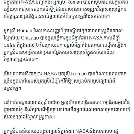
ទីភ្នាក់ងារ NASA បញ្ជាក់​ថា អ្នកស្រី Roman បាន​តស៊ូ​មតិ​ដោយ​គ្មាន​ការ​
នឿយហត់​ឱ្យ​មាន​ឧបករណ៍​ថ្មីៗ​ដែល​អាច​អនុញ្ញាត​ឲ្យ​អ្នក​វិទ្យាសាស្ត្រ​ធ្វើ​ការ​
សិក្សា​ស្រាវជ្រាវ​ឱ្យ​បាន​ទូលំទូលាយ​អំពី​ចក្រវាឡ​ពី​ដែន​អវកាស។
អ្នកស្រី Roman ដែល​មាន​សញ្ញាប័ត្រ​បណ្ឌិត​ផ្នែក​តារាសាស្ត្រ​ពី​សាកល​
វិទ្យាល័យ Chicago បាន​ចូល​ធ្វើការ​ក្នុង​ទីភ្នាក់ងារ NASA កាល​ពី​ឆ្នាំ
១៩៥៩ គឺ​ក្នុង​ពេល ៦ ខែ​ក្រោយ​មក បន្ទាប់ពី​ភ្នាក់ងារ​នេះ​បាន​បង្កើត​ឡើង។
អ្នកស្រី​បាន​បម្រើការ​ជា​ប្រធាន​ផ្នែក​តារាសាស្ត្រ​នៅ​ក្នុង​ការិយាល័យ​
វិទ្យាសាស្ត្រ​អវកាស។
បើ​យោង​តាម​ទីភ្នាក់ងារ NASA អ្នកស្រី Roman បាន​ចំណាយ​ពេល​ភាគ​
ច្រើន​ក្នុង​អាជីព​របស់​អ្នកស្រី​ដើម្បី​រក​វិធី​ថ្មីៗ​សម្រាប់​ការ​ស្រាវជ្រាវ​អំពី​
ចក្រវាឡ។
នៅ​ពាក់​កណ្តាល​ទសវត្សរ៍ ១៩៦០ អ្នកស្រី​បាន​បង្កើត​គណៈកម្មាធិការ​មួយ​នៃ​
ក្រុម​តារាវិទូ និង​វិស្វករដើម្បី​ស្ថាបនា​កែវ​យឹត​មួយ​ដែល​អាច​សម្រេច​គោលដៅ​
សំខាន់ៗ​ខាង​វិទ្យាសាស្ត្រ​បាន។
អ្នកស្រី​បាន​និយាយ​បញ្ចុះបញ្ចូល​ទីភ្នាក់ងារ NASA និង​សភា​សហរដ្ឋ​