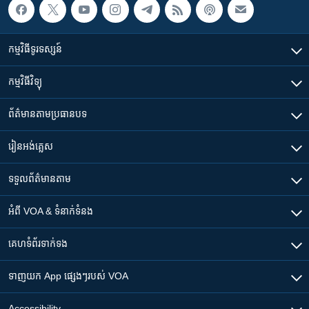
កម្មវិធី​ទូរទស្សន៍
កម្មវិធី​វិទ្យុ
ព័ត៌មាន​តាមប្រធានបទ​
រៀន​​អង់គ្លេស
ទទួល​ព័ត៌មាន​តាម
អំពី​ VOA & ទំនាក់ទំនង
គេហទំព័រ​​ទាក់ទង
ទាញយក​ App ផ្សេងៗ​របស់​ VOA
Accessibility