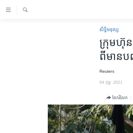
ភ្ជាប់​
ទៅ​
គេហទំព័រ​
ស្វែង​
កម្ពុជា
រក
សិទ្ធិ​មនុស្ស
ទាក់ទង
អន្តរជាតិ
ក្រុមហ៊ុន
រំលង​
និង​
អាមេរិក
ពី​មាន​បញ
ចូល​
ចិន
ទៅ​​
ទំព័រ​
ហេឡូវីអូអេ
​Reuters
ព័ត៌មាន​​
កម្ពុជាច្នៃប្រតិដ្ឋ
04 កុម្ភៈ 2021
តែ​
ម្តង
ព្រឹត្តិការណ៍ព័ត៌មាន
ចែករំលែក
រំលង​
ទូរទស្សន៍ / វីដេអូ​
និង​
ចូល​
វិទ្យុ / ផតខាសថ៍
ទៅ​
កម្មវិធីទាំងអស់
ទំព័រ​