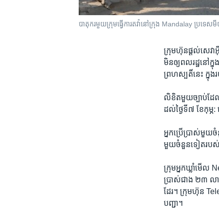
បាតុករមួយក្រុមធ្វើការតវ៉ានៅក្រុង Mandalay ប្រទេសមីយ៉
ក្រុមហ៊ុន​ផ្ដល់​សេវា
មិន​ឲ្យ​ពលរដ្ឋនៅ​ក្ន
ព្រហស្បតិ៍​នេះ ​ក្នុ
លិខិត​មួយ​ច្បាប់​ដែ
ដល់​ថ្ងៃទី៧ ខែកុម្ភ:
អ្នកប្រើប្រាស់​មួយ​
មួយ​ចំនួន​ទៀត​របស់​
ក្រុម​អ្នក​ឃ្លាំ​មើល
ប្រាស់​ជាង ២៣ លាន​
ដែរ។ ក្រុមហ៊ុន Telen
បញ្ជា។​