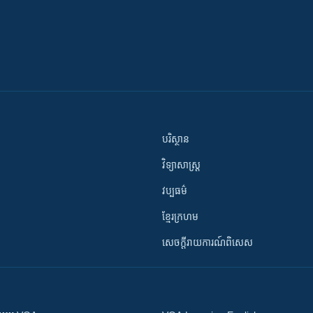
បរិស្ថាន
វិទ្យាសាស្រ្ត
វប្បធម៌
ខ្មែរក្រហម
សេចក្តីរាយការណ៍ពិសេស