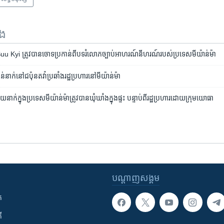
ទង
 Kyi ​ត្រូវ​បាន​ចោទ​ប្រកាន់​ពី​​បទរំលោភ​ច្បាប់​អាហរណ៍​​នីហរណ៍​របស់​​ប្រទេស​មីយ៉ាន់ម៉ា
ន់​នាក់​នៅ​ជប៉ុន​តវ៉ា​ប្រឆាំង​រដ្ឋប្រហារ​នៅ​មីយ៉ាន់ម៉ា
ក់​​ក្នុង​ប្រទេស​មីយ៉ាន់ម៉ា​ត្រូវ​បាន​​ឃុំឃាំង​ក្នុង​ផ្ទះ​ បន្ទាប់​ពី​​រដ្ឋ​ប្រហារ​​ដោយ​ក្រុម​យោធា
បណ្តាញ​សង្គម
ក
ី