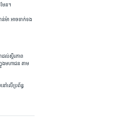
ាន​មែន។
ាន់ម៉ា អាច​ទាក់ទង​
​ដល់​ស្ថិរភាព​
ងហ្វូង​មហាជន តាម​
នៅ​លើ​ប្រព័ន្ធ​