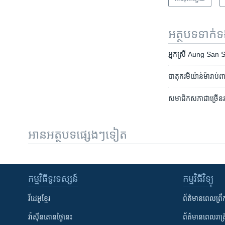
អត្ថបទ​ទាក់
អ្នកស្រី​ Aung San Suu
បាតុករ​មីយ៉ាន់ម៉ា​រាប់​ពា
សមាជិក​សភា​ជា​ច្រើន​រយ​នា
អានអត្ថបទផ្សេងៗទៀត
កម្មវិធី​ទូរទស្សន៍
កម្មវិធី​វិទ្យុ
វីដេអូ​ខ្មែរ
ព័ត៌មាន​ពេល​ព្រឹ
វ៉ាស៊ីនតោន​ថ្ងៃ​នេះ
ព័ត៌មាន​​ពេល​រាត្រ