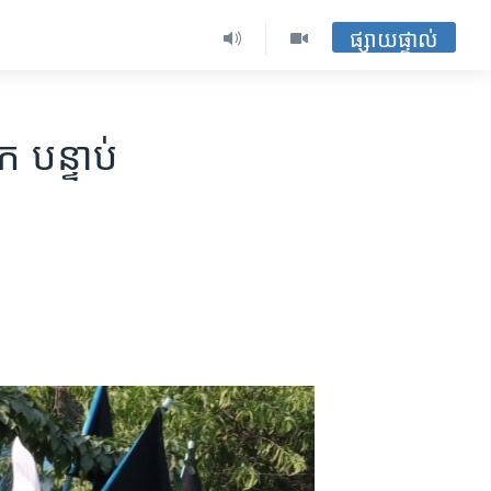
ផ្សាយផ្ទាល់
​ បន្ទាប់​