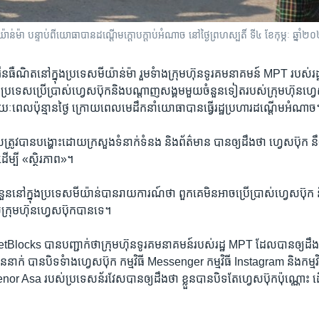
ាន់ម៉ា បន្ទាប់ពីយោធាបានដណ្តើមក្តោបក្តាប់អំណាច នៅថ្ងៃព្រហស្បតិ៍ ទី៤ ខែកុម្ភៈ ឆ្នាំ
​អ៊ីនធឺណិត​នៅ​ក្នុង​ប្រទេស​មីយ៉ាន់ម៉ា រួម​ទំាង​ក្រុមហ៊ុន​ទូរគមនាគមន៍​ MPT របស់​រ
ុង​ប្រទេស​ប្រើប្រាស់​ហ្វេសប៊ុក​និង​បណ្ដាញ​សង្គមមួយ​ចំនួន​ទៀត​របស់​ក្រុមហ៊ុន​ហ្វេសប
ង​រយៈពេល​ប៉ុន្មាន​ថ្ងៃ​ ក្រោយ​ពេល​មេដឹកនាំ​យោធា​បាន​ធ្វើ​រដ្ឋ​ប្រហារ​ដណ្ដើម​អំណាច
ល​ត្រូវ​បាន​បង្ហោះ​ដោយ​ក្រសួង​ទំនាក់ទំនង និងព័ត៌មាន បាន​ឲ្យដឹងថា ហ្វេសប៊ុក​ នឹង
 ដើម្បី «ស្ថិរភាព»។​
ចំនួន​នៅ​ក្នុង​ប្រទេស​មីយ៉ាន់​បាន​រាយការណ៍ថា ពួកគេ​មិន​អាច​ប្រើប្រាស់​ហ្វេសប៊ុក
ក្រុមហ៊ុន​ហ្វេសប៊ុក​បាន​ទេ។
​ NetBlocks បាន​បញ្ជាក់​ថា​ក្រុមហ៊ុន​ទូរគមនាគមន៍​របស់​រដ្ឋ MPT ដែល​បាន​ឲ្យ​ដឹង​ថា​
នាក់ បាន​បិទ​ទំាង​ហ្វេសប៊ុក កម្មវិធី Messenger កម្មវិធី Instagram និង​កម្
or Asa របស់​ប្រទេស​ន័រវែស​បាន​ឲ្យ​ដឹង​ថា ខ្លួន​បាន​បិទ​តែ​ហ្វេសប៊ុក​ប៉ុណ្ណោះ ដើ