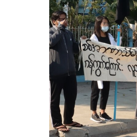
រចនា
សម្ព័ន្ធ​
រំលង​
និង​
ចូល​
ទៅ​
កាន់​
ទំព័រ​
ស្វែង​
រក