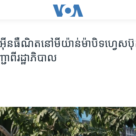
​អ៊ីនធឺណិត​នៅ​មីយ៉ាន់ម៉ា​បិទ​​​ហ្វេសប៊ុក
្ជា​ពី​រដ្ឋាភិបាល