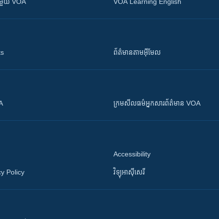
ស​​ជាមួយ VOA
VOA Learning English
ts
ព័ត៌មាន​តាម​អ៊ីមែល
OA
ក្រម​​​សីលធម៌​​​អ្នក​​​សារព័ត៌មាន VOA
Accessibility
y Policy
វិទ្យុ​អាស៊ី​សេរី