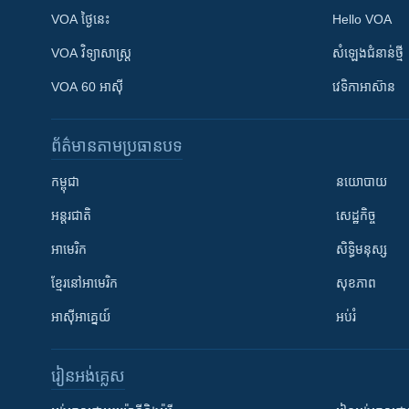
VOA ថ្ងៃនេះ
Hello VOA
VOA ​វិទ្យាសាស្ត្រ
សំឡេង​ជំនាន់​ថ្មី
VOA 60 អាស៊ី
វេទិកា​អាស៊ាន
ព័ត៌មាន​តាមប្រធានបទ​
កម្ពុជា
នយោបាយ
អន្តរជាតិ
សេដ្ឋកិច្ច
អាមេរិក
សិទ្ធិមនុស្ស
ខ្មែរ​នៅអាមេរិក
សុខភាព
អាស៊ីអាគ្នេយ៍
អប់រំ
រៀន​​អង់គ្លេស