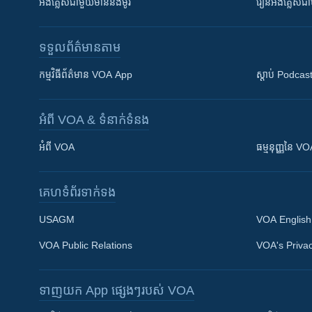
អង់គ្លេស​ជាមួយ​ម៉ានី​និង​ម៉ូរី
រៀន​​​​​​អង់គ្លេ
ទទួល​ព័ត៌មាន​តាម
កម្មវិធី​ព័ត៌មាន VOA App
ស្តាប់ Podcas
អំពី​ VOA & ទំនាក់ទំនង
អំពី​ VOA
ធម្មនុញ្ញ​នៃ V
គេហទំព័រ​​ទាក់ទង
USAGM
VOA English
VOA Public Relations
VOA's Privac
ទាញយក​ App ផ្សេងៗ​របស់​ VOA
Khmer English