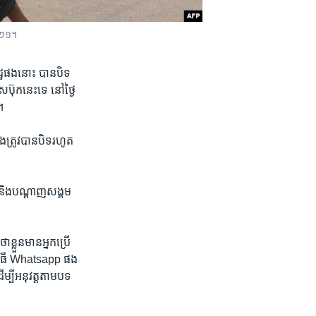
២០២១។
ដ្ឋ​ផង​នោះ បាន​បិទ
៊ុក​នេះ​ទេ​ នៅ​ថ្ងៃ​
។
​ត្រូវបាន​បិទ​រហូត​
 និង​បណ្ដាញ​សង្គម​
ខ្លួន​មាន​អ្នក​ប្រើ
មវិធី Whatsapp ផង​
ម្បីអនុវត្ត​តាម​បទ​