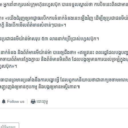
កនាំពាក្យ​របស់​ក្រុមហ៊ុន​ហ្វេសប៊ុក បាន​ទទួល​ស្គាល់​ថា​ ការ​បិទ​នេះ​ពិត​ជា​ម
យើង​ជំរុញ​ឲ្យ​អាជ្ញាធរ​បើក​ការ​ទំនាក់ទំនង​នេះ​ឡើងវិញ ដើម្បី​ឲ្យ​ប្រជាជន​មីយ៉
តភក្តិ​ និង​បើក​មើល​ព័ត៌មាន​សំខាន់ៗ​បាន»។
ន​ប្រជាជន​មីយ៉ាន់ម៉ា​សរុប ៥៣ លាន​នាក់​ប្រើប្រាស់​ហ្វេសប៊ុក។
ំនាក់ទំនង និង​ព័ត៌មានមីយ៉ាន់ម៉ា​ បាន​ឲ្យ​ដឹង​ថា៖ «ឥឡូវ​នេះ ពលរដ្ឋដែល​បង្ក​បញ្ហា
កចាយ​ព័ត៌មាន​ក្លែងក្លាយ និង​ព័ត៌មាន​មិន​ពិត ដែល​បង្ក​ឲ្យ​មាន​ការ​យល់​ច្រឡំ​ក្នុ
ហ្វេសប៊ុក»។
ោធា​បាន​ព្រមាន​ប្រឆាំង​នឹង​ការ​បង្ហោះ​អ្វី ដែល​ពួក​គេ​និយាយ​ថា​ជា​ពាក្យ​ចចាម​អារាម​
ញុះញង់​ឲ្យ​មាន​កុបកម្ម និង​បង្ក​ឲ្យ​មាន​អស្ថិរភាព៕
Follow us
បោះពុម្ព
សិទ្ធិ​មនុស្ស