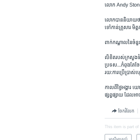
លោក Andy Stone អ្ន
លោក​បាន​និយាយ​ថា៖ «
ទៅ​កាន់​គ្រួសារ មិត្
ពាក់​កណ្ដាល​នៃ​ចំនួ
លិខិត​របស់​ក្រសួង​ទ
ប្រទស...កំពុង​តែ​ចែ
រយ:ការ​ប្រើ​ប្រាស់​
កាល​ពី​ថ្ងៃ​អង្គារ យ
ផ្សព្វផ្សាយ ដែល​អាច​
ចែករំលែក
This item is part of
អាស៊ី​អាគ្នេយ៍