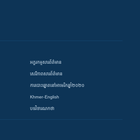
អក្ខរកម្មសារព័ត៌មាន
សេរីភាពសារព័ត៌មាន
ការបោះឆ្នោតនៅអាមេរិកឆ្នាំ២០២០
Khmer-English
បទវិចារណកថា