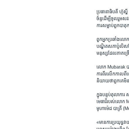
ប្រធានាធិបតី​ ហ៊ូស្
ច័ន្ទ​ដើម្បី​ចូលរួម
ការ​សម្លាប់​ពួក​បា
ពួក​អ្នកប្រឆាំង​លោក
បណ្ឌិត​សភា​ប៉ូលិស​ដ
មនុស្ស​ដែល​ភាគ​ច្រើ
លោក ​Mubarak បាន​ត្
ការពីរ​លើក​កាលពីពេ
និយាយ​ថា​ពួក​គេ​មិន​ត
ក្នុង​បន្ទប់​តុលាការ
មេធាវី​របស់​លោក ​
មូហាម៉េដ បាគ្រី (M
«មាន​ការប្រយុទ្ធ​វ