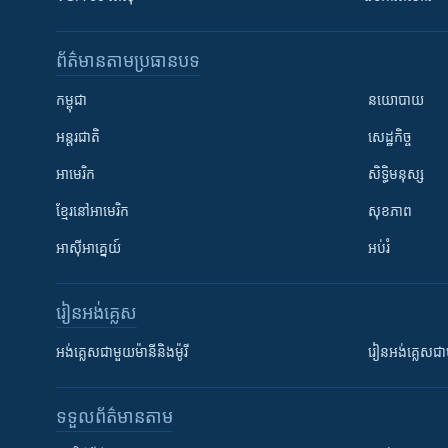
ព័ត៌មាន​តាមប្រធានបទ​
កម្ពុជា
នយោបាយ
អន្តរជាតិ
សេដ្ឋកិច្ច
អាមេរិក
សិទ្ធិមនុស្ស
ខ្មែរ​នៅអាមេរិក
សុខភាព
អាស៊ីអាគ្នេយ៍
អប់រំ
រៀន​​អង់គ្លេស
អង់គ្លេស​ជាមួយ​ម៉ានី​និង​ម៉ូរី
រៀន​​​​​​អង់គ្លេ
ទទួល​ព័ត៌មាន​តាម