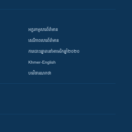
អក្ខរកម្មសារព័ត៌មាន
សេរីភាពសារព័ត៌មាន
ការបោះឆ្នោតនៅអាមេរិកឆ្នាំ២០២០
Khmer-English
បទវិចារណកថា