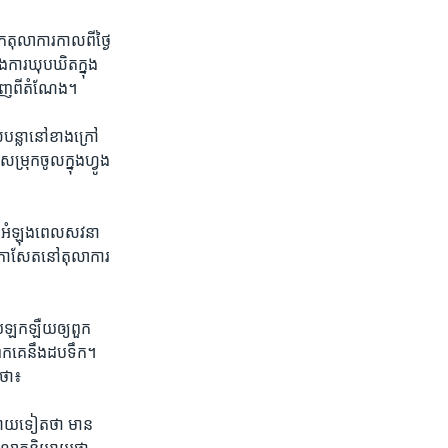
តុលាការ​កាលពី​ថ្ងៃ​
ង​ការឃុបឃិត​ក្នុង​
ចេញ​ពី​តំណែង។
​បន្លា​នៅ​ខាងក្រៅ​
ុក​ចូល​ក្នុង​ហ្វូង​
្នុង​អំឡុងពេល​សវនា
ក​កាសែត​នៅ​តុលាការ​
ាយ​ឡកឡឺយ​ឲ្យ​ពួក​
កគេ​នឹង​ដប​ទឹក។
​ថា៖
យាយ​ទៀត​ថា​ មាន​