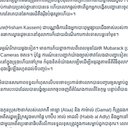
ែល​នាំ​ឲ្យ​ពួក​មេធាវី​ត្រូវ​ចាកចេញ​ពី​បន្ទប់​តុលាការ​ព្រោះតែ​ការភ័យ​ខ្លាច​រង​របួ
់​ការវាយ​ប្រតប់​គ្នា​នោះ​បាន​ទេ​ ហើយ​លោក​ឆ្ងល់​ថា​តើ​ពួក​អ្នក​បង្កើត​បញ្ហា​នោះ​ចូល​ក
ារតែ​គេ​បាន​ឆែកឆេរ​ដ៏​តឹងរ៉ឹង​បំផុត​រួចហើយ»។
ម(Hisham​ Kassem)​ ជា​បណ្ណាធិការ​និងអ្នកបោះ​ពុម្ភ​ផ្សាយ​ជើង​ចាស់​របស់​កា
ាន​ឆាកល្ខោន​ដូច​នេះ​នៅ​តុលាការ​ក៏ដោយ​ដំណើរ​ការកាត់​ទោស​បន្ត​ទៅមុខ។
ាន​អារម្មណ៍​រីករាយ​ម្តងទៀត។ មាន​ការភ័យខ្លាច​កាលពីពេល​មុន​ដែរ​ថា​ Mubarack ​ប
់​ Cameras​ ថត​ទេ។ ប៉ុន្តែ ​ការណ៍​នេះ​បញ្ជាក់​យ៉ាងច្បាស់​ថា​វា​លែង​ជា​បញ្ហា
​ក្នុងទ្រុង​ហើយ​ចៅក្រម​ កំពុង​ខិតខំ​យ៉ា​ង​សម្បើម​ដើម្បី​អនុវត្ត​តាម​នីតិវិធី​តុលាការ។ ដ
ពុង​ធ្វើ​ឡើងរហូត​ដល់​ទីបញ្ចប់»។
​មិន​បាន​សារភាព​ទទួល​កំហុស​លើ​បទចោទប្រកាន់​ថា​លោក​បាន​បញ្ចារ​ឲ្យ​សម្លាប់​ព
ល​នៃ​ការបះបោរ​ដែល​បាន​បង្ខំ​ឲ្យ​លោក​ចុះចេញ​ពី​តំណែង​កាលពី​ខែ​កុម្ភៈ​បន្ទាប់ពី​បា
ូនប្រុស​២​នាក់​របស់​លោក​គឺ ​អាឡា (Alaa)​ និង​ កាម៉ាល់ (Gamal)​ ក៏​ត្រូវ​រងកា
ីត​រដ្ឋមន្រ្តី​ក្រសួង​មហាផ្ទៃ ​ហាប៊ីប អាល់ អាដលី (Habib​ al Adly) ​និង​អ្នក​នៅ​ក្
ាមួយ​អតីត​ប្រធានាធិបតី​លើ​ការទទួល​ខុសត្រូវ​ក្នុង​ការសម្លាប់​ពួកបាតុករ។ លោក ​