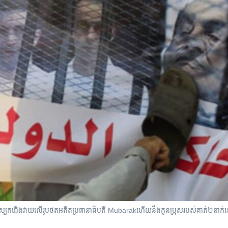
​​ជើង​វាយ​​លើ​រូបថត​​អតីត​​ប្រធានាធិបតី​ Mubarak​ហើយ​នឹង​​កូនប្រុស​របស់​​គាត់​២​នាក់​ទៀត​ Ga