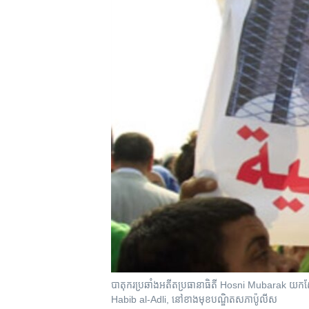
រចនា
សម្ព័ន្ធ​
រំលង​
និង​
ចូល​
ទៅ​
កាន់​
ទំព័រ​
ស្វែង​
រក
បាតុករ​ប្រឆាំង​​អតីត​​ប្រធានាធិតី​ Hosni​ Mubarak​ យក​ស្បែក
Habib​ al-Adli, ​នៅខាង​មុខ​​បណ្ឌិតសភា​​ប៉ូលីស​