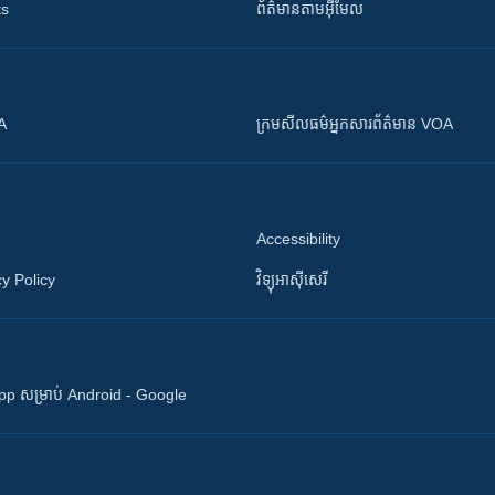
ts
ព័ត៌មាន​តាម​អ៊ីមែល
OA
ក្រម​​​សីលធម៌​​​អ្នក​​​សារព័ត៌មាន VOA
Accessibility
y Policy
វិទ្យុ​អាស៊ី​សេរី
 App សម្រាប់ Android - Google