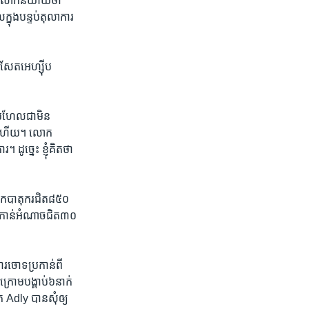
ស។ លោក​និយាយ​ថា​
្នុង​បន្ទប់​តុលាការ​
សែតអេហ្ស៊ីប ​
្រហែល​ជា​មិន​
ទៀត​ហើយ។ លោក ​
ូច្នេះ ​ខ្ញុំ​គិត​ថា​
ួកបាតុករ​ជិត​៨៥០​
ន​កាន់​អំណាច​ជិត​៣០​
រ​ចោទ​ប្រកាន់​ពី
រោម​បង្គាប់​៦​នាក់​
Adly​ បានសុំ​ឲ្យ​