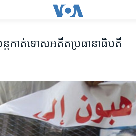
​បន្ត​កាត់ទោស​អតីត​ប្រធានាធិបតី