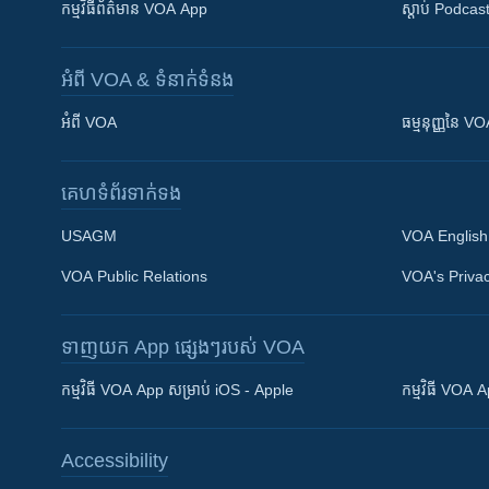
កម្មវិធី​ព័ត៌មាន VOA App
ស្តាប់ Podcas
អំពី​ VOA & ទំនាក់ទំនង
អំពី​ VOA
ធម្មនុញ្ញ​នៃ V
គេហទំព័រ​​ទាក់ទង
USAGM
VOA English
VOA Public Relations
VOA's Privac
ទាញយក​ App ផ្សេងៗ​របស់​ VOA
Khmer English
កម្មវិធី​ VOA App សម្រាប់ iOS - Apple
កម្មវិធី​ VOA
បណ្តាញ​សង្គម
Accessibility