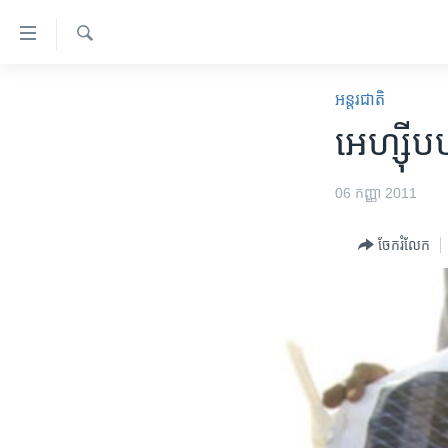
ភ្ជាប់​
ទៅ​
គេហទំព័រ​
ស្វែង​
កម្ពុជា
រក
អន្តរជាតិ
ទាក់ទង
អន្តរជាតិ
អេហ្ស៊ីប
រំលង​
និង​
អាមេរិក
ចូល​
06 កញ្ញា 2011
ចិន
ទៅ​​
ទំព័រ​
ហេឡូវីអូអេ
ចែករំលែក
ព័ត៌មាន​​
កម្ពុជាច្នៃប្រតិដ្ឋ
តែ​
ម្តង
ព្រឹត្តិការណ៍ព័ត៌មាន
រំលង​
ទូរទស្សន៍ / វីដេអូ​
និង​
ចូល​
វិទ្យុ / ផតខាសថ៍
ទៅ​
កម្មវិធីទាំងអស់
ទំព័រ​