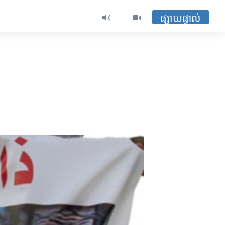
ផ្សាយផ្ទាល់