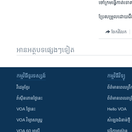
ចៅ​ក្រម​ធ្វើ​កាត់ទោស
ប្រែ​សម្រួល​ដោយ​ជឹង
ចែករំលែក
អានអត្ថបទផ្សេងៗទៀត
កម្មវិធី​ទូរទស្សន៍
កម្មវិធី​វិទ្យុ
វីដេអូ​ខ្មែរ
ព័ត៌មាន​ពេល​ព្រឹ
វ៉ាស៊ីនតោន​ថ្ងៃ​នេះ
ព័ត៌មាន​​ពេល​រាត្រ
VOA ថ្ងៃនេះ
Hello VOA
VOA ​វិទ្យាសាស្ត្រ
សំឡេង​ជំនាន់​ថ្មី
VOA 60 អាស៊ី
វេទិកា​អាស៊ាន