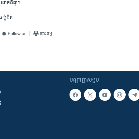
​ដាច់​ពីគ្នា។
​ ប៉ូជីន
Follow us
បោះពុម្ព
បណ្តាញ​សង្គម
ក
ី