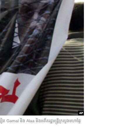
mal និង​​​ Alaa ​និង​​អតីត​​រដ្ឋមន្រ្តី​​ក្រសួង​​មហាផ្ទៃ​