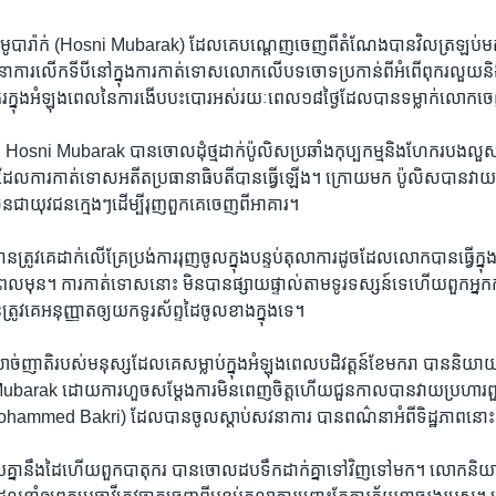
នី មូបារ៉ាក់ (Hosni ​Mubarak) ​ដែល​គេ​បណ្តេញ​ចេញ​ពី​តំណែង​បាន​វិល​ត្រឡប់​មក​
​សវនាការ​លើក​ទីបី​នៅ​ក្នុង​ការកាត់ទោស​លោក​លើបទ​ចោទ​ប្រកាន់​ពី​អំពើ​ពុក​រលួយ​និ
តុករ​ក្នុង​អំឡុងពេល​នៃ​ការងើប​បះបោរ​អស់រយៈ​ពេល​១៨​ថ្ងៃ​ដែល​បាន​ទម្លាក់​លោក​
​ Hosni ​Mubarak​ បាន​ចោល​ដុំថ្ម​ដាក់​ប៉ូលិស​ប្រឆាំង​កុប្បកម្ម​និង​ហែក​របង​លួស
ែល​ការកាត់​ទោស​អតីត​ប្រធានាធិបតី​បាន​ធ្វើ​ឡើង។ ក្រោយមក​ ប៉ូលិស​បាន​វាយ​សម្រ
ន​ជា​យុវជន​ក្មេង​ៗ​ដើម្បី​រុញ​ពួកគេ​ចេញពី​អាគារ។
រូវ​គេ​ដាក់​លើ​គ្រែប្រង់ការ​រុញ​ចូល​ក្នុង​បន្ទប់​តុលាការ​ដូច​ដែល​លោក​បានធ្វើ​ក
ល​មុន។ ការកាត់​ទោស​នោះ​ មិន​បាន​ផ្សាយ​ផ្ទាល់​តាម​ទូរទស្សន៍​ទេ​ហើយ​ពួក​អ្ន
្រូវ​គេ​អនុញ្ញាត​ឲ្យ​យក​ទូរស័ព្ទ​ដៃ​ចូល​ខាង​ក្នុង​ទេ។
 ​សាច់ញាតិ​របស់​មនុស្ស​ដែល​គេ​សម្លាប់​ក្នុង​អំឡុង​ពេល​បដិវត្តន៍​ខែ​មករា ​បាន​និយ
Mubarak ​ដោយ​ការហួច​សម្តែង​ការមិនពេញចិត្ត​ហើយ​ជួនកាល​បាន​វាយ​ប្រហារ​ពួ
ohammed ​Bakri)​ ដែល​បាន​ចូល​ស្តាប់​សវនាការ ​បាន​ពណ៌នា​អំពី​ទិដ្ឋភាពនោះ
ាយ​គ្នា​នឹង​ដៃ​ហើយ​ពួកបាតុករ​ បាន​ចោល​ដប​ទឹក​ដាក់គ្នា​ទៅវិញ​ទៅមក។ លោក​និ