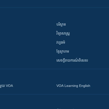
បរិស្ថាន
វិទ្យាសាស្រ្ត
វប្បធម៌
ខ្មែរក្រហម
សេចក្តីរាយការណ៍ពិសេស
ស​​ជាមួយ VOA
VOA Learning English