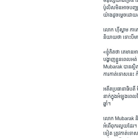
មនុស្ស​យ៉ាង​ច្រើន ​ដ
ប៉ូលិស​មិន​អាច​បញ្ឈប
យ៉ាង​ដូចម្តេច​ដោយស
លោក ​ហ៊ីស្ហាម កាសេ
និយាយ​ថា ​ទោះបី​ម
«ខ្ញុំ​គិត​ថា​ គេ​ម
បង្ហាញ​ខ្លួន​ពេល​អត
Mubarak​ បាន​ស្ថិត​នៅ
ការកាត់ទោស​នេះ ​កំ
អតីត​ប្រធានាធិបតី 
នាក់​ក្នុង​អំឡុង​ពេ
ឆ្នាំ។
លោក ​Mubarak​ និង​ក
អំពើ​ពុករលួយ​ដែរ។ អត
ទៀត ត្រូវ​កាត់ទោស​ជ