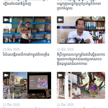
ឡើង​នៅ​រាជធានី​ភ្នំពេញ
បណ្តាញ​សេដ្ឋកិច្ចក្រៅ​ប្រព័ន្ធពិបាក​រក​
ប្រាក់​ចំណូល
13 មីនា 2025
12 មីនា 2025
វិស័យ​បង្កើត​មាតិកា​នៅ​កម្ពុជា​រីក​ចម្រើន
ទីប្រឹក្សា​គណបក្ស​កម្លាំង​ជាតិ​ស្នើ​តុលាការ​
ឲ្យ​លោក​បង់ប្រាក់​សំណង​ប្រមាណ​១០​
ម៉ឺន​ដុល្លារ​ជា​ដំណាក់កាល
11 មីនា 2025
11 មីនា 2025