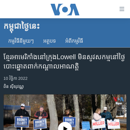
ភ្ជាប់​
ទៅ​
គេហទំព័រ​
កម្ពុជាថ្ងៃនេះ
កម្ពុជា
ទាក់ទង
រំលង​
កម្មវិធី​នីមួយៗ
អត្ថបទ​
អំពី​កម្មវិធី​
អន្តរជាតិ
និង​
អាមេរិក
ចូល​
ខ្មែរ​អាមេរិកាំង​នៅ​ក្រុងLowell​ មិន​សូវ​សកម្ម​នៅ​ថ្ងៃ​
ទៅ​​
ចិន
បោះឆ្នោត​ពាក់​កណ្តាល​អាណត្តិ​​​
ទំព័រ​
ហេឡូវីអូអេ
ព័ត៌មាន​​
10 វិច្ឆិកា 2022
តែ​
កម្ពុជាច្នៃប្រតិដ្ឋ
ពិន ស៊ីសុវណ្ណ
ម្តង
ព្រឹត្តិការណ៍ព័ត៌មាន
រំលង​
និង​
ទូរទស្សន៍ / វីដេអូ​
ចូល​
វិទ្យុ / ផតខាសថ៍
ទៅ​
ទំព័រ​
កម្មវិធីទាំងអស់
No media source currently available