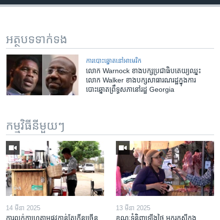
អត្ថបទ​ទាក់ទង
ការបោះឆ្នោតនៅអាមេរិក
លោក Warnock ខាង​បក្ស​ប្រជាធិបតេយ្យ​ឈ្នះ​
លោក Walker ខាង​បក្ស​សាធារណរដ្ឋ​ក្នុង​ការ​
បោះឆ្នោត​ព្រឹទ្ធសភា​នៅ​រដ្ឋ Georgia
កម្មវិធី​នីមួយៗ
14 មីនា 2025
13 មីនា 2025
ការលក់​កាហ្វេ​តាម​ផ្លូវ​កាន់តែ​កើន​ច្រើន​
ខណៈទំនិញឡើងថ្លៃ អ្នករកស៊ីក្នុង​