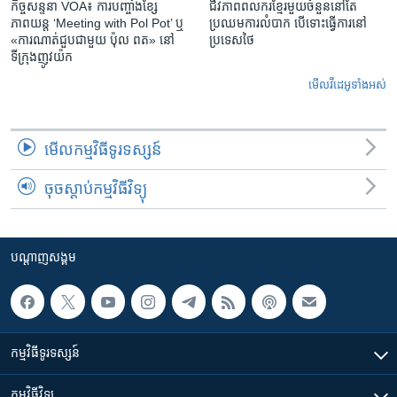
កិច្ចសន្ទនា VOA៖ ការ​បញ្ចាំង​ខ្សែ
ជីវភាពពលករខ្មែរមួយចំនួននៅតែ
ភាពយន្ត ‘Meeting with Pol Pot’ ឬ
ប្រឈមការលំបាក បើទោះធ្វើការនៅ
«ការណាត់ជួប​ជាមួយ​ ប៉ុល ពត» នៅ
ប្រទេសថៃ
ទីក្រុងញូវយ៉ក​
មើល​វីដេអូ​ទាំង​អស់
មើល​កម្មវិធី​ទូរទស្សន៍
ចុចស្តាប់កម្មវិធីវិទ្យុ
បណ្តាញ​សង្គម
កម្មវិធី​ទូរទស្សន៍
កម្មវិធី​វិទ្យុ