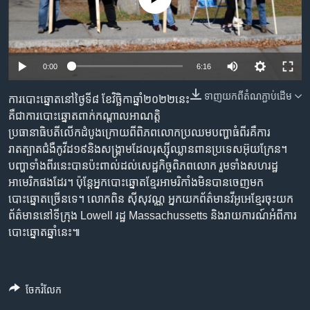
រចនា
សម្ព័ន្ធ​
Khmer English
រំលង​
និង​
បណ្តាញ​សង្គម
0:00
6:16
ចូល​
ទៅ​
ទាញ​យក​ពី​តំណភ្ជាប់​ដើម
ការ​បោះឆ្នោត​នៅ​ថ្ងៃទី​៨ ​ខែវិច្ឆិកា​ឆ្នាំ​២០២២​នេះ​
កាន់​
គឺ​ជា​ការ​បោះឆ្នោត​ពាក់​កណ្តាល​អាណត្តិ​
ទំព័រ​
ភាសា
ប្រធានាធិបតី​លើក​ដំបូង​ក្រោយ​ពី​ពិភពលោក​ប្រឈម​បញ្ហា​ធំ​ពីរ​គឺ​ការ​
ស្វែង​
រាតត្បាត​​ជំងឺ​កូវីដ១៩​​និង​សង្គ្រាម​ដែល​រុស្ស៊ី​ឈ្លានពាន​ប្រទេស​អ៊ុយក្រែន។ ​
រក
បញ្ហា​ទាំង​ពីរ​នេះ​បាន​ប៉ះពាល់​ដល់​សេដ្ឋកិច្ច​ពិភពលោក ​រួមទាំង​សហរដ្ឋ​
អាមេរិក​ផង​ដែរ។ ប៉ុន្តែ​អ្នកបោះឆ្នោត​ខ្មែរ​អាមរិកាំង​មិន​បាន​ចេញ​មក​
បោះឆ្នោត​ច្រើន​ទេ។ ​ លោក​ពិន ស៊ីសុវណ្ណ​ អ្នក​យក​ព័ត៌មាន​វីអូអេ​ខ្មែរ​ចុះ​យក​
ព័ត៌មាន​នៅ​ទីក្រុង ​Lowell ​រដ្ឋ ​Massachussetts ​និង​រាយការណ៍​អំពី​ការ​
បោះឆ្នោត​ឆ្នាំ​នេះ៕
ចែករំលែក