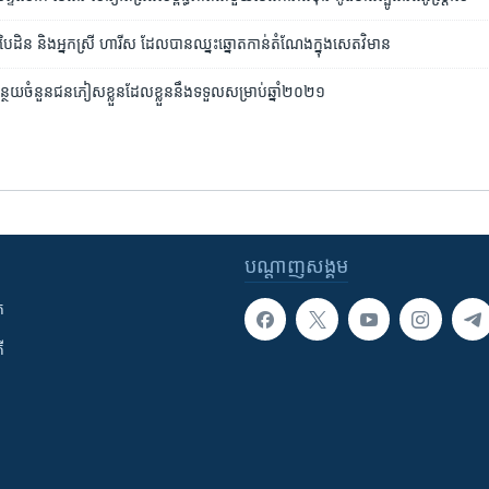
ិន និង​អ្នក​ស្រី ហារីស ដែល​បាន​ឈ្នះ​ឆ្នោត​កាន់​តំណែង​ក្នុង​សេតវិមាន
្ថយ​ចំនួន​ជនភៀសខ្លួន​ដែល​ខ្លួន​នឹង​ទទួល​សម្រាប់​ឆ្នាំ២០២១
បណ្តាញ​សង្គម
ក
ី