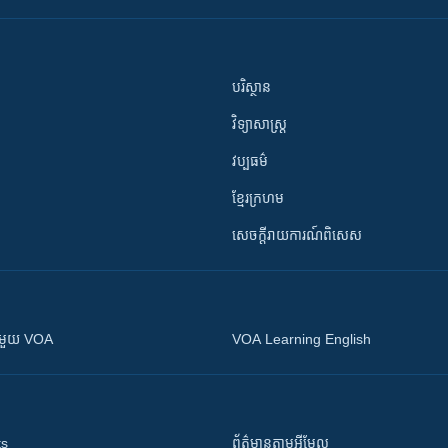
បរិស្ថាន
វិទ្យាសាស្រ្ត
វប្បធម៌
ខ្មែរក្រហម
សេចក្តីរាយការណ៍ពិសេស
ស​​ជាមួយ VOA
VOA Learning English
ts
ព័ត៌មាន​តាម​អ៊ីមែល