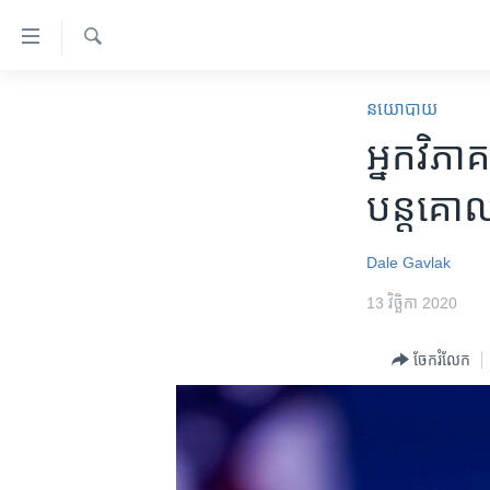
ភ្ជាប់​
ទៅ​
គេហទំព័រ​
ស្វែង​
កម្ពុជា
រក
នយោបាយ
ទាក់ទង
អន្តរជាតិ
អ្នក​វិភា
រំលង​
និង​
អាមេរិក
បន្ត​គ
ចូល​
ចិន
ទៅ​​
ទំព័រ​
ហេឡូវីអូអេ
Dale Gavlak
ព័ត៌មាន​​
កម្ពុជាច្នៃប្រតិដ្ឋ
13 វិច្ឆិកា 2020
តែ​
ម្តង
ព្រឹត្តិការណ៍ព័ត៌មាន
ចែករំលែក
រំលង​
ទូរទស្សន៍ / វីដេអូ​
និង​
ចូល​
វិទ្យុ / ផតខាសថ៍
ទៅ​
កម្មវិធីទាំងអស់
ទំព័រ​