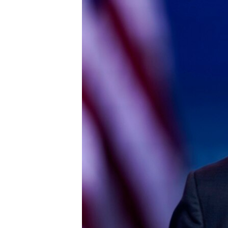
រចនា
សម្ព័ន្ធ​
រំលង​
និង​
ចូល​
ទៅ​
កាន់​
ទំព័រ​
ស្វែង​
រក