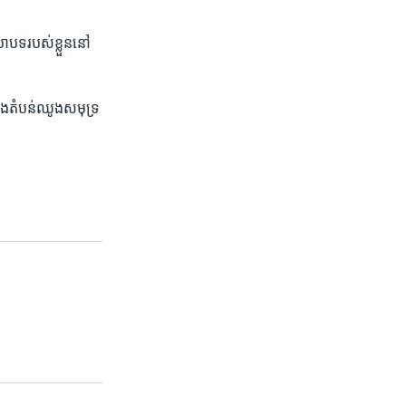
បទ​របស់​ខ្លួន​នៅ​
នុង​តំបន់​ឈូង​សមុទ្រ​