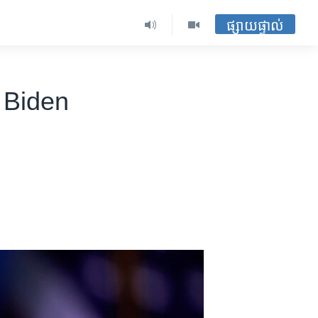
ផ្សាយផ្ទាល់
​ Biden​