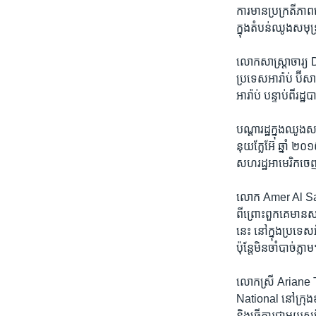
ការ​មាន​ប្រក្រតី​ភាព
ក្នុង​តំបន់​ឈូង​សមុទ្
លោក​សាស្ត្រាចារ្យ 
ប្រទេស​អារ៉ាប់ ប៊ីសាអ
អារ៉ាប់​ បន្ទាប់​ពីរដ
បណ្តា​រដ្ឋ​ក្នុង​ឈូង
នុយក្លែអ៊ែ ​ឆ្នាំ​ ២
សហរដ្ឋ​អាមេរិក​ចេញពី
​លោក Amer Al Sabaile
ពីព្រោះ​ពួកគេ​មាន​សត្រ
នេះ​ នៅ​ក្នុង​ប្រទេស​
ប៉ុន្តែ​មិន​ចាំបាច់​ភ
លោក​ស្រី Ariane Tab
National ​នៅក្រុងឌុ
និង​ធ្វើ​ការ​ជាមួយ​សម្