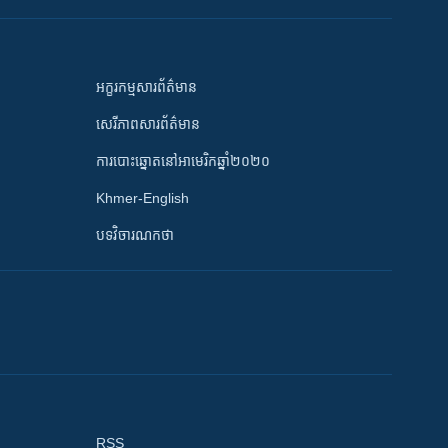
អក្ខរកម្មសារព័ត៌មាន
សេរីភាពសារព័ត៌មាន
ការបោះឆ្នោតនៅអាមេរិកឆ្នាំ២០២០
Khmer-English
បទវិចារណកថា
RSS