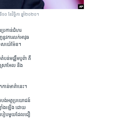
០ ខែវិច្ឆិកា ឆ្នាំ២០២០។
​ប្រកាន់​ជំហរ​
ញ​នូវ​ការលក់​អាវុធ​
្រទេស​យ៉េម៉ែន។​
​មជ្ឈឹម​បូព៌ា​ គឺ​
៊ីស្រាអែល ​និង​
ក​កាន់​មាគ៌ា​នេះ។
់បង់​អត្ថប្រយោជន៍​
្លាំង​ឡើង​ ដោយ​
ុង​របៀប​មួយ​ដែល​ជឿ​