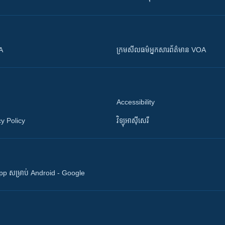
OA
ក្រម​​​សីលធម៌​​​អ្នក​​​សារព័ត៌មាន VOA
Accessibility
y Policy
វិទ្យុ​អាស៊ី​សេរី
 App សម្រាប់ Android - Google