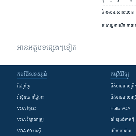
ចិន​អបអរសាទរ​លោក ​បៃដ
សហរដ្ឋ​អាមេរិក កាត់បន
អានអត្ថបទផ្សេងៗទៀត
កម្មវិធី​ទូរទស្សន៍
កម្មវិធី​វិទ្យុ
វីដេអូ​ខ្មែរ
ព័ត៌មាន​ពេល​ព្រឹ
វ៉ាស៊ីនតោន​ថ្ងៃ​នេះ
ព័ត៌មាន​​ពេល​រាត្រ
VOA ថ្ងៃនេះ
Hello VOA
VOA ​វិទ្យាសាស្ត្រ
សំឡេង​ជំនាន់​ថ្មី
VOA 60 អាស៊ី
វេទិកា​អាស៊ាន