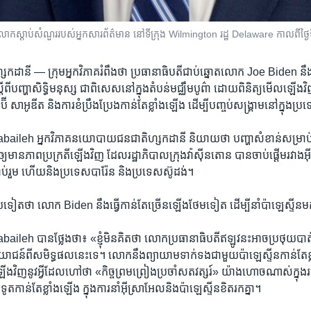
តាប់សំណួររបស់អ្នកសារព័ត៌មាន នៅទីក្រុង Wilmington រដ្ឋ Delaware កាលពីថ្ងៃទី១
ហ្សកដានី —
ក្រុមអ្នក​វិភាគ​រំពឹង​ថា​ ប្រធានាធិបតី​ជាប់​ឆ្នោត​លោក ​Joe Biden ​នឹង
តីពី​បញ្ហា​សិទ្ធិ​មនុស្ស​ ជាពិសេស​នៅ​ក្នុង​តំបន់​មជ្ឈឹម​បូព៌ា ​ដោយ​ពិនិត្យ​មើល​ឡើង​វិ
​ប៊ី សាអូឌីត ​និង​ការ​ខំប្រឹងប្រែង​កាន់តែ​ខ្លាំង​ឡើង​ ដើម្បី​បញ្ចប់​សង្គ្រាម​នៅ​ក្នុង​ប
leh ​អ្នក​វិភាគ​នយោបាយ​ជនជាតិ​ហ្សកដានី​ និយាយ​ថា​ បញ្ហា​សំខាន់​សម្រាប់​តំបន់
្យ​មាន​ភាព​ប្រក្រតី​ឡើង​វិញ​ ដែល​រដ្ឋាភិបាល​ក្រុង​វ៉ាស៊ីនតោន​ បាន​ចាប់​ផ្តើម​រវាង​អ
៉ាប់រួម ​ហើយនិង​ប្រទេស​បារ៉ែន និង​ប្រទេស​ស៊ូដង់។
យ​ទៀត​ថា ​លោក Biden​ នឹង​ធ្វើ​កាន់តែ​ច្រើន​ឡើង​ថែម​ទៀត ​ដើម្បី​នាំ​ប៉ាឡេស្ទីន​ម
eh បាន​ថ្លែង​ថា៖​ «ខ្ញុំ​មិន​គិត​ថា​ លោក​ប្រធានាធិបតី​ឥឡូវ​នះ​អាច​ប្រថុយ​បាត
យោជន៍​ពី​សមិទ្ធផល​នេះ​ទេ។​ លោក​នឹង​ព្យាយាម​ទាក់​ទង​ជាមួយ​ប៉ាឡេស្ទីន​កាន់តែ​ខ
​ឡើង​វិញ​នូវ​អ្វី​ដែល​ហៅ​ថា ​«កិច្ចព្រមព្រៀង​ប្រចាំ​សតវត្សរ៍» ​យ៉ាង​ហោច​ណាស់​ក្ន
​កាន់តែ​ខ្លាំង​ឡើង ​ក្នុងការ​នាំ​អ៊ីស្រាអែល​និង​ប៉ាឡេស្ទីន​ខិត​រក​គ្នា។​