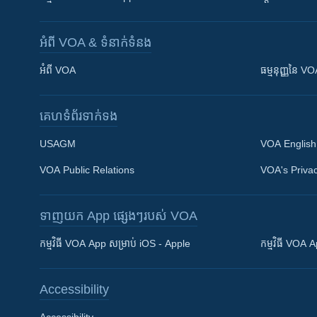
អំពី​ VOA & ទំនាក់ទំនង
អំពី​ VOA
ធម្មនុញ្ញ​នៃ V
គេហទំព័រ​​ទាក់ទង
USAGM
VOA English
VOA Public Relations
VOA's Privac
ទាញយក​ App ផ្សេងៗ​របស់​ VOA
Khmer English
កម្មវិធី​ VOA App សម្រាប់ iOS - Apple
កម្មវិធី​ VOA
បណ្តាញ​សង្គម
Accessibility