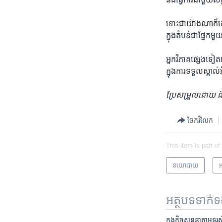
ទោះ​ជាយ៉ាង​ណាក៏ដោយ
ក្នុង​តំបន់​ជាផ្នែក​មួ
អ្នក​វិភាគ​ផ្សេង​ទៀត
ក្នុង​ការ​ទទួល​ស្គាល់
ប្រែសម្រួល​ដោយ ​ជឹ
ចែករំលែក
This item is part of
នយោបាយ
អ
អត្ថបទ​ទាក់
ក្នុង​កិច្ចសន្ទនា​​តាម​ទូ