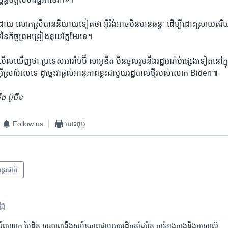
​ លោក​ស្រី​បាន​និយាយ​ទៀត​ថា ​អ៊ីរ៉ង់​អាច​មិន​មាន​ឆន្ទៈ​ ដើម្បី​ដោះស្រាយឥរិយា
យ​នៃ​កិច្ចព្រម​ព្រៀង​នុយក្លែអ៊ែរ​ទេ។
​មើលឃើញ​ថា ​ប្រទេស​អារ៉ាប់ប៊ី សាអូឌីត​ មិន​ចូលរួមនឹង​រដ្ឋ​អារ៉ាប់​ផ្សេង​ទៀត​នៅ​ក្
​អ៊ីស្រាអែល​ទេ ​ដូច្នេះ​វា​ផ្តល់​អានុភាព​ខ្លះ​ជាមួយ​រដ្ឋបាល​ថ្មី​របស់​លោក ​Biden៕​
ង ប៉ូជីន
Follow us
បោះពុម្ព
ន្តរជាតិ
ទង
រស័ព្ទ​លោក​ បៃដិន​ សន្យា​​ពង្រឹង​សម្ព័ន្ធភាព​​​ជាមួយ​មេដឹកនាំ​ជប៉ុន កូរ៉េ​ខាង​ត្បូង​និង​អូស្ត្រាលី