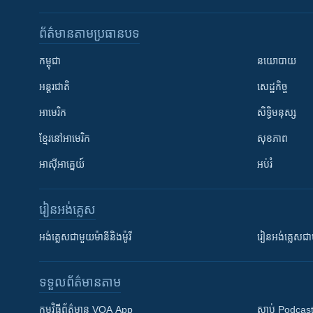
ព័ត៌មាន​តាមប្រធានបទ​
កម្ពុជា
នយោបាយ
អន្តរជាតិ
សេដ្ឋកិច្ច
អាមេរិក
សិទ្ធិមនុស្ស
ខ្មែរ​នៅអាមេរិក
សុខភាព
អាស៊ីអាគ្នេយ៍
អប់រំ
រៀន​​អង់គ្លេស
អង់គ្លេស​ជាមួយ​ម៉ានី​និង​ម៉ូរី
រៀន​​​​​​អង់គ្លេ
ទទួល​ព័ត៌មាន​តាម
កម្មវិធី​ព័ត៌មាន VOA App
ស្តាប់ Podcas