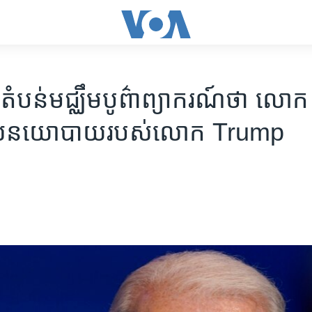
គ​តំបន់​មជ្ឈឹម​បូព៌ា​ព្យាករណ៍​ថា ​លោក
ោល​នយោបាយ​របស់​លោក Trump