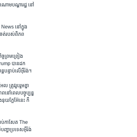
ចំណោម​បណ្តា​រដ្ឋ​ នៅ​
News ​នៅ​ក្នុង​
ូរចត់​របស់​ពិភព​
ិច្ចព្រមព្រៀង​
​Trump​ បាន​ដក​
​បន្ទាប់​លើអ៊ីរ៉ង់។
រូវ​រួប​រួម​គ្នា ​
ាព​នៅ​ពេល​បច្ចុប្បន្ន​
​នុយក្លែអ៊ែ​នេះ​ ក៏
្រាប់​កាសែត ​The
ហា​ប្រទេស​អ៊ីរ៉ង់ ​