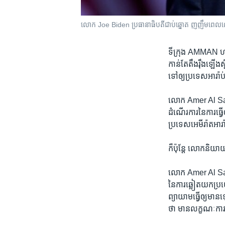
លោក Joe Biden ប្រធានាធិបតីជាប់ឆ្នោត ញញឹមពេលលោកស្
ទីក្រុង AMMAN 
កាន់តែ​តឹងរ៉ឹង​ឡើង​ស្
ទៅ​ឲ្យ​ប្រទេស​អារ៉ាប់
លោក ​Amer Al Sabai
ដំណើរការ​នៃ​ការធ្វើ​ឲ
ប្រទេស​អេមីរ៉ាត​អារ
​ក៏ប៉ុន្តែ​ លោក​និយា
​លោក Amer Al Sabail
នៃការ​ឆ្លៀត​យក​ប្រ
ព្យាយាម​ធ្វើ​ឲ្យ​មាន
ថា​ មាន​លក្ខណៈ​ការទូត