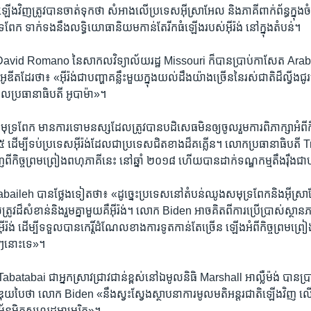
​ឡើង​វិញ​ត្រូវ​បាន​ចាត់​ទុក​ថា ​សំអាង​លើ​ប្រទេស​អ៊ីស្រាអែល ​និង​ភាគីពាក់ព័ន្ធ​ក្នុង​
រ​ពែក ​ទាក់​ទងនឹង​លទ្ធិ​យោធា​និយម​កាន់តែ​រីក​ធំឡើង​របស់​អ៊ីរ៉ង់ ​នៅ​ក្នុង​តំបន់។​
David Romano ​នៃ​សាកល​វិទ្យាល័យ​រដ្ឋ Missouri​ ក៏​បាន​ប្រាប់​កាសែត Arab 
ូឌីត​ដែរ​ថា៖ «អ៊ីរ៉ង់​ជា​បញ្ហា​គន្លឹះ​មួយ​ក្នុង​យល់​ដឹង​យ៉ាង​ច្រើន​នៃ​រស់ជាតិ​ដ៏ល្វីង​ជ
្ឋបាល​ប្រធានាធិបតី​ អូបាម៉ា»។​
​សមុទ្រ​ពែក ​មាន​ការ​ទោមនស្ស​ដែល​ត្រូវ​បាន​បដិសេធ​មិន​ឲ្យ​ចូលរួម​ការ​ពិភាក្សា​អំពី​ក
០១៥​ ដើម្បី​ទប់​ប្រទេស​អ៊ីរ៉ង់​ដែល​ជា​ប្រទេស​ជិត​ខាង​ដ៏​គគ្លើន។ លោក​ប្រធានាធិបតី 
​កិច្ចព្រម​ព្រៀង​ពហុភាគី​នេះ​ នៅ​ឆ្នាំ​ ២០១៨​ ហើយ​បាន​ដាក់​ទណ្ឌកម្ម​តឹងរ៉ឹង​ជាបន្ត
h បាន​ថ្លែង​ទៀត​ថា៖​ «ដូច្នេះ​ប្រទេស​នៅ​តំបន់​ឈូង​សមុទ្រ​ពែក​និង​អ៊ីស្រាអែល​ ត្
ូវ​ដ៏​សំខាន់​និង​រួម​គ្នា​មួយ​គឺ​អ៊ីរ៉ង់។​ លោក ​Biden​ អាច​គិត​ពី​ការ​ប្រើ​ប្រាស់​ស្ថានភ
អ៊ីរ៉ង់​ ដើម្បី​ទទួល​បាន​កេរ្តិ៍​ដំណែល​ខាង​ការទូត​កាន់តែ​ច្រើន ឡើង​អំពី​កិច្ចព្រមព្រៀង
្លាមៗ​នោះទេ»។
atabai ​ជាអ្នក​ស្រាវជ្រាវ​ជាន់​ខ្ពស់​នៅ​ឯ​មូលនិធិ​ Marshall អាល្លឺម៉ង់​ បាន​ប
យបៃ​ថា​ លោក​ Biden​ «នឹង​ស្វះស្វែង​ស្ថាបនា​ការ​មូលមតិ​អន្តរជាតិ​ឡើង​វិញ​ លើ​បញ្
ព័ន្ធមិត្ត​សហ​រដ្ឋ​អាមេរិក»។​