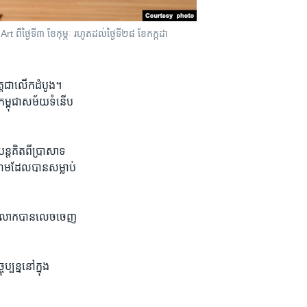
rt ពីថ្ងៃទី៣ ខែកុម្ភៈ រហូតដល់ថ្ងៃទី២៨ ខែកក្កដា
ត​ជា​លើក​ដំបូង។
េស​កម្ពុជា​សម័យ​ទំនើប
តគិត​ពី​ប្រាសាទ​
ក្រហម​ដែល​បាន​សម្លាប់
បស់​លោក​បាន​លេច​ចេញ​
បន្ន​នៅ​ក្នុង​