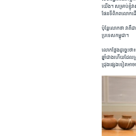
យើង។ ​សម្រាប់​ខ្ញុំ​
ផែនទី​ពិភពលោកដើម្បី​
ប៉ុន្តែ​លោក​ថា វា​គឺ​
ប្រទេស​កម្ពុជា។
លោក​ថ្លែង​ដូច្នេះ​ថា
ឆ្នាំ​ជាងហើយ​ដែល​ស្
ជ្រុងផ្សេងទៀត​អា