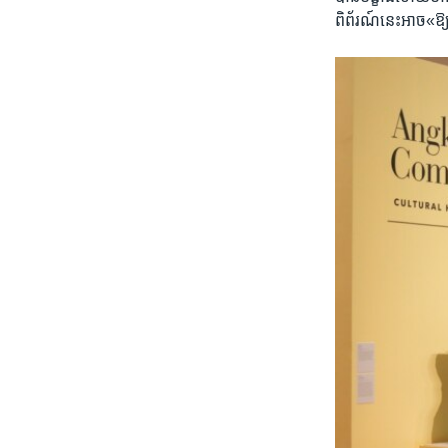
ពិព័រណ៍​នេះ​អាច«ឱ្យ