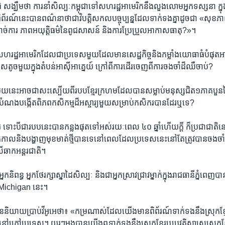
ឃឹម​ថា ការ​នាំ​សិល្បៈ​កម្ពុជា​ទៅសហរដ្ឋ​អាមេរិក​នឹង​លួងលោម​អ្នក​ទស្សនា ក្ន
័រណ៍​នេះ​បាន​ពណ៌នា​ថាជា​វិបត្តិសកល​បច្ចុប្បន្ន​ដែល​ទាក់ទង​គ្នា​ដូចជា «សុខ
​ផ្តាច់ការ ភាព​អយុត្តិធម៌​នៃ​ពូជសាសន៍ និង​ការប្រែប្រួលអាកាសធាតុ?»។
ដែល​សហរដ្ឋ​អាមេរិក​ដែល​ជាប្រទេស​មួយ​ដែលមាន​សេដ្ឋកិច្ចនិង​កម្លាំង​យោធា​ធំ​បំផុត​អ
ស​តូច​មួយ​ក្នុង​តំបន់អាស៊ីអាគ្នេយ៍ ក្រៅ​ពី​ការដើរ​ចេញ​ពី​ការចងចាំដ៏​ឈឺចាប់?
ួយ​នេះ​អាច​ជា​សះស្បើយ​ពី​របប​ខ្មែរក្រហម​ដែល​បាន​សម្លាប់​មនុស្ស​ជិត​១ភាគ​បួន​
ំណង​បង្កើត​ពិភព​កសិកម្ម​ដ៏​អស្ចារ្យ​មួយ​សម្រាប់​កសិករ​បាន​ដែរ​ឬ​ទេ?​
​ ទោះ​បី​ជា​របប​នេះបាន​កន្លង​ផុត​ទៅ​អស់​រយៈពេល​ ៤០ ឆ្នាំ​ហើយ​ក្ដី ក៏​ប្រជាជាតិ​ន
ាល​និង​បង្ហាញ​មុខមាត់​ថ្មី​បាន​ទេ​នៅពេល​ដែល​ប្រទេស​នេះ​នៅតែ​ត្រូវ​បាន​ចងចាំ​
ើ​ឆាក​អន្តរជាតិ។
​និពន្ធ អ្នក​ថែរក្សា​ស្នាដៃ​សិល្បៈ និង​ជា​អ្នក​ស្រាវជ្រាវ​ម្នាក់​ក្នុង​រាជធានី​ភ្នំពេញ​
្ឋ​ Michigan នេះ។
និយាយ​ប្រាប់​វីអូអេ​ថា៖ «កម្រណាស់​ដែល​យើង​មាន​ពិព័រណ៍​ទាក់ទង​នឹងស្រុក​ខ្ម
ៅ​ក្រៅប្រទេស។ យូរៗម្តង​បានយើង​ឮ​ទាក់ទង​នឹង​ស្រុក​ខ្មែរឬប្រវត្តិសាស្ត្រ​ស្រុកខ្មែ