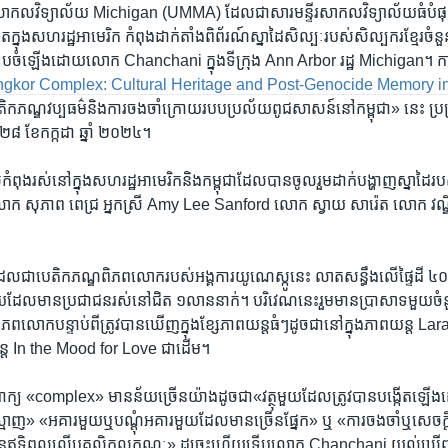
នៃ​សាកលវិទ្យាល័យ Michigan (UMMA) ដែលជា​សារមន្ទីរ​សាកលវិទ្យាល័យ​ធំបំផុត
​ក្នុងសហរដ្ឋ​អាមេរិក ​កំពុង​ដាក់​តាំងពិព័រណ៍​ស្នាដៃ​សិល្បៈ​របស់​សិល្បករ​ខ្មែរ​ចំនួន
បចំ​ឡើង​ដោយ​លោក Chanchani ក្នុង​ទីក្រុង Ann Arbor រដ្ឋ Michigan។ កា
gkor Complex: Cultural Heritage and Post-Genocide Memory i
កភណ្ឌ​វប្បធម៌​និង​ការ​ចងចាំ​ក្រោយ​របប​ប្រល័យ​ពូជសាសន៍​នៅ​កម្ពុជា» នេះ ​ប្រព្រឹត្
ទី ​២៨ ខែ​កក្កដា ឆ្នាំ​ ២០២៤។
ំពុង​រស់នៅ​ក្នុង​សហរដ្ឋ​អាមេរិកនិង​កម្ពុជាដែល​បាន​ចូល​រួម​ដាក់​បង្ហាញ​ស្នាដៃ​របស
ោក សុភាព​ ពេជ្រ អ្នកស្រី Amy Lee Sanford លោក ស្វាយ ​សារ៉េត ​លោក វណ្ឌ
​ដែល​ជា​បេតិកភណ្ឌ​ពិភពលោក​របស់​អង្គការ​យូណេស្កូ​នេះ លាតសន្ធឹងលើ​ផ្ទៃដី ​៤០០​
ុង​មួយ​ដែល​មាន​ប្រជាជន​រស់នៅ​ជិត​ ១លាននាក់។ បរិវេណ​នេះ​រួម​មាន​ប្រាសាទ​មួយ​ចំន
ពិភពលោក​បន្ទាប់ពី​ត្រូវបាន​ឃើញ​ក្នុង​ខ្សែភាពយន្ត​ធំៗ​ដូចជា​នៅ​ក្នុង​ភាពយន្ដ L
្ដ In the Mood for Love ជាដើម។
មពាក្យ «complex» ​មាន​ន័យ​ច្រើន​យ៉ាងដូចជា«វត្ថុ​មួយ​ដែល​ត្រូវបាន​បង្កើត​ឡើង
ុគស្មាញ» «អគារ​មួយឬបណ្តុំ​អគារ​មួយ​ដែល​មាន​ច្រើន​ផ្នែក​» ឬ «ការចងចាំឬ​សេចក្តីប
នឥទ្ធិពល​លើ​បុគ្គលិកលក្ខណៈ» ដូច្នេះ​ហើយ​ទើបលោក Chanchani យល់ឃើញ​ថ