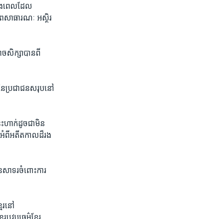
ុង​ពេល​ដែល​
ភាព​សាធារណៈ អស្ថិរ
ាច​សិក្សា​បានពី
នៃ​ប្រជាជន​សរុប​នៅ​
េះ​ហាក់ដូចជា​មិន​
អំពី​អតីតកាល​ដ៏​រង
បាន​សាទរ​ចំពោះ​ការ​
ែរ​នៅ
រ​ឬវប្បធម៌ខ្មែរ​