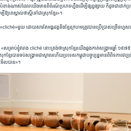
វា​សំខាន់​ណាស់​ដែល​យើង​មាន​ពិព័រណ៍​ប្រភេទហ្នឹង​ដើម្បី​ផ្សព្វ​ផ្សាយ ក៏​ដូចជា​ដាក់​ប
ឱ្យ​គេ​ស្គាល់ថា​ស្អីទៅជាស្រុក​ខ្មែរ​»។
ជា​«cliché​‍»មួយ ដោយសារ​តែ​អង្គរវត្ត​និង​ខ្មែរ​ក្រហម​ត្រូវ​បាន​ប្រើប្រាស់​ច្រើន​ហួស
៖ «សម្រាប់ខ្ញុំ​វា​រាង cliché​‍ នោះត្រង់​ថា​ស្រុកខ្មែរ​យើងឆ្លងកាត់សង្គ្រាម​ឆ្នាំ
រុកខ្មែរ​បានចប់សង្គ្រាម​ជាស្ថាពរហើយ​ប្រទេស​កម្ពុជា​បច្ចុប្បន្ន​មានពិពិទភាព​វប្
ចមើលបាន»។​