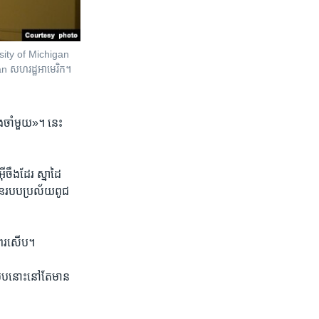
versity of Michigan
gan សហរដ្ឋអាមេរិក។
ងចងចាំ​មួយ»។ នេះ​
ចឹង​ដែរ​ ស្នាដៃ​
​នៃ​របបប្រល័យ​ពូជ
ភាព​រសើប។
របប​នោះនៅ​តែ​មាន​