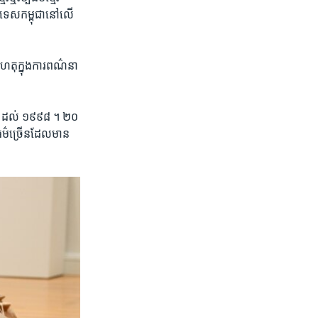
្រទេស​កម្ពុជានៅ​លើ​
ហេតុ​ក្នុង​ការ​ពណ៌នា​
 ១៩៧៥ ​ដល់ ១៩៩៨ ។ ២០
បធម៌​ច្រើនដែល​មាន