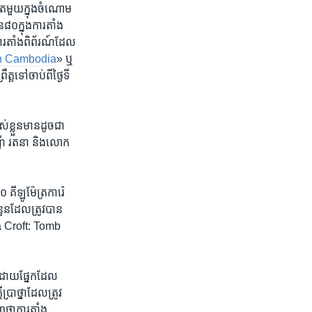
​មួយ​ក្នុង​ចំណោម​
​៨០​ក្នុង​ការ​តាំង
រ​តាំងពិព័រណ៍​ដែល
n Cambodia‍
» ឬ
ត​ទៅ​ចាប់​ពីថ្ងៃ​ទី
់​ខ្លួន​មានដូចជា​
ី រតនា​ និង​លោក
 គីឡូម៉ែត្រការ៉េ
ួន​ដែល​ត្រូវបាន​
ara Croft: Tomb
​ដោយ​ផ្នែក​ដែល​
្រាថ្នាដែល​ត្រូវ
ា​ការ​តាំង