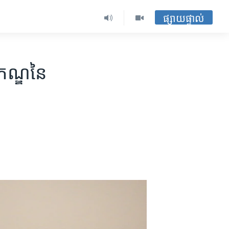
ផ្សាយផ្ទាល់
កភណ្ឌនៃ