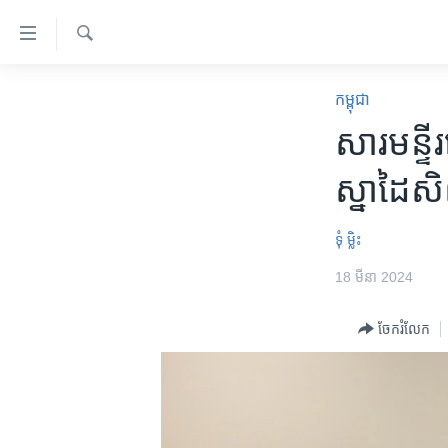
ភ្ជាប់​
ទៅ​
គេហទំព័រ​
ស្វែង​
កម្ពុជា
រក
កម្ពុជា
ទាក់ទង
អន្តរជាតិ
សារមន្ទ
រំលង​
និង​
អាមេរិក
ស្នាដៃសិល
ចូល​
ចិន
ទៅ​​
ទំព័រ​
ហេឡូវីអូអេ
ទុំ ម្លិះ
ព័ត៌មាន​​
កម្ពុជាច្នៃប្រតិដ្ឋ
18 មីនា 2024
តែ​
ម្តង
ព្រឹត្តិការណ៍ព័ត៌មាន
ចែករំលែក
រំលង​
ទូរទស្សន៍ / វីដេអូ​
និង​
ចូល​
វិទ្យុ / ផតខាសថ៍
ទៅ​
កម្មវិធីទាំងអស់
ទំព័រ​