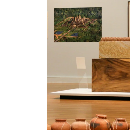
រចនា
សម្ព័ន្ធ​
រំលង​
និង​
ចូល​
ទៅ​
កាន់​
ទំព័រ​
ស្វែង​
រក