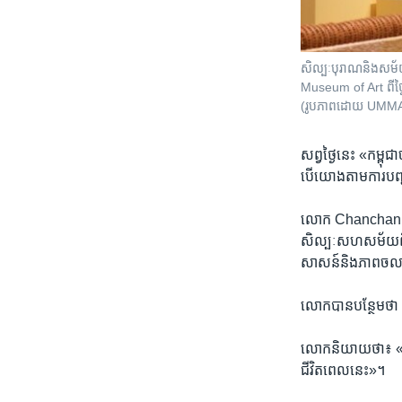
សិល្បៈ​បុរាណ​និង​សម័យ
Museum of Art ពីថ្ង
(រូបភាពដោយ UMM
សព្វថ្ងៃនេះ​ «កម្ពុជា
បើយោងតាម​ការ​បញ្ជាក់
លោក​ Chanchani បាន​
សិល្បៈ​សហសម័យ​ពី​សិ
សាសន៍​និងភាព​ច
លោក​បានបន្ថែម​ថា ​ក
លោក​និយាយ​ថា៖ «វា​
ជីវិតពេល​នេះ»។