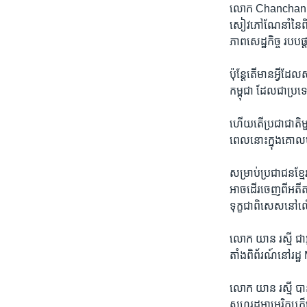
លោក​ Chanchani សង្
សៀវភៅ​ណែនាំ​នៃ​ពិព
ភាព​សេដ្ឋកិច្ច របប
ប៉ុន្តែ​តើ​មាន​អ្វី​
កម្ពុជា ដែល​ជាប្រទេ
ហើយ​តើ​ប្រជាជាតិ​ម
ពេល​នោះ​ក្នុង​គោល​ប
សម្រាប់ប្រជាជន​ខ្មែរ
អាច​ដើរចេញ​ពី​អតីតក
ទុក្ខ​ជាពិសេស​នៅ​ល
លោក យាន រស្មី ជា​អ្នក
តាំង​ពិព័រណ៍​នៅ​រដ
លោក យាន រស្មី បាន​
សហរដ្ឋអាមេរិក​ឬ​ក៏​ន