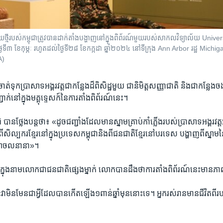
ថ្មី​របស់​កម្ពុជា​ត្រូវបាន​ដាក់​តាំង​បង្ហាញ​នៅ​ក្នុងពិព័រណ៍មួយ​របស់​សាកលវិទ្យាល័យ Uni
ៃទី៣ ខែកុម្ភៈ រហូតដល់ថ្ងៃទី២៨ ខែកក្កដា ឆ្នាំ២០២៤ នៅទីក្រុង Ann Arbor រដ្ឋ Michi
A)
​ចាត់ទុក​ប្រាសាទ​អង្គរវត្ត​ជា​កន្លែង​ដ៏​ពិសិដ្ឋ​មួយ​ ​ជា​និមិត្តសញ្ញាជាតិ និងជា​កន្លែ
​នៅ​ក្នុង​មគ្គុទ្ទេសក៍​នៃ​ការ​តាំង​ពិព័រណ៍​នេះ។
ថ្លែង​បន្តថា៖ «​ដូចជញ្ជាំង​ដែលមានស្នាម​គ្រាប់កាំភ្លើង​របស់​ប្រាសាទអង្គរវត្ត​អ៊ី
ល្បករ​ខ្មែរនៅ​ក្នុង​ប្រទេស​កម្ពុជា​និង​ពី​ជនជាតិ​ខ្មែរ​នៅ​បរទេស បង្ហាញ​ពី​ស្នាម
លាចល​នានា»។
្នុង​នាម​លោក​ជា​ជន​ជាតិ​ផ្សេង​ម្នាក់​ លោក​បាន​ដឹង​ថា​ការ​តាំង​ពិព័រណ៍​នេះ​មាន
មិនមែន​ជាអ្វី​ដែលបាន​កើត​ឡើង​១​ពាន់ឆ្នាំ​មុន​នោះទេ។ អ្នក​រស់រាន​មាន​ជីវិតពី