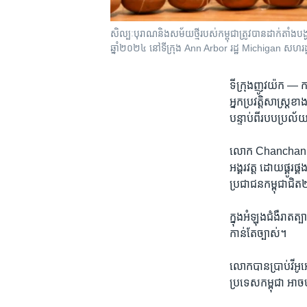
សិល្បៈ​បុរាណ​និង​សម័យថ្មី​របស់​កម្ពុជា​ត្រូវបាន​ដាក់​
ឆ្នាំ២០២៤ នៅទីក្រុង Ann Arbor រដ្ឋ Michigan សហ
ទីក្រុងញូវយ៉ក —
ក
អ្នក​ប្រវត្តិសាស្ត្រ​
បន្ទាប់ពី​របបប្រល័
លោក Chanchani ​ដែល
អង្គរ​វត្ត ដោយ​ផ្គូរ
ប្រជាជន​កម្ពុជា​ជិត
ក្នុង​អំឡុង​ជំងឺរាត
កាន់​តែ​ច្បាស់។
លោក​បាន​ប្រាប់​វីអូអេ
ប្រទេស​កម្ពុជា អាច