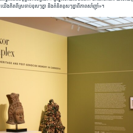
​យើង​គិត​ពី​ស្រទាប់ខុសៗគ្នា និង​គំនិត​ខុសៗគ្នា​ពី​ភាពសាំញ៉ាំ»។