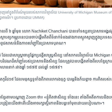
តាំង​បង្ហាញ​នៅ​ក្នុងពិព័រណ៍មួយ​របស់​សាកលវិទ្យាល័យ University of Michigan Museum of A
រដ្ឋអាមេរិក។ (រូបភាពដោយ UMMA)
ាល​ពី ​៦ ឆ្នាំមុន ​លោក Nachiket Chanchani បាន​ទៅ​ទស្សនា​ប្រាសាទ​អង្គរវត្
ខាង​ស្ថាបត្យកម្ម​រូបនេះបាន​ចាប់​ផ្តើម​គិត​ពី​ទំនាក់ទំនង​រវាងភាព​ស្មុគស្មាញ​ក្នុង​ប្រទ
យ​ពូជសាសន៍​និង​ភាព​សាំញ៉ាំ​នៃប្រាសាទបុរាណ​។​
​ជាសាស្ត្រាចារ្យ​ផ្នែក​ប្រវត្តិសាស្ត្រសិល្បៈ​នៅសាកលវិទ្យាល័យ Michigan ​បន្
ផ្គងបរិវេណ​ដ៏​សាំញ៉ាំ​របស់​ប្រាសាទ​និង​សិល្បៈ​ដែល​ត្រូវបាន​បង្កើត​តាំង​ពី​របប​ខ្មែរ
​២លាននាក់ រវាង​ឆ្នាំ​ ១៩៧៥​ ដល់ឆ្នាំ ១៩៧៩។
ត្បាត​កូវីដ១៩ ​ដែល​មនុស្ស​ទូទាំងពិភពលោក​រងទុក្ខ បារម្ភ​និង​ភ័យ​ខ្លាច ការ​គិត​រ
​ខ្មែរ​តាម​បណ្តាញ​ Zoom ថា៖ «ខ្ញុំ​គិត​ថា​សិល្បៈទាំង​នេះ តាំងពី​អតីតកាល​និង​បច្ចុប្
​បង្រៀន​យើង​ថា​តើ​យើង​អាច​រក្សា​ស្ថិរភាពនិង​បន្ត​ទៅមុខ​ដោយ​របៀប​ណា»។