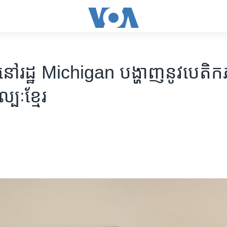
ីរនៅរដ្ឋ Michigan បង្ហាញនូវបេតិ
្បៈខ្មែរ