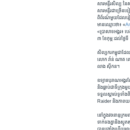
សារមន្ទីរ​សិល្បៈ​
សារមន្ទីរ​ជាច្រើន​ទៀត
ពិព័រណ៍​មួយ​ដែលរៀ
មាន​ឈ្មោះ​ថា៖ «
An
«ប្រាសាទ​អង្គរ៖ បេតិ
៣​ ខែ​កុម្ភៈ​ដល់​ថ្ងៃ
សិល្បករកម្ពុជា​ដែល​ក
លោក​ វ៉ាន់ ណាត ល
លាង ស៊ីកន។
ឧទ្យាន​បុរាណ​អង្គរ
និង​ធ្លាប់​ជា​ទីក្រ
ទទួល​ស្គាល់​ទូទាំង​
Raider និង​ភាពយន
នៅ​ក្នុង​វចនា​នុក្រ
ទាក់ទង​គ្នា​និង​ស្ម
បានបង្ខាំង​ហើយមា