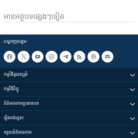
អានអត្ថបទផ្សេងៗទៀត
បណ្តាញ​សង្គម
កម្មវិធី​ទូរទស្សន៍
កម្មវិធី​វិទ្យុ
ព័ត៌មាន​តាមប្រធានបទ​
រៀន​​អង់គ្លេស
ទទួល​ព័ត៌មាន​តាម