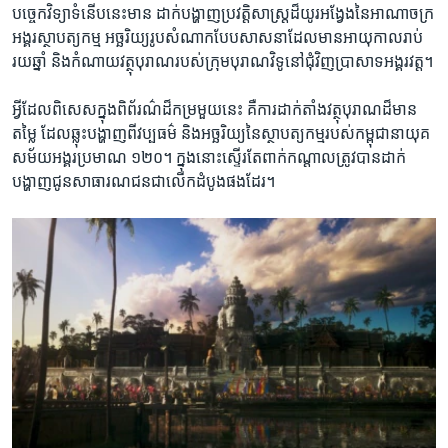
បច្ចេកវិទ្យា​ទំនើប​នេះ​មាន ដាក់​បង្ហាញ​ប្រវត្តិសាស្ត្រ​ដ៏​យូរ​អង្វែងនៃ​អាណាចក្រ​
អង្គរ​ស្ថាបត្យកម្ម​ អច្ឆរិយ្យ​រូប​សំណាក​បែប​សាសនា​ដែល​មាន​អាយុកាល​រាប់​
រយឆ្នាំ និង​កំណាយ​វត្ថុបុរាណ​របស់​ក្រុម​បុរាណវិទូ​នៅ​ជំុវិញ​ប្រាសាទ​អង្គរវត្ត។
អ្វី​ដែល​ពិសេស​ក្នុង​ពិព័រណ៌​ដ៏​កម្រ​មួយ​នេះ គឺ​ការ​ដាក់​តាំង​វត្ថុ​បុរាណ​ដ៏​មាន​
តម្លៃ​ ដែល​ឆ្លុះ​បង្ហាញ​ពី​វប្បធម៌ និង​អច្ឆរិយ្យ​នៃ​ស្ថាបត្យកម្មរបស់​កម្ពុជា​នា​យុគ
សម័យ​អង្គរប្រមាណ ១២០។ ​ក្នុង​នោះ​ស្ទើរតែ​ពាក់កណ្តាល​ត្រូវបាន​ដាក់​
បង្ហាញ​ជូន​សាធារណជន​ជា​លើក​ដំបូង​ផងដែរ។