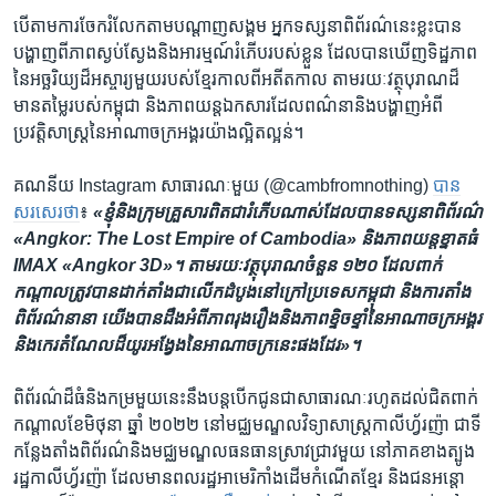
បើ​តាម​ការ​ចែក​រំលែក​តាមបណ្តាញ​សង្គម ​អ្នក​ទស្សនា​ពិព័រណ៌​នេះ​ខ្លះ​បាន​
បង្ហាញ​ពី​ភាព​ស្ងប់ស្ងែង​និង​អារម្មណ៍​រំភើប​របស់​ខ្លួន ​ដែល​បាន​ឃើញ​ទិដ្ឋភាព​
នៃ​អច្ឆរិយ្យ​ដ៏​អស្ចារ្យ​មួយ​របស់​ខ្មែរ​កាលពី​អតីតកាល តាម​រយៈ​វត្ថុ​បុរាណ​ដ៏​
មាន​តម្លៃ​របស់​កម្ពុជា និង​ភាពយន្ត​ឯកសារ​ដែល​ពណ៌នា​និង​បង្ហាញ​អំពី​
ប្រវត្តិសាស្ត្រ​នៃ​អាណាចក្រ​អង្គរ​យ៉ាង​ល្អិតល្អន់។
គណនីយ ​Instagram សាធារណៈមួយ (@cambfromnothing)
បាន​
សរសេរ​ថា
៖
«ខ្ញុំ​និង​ក្រុមគ្រួសារ​ពិតជា​រំភើបណាស់​ដែល​បាន​ទស្សនា​ពិព័រណ៌
«Angkor: The Lost Empire of Cambodia» និង​ភាពយន្ត​ខ្នាតធំ
IMAX «Angkor 3D»។ តាមរយៈ​វត្ថុបុរាណ​ចំនួន ១២០ ដែល​ពាក់
កណ្តាល​ត្រូវបាន​ដាក់តាំង​ជា​លើក​ដំបូង​នៅ​ក្រៅ​ប្រទេស​កម្ពុជា និង​ការ​តាំង​
ពិព័រណ៌​នានា យើង​បាន​ដឹង​អំពី​ភាព​រុង​រឿង​និង​ភាព​ខ្ទិចខ្ទាំ​នៃ​អាណាចក្រ​អង្គរ
និង​កេរតំណែល​ដ៏​យូរ​អង្វែង​នៃ​អាណាចក្រ​នេះ​ផងដែរ»។
ពិព័រណ៌​ដ៏​ធំ​និង​កម្រ​មួយ​នេះ​នឹង​បន្ត​បើក​ជូន​ជា​សាធារណៈ​រហូត​ដល់​ជិត​ពាក់​
កណ្តាល​ខែ​មិថុនា ឆ្នាំ ២០២២ នៅ​មជ្ឈមណ្ឌល​វិទ្យាសាស្ត្រ​កាលីហ្វ័រញ៉ា ជា​ទី
កន្លែង​តាំង​ពិព័រណ៌​និង​មជ្ឈមណ្ឌល​ធនធាន​ស្រាវជ្រាវ​មួយ​ នៅភាគខាងត្បូង​
រដ្ឋ​កាលីហ្វ័រញ៉ា ដែល​មាន​ពលរដ្ឋ​អាមេរិកាំង​ដើម​កំណើត​ខ្មែរ និង​ជន​អន្តោ