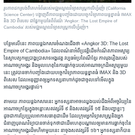
រូបភាពដកស្រង់ពីគេហទំព័ររបស់មជ្ឈមណ្ឌលវិទ្យាសាស្ត្រកាលីហ្វ័រញ៉ា (California
Science Center) បង្ហាញពីភាពយន្តបញ្ចាំង​ដោយបច្ចេកវិទ្យាភាពយន្តខ្នាតធំ​ IMAX
និង 3D ពិសេស ជាផ្នែកមួយនៃពិព័រណ៌ 'Angkor: The Lost Empire of
Cambodia' របស់មជ្ឈមណ្ឌលវិទ្យាសាស្ត្រកាលីហ្វ័រញ៉ា។
បន្ថែម​លើ​នេះ ភាពយន្ត​ឯកសារ​ចំណងជើងថា «Angkor 3D: The Lost
Empire of Cambodia» ​ដែល​ពណ៌នា​អំពី​ប្រវត្តិ​ដើម​កំណើត​ភាព​អស្ចារ្យ​
នៃ​ស្ថាបត្យកម្មប្រាង្គប្រាសាទ​អង្គរវត្ត វប្បធម៌​ប្រពៃណី​ខ្មែរ ភាព​រុង​រឿង​របស់​
អាណាចក្រ​អង្គរ​ និង​មូលហេតុ​នៃ​ការ​ធ្លាក់ចុះរបស់​អាណាចក្រ​ដ៏​អស្ចារ្យ​មួយ​
នេះ ត្រូវបាន​ចាក់​បញ្ចាំង​ដោយបច្ចេកវិទ្យាភាពយន្តខ្នាតធំ​ IMAX និង 3D
ពិសេស ដែល​អនុញ្ញាត​ឲ្យ​អ្នក​ទស្សនា​ហាក់​ដូចជាចូល​ទៅ​មើល​ក្នុង​
អាណាចក្រ​អង្គរ​ផ្ទាល់។​
តាមរយៈ​ភាពយន្ត​ឯកសារនេះ អ្នក​ទស្សនា​អាច​ឈ្វេង​យល់ដឹង​អំពី​អច្ចរិយ្យ​នៃ​
អាណាចក្រ​ខ្មែរ​ក្នុង​ចន្លោះ​សតវត្សរ៍​ទី ៩ និង​សតវត្សរ៍​ទី ១៥ និង​បញ្ហាខ្លះៗ
ដូចជា​ការ​ប្រែប្រួល​អាកាសធាតុ​ជា​ដើម ដែល​ក្រុម​អ្នក​វិទ្យាសាស្ត្រ​និង​អ្នក​
ជំនាញ​បុរាណវិទ្យា​បាន​ចាត់ទុក​ថា​ជា​ដើមហេតុ​បណ្តាល​ឲ្យមាន​ការធ្លាក់ចុះនៃ​
អាណាចក្រ​អង្គរ​ដ៏​មហិមា​មួយ​នេះ នា​ចុង​សតវត្សរ៍​ទី ១៦។ អ្នក​ទស្សនា​ក៏​បាន​