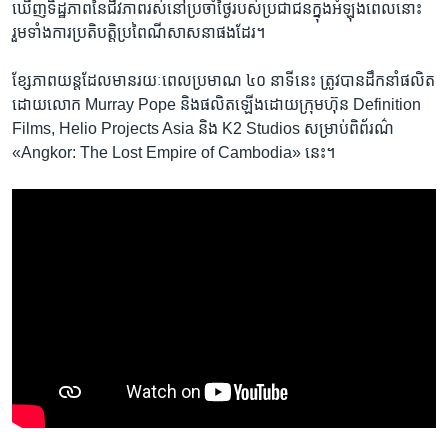
ឃើញ​ទិដ្ឋភាព​នៃ​ជីវភាព​រស់នៅ​ប្រចាំ​ថ្ងៃ​របស់​ប្រជាជន​ក្នុង​អំឡុង​ពេល​នោះ
រួមទាំង​ការ​ប្រតិបត្តិ​ប្រពៃណី​សាសនាផងដែរ។
ខ្សែភាពយន្ត​ដែល​មាន​រយៈពេល​ប្រមាណ ៤០ នាទីនេះ ត្រូវបាន​ដឹកនាំ​ផលិត​
ដោយ​លោក Murray Pope និង​ផលិត​ឡើង​ដោយ​ក្រុមហ៊ុន Definition
Films, Helio Projects Asia និង K2 Studios សម្រាប់​ពិព័រណ៌​
«Angkor: The Lost Empire of Cambodia» នេះ។