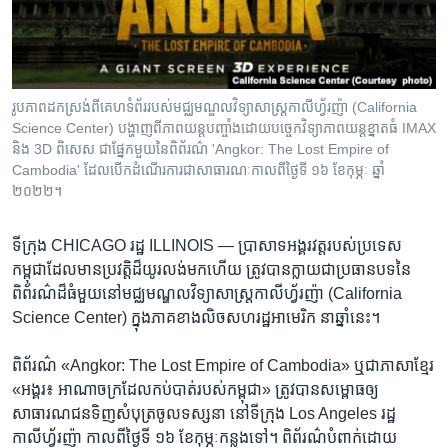
រចនា
សម្ព័ន្ធ​
Khmer English
រំលង​
និង​
បណ្តាញ​សង្គម
ចូល​
រូបភាពដកស្រង់ពីគេហទំព័ររបស់មជ្ឈមណ្ឌលវិទ្យាសាស្ត្រកាលីហ្វ័រញ៉ា (California
ទៅ​
Science Center) បង្ហាញពីភាពយន្តបញ្ចាំង​ដោយបច្ចេកវិទ្យាភាពយន្តខ្នាតធំ​ IMAX
កាន់​
និង 3D ពិសេស ជាផ្នែកមួយនៃពិព័រណ៌ 'Angkor: The Lost Empire of
Cambodia' ដែលបើកដំណើរការជាសាធារណៈកាលពីថ្ងៃទី ១៦ ខែកុម្ភៈ ឆ្នាំ
ទំព័រ​
ភាសា
២០២២។
ស្វែង​
រក
ទីក្រុង CHICAGO រដ្ឋ ILLINOIS —
ប្រាសាទ​អង្គរ​វត្ត​របស់​ប្រទេស​
កម្ពុជា​ដែល​មាន​ប្រវត្តិ​ដ៏​យូរលង់​មក​ហើយ ត្រូវបាន​ក្លាយ​ជា​ប្រធានបទ​នៃ​
ពិព័រណ៌​ដ៏​ធំ​មួយនៅ​មជ្ឈមណ្ឌល​វិទ្យាសាស្ត្រ​កាលីហ្វ័រញ៉ា (California
Science Center) ក្នុងភាគខាងលិចសហរដ្ឋអាមេរិក នា​ឆ្នាំ​នេះ។
​ពិព័រណ៌ «Angkor: The Lost Empire of Cambodia»​ ឬ​ជា​ភាសា​ខ្មែរ
​«អង្គរ៖ អាណាចក្រ​ដែល​កប់បាត់​របស់​កម្ពុជា​» ត្រូវបាន​សម្ពោធ​ឲ្យ​
សាធារណជន​ទិញ​សំបុត្រ​ចូល​ទស្សនា នៅទីក្រុង Los Angeles រដ្ឋ
កាលីហ្វ័រញ៉ា កាលពី​ថ្ងៃទី ១៦ ខែកុម្ភៈ​កន្លង​ទៅ។ ពិព័រណ៌​បំពាក់​ដោយ​