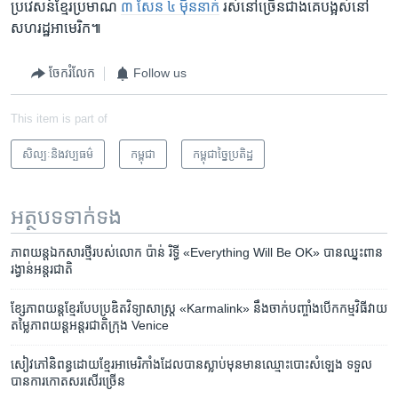
ប្រវេសន៍​ខ្មែរ​ប្រមាណ
៣ សែន ៤ ម៉ឺន​នាក់
រស់នៅ​ច្រើន​ជាង​គេ​បង្អស់​នៅ​
សហរដ្ឋ​អាមេរិក៕
ចែករំលែក
Follow us
This item is part of
សិល្បៈនិងវប្បធម៌
កម្ពុជា
កម្ពុជាច្នៃប្រតិដ្ឋ
អត្ថបទ​ទាក់ទង
ភាពយន្ត​ឯកសារ​ថ្មី​របស់​លោក ប៉ាន់ រិទ្ធី «Everything Will Be OK» បាន​ឈ្នះ​ពាន​
រង្វាន់​អន្តរជាតិ
ខ្សែភាពយន្តខ្មែរ​​បែប​ប្រឌិត​វិទ្យាសាស្ត្រ​ «Karmalink» នឹង​ចាក់​បញ្ចាំង​បើក​កម្មវិធី​វាយ
តម្លៃ​ភាពយន្ត​អន្តរជាតិ​​ក្រុង Venice
សៀវភៅ​និពន្ធ​ដោយ​ខ្មែរអាមេរិកាំង​ដែល​បាន​ស្លាប់​មុន​មាន​ឈ្មោះ​បោះ​សំឡេង ទទួល​
បាន​ការ​កោត​សរសើរ​ច្រើន