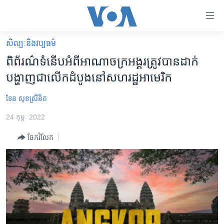
ភ្ជាប់​
ទៅ​
គេហទំព័រ​
សិល្បៈនិងវប្បធម៌
កម្ពុជា
ទាក់ទង
ពិព័រណ៌​ទំនើប​អំពី​អាណាចក្រអង្គរ​ត្រូវ​បាន​ដាក់​
រំលង​
អន្តរជាតិ
បង្ហាញ​ជា​លើក​ដំបូង​នៅ​សហរដ្ឋ​អាមេរិក
និង​
អាមេរិក
ចូល​
ទែន សុខស្រីនិត
ទៅ​​
ចិន
ទំព័រ​
24 កុម្ភៈ 2022
ហេឡូវីអូអេ
ព័ត៌មាន​​
ចែករំលែក
តែ​
កម្ពុជាច្នៃប្រតិដ្ឋ
ម្តង
ព្រឹត្តិការណ៍ព័ត៌មាន
រំលង​
និង​
ទូរទស្សន៍ / វីដេអូ​
ចូល​
វិទ្យុ / ផតខាសថ៍
ទៅ​
ទំព័រ​
កម្មវិធីទាំងអស់