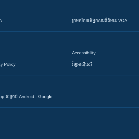
OA
ក្រម​​​សីលធម៌​​​អ្នក​​​សារព័ត៌មាន VOA
Accessibility
y Policy
វិទ្យុ​អាស៊ី​សេរី
 App សម្រាប់ Android - Google