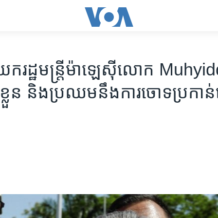
ករដ្ឋមន្ត្រី​ម៉ាឡេស៊ី​លោក Muhyiddi
​ខ្លួន និង​ប្រឈម​នឹង​ការ​ចោទ​ប្រកាន់