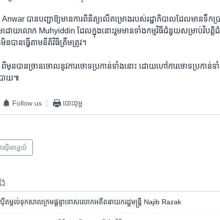
 Anwar បាន​បញ្ជា​ឱ្យ​មាន​ការ​ពិនិត្យ​លើ​គម្រោង​របស់​រដ្ឋាភិបាល​ដែល​មានទឹកប្រាក
​ដោយ​លោក Muhyiddin ដែល​ក្នុង​នោះ​រួម​មាន​ទាំង​កម្មវិធី​ជំនួយ​សម្រាប់​វិបត្តិ​ជ
បាន​ធ្វើ​តាម​នីតិវិធី​ត្រឹមត្រូវ។
ុន​បាន​ច្រានចោល​នូវ​ការ​ចោទ​ប្រកាន់​ទាំង​នោះ ដោយ​ហៅ​ការ​ចោទ​ប្រកាន់​ទាំង
ោបាយ៕
Follow us
បោះពុម្ព
ាស៊ី​អាគ្នេយ៍
ទង
ស៊ី​តម្កល់ទុក​សាលក្រម​ផ្ដន្ទាទោស​លោក​អតីត​នាយករដ្ឋមន្ត្រី Najib Razak