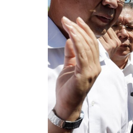
រចនា
សម្ព័ន្ធ​
រំលង​
និង​
ចូល​
ទៅ​
កាន់​
ទំព័រ​
ស្វែង​
រក