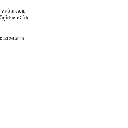
់​រាប់​ពាន់​លាន​
ំងឺ​កូវីដ១៩ ផង​ដែរ
នោះ​ថា​ជា​ការ​