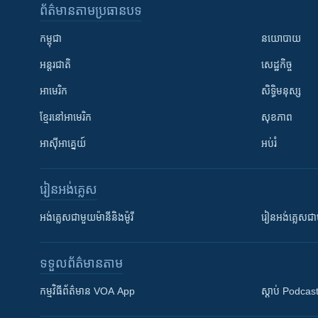
ព័ត៌មាន​តាមប្រធានបទ​
កម្ពុជា
នយោបាយ
អន្តរជាតិ
សេដ្ឋកិច្ច
អាមេរិក
សិទ្ធិមនុស្ស
ខ្មែរ​នៅអាមេរិក
សុខភាព
អាស៊ីអាគ្នេយ៍
អប់រំ
រៀន​​អង់គ្លេស
អង់គ្លេស​ជាមួយ​ម៉ានី​និង​ម៉ូរី
រៀន​​​​​​អង់គ្លេ
ទទួល​ព័ត៌មាន​តាម
កម្មវិធី​ព័ត៌មាន VOA App
ស្តាប់ Podcas