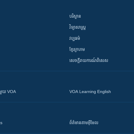
បរិស្ថាន
វិទ្យាសាស្រ្ត
វប្បធម៌
ខ្មែរក្រហម
សេចក្តីរាយការណ៍ពិសេស
ស​​ជាមួយ VOA
VOA Learning English
ts
ព័ត៌មាន​តាម​អ៊ីមែល