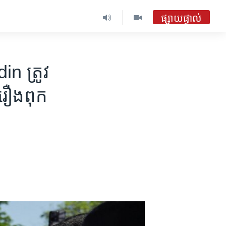
ផ្សាយផ្ទាល់
n ត្រូវ​
​រឿង​ពុក