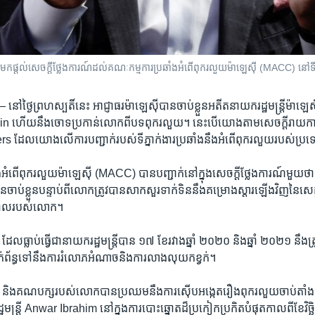
ផ្តល់​សេចក្តី​ថ្លែងការណ៍​ដល់​គណៈកម្មការ​ប្រឆាំង​អំពើ​ពុករលួយ​ម៉ាឡេស៊ី ​(MACC) នៅ​ទី​ក្
 —
នៅ​ថ្ងៃ​ព្រហស្បតិ៍​នេះ អាជ្ញាធរ​ម៉ាឡេស៊ី​បាន​ចាប់ខ្លួន​អតីត​នាយក​រដ្ឋមន្ត្រី​ម៉ាឡ
​ហើយ​នឹង​ចោទ​ប្រកាន់​លោក​ពី​បទ​ពុករលួយ។ នេះ​បើ​យោង​តាម​សេចក្ដី​រាយការណ៍
 ​ដែល​យោង​លើ​ការ​បញ្ជាក់​របស់​ទីភ្នាក់ងារ​ប្រឆាំង​នឹង​អំពើ​ពុករលួយ​របស់​ប្រ
អំពើ​ពុករលួយ​ម៉ាឡេស៊ី ​(MACC) ​បាន​បញ្ជាក់​នៅ​ក្នុង​សេចក្ដី​ថ្លែងការណ៍​មួយ​
ចាប់​ខ្លួន​បន្ទាប់ពី​លោក​ត្រូវ​បាន​សាកសួរ​ទាក់ទិន​នឹង​គម្រោង​ស្តារ​ឡើង​វិញ​នៃ​សេដ្ឋ
ភិបាល​របស់​លោក។
្លាប់​ធ្វើ​ជា​នាយករដ្ឋមន្ត្រី​បាន ​១៧ ​ខែ​រវាង​ឆ្នាំ ២០២០ និង​ឆ្នាំ ២០២១ នឹង​ត្រ
ក់ព័ន្ធ​ទៅ​នឹង​ការ​រំលោភ​អំណាច​និង​ការ​លាង​លុយ​កខ្វក់។
​គណបក្ស​របស់​លោក​បាន​ប្រឈម​នឹង​ការ​ស៊ើប​អង្កេត​រឿង​ពុករលួយ​ចាប់​តាំង
ត្រី Anwar Ibrahim នៅ​ក្នុង​ការ​បោះឆ្នោត​ដ៏​ប្រកៀក​ប្រកិត​បំផុត​កាលពី​ខែ​វិច្ឆិក