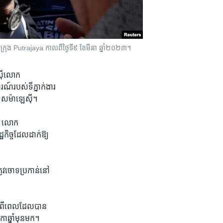
រុង ​Putrajaya កាល​ពី​ថ្ងៃ​ទី​៩ ខែ​មីនា ឆ្នាំ​២០២៣។
េស៊ី​លោក
​របស់​ទីភ្នាក់ងារ​
ទេស​ម៉ាឡេស៊ី។
ថា​ លោក
កិច្ច​ដែល​ដាក់​ឱ្យ​
ូវ​ចោទ​ប្រកាន់​នៅ​
ពី​ពេល​ដែល​បាន​
ា​ឆ្នាំ​មុន​មក។