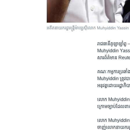
អតីត​នាយក​រដ្ឋមន្ត្រី​ម៉ាឡេស៊ី​លោក Muhyiddin Yassin មក​
រាជធានី​គូឡាឡាំពួ
Muhyiddin Yassin 
សារព័ត៌មាន Reuters
គណៈកម្មការ​ប្រឆាំង​
Muhyiddin ​ត្រូវ​បាន​
អនុវត្ត​ដោយ​រដ្ឋា
លោក Muhyiddin ដែល​ធ
ក្រោម​ច្បាប់​ដែល​ពា
លោក Muhyiddin និង
ចាញ់​លោក​នាយករដ្ឋមន្