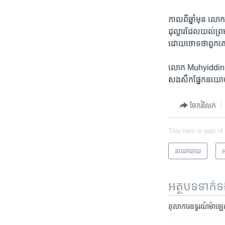
កាលពី​ឆ្នាំ​មុន លោក
ដុល្លារ​ដែល​យល់ព្រម
ដោយ​ចោទ​ថា​ពួកគេ​មិន​
លោក Muhyiddin ពី​ម
សងសឹក​ផ្នែក​នយ
ចែករំលែក
This item is part of
នយោបាយ
អ
អត្ថបទ​ទាក់
តុលាការ​ឧទ្ធរណ៍​ម៉ាឡេ