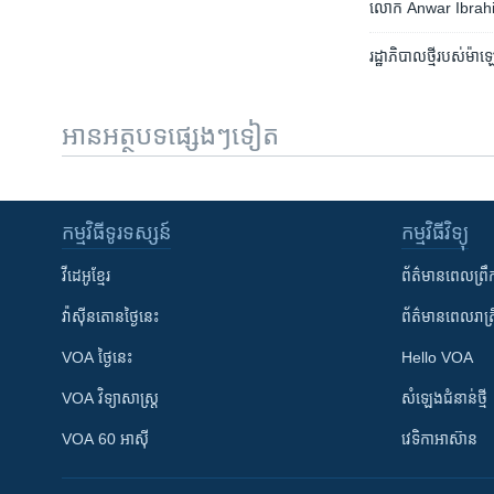
លោក​ Anwar ​Ibrahim ក្ល
រដ្ឋាភិបាល​ថ្មី​របស់​ម៉
អានអត្ថបទផ្សេងៗទៀត
កម្មវិធី​ទូរទស្សន៍
កម្មវិធី​វិទ្យុ
វីដេអូ​ខ្មែរ
ព័ត៌មាន​ពេល​ព្រឹ
វ៉ាស៊ីនតោន​ថ្ងៃ​នេះ
ព័ត៌មាន​​ពេល​រាត្រ
VOA ថ្ងៃនេះ
Hello VOA
VOA ​វិទ្យាសាស្ត្រ
សំឡេង​ជំនាន់​ថ្មី
VOA 60 អាស៊ី
វេទិកា​អាស៊ាន