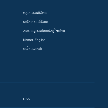
អក្ខរកម្មសារព័ត៌មាន
សេរីភាពសារព័ត៌មាន
ការបោះឆ្នោតនៅអាមេរិកឆ្នាំ២០២០
Khmer-English
បទវិចារណកថា
RSS