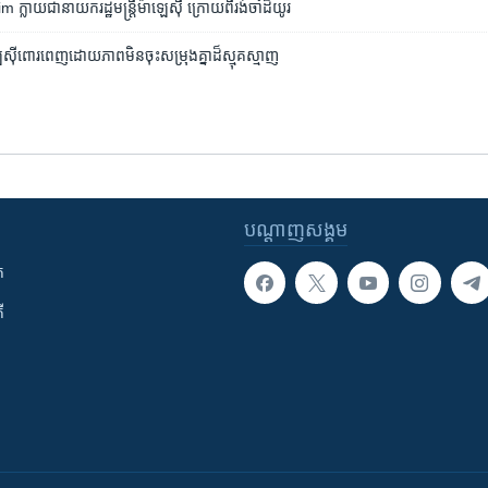
ាយ​ជា​នាយករដ្ឋមន្ត្រី​ម៉ាឡេស៊ី ​ក្រោយ​ពី​រង់​ចាំ​ដ៏​យូរ​
ាឡេស៊ី​ពោរពេញ​ដោយ​ភាព​មិន​ចុះ​សម្រុង​គ្នា​ដ៏​ស្មុគស្មាញ
បណ្តាញ​សង្គម
ក
ី