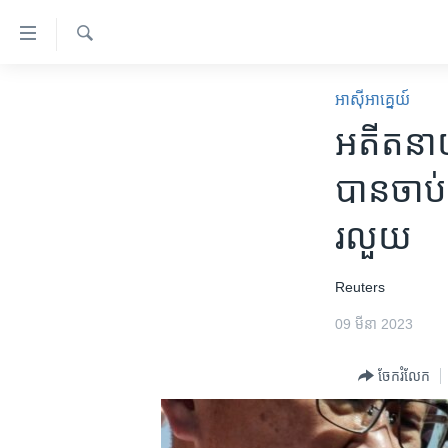
ភ្ជាប់​
ទៅ​
គេហទំព័រ​
ស្វែង​
កម្ពុជា
រក
អាស៊ី​អាគ្នេយ៍
ទាក់ទង
អន្តរជាតិ
អតីត​នាយ
រំលង​
និង​
អាមេរិក
បាន​ចាប់
ចូល​
ចិន
ទៅ​​
រលួយ
ទំព័រ​
ហេឡូវីអូអេ
ព័ត៌មាន​​
កម្ពុជាច្នៃប្រតិដ្ឋ
តែ​
​Reuters
ម្តង
ព្រឹត្តិការណ៍ព័ត៌មាន
09 មីនា 2023
រំលង​
ទូរទស្សន៍ / វីដេអូ​
និង​
ចែករំលែក
ចូល​
វិទ្យុ / ផតខាសថ៍
ទៅ​
កម្មវិធីទាំងអស់
ទំព័រ​