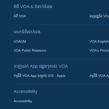
អំពី​ VOA & ទំនាក់ទំនង
អំពី​ VOA
ធម្មនុញ្ញ​នៃ V
គេហទំព័រ​​ទាក់ទង
USAGM
VOA English
VOA Public Relations
VOA's Privac
ទាញយក​ App ផ្សេងៗ​របស់​ VOA
Khmer English
កម្មវិធី​ VOA App សម្រាប់ iOS - Apple
កម្មវិធី​ VOA
បណ្តាញ​សង្គម
Accessibility
Accessibility
ភាសា