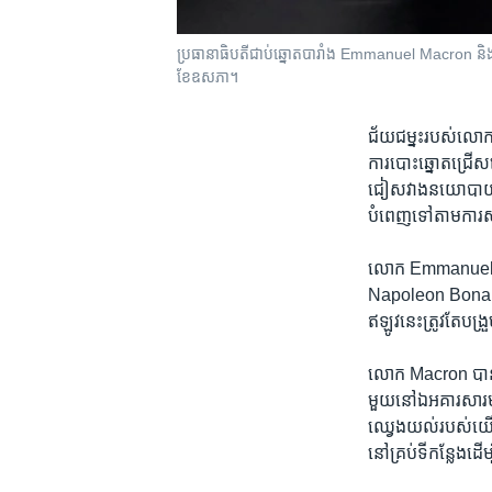
ប្រធានាធិបតី​ជាប់​ឆ្នោត​បារាំង Emmanuel Macron និង​ភរិយ
ខែ​ឧសភា។
ជ័យ​ជម្នះ​របស់​លោ
ការ​បោះឆ្នោត​ជ្រើស​
ជៀស​វាង​នយោបាយ​ជា
បំពេញ​ទៅ​តាម​ការ​សន្
លោក​ Emmanuel Macro
Napoleon Bonapart
ឥឡូវ​នេះ​ត្រូវ​តែ​បង
លោក ​Macron ​បាន​ថ្ល
មួយ​នៅ​ឯ​អគារ​សារមន្
ឈ្វេង​យល់​របស់​យើង
នៅ​គ្រប់​ទីកន្លែង​ដើម្