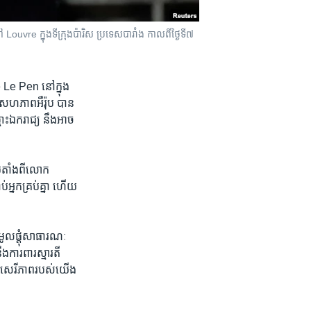
re ក្នុង​ទីក្រុង​ប៉ារិស ប្រទេស​បារាំង​ កាល​ពី​ថ្ងៃទី​៧
e Pen​ នៅ​ក្នុង​
​សហភាព​អឺរ៉ុប ​បាន​
​ឯករាជ្យ នឹង​អាច​
តាំង​ពី​លោក ​
នក​គ្រប់​គ្នា ហើយ​
មូល​ផ្តុំ​សាធារណៈ​
​ការពារ​ស្មារតី​
រ​សេរីភាព​របស់​យើង​