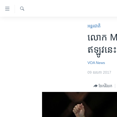
ភ្ជាប់​
ទៅ​
គេហទំព័រ​
ស្វែង​
កម្ពុជា
រក
អន្តរជាតិ
ទាក់ទង
អន្តរជាតិ
លោក ​Ma
រំលង​
និង​
អាមេរិក
ឥឡូវ​នេះ​
ចូល​
ចិន
ទៅ​​
ទំព័រ​
ហេឡូវីអូអេ
VOA News
ព័ត៌មាន​​
កម្ពុជាច្នៃប្រតិដ្ឋ
09 ឧសភា 2017
តែ​
ម្តង
ព្រឹត្តិការណ៍ព័ត៌មាន
ចែករំលែក
រំលង​
ទូរទស្សន៍ / វីដេអូ​
និង​
ចូល​
វិទ្យុ / ផតខាសថ៍
ទៅ​
កម្មវិធីទាំងអស់
ទំព័រ​