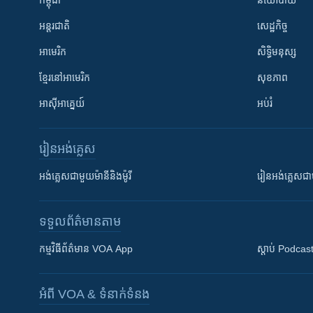
កម្ពុជា
នយោបាយ
អន្តរជាតិ
សេដ្ឋកិច្ច
អាមេរិក
សិទ្ធិមនុស្ស
ខ្មែរ​នៅអាមេរិក
សុខភាព
អាស៊ីអាគ្នេយ៍
អប់រំ
រៀន​​អង់គ្លេស
អង់គ្លេស​ជាមួយ​ម៉ានី​និង​ម៉ូរី
រៀន​​​​​​អង់គ្លេ
ទទួល​ព័ត៌មាន​តាម
កម្មវិធី​ព័ត៌មាន VOA App
ស្តាប់ Podcas
អំពី​ VOA & ទំនាក់ទំនង