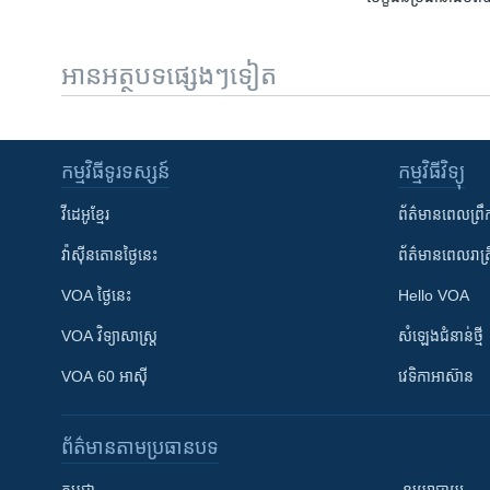
អានអត្ថបទផ្សេងៗទៀត
កម្មវិធី​ទូរទស្សន៍
កម្មវិធី​វិទ្យុ
វីដេអូ​ខ្មែរ
ព័ត៌មាន​ពេល​ព្រឹ
វ៉ាស៊ីនតោន​ថ្ងៃ​នេះ
ព័ត៌មាន​​ពេល​រាត្រ
VOA ថ្ងៃនេះ
Hello VOA
VOA ​វិទ្យាសាស្ត្រ
សំឡេង​ជំនាន់​ថ្មី
VOA 60 អាស៊ី
វេទិកា​អាស៊ាន
ព័ត៌មាន​តាមប្រធានបទ​