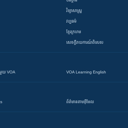
បរិស្ថាន
វិទ្យាសាស្រ្ត
វប្បធម៌
ខ្មែរក្រហម
សេចក្តីរាយការណ៍ពិសេស
ស​​ជាមួយ VOA
VOA Learning English
ts
ព័ត៌មាន​តាម​អ៊ីមែល