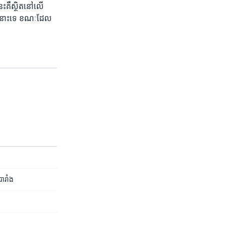
េះ​គឺ​ស្ថិត​នៅ​លើ​
ោល​នោះ​ទេ ខណៈ​ដែល​
ារាំង