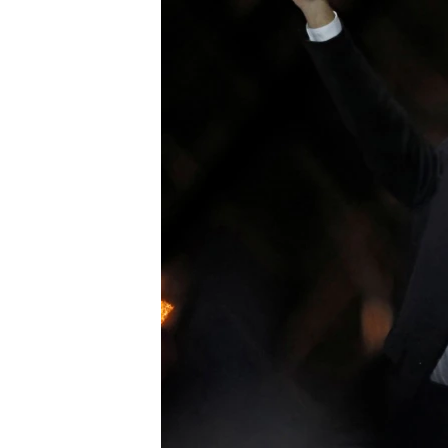
រចនា
សម្ព័ន្ធ​
រំលង​
និង​
ចូល​
ទៅ​
កាន់​
ទំព័រ​
ស្វែង​
រក