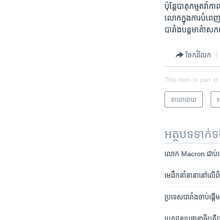
ប៉ុន្តែ​បាតុកម្ម​តវ៉ា​
លោក​ក្នុងការ​បំពេញ
បារាំង​បន្ត​មាគ៌ា​
ចែករំលែក
This item is part of
នយោបាយ
អ
អត្ថបទ​ទាក់
លោក Macron ជាប់​ឆ្នោ
មេដឹកនាំ​នានា​នៅ​លើ​
ប្រទេស​បារាំង​ចាប់ផ្ដើម​
បេក្ខជន​ប្រធានា​ធិបតី​ប