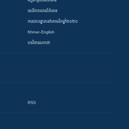
អក្ខរកម្មសារព័ត៌មាន
សេរីភាពសារព័ត៌មាន
ការបោះឆ្នោតនៅអាមេរិកឆ្នាំ២០២០
Khmer-English
បទវិចារណកថា
RSS