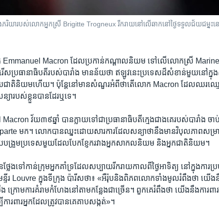
ា​របស់​លោក​អ្នក​ស្រី Brigitte Trogneux រីករាយ​នៅ​លើ​ឆាក​នៅ​ថ្ងៃ​ទទួល​ជ័យ​ជម្នះ​នៅ​ Louv
ក ​Emmanuel Macron ​ដែល​ប្រកាន់​កណ្តាល​និយម ទៅ​លើ​លោកស្រី ​Marine L
រើស​ប្រធានាធិបតី​របស់​បារាំង មាន​ន័យ​ថា ​ឥឡូវ​នេះ​ប្រទេស​ដ៏​សំខាន់​មួយ​នៅ​ក្នុង
តិ​និយម​ហើយ។ ប៉ុន្តែ​នៅ​មាន​សំណួរ​អំពី​ថា​តើ​លោក ​Macron​ ដែល​ឈរ​ឈ្មោះ
យា​របស់​ខ្លួន​បាន​ដែរ​ឬ​ទេ។​
n វ័យ​៣៩​ឆ្នាំ ​បាន​ក្លាយ​ទៅ​ជា​ប្រធានាធិបតី​ក្មេង​ជាង​គេ​របស់​បារាំង ​ចាប់​
e ​មក។ លោក​បាន​ឈ្នះ​ដោយ​សារ​ការ​ដែល​សន្យា​ថា​នឹង​មាន​វិបុលភាព​សម្រាប់​អ្
្រួប​បង្រួម​ប្រទេស​មួយ​ដែល​បែក​ខ្ញែក​រវាង​អ្នក​សាកល​និយម​ និង​អ្នក​ជាតិនិយម។ ​
ែង​ទៅ​កាន់​ក្រុម​អ្នក​គាំទ្រ​ដែល​សប្បាយ​រីករាយ​កាល​ពី​ថ្ងៃ​អាទិត្យ​ នៅ​ក្នុង​ការ​ប្រ
ទីរ ​Louvre​ ក្នុង​ទីក្រុង ប៉ារីស​ថា៖ «អឺរ៉ុប​និង​ពិភពលោក​ទាំង​មូល​រំពឹង​ថា យើង​នឹង
 ក្រោម​ការ​គំរាម​កំហែង​នៅ​តាម​កន្លែង​ជាច្រើន។ ពួកគេ​រំពឹង​ថា យើង​នឹង​ការពា
បី​ការពារ​អ្នក​ដែល​ត្រូវ​បាន​គេ​គាប​សង្កត់‍»។ ​