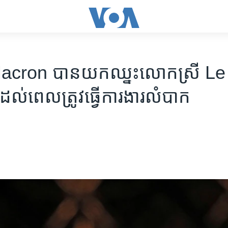
cron ​បាន​យក​ឈ្នះ​លោកស្រី ​Le 
ដល់​ពេល​ត្រូវ​ធ្វើ​ការងារ​លំបាក