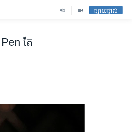
ផ្សាយផ្ទាល់
Pen ​តែ​