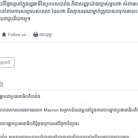
កាល​ពី​ថ្ងៃ​ចន្ទ​នៅ​ក្នុង​រដ្ឋធានី​នៃ​ប្រទេស​បារាំង គឺ​ជា​សញ្ញា​យ៉ាង​ច្បាស់​មួយ​ថា សំពាធ​ន
​ទៅ​តាម​ការ​សន្យា​របស់​លោក ដែល​ថា នឹង​គ្មាន​នរណា​ម្នាក់​ត្រូវ​បាន​គេ​ទុក​ច
សកលភាវូបនីយកម្ម៕
Follow us
បោះពុម្ព
ន្តរជាតិ
ទង
ត​ជា​ប្រធានាធិបតី​បារាំង
ពិភពលោក​អបអរសាទរ​លោក Macron សម្រាប់​ជ័យជម្នះ​នៅ​ក្នុង​ការ​បោះឆ្នោត​ប្រធានាធិបតី​ប
បោះឆ្នោត​ប្រធានាធិបតី​ជុំ​ចុង​ក្រោយ​នៅ​ថ្ងៃ​អាទិត្យ​នេះ
ារាំង​ មាន​គម្រោង​ប្រកួត​ប្រជែងគ្នា​នៅ​ក្នុងការ​ការពិភាក្សា​តស៊ូ​មតិ​សម្រាប់​ការ​បោះ​ឆ្នោត