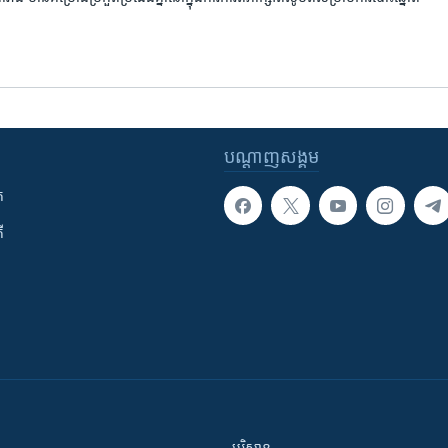
បណ្តាញ​សង្គម
ក
ី