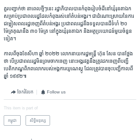
គួរ​បញ្ជាក់​ថា ​នា​ពេល​ថ្មីៗ​នេះ រដ្ឋាភិបាល​បាន​កំពុង​រៀបចំ​ដី​នៅ​ឃុំ​រុនតាឯក​
សម្រាប់​ប្រជាពលរដ្ឋ​ដែល​កំពុង​រស់​នៅ​តំបន់​អង្គរ។ ជា​ដំណោះស្រាយ​នៃ​ការ​
ជម្លៀស​ពលរដ្ឋ​ចេញ​ពី​តំបន់​អង្គរ ប្រជាពលរដ្ឋ​នឹង​ទទួល​បាន​ដី​ទំហំ​ ២០ ​
ម៉ែត្រ​គុណ​នឹង​ ៣០ ​ម៉ែត្រ ​នៅ​ក្នុង​ឃុំ​រុនតាឯក និង​អត្ថប្រយោជន៍​មួយ​ចំនួន​
ទៀត។
កាល​ពី​ចុង​ខែ​សីហា​ ឆ្នាំ ២០២២ លោក​នាយក​រដ្ឋ​មន្ត្រី ហ៊ុន សែន បាន​ថ្លែង​
ថា ​បើ​ប្រជាពលរដ្ឋ​មិន​ព្រម​ចាក​ចេញ​ នោះ​អង្គរ​វត្ត​នឹង​ត្រូវ​ដក​ចេញ​ពី​បញ្ជី​
បេតិកភណ្ឌ​ពិភព​លោក​របស់​អង្គ​ការ​យូណេស្កូ ដែល​ត្រូវ​បាន​ចុះ​បញ្ជី​កាល​ពី​
ឆ្នាំ​ ១៩៩២៕
ចែករំលែក
Follow us
This item is part of
កម្ពុជា
សិទ្ធិ​មនុស្ស