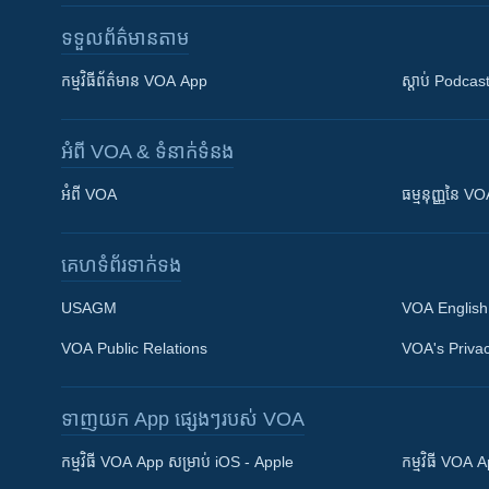
ទទួល​ព័ត៌មាន​តាម
កម្មវិធី​ព័ត៌មាន VOA App
ស្តាប់ Podcas
អំពី​ VOA & ទំនាក់ទំនង
អំពី​ VOA
ធម្មនុញ្ញ​នៃ V
គេហទំព័រ​​ទាក់ទង
USAGM
VOA English
VOA Public Relations
VOA's Privac
ទាញយក​ App ផ្សេងៗ​របស់​ VOA
Khmer English
កម្មវិធី​ VOA App សម្រាប់ iOS - Apple
កម្មវិធី​ VOA
បណ្តាញ​សង្គម