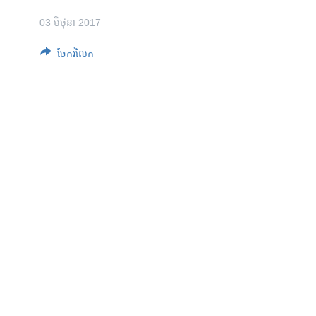
រចនា
សម្ព័ន្ធ​
03 មិថុនា 2017
រំលង​
និង​
ចែករំលែក
ចូល​
ទៅ​
កាន់​
ទំព័រ​
ស្វែង​
រក