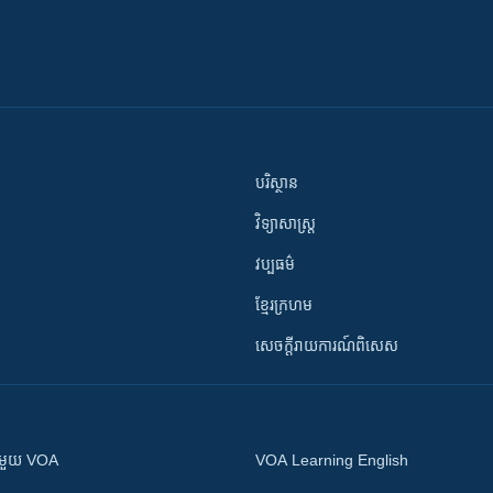
បរិស្ថាន
វិទ្យាសាស្រ្ត
វប្បធម៌
ខ្មែរក្រហម
សេចក្តីរាយការណ៍ពិសេស
ស​​ជាមួយ VOA
VOA Learning English