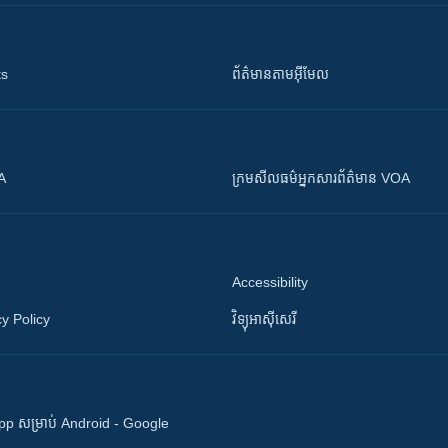
ts
ព័ត៌មាន​តាម​អ៊ីមែល
OA
ក្រម​​​សីលធម៌​​​អ្នក​​​សារព័ត៌មាន VOA
Accessibility
y Policy
វិទ្យុ​អាស៊ី​សេរី
 App សម្រាប់ Android - Google