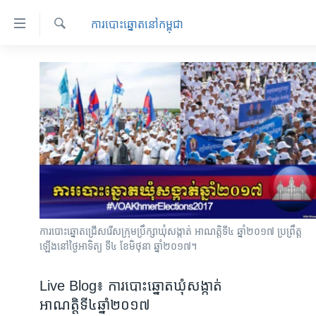
ភ្ជាប់​
​ការ​បោះឆ្នោត​​នៅ​កម្ពុជា
ទៅ​
គេហទំព័រ​
ស្វែង​
កម្ពុជា
រក
ទាក់ទង
អន្តរជាតិ
រំលង​
និង​
អាមេរិក
ចូល​
ចិន
ទៅ​​
ទំព័រ​
ហេឡូវីអូអេ
ព័ត៌មាន​​
កម្ពុជាច្នៃប្រតិដ្ឋ
តែ​
ម្តង
ព្រឹត្តិការណ៍ព័ត៌មាន
ការបោះឆ្នោតជ្រើសរើសក្រុមប្រឹក្សាឃុំសង្កាត់ អាណត្តិទី៤ ឆ្នាំ២០១៧ ប្រព្រឹត្ត​
រំលង​
ទូរទស្សន៍ / វីដេអូ​
ឡើងនៅថ្ងៃអាទិត្យ ទី៤ ខែមិថុនា ឆ្នាំ២០១៧។
និង​
ចូល​
វិទ្យុ / ផតខាសថ៍
Live Blog៖ ការបោះឆ្នោតឃុំសង្កាត់
ទៅ​
កម្មវិធីទាំងអស់
ទំព័រ​
អាណត្តិទី៤ឆ្នាំ២០១៧