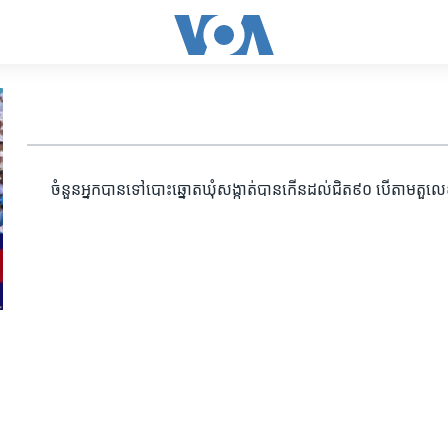
ចំនួន​អ្នក​បាន​ទៅ​បោះឆ្នោត​ឃុំ​សង្កាត់​បាន​កើន​ដល់​ជិត​៩០ បើ​តាម​តួលេខ​ថ