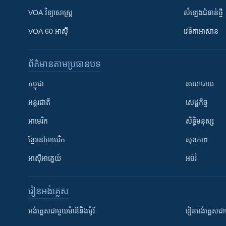
VOA ​វិទ្យាសាស្ត្រ
សំឡេង​ជំនាន់​ថ្មី
VOA 60 អាស៊ី
វេទិកា​អាស៊ាន
ព័ត៌មាន​តាមប្រធានបទ​
កម្ពុជា
នយោបាយ
អន្តរជាតិ
សេដ្ឋកិច្ច
អាមេរិក
សិទ្ធិមនុស្ស
ខ្មែរ​នៅអាមេរិក
សុខភាព
អាស៊ីអាគ្នេយ៍
អប់រំ
រៀន​​អង់គ្លេស
អង់គ្លេស​ជាមួយ​ម៉ានី​និង​ម៉ូរី
រៀន​​​​​​អង់គ្លេ