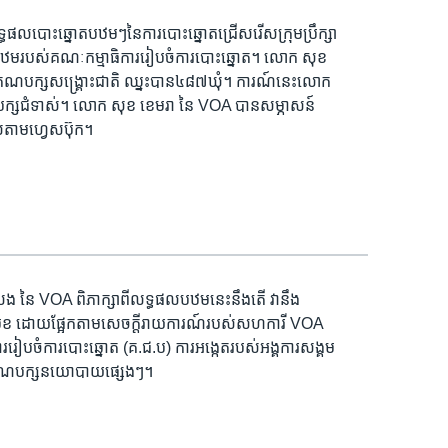
ផល​បោះឆ្នោត​បឋមៗ​នៃ​ការ​បោះឆ្នោត​ជ្រើសរើស​ក្រុមប្រឹក្សា​
ផល​បឋមរបស់​គណៈកម្មាធិការ​រៀបចំ​ការ​បោះឆ្នោត។ លោក សុខ
​គណបក្ស​សង្គ្រោះជាតិ​ ឈ្នះ​បាន​៤៨៧​ឃុំ។ ការណ៍​នេះ​លោក​
បក្ស​ជំទាស់។ លោក សុខ ខេមរា នៃ VOA បាន​សម្ភាសន៍​
​តាម​ហ្វេសប៊ុក។
នៃ VOA ​ពិភាក្សា​ពី​លទ្ធផល​បឋម​នេះ​នឹង​តើ ​វា​នឹង​
ុខ ដោយ​ផ្អែក​តាម​សេចក្តី​រាយការណ៍​របស់​សហការី VOA
ៀបចំ​ការបោះឆ្នោត (គ.ជ.ប) ការ​អង្កេត​របស់​អង្គការ​សង្គម
​ពីគណបក្ស​នយោបាយ​ផ្សេងៗ។