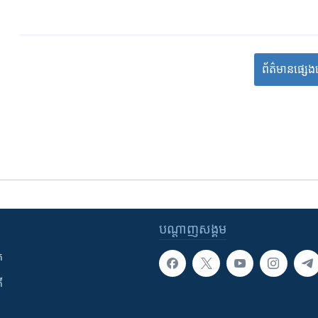
ព័ត៌មាន​​​​​​ផ្សេង
បណ្តាញ​សង្គម
ក
ី