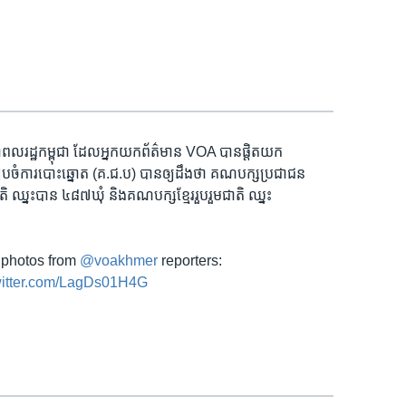
ជាពលរដ្ឋ​កម្ពុជា ដែល​អ្នកយកព័ត៌មាន VOA បាន​ផ្តិត​យក​
ចំ​ការបោះឆ្នោត (គ.ជ.ប) បាន​ឲ្យ​ដឹង​ថា គណបក្ស​ប្រជាជន​
ឈ្នះ​បាន ៤៨៧ឃុំ និង​គណបក្ស​ខ្មែរ​រួបរួម​ជាតិ ឈ្នះ
 photos from
@voakhmer
reporters:
witter.com/LagDs01H4G