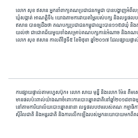
លោក សុខ ឥសាន អ្នក​នាំពាក្យ​គណប្រជាជន​កម្ពុជា បាន​បង្ហាញ​អំពី​លទ្ធ
ឃុំសង្កាត់ អាណត្តិ​ទី៤ យោង​តាម​ការ​វាយតម្លៃ​របស់​បក្ស និង​លទ្ធ
ឥសាន បាន​ឲ្យ​ដឹង​ថា គណបក្ស​ប្រជាជន​កម្ពុជា​ឈ្នះ​បាន​១១៥៨​ឃុំ និង
យល់​ថា ជា​ជោគជ័យ​មួយ​ទាំង​សម្រាប់​គណបក្ស​កាន់​អំណាច និង​គណ
លោក សុខ ឥសាន កាលពី​ថ្ងៃទី៥ ខែមិថុនា ឆ្នាំ២០១៧ ដែល​ផ្សាយ​ផ្ទាល់
ការផ្សាយផ្ទាល់តាម​ហ្វេសប៊ុក៖ លោក សាយ មុន្នី និង​លោក ម៉ែន គឹមសេង 
មានផលប៉ះពាល់​យ៉ាងណា​ចំពោះ​ការបោះឆ្នោត​ជាតិ​នៅ​ឆ្នាំ​២០១៨ខាងម
នៅ​តាម​ការិយាល័យ​បោះឆ្នោត​នានា លទ្ធផល​បឋម​របស់​គណៈកម្មាធិការ​រ
ស៊ីវិលជាតិ និង​អន្តរជាតិ និង​ការ​លើកឡើង​របស់​អ្នក​នយោបាយ​មក