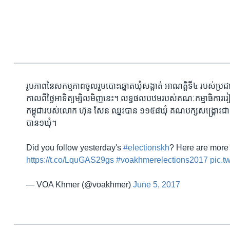
រូបភាពនៃ​សកម្មភាព​ចូលរួម​បោះឆ្នោត​ឃុំសង្កាត់​ អាណត្តិទី៤ របស់​ប្រ
កាលពីថ្ងៃអាទិត្យម្សិលមិញ​នេះ។ លទ្ធផល​បឋមរបស់​គណៈកម្មាធិការ​រៀប
កម្ពុជា​របស់​លោក ហ៊ុន សែន ឈ្នះបាន​ ១១៥៨ឃុំ គណបក្ស​សង្គ្រោះជាតិ​ 
បាន១ឃុំ។
Did you follow yesterday's
#electionskh
? Here are more
https://t.co/LquGAS29gs
​
#voakhmerelections2017
pic.t
— VOA Khmer (@voakhmer)
June 5, 2017