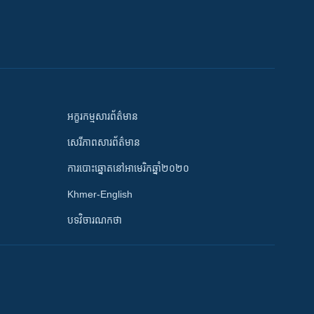
អក្ខរកម្មសារព័ត៌មាន
សេរីភាពសារព័ត៌មាន
ការបោះឆ្នោតនៅអាមេរិកឆ្នាំ២០២០
Khmer-English
បទវិចារណកថា