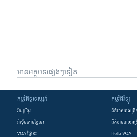
អានអត្ថបទផ្សេងៗទៀត
កម្មវិធី​ទូរទស្សន៍
កម្មវិធី​វិទ្យុ
វីដេអូ​ខ្មែរ
ព័ត៌មាន​ពេល​ព្រឹ
វ៉ាស៊ីនតោន​ថ្ងៃ​នេះ
ព័ត៌មាន​​ពេល​រាត្រ
VOA ថ្ងៃនេះ
Hello VOA