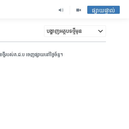
ផ្សាយផ្ទាល់
បង្ហាញ​អត្ថបទ​ថ្មី​មុន
្មី​របស់​គ.ជ.​ប ចេញ​ផ្សាយ​នៅ​ថ្ងៃ​ច័ន្ទ។