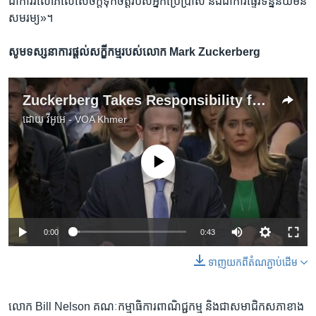
ជា​ការ​រំលោភ​លើ​សេចក្តី​ទុកចិត្ត​របស់​អ្នកប្រើប្រាស់​ និង​ជា​ការ​ផ្ទេរ​ទន្និន័យមិន​
សមរម្យ»។
សូម​ទស្សនាការ​ផ្តល់​សក្ខីកម្ម​របស់​លោក Mark Zuckerberg
Zuckerberg Takes Responsibility for Inadequately Protecting User Data
ដោយ
វីអូអេ - VOA Khmer
No media source currently available
0:00
0:43
ទាញ​យក​ពី​តំណភ្ជាប់​ដើម
លោក Bill Nelson គណៈកម្មាធិការ​ពាណិជ្ជកម្ម​ និង​ជា​សមាជិក​សភា​ខាង​