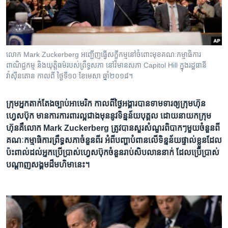
រចនា
សម្ព័ន្ធ​
Khmer English
រំលង​
និង​
បណ្តាញ​សង្គម
ចូល​
លោក Mark Zuckerberg អញ្ជើញ​ធ្វើ​សក្ខីកម្ម​នៅ​ចំពោះ​មុខ​គណៈកម្មាធិការ​
ទៅ​
ពាណិជ្ជកម្ម និង​យុត្តិធម៌​របស់​ព្រឹទ្ធសភា នៅ​វិមាន​សភា Capitol Hill ក្នុង​រដ្ឋធានី​
កាន់​
វ៉ាស៊ីនតោន កាលពី ថ្ងៃទី១០ ខែមេសា ឆ្នាំ២០១៨។
ទំព័រ​
ភាសា
ស្វែង​
ក្រុម​អ្នក​តាក់តែង​ច្បាប់​អាមេរិក​ ​កាល​ពី​ថ្ងៃ​អង្គារ​បាន​ទាមទារ​ឲ្យ​​​ក្រុមហ៊ុន​
រក
ហ្វេសប៊ុក មាន​ការ​ការពារ​ល្អ​​ជាង​មុន​នូវ​​ទិន្នន័យ​បុគ្គល ដោយ​នាយកក្រុម
ហ៊ុន​គឺ​លោក Mark Zuckerberg ត្រូវ​បាន​​សួរ​សំណួរ​ពិបាកៗ​មួយ​ចំនួន​ពី​
គណៈកម្មាធិការ​ព្រឹទ្ធសភា​ចំនួន​ពីរ អំពី​បញ្ហា​​បំពាន​លើ​ទិន្នន័យ​ផ្ទាល់​ខ្លួន​ដែល​
ប៉ះពាល់​ដល់​អ្នក​ប្រើប្រាស់​ហ្វេសប៊ុក​ចំនួន​រាប់​សិប​លាន​នាក់ ដែល​ប្រើប្រាស់​
បណ្តាញ​សង្គម​ដ៏​មហិមា​នេះ។