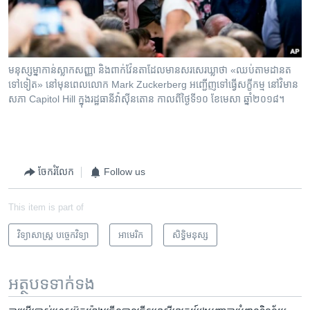
មនុស្ស​ម្នា​កាន់​ស្លាក​សញ្ញា និង​ពាក់​វ៉ែនតា​ដែល​មាន​សរសេរ​ឃ្លា​ថា «ឈប់​តាមដាន​ត​
ទៅ​ទៀត» នៅ​មុន​ពេល​លោក Mark Zuckerberg អញ្ជើញ​ទៅ​ធ្វើ​សក្ខីកម្ម​ នៅ​វិមាន​
សភា Capitol Hill ក្នុង​រដ្ឋធានី​វ៉ាស៊ីនតោន កាលពី​ថ្ងៃទី១០ ខែមេសា ឆ្នាំ២០១៨។
ចែករំលែក
Follow us
This item is part of
វិទ្យាសាស្ត្រ បច្ចេកវិទ្យា
អាមេរិក​
សិទ្ធិ​មនុស្ស
អត្ថបទ​ទាក់ទង