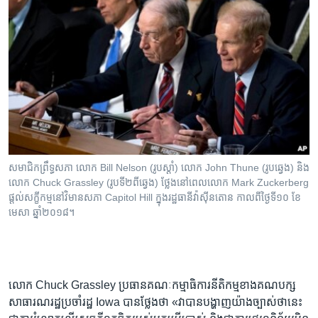
សមាជិក​ព្រឹទ្ធសភា លោក Bill Nelson (រូប​ស្តាំ) លោក John Thune (រូប​ឆ្វេង) និង​
លោក Chuck Grassley (រូប​ទី២​ពី​ឆ្វេង) ថ្លែង​នៅ​ពេល​លោក Mark Zuckerberg
ផ្តល់​សក្ខីកម្ម​នៅ​វិមាន​សភា Capitol Hill ក្នុង​រដ្ឋធានី​វ៉ាស៊ីនតោន កាលពី​ថ្ងៃទី១០ ខែ
មេសា ឆ្នាំ២០១៨។
លោក Chuck Grassley ប្រធាន​គណៈកម្មាធិការ​នីតិកម្ម​ខាង​គណបក្ស​
សាធារណរដ្ឋ​ប្រចាំ​រដ្ឋ Iowa បាន​ថ្លែង​ថា «វា​បាន​បង្ហាញ​យ៉ាង​ច្បាស់​ថា​នេះ​