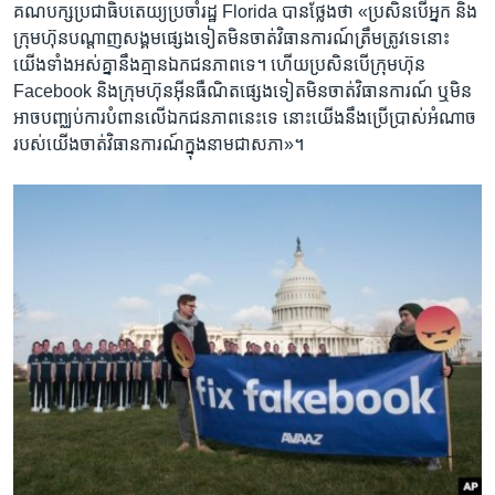
គណបក្ស​ប្រជាធិបតេយ្យ​ប្រចាំរដ្ឋ Florida បាន​ថ្លែង​ថា «ប្រសិន​បើ​អ្នក​ និង​
ក្រុមហ៊ុន​បណ្តាញ​សង្គម​ផ្សេង​ទៀត​មិន​ចាត់​វិធានការណ៍​ត្រឹមត្រូវ​ទេ​នោះ​
យើង​ទាំងអស់​គ្នា​នឹង​គ្មាន​ឯកជនភាព​ទេ។ ហើយ​ប្រសិន​បើ​ក្រុមហ៊ុន
Facebook និង​ក្រុមហ៊ុន​អ៊ីនធឺណិត​ផ្សេងទៀត​មិន​ចាត់វិធានការណ៍​ ឬ​មិន​
អាច​បញ្ឈប់​ការ​បំពាន​លើ​ឯកជនភាព​នេះ​ទេ​ នោះ​យើង​នឹង​ប្រើប្រាស់​អំណាច​
របស់​យើង​ចាត់​វិធានការណ៍​ក្នុង​នាម​ជា​សភា»។