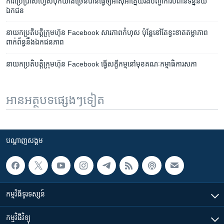
ការ​ប្រើប្រាស់​ហ្វេសប៊ុក​​យ៉ាង​ច្រើន​បាន​ធ្វើ​ឲ្យ​អាស៊ីអាគ្នេយ៍​រង​​បញ្ហា​ការ​បំពាន​​ទិន្នន័យ​
ឯកជន
នាយក​ប្រតិបត្តិ​ក្រុមហ៊ុន Facebook សារភាព​កំហុស ប៉ុន្តែ​នៅ​តែ​ខ្វះខាត​តម្លាភាព​
ពាក់ព័ន្ធ​នឹង​ឯកជនភាព
នាយក​ប្រតិបត្តិ​ក្រុមហ៊ុន Facebook ធ្វើ​សក្ខីកម្ម​នៅ​មុខ​គណៈកម្មាធិការ​សភា
អានអត្ថបទផ្សេងៗទៀត
បណ្តាញ​សង្គម
កម្មវិធី​ទូរទស្សន៍
កម្មវិធី​វិទ្យុ