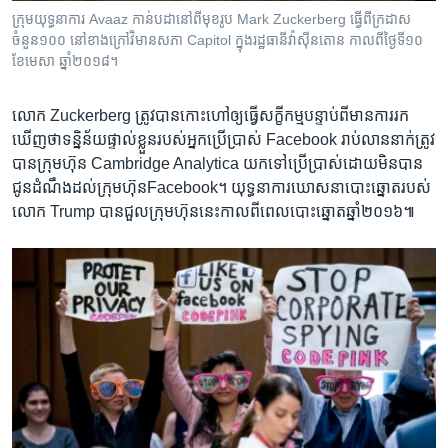
ក្រុម​យុទ្ធនាការ Avaaz កាន់​បដា​នៅ​ពី​មុខ​រូប​ Mark Zuckerberg ធ្វើ​ពី​ក្រដាស​
ចំនួន​១០០ នៅ​ខាង​ក្រៅ​វិមាន​សភា Capitol ក្នុង​រដ្ឋធានី​វ៉ាស៊ីនតោន កាលពី​ថ្ងៃទី១០
ខែមេសា ឆ្នាំ២០១៨។
លោក Zuckerberg ត្រូវ​បាន​កោះ​ហៅ​ឲ្យ​ធ្វើ​សក្ខីកម្ម​បន្ទាប់​ពី​មាន​ការ​រក​
ឃើញ​ថា​ទន្និន័យ​ផ្ទាល់ខ្លួន​របស់​អ្នកប្រើប្រាស់ Facebook រាប់លាននាក់​ត្រូវ​
បាន​ក្រុមហ៊ុន Cambridge Analytica យក​ទៅ​ប្រើប្រាស់​ដោយ​មិន​បាន​
ជូន​ដំណឹង​ដល់​ក្រុមហ៊ុន​Facebook។ យុទ្ធនាការ​ឃោសនា​បោះឆ្នោត​របស់​
លោក Trump បាន​ជួល​ក្រុមហ៊ុន​នេះកាល​ពី​ពេល​បោះឆ្នោត​ឆ្នាំ២០១៦៕