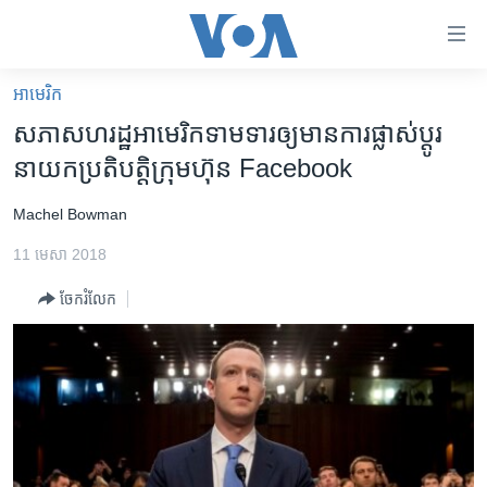
ភ្ជាប់​
ទៅ​
គេហទំព័រ​
អាមេរិក​
កម្ពុជា
ទាក់ទង
សភា​សហរដ្ឋ​អាមេរិក​ទាមទារ​ឲ្យ​មាន​ការ​ផ្លាស់ប្តូរ​
រំលង​
អន្តរជាតិ
នាយក​ប្រតិបត្តិ​ក្រុមហ៊ុន Facebook
និង​
អាមេរិក
ចូល​
Machel Bowman
ទៅ​​
ចិន
ទំព័រ​
11 មេសា 2018
ហេឡូវីអូអេ
ព័ត៌មាន​​
ចែករំលែក
តែ​
កម្ពុជាច្នៃប្រតិដ្ឋ
ម្តង
ព្រឹត្តិការណ៍ព័ត៌មាន
រំលង​
និង​
ទូរទស្សន៍ / វីដេអូ​
ចូល​
វិទ្យុ / ផតខាសថ៍
ទៅ​
ទំព័រ​
កម្មវិធីទាំងអស់