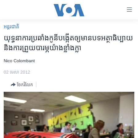
ភ្ជាប់​
ទៅ​
គេហទំព័រ​
អន្តរជាតិ
កម្ពុជា
ទាក់ទង
យុទ្ធនាការ​ប្រឆាំង​​កូនី​បង្កើត​ឲ្យ​មាន​បទអត្ថាធិប្បាយ​
រំលង​
អន្តរជាតិ
និង​​ការ​ព្រួយ​បារម្ភ​​​យ៉ាង​ខ្លាំងក្លា
និង​
អាមេរិក
ចូល​
Nico Colombant
ទៅ​​
ចិន
ទំព័រ​
02 មេសា 2012
ហេឡូវីអូអេ
ព័ត៌មាន​​
ចែករំលែក
តែ​
កម្ពុជាច្នៃប្រតិដ្ឋ
ម្តង
ព្រឹត្តិការណ៍ព័ត៌មាន
រំលង​
និង​
ទូរទស្សន៍ / វីដេអូ​
ចូល​
វិទ្យុ / ផតខាសថ៍
ទៅ​
ទំព័រ​
កម្មវិធីទាំងអស់