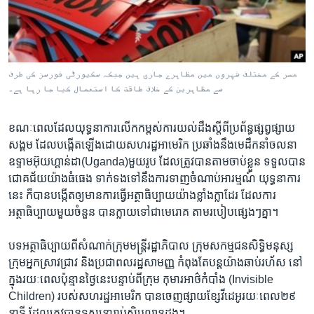
រចនា
សម្ព័ន្ធ​
Khmer English
រំលង​
និង​
បណ្តាញ​សង្គម
ចូល​
مصر کے مختلف شہروں میں مظاہرے جاری ہیں جبکہ سکیورٹی فورسز کی طرف
ទៅ​
سے مظاہرین کے خلاف طاقت کا استعمال کیا جا رہا ہے۔
កាន់​
ទំព័រ​
ភាសា
ខណៈពេល​ដែល​យុទ្ធនាការ​លើក​កម្ពស់​ការយល់ដឹង​ស្តីពីប្រព័ន្ធ​ផ្សព្វផ្សាយ
ស្វែង​
សង្គម​ ដែល​បង្កើត​ឡើង​ដោយ​សហរដ្ឋ​អាមេរិក ប្រឆាំងនឹងមេដឹកនាំ​ចលនា
រក
ឧទ្ទាមអ៊ុយហ្គាន់ដា(Uganda)​មួយរូប​ ដែលត្រូវបាន​តាម​ចាប់ខ្លួន​ ទទួលបាន​
ជោគជ័យ​យ៉ាងធំធេង​ ​ទាក់ទង​ទៅនឹង​ការ​ទាញ​ចំណាប់​អារម្មណ៍ យុទ្ធនាការ​
នេះ ​ក៏​បានបង្កើត​ឲ្យមានការធ្វើ​អត្ថាធិប្បាយ​យ៉ាង​ខ្លាំងក្លា​ដែរ ដែល​ការ
អត្ថាធិប្បាយ​មួយចំនួន បាន​ក្លាយ​ទៅ​ជាមេរោគ​ ​តាម​របៀប​ផ្សេងៗ​គ្នា។
បទ​អត្ថាធិប្បាយ​ពីសំណាក់ក្រុម​មន្រ្តី​រដ្ឋាភិបាល ក្រុម​សកម្មជន​សិទ្ធិមនុស្ស
ក្រុម​អ្នក​ស្រាវជ្រាវ​ និង​ប្រជាពលរដ្ឋ​សាមញ្ញ កំពុងតែ​បន្ត​យ៉ាង​ឆាប់​រហ័ស ​នៅ
ក្នុង​រយៈពេលប៉ុន្មាន​ថ្ងៃ​នេះបន្ទាប់ពីក្រុម​ ​កុមារអាថ៌កំបាំង (Invisible
Children) របស់​សហរដ្ឋ​អាមេរិក បាន​ចេញផ្សាយខ្សែវីដេអូ​រយៈពេល​២៩​
នាទី ដែល​ត្រូវបានទស្សនារាប់​សិបលាន​ដង។