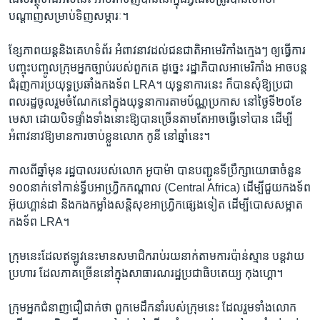
បណ្តាញ​សម្រាប់ទិញ​សម្ភារៈ។
ខ្សែភាពយន្ត​និង​គេហទំព័រ​ អំពាវនាវដល់ជនជាតិ​អាមេរិកាំង​ក្មេងៗ ឲ្យ​ធ្វើការ​
បញ្ចុះបញ្ចូលក្រុមអ្នកច្បាប់​របស់​ពួកគេ ដូច្នេះ រដ្ឋាភិបាល​អាមេរិកាំង អាច​បន្ត​
ជំរុញការប្រយុទ្ធ​ប្រឆាំង​កងទ័ព LRA។ យុទ្ធនាការ​នេះ ​ក៏បាន​សុំឱ្យ​ប្រជា
ពលរដ្ឋ​ចូលរួម​ចំណែក​នៅក្នុង​យុទ្ធនាការតាមប័ណ្ណ​ប្រកាស នៅថ្ងៃ​ទី២០​ខែ
មេសា ដោយ​បិទ​ផ្ទាំងទាំងនោះឱ្យបាន​ច្រើន​តាម​តែអាច​ធ្វើទៅបាន ដើម្បី​
អំពាវនាវ​ឱ្យ​មាន​ការចាប់ខ្លួន​លោក កូនី នៅ​ឆ្នាំនេះ។
កាលពី​ឆ្នាំមុន​ រដ្ឋបាល​របស់​លោក អូបាម៉ា បាន​បញ្ជូន​ទីប្រឹក្សាយោធា​ចំនួន​
១០០​នាក់​ទៅកាន់​ទ្វីប​អាហ្រ្វិក​កណ្តាល (Central Africa) ដើម្បី​ជួយកងទ័ព
អ៊ុយហ្គាន់ដា និង​កងកម្លាំង​សន្តិសុខអាហ្រ្វិកផ្សេង​ទៀត​ ដើម្បី​បោសសម្អាត
កងទ័ព LRA។
ក្រុមនេះ​ដែល​ឥឡូវនេះ​មាន​សមាជិក​រាប់រយ​នាក់​តាម​ការ​ប៉ាន់ស្មាន​ បន្ត​វាយ​
ប្រហារ ដែល​ភាគច្រើន​នៅក្នុង​សាធារណរដ្ឋ​ប្រជាធិបតេយ្យ កុងហ្គោ។
ក្រុម​អ្នក​ជំនាញ​ជឿជាក់​ថា ពួកមេដឹកនាំ​របស់​ក្រុមនេះ ដែល​រួម​ទាំង​លោក