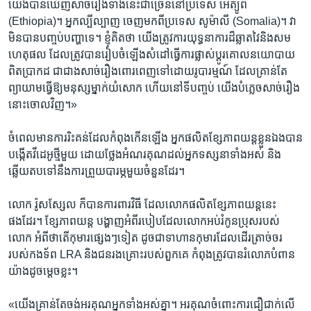
យើង​បាន​ឃើញសាច់​រឿង​ទាំង​នេះ​ជាច្រើន​នៅ​ប្រទេស អេត្យូពី
(Ethiopia)។ អ្នកល្បីល្បាញ​ ចេញ​មក​ពីប្រទេស សូម៉ាលី (Somalia)។ វា​
មិនបាន​បញ្ចប់​បញ្ហា​ទេ។ ខ្ញុំ​គិតថា យើង​ត្រូវការ​យុទ្ធនាការ​ដ៏ឆ្លាតវៃនិងសម
ហេតុ​ផល ដែល​ត្រូវបាន​រៀបចំ​ឡើងសំដៅធ្វើ​ការផ្លាស់ប្តូរ​គោលនយោបាយ
ពិតប្រាកដ ជាជាងសាច់រឿងពោរពេញ​ទៅ​ដោយ​រូបារម្មណ៍ ដែលគ្រាន់តែ​
ព្យាយាមធ្វើ​ឱ្យ​មនុស្ស​ម្នាក់​យំ​សោក ហើយនៅទី​បញ្ចប់ យើង​បំភ្លេច​សាច់រឿង​
នោះ​ចោល​វិញ។»
ចំ​ពេល​មានការរិះគន់​ដែល​កំពុង​កើនឡើង អ្នក​ផលិត​ខ្សែភាពយន្ត​ខ្លួនឯង​បាន​
បង្កើត​វីដេអូ​ថ្មី​មួយ ដោយ​ថ្លែង​អំណរ​គុណ​ដល់​អ្នក​ទស្សនា​ទាំងអស់ និង​
ឆ្លើយតប​ទៅនឹង​ការ​ព្រួយបារម្ភមួយ​ចំនួន​ដែរ។
លោក រ៉ូសស្សែល ក៏បាន​ការពារ​វិធី​ ដែល​លោកផលិត​ខ្សែភាពយន្ត​នេះ
ផងដែរ។ ខ្សែភាពយន្ត ​បង្ហាញ​អំពី​របៀប​ដែល​លោក​អប់រំ​កូនប្រុស​របស់​
លោក ​អំពី​ថាតើកុមារ​ផ្សេងៗ​ទៀត ដូចជា​ទាហាន​កុមារ​ដែល​ដើរត្រាច់ចរ
របស់​កងទ័ព LRA និង​ជនរងគ្រោះ​របស់​ពួកគេ កំពុង​ត្រូវបាន​រំលោភ​បំពាន
យ៉ាងដូចម្តេច​ខ្លះ។
«យើង​គ្រាន់តែ​ចង់​អរគុណ​អ្នកទាំងអស់​គ្នា។ អរគុណ​ចំពោះ​ការ​ជឿជាក់លើ​