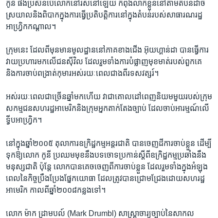
កូនី ផង​ប្រសិនបើ​លោក​នៅរស់​នៅឡើយ កំពុង​លាក់ខ្លួននៅ​តាម​តំបន់​ដាច់
ស្រយាល​និង​ពិបាក​ក្នុងការ​ធ្វើ​ប្រតិបត្តិការនៅ​ក្នុងតំបន់របស់សាធារណរដ្ឋ​
អាហ្រ្វិក​កណ្តាល។
ក្រុមនេះ ដែល​ពីមុន​មាន​មូលដ្ឋាន​នៅភាគ​ខាងជើង អ៊ុយហ្គាន់ដា បាន​ធ្វើការ​
វាយប្រហារ​មកលើ​ជនស៊ីវិល ដែល​រួមទាំង​ការបំផ្លាញ​មុខមាត់​របស់​ពួកគេ
និង​ការ​ចាប់ពង្រាត់​កុមារ​អស់​រយៈពេលជាង​ពីរទសវត្សរ៍។
អស់​រយៈពេល​ជាច្រើន​ឆ្នាំ​មកហើយ វា​ជា​គោលដៅ​ពេញនិយម​មួយ​របស់​ក្រុម​
សកម្មជន​សហរដ្ឋ​អាមេរិក​និងក្រុមអ្នកតាក់​តែង​ច្បាប់ ដែល​ចាប់​អារម្មណ៍លើ​
ទ្វីប​អាហ្រ្វិក។
នៅក្នុង​ឆ្នាំ​២០០៥ តុលាការឧក្រិដ្ឋកម្ម​អន្តរជាតិ បាន​ចេញ​ដីការ​ចាប់ខ្លួន​ ដើម្បី​
ទុក​ឱ្យ​លោក កូនី ប្រឈមមុខ​នឹង​បទ​ចោទ​ប្រកាន់​ស្តីពី​ឧក្រិដ្ឋកម្ម​ប្រឆាំងនឹង​
មនុស្ស​ជាតិ ប៉ុន្តែ លោក​បាន​គេចចេញ​ពីការចាប់​ខ្លួន ដែល​រួមទាំង​ក្នុង​អំឡុង​
ពេលនៃ​កិច្ច​ប្រឹងប្រែង​ផ្នែក​យោធា ដែលត្រូវបានជ្រោមជ្រែងដោយ​សហរដ្ឋ​
អាមេរិក កាលពី​ឆ្នាំ​២០០៨​កន្លង​ទៅ។
លោក ម៉ាក ដ្រាមបល៍ (Mark Drumbl) សាស្រ្តាចារ្យ​ច្បាប់នៃ​សាកល​