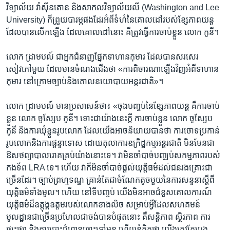
វិទ្យាល័យ វ៉ាស៊ីនតោន និង​សាកល​វិទ្យាល័យ​លី (Washington and Lee
University) ក៏​ព្រួយបារម្ភ​ផងដែរ​អំពី​ទំហំ​នៃ​គោលដៅ​របស់​ខ្សែភាពយន្ត​
ដែល​បាន​លើកឡើង​ ដែល​គោលដៅ​នោះ​ គឺ​ត្រូវធ្វើ​ការចាប់​ខ្លួន លោក កូនី។
លោក ដ្រាមបល៍ ជា​អ្នក​ជំនាញ​ផ្នែក​ទាហាន​កុមារ ដែល​បាន​សរសេរ​
សៀវភៅ​មួយ ដែល​មាន​ចំណង​ជើង​ថា «ការពិចារណា​ឡើង​វិញអំពី​ទាហាន​
កុមារ នៅ​ក្រោម​ច្បាប់​និង​គោល​នយោបាយអន្តរជាតិ»។
លោក ដ្រាមបល៍ មាន​ប្រសាសន៍​ថា៖ «ចុងបញ្ចប់នៃ​ខ្សែភាពយន្ត គឺ​ការចាប់
ខ្លួន លោក ចូស្សែប កូនី។ ទោះ​ជាយ៉ាង​នេះក្តី ការចាប់ខ្លួន លោក ចូស្សែប
កូនី និង​ការ​ឃុំ​ខ្លួនរូបលោក ដែល​យើង​អាច​និយាយ​បាន​ថា ការចោទ​ប្រកាន់
រូប​លោក​និង​ការផ្តន្ទា​ទោស​ ដោយ​តុលាការ​ឧក្រិដ្ឋកម្ម​អន្តរជាតិ មិនមែន​ជា​
ឱសថ​ព្យាបាល​រោគ​គ្រប់​យ៉ាង​នោះទេ​។ វា​មិនចាំបាច់​បញ្ឈប់សកម្មភាព​របស់​
កងទ័ព LRA ទេ។ ហើយ​ វា​ក៏​មិន​ចាំបាច់​ផ្តល់យុត្តិធម៌​ដល់ជនរងគ្រោះ​ជា
ច្រើនដែរ។ ច្បាប់ព្រហ្មទណ្ឌ​ ​គ្រាន់​តែ​ជា​ចំណែកតូច​មួយ​នៃការសន្ទនា​ស្តីពី​
យុត្តិធម៌​ទាំងមូល។ ហើយ ​នៅទី​បញ្ចប់ យើង​មិនអាច​ជំនួសគោលការណ៍​
យុត្តិធម៌​ដ៏​ឧត្តុង្គ​ឧត្តម​របស់​លោក​ខាងលិច សម្រាប់អ្វីដែលសហគមន៍
មូលដ្ឋានជាច្រើន​ប្រហែល​ជា​ចង់បាន​បំផុតនោះ​ គឺសន្តិភាព ស្ថិរភាព ការ
ផ្សះផ្សា និង​ការបោះ​ជំហានឆ្ពោះ​ទៅមុខ ហើយ​ខ្ញុំ​គិតថា យើង​ត្រូវតែប្រុង