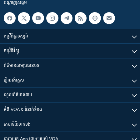
បណ្តាញ​សង្គម
កម្មវិធី​ទូរទស្សន៍
កម្មវិធី​វិទ្យុ
ព័ត៌មាន​តាមប្រធានបទ​
រៀន​​អង់គ្លេស
ទទួល​ព័ត៌មាន​តាម
អំពី​ VOA & ទំនាក់ទំនង
គេហទំព័រ​​ទាក់ទង
ទាញយក​ App ផ្សេងៗ​របស់​ VOA