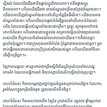
រឿងរ៉ាវ ដែល​យើង​ដឹងថា​នឹង​ផ្លាស់ប្តូរ​ពិភពលោក។ វា​នឹង​ផ្លាស់ប្តូរ​
ពិភពលោក។ ហើយ​យើងដឹង​ថា មាន​សំណួរ​ជាច្រើននៅត្រង់ចំណុច​នោះ។
យើង​បាន​ឃើញ​សំណួរ​ទាំងនោះ​នៅលើ​ប្រព័ន្ធ​អ៊ីនធឺណិត។ យើង​បាន​អាន​
សំណួរ​ទាំងនោះ ហើយ​យើង​បាន​ផ្តល់ទំព័រថ្មី​មួយ​នៅលើ​គេហទំព័រ​របស់​
យើង ដែលបាន​ឆ្លើយ​សំណួរ​ទាំងនោះ​ជាច្រើន។ ដូច្នេះ សូម​ចូលទៅ​កាន់
គេហទំព័រ​នោះ ហើយ​អាន​ដោយ​ខ្លួនឯង សម្រាប់ចម្លើយ​យ៉ាង​ច្បាស់​លាស់​
របស់​យើង ពីព្រោះ​នេះ​មិនមែន​ជា​ចលនា​របស់​យើង​ទេ។ វា​គឺជា​ឈ្មោះ​
មួយតែ​ប៉ុណ្ណោះ។ វាជា​ក្រុម​កុមារអាថ៌​កំបាំង ប៉ុន្តែ​វាជា​ចលនា​របស់​អ្នក។ អ្នក​
ចាប់ផ្តើម​ចលនានេះដោយប្រើប្រាស់ថវិការ​របស់​អ្នក ហើយ​យើង​នៅ​ទីនេះ​
ដើម្បី​បម្រើ​អ្នក។»
ខ្សែភាពយន្តនេះ មានរូបភាព​ជាច្រើនស្តីពីសិស្សវិទ្យាល័យ​នៅ​សហរដ្ឋ​
អាមេរិក ដែល​បាន​ធ្វើការ​តវ៉ា និង​បាន​ក្តាប់ដៃលើកឡើង​យ៉ាងស្រុះ​គ្នា។
គេហទំព័រ​នេះ​ ក៏មាន​បណ្តាញ​តភ្ជាប់​មួយចំនួន​សម្រាប់​ការបរិច្ចាគ ដែល​ការ
រួម​ចំណែក​ក្នុង​កម្រិត​តិច​តូច ​ត្រូវបាន​លើកទឹក​ចិត្ត។
គេហទំព័រនេះ ​ក៏មាន​លក់​អាវយឺត ខ្សែដៃ ក្រដាស់​បិទ ឡេវ​អាវ ផ្ទាំងរូបភាព
ដែល​វត្ថុ​ទាំងអស់​នេះ អាច​រក​ទិញ​បាន​នៅក្នុង​អ្វី​ដែល​ត្រូវបាន​ហៅថា