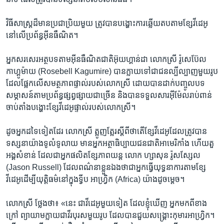
វិធីសាស្រ្ត​ដ៏មាន​ប្រជាប្រិយ​មួយ ត្រូវបាន​បង្ហោះ​ការឆ្លើយតបតាម​ខ្សែ​វីដេអូ​
នៅ​លើប្រព័ន្ធ​អ៊ីនធឺណិត។
អ្នកសរសេរ​អត្ថបទ​តាម​អ៊ីនធឺណិតជាតិ​អ៊ុយហ្គាន់ដា លោក​ស្រី រ៉ូសេប៊ែល
កាហ្គូម៉ាយ (Rosebell Kagumire) បាន​ក្លាយ​ទៅជា​ជនល្បីល្បាញ​មួយរូប
​ដែល​ផ្អែក​លើ​សមត្ថភាពផ្ទាល់របស់លោកស្រី ដោយ​បាន​ដាក់បញ្ចូលបទ
សម្ភាសន៍តាមប្រព័ន្ធផ្សព្វផ្សាយជាច្រើន និង​បាន​ទទួល​សារអ៊ីម៉ែល​រាប់​ពាន់
ចាប់តាំងបង្ហោះ​ខ្សែ​វីដេអូ​ផ្ទាល់​របស់លោកស្រី។
ដូច​អ្នកដទៃ​ទៀតដែរ លោកស្រី ​ត្អូញត្អែរស្តីពីថាតើ​ខ្សែ​វីដេអូដែល​ត្រូវបាន​
ទស្សនាយ៉ាង​ទូលំទូលាយ មាន​អ្នក​អត្ថាធិប្បាយ​ជនជាតិ​អាមេរិកាំង ហើយតួ
អង្គ​សំខាន់ ​ដែល​ជា​អ្នក​ផលិតខ្សែ​ភាពយន្ត លោក ហ្សាសុន រ៉ូសស្សែល
(Jason Russell) ដែល​ពណ៌នា​ខ្លួនឯង​ថាជា​អ្នក​ធ្វើយុទ្ធនាការ​តាម​ខ្សែ
វីដេអូ​ដើម្បីយុត្តិធម៌​នៅក្នុង​ទ្វីប អាហ្រ្វិក (Africa) យ៉ាងដូច​ម្តេច។
លោកស្រី​ ថ្លែង​ថា៖ «នេះ​ ជា​វីដេអូ​មួយ​ទៀត ដែល​ខ្ញុំ​ឃើញ អ្នក​មកពី​ខាង​
ក្រៅ ព្យាយាម​ក្លាយជា​វីរបុរស​មួយរូប ដែល​បាន​ជួយ​សង្រ្គោះ​កុមារ​អាហ្រ្វិក។