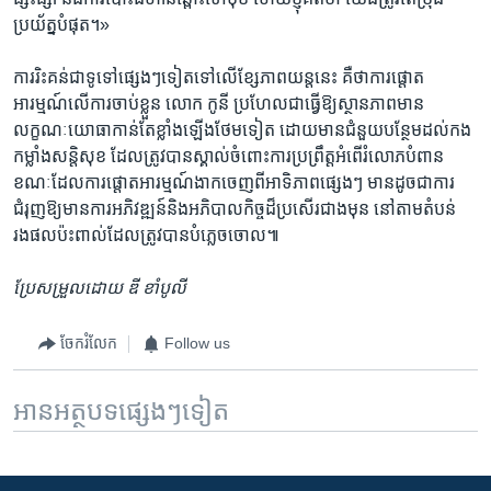
ប្រយ័ត្ន​បំផុត។»
ការរិះគន់​ជាទូទៅ​ផ្សេងៗ​ទៀតទៅលើខ្សែភាពយន្ត​នេះ គឺថា​ការផ្តោត​
អារម្មណ៍​លើ​ការចាប់​ខ្លួន លោក កូនី ប្រហែលជា​ធ្វើឱ្យ​ស្ថានភាពមាន
លក្ខណៈយោធា​កាន់​តែខ្លាំង​ឡើងថែម​ទៀត ​ដោយ​មានជំនួយ​បន្ថែមដល់កង
កម្លាំង​សន្តិសុខ ដែល​ត្រូវបាន​ស្គាល់ចំពោះ​ការប្រព្រឹត្ត​អំពើ​រំលោភ​បំពាន
ខណៈ​ដែល​ការ​ផ្តោត​អារម្មណ៍​ងាក​ចេញ​ពីអាទិភាពផ្សេងៗ មាន​ដូចជា​ការ
ជំរុញ​ឱ្យមាន​ការអភិវឌ្ឍន៍​និង​អភិបាលកិច្ច​ដ៏​ប្រសើរ​ជាង​មុន​ នៅ​តាមតំបន់​
រងផលប៉ះពាល់​ដែល​ត្រូវបាន​បំភ្លេច​ចោល៕
ប្រែសម្រួល​ដោយ​ ឌី ខាំបូលី
ចែករំលែក
Follow us
អានអត្ថបទផ្សេងៗទៀត