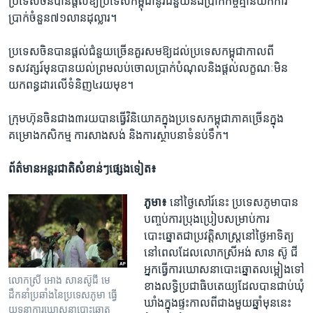
ប្រទេស​ចិន​បាន​ផ្តល់​ឱ្យ​ប្រទេស​កម្ពុជា​នូវ​ជំនួយ​នឹង​ប្រាក់​កម្ចី​គ្មាន​យក​ការ​
ប្រាក់​ចំនួន​៧១​លាន​ដុល្លារ។
ប្រទេស​ចិន​បាន​ផ្តល់​ជំនួយ​ច្រើន​គួរ​សម​ឱ្យ​ដល់​ប្រទេស​កម្ពុជា​កាល​ពី​
ទសវត្សរ៍​មុន​បាន​យល់​ព្រម​លប់​ចោល​ប្រាក់​បំណុល​និង​ផ្តល់​លក្ខណៈ​មិន​
យក​ពន្ធដារ​លើ​ទំនិញ​៤រយ​មុខ។
ក្រុម​ហ៊ុន​ចិន​ជាង​៣រយ​បាន​ធ្វើ​វិនិយោគ​ក្នុង​ប្រទេស​កម្ពុជាភាគ​ច្រើន​ក្នុង​
គម្រោង​កសិកម្ម ការ​សាងសង់ និង​ការ​ស្ថាបនា​ទំនប់​ទឹក។
ព័ត៌មាន​អន្តរជាតិ​សំខាន់​ៗ​ផ្សេងទៀត៖
ភូមា៖
នៅ​ថ្ងៃ​សៅរ៍​នេះ ប្រទេស​ភូមា​បាន​
បញ្ចប់​ការ​ប្រុងប្រៀប​សម្រាប់​ការ​
បោះឆ្នោត​ជា​ប្រវត្តិសាស្ត្រ​នៅ​ថ្ងៃ​អាទិត្យ​
នៅ​ពេល​ដែល​លោកស្រី​អង់ សាន ស៊ូ ជី
អ្នក​ធ្វើ​ការ​ឃោសនា​បោះឆ្នោត​លម្អៀង​ទៅ​
លោក​ស្រី​ អោង សាន​ស៊ូជី​ មេ
ខាង​លទ្ធិ​ប្រជាធិបតេយ្យ​ដែល​បាន​ជាប់​ឃុំ
ដឹកនាំ​ប្រឆាំង​នៃ​ប្រទេស​ភូមា ធ្វើ​
ឃាំង​ក្នុង​ផ្ទះ​កាល​ពី​ជាង​មួយ​ឆ្នាំ​មុន​នេះ​
យុទ្ធនាការ​ឃោសនា​បោះឆ្នោត​