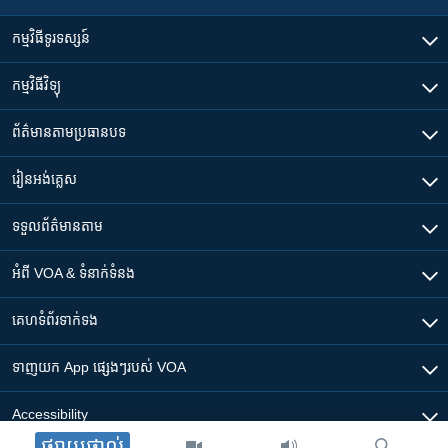
កម្មវិធី​ទូរទស្សន៍
កម្មវិធី​វិទ្យុ
ព័ត៌មាន​តាមប្រធានបទ​
រៀន​​អង់គ្លេស
ទទួល​ព័ត៌មាន​តាម
អំពី​ VOA & ទំនាក់ទំនង
គេហទំព័រ​​ទាក់ទង
ទាញយក​ App ផ្សេងៗ​របស់​ VOA
Accessibility
ផ្សាយផ្ទាល់