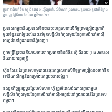
រចនា
សម្ព័ន្ធ​
Khmer English
ប្រធានាធិបតី​ចិន​ ហ៊ូ​ ជីន​តាវ ​អញ្ជើញ​ទៅ​ដល់​ចំណត​ព្រលាន​យន្ត​ហោះ​អន្តរជាតិ​ទីក្រុង​
រំលង​
ភ្នំពេញ​ ថ្ងៃ​ទី​៣០​ ខែ​មិនា​ ឆ្នាំ​២០១២។
និង​
បណ្តាញ​សង្គម
ចូល​
ប្រទេសកម្ពុជា​និង​ប្រទេស​ចិន​បាន​ចុះ​ហត្ថលេខា​លើ​កិច្ច​ព្រមព្រៀង​ទ្វេភាគី​
ទៅ​
មួយ​ចំនួន​នៅ​ថ្ងៃ​សៅរ៍នេះ​នៅ​មុន​សន្និសីទ​កំពូល​មួយ​នៃ​ពួក​មេដឹកនាំ​អាស៊ី​
កាន់​
អាគ្នេយ៍នៅ​ក្នុង​រាជធានី​ភ្នំពេញ។
ទំព័រ​
ភាសា
ស្វែង​
ពួក​មន្ត្រី​ខ្មែរ​បាន​និយាយ​ថា​លោក​ប្រធានាធិបតី​ចិន ហ៊ូ ជីនតាវ (Hu Jintao)
រក
និង​នាយក​រដ្ឋមន្ត្រី
ហ៊ុន សែន នៃ​ប្រទេស​កម្ពុជា​បាន​ចុះ​ហត្ថលេខា​លើ​កិច្ច​ព្រម​ព្រៀង​១០​ទាក់​ទិន​
ទៅ​នឹង​កសិកម្ម​និង​គម្រោង​ហេដ្ឋារចនាសម្ព័ន្ធ។
ទស្សនកិច្ច​ផ្លូវ​រដ្ឋ​បួន​ថ្ងៃ​របស់​លោក ហ៊ូ ត្រូវ​ចំ​ពេល​ដំណាល​គ្នា​ជាមួយ​
សន្និសីទ​កំពូល​មួយ​នៃ​ពួក​មេដឹកនាំ​អាស៊ី​អាគ្នេយ៍​នៅ​ក្នុង​រាជធានី​នៃ​ប្រទេស​
កម្ពុជា។