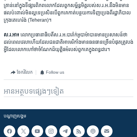
គ្រាន់​នៅ​ក្នុង​ទីផ្សារ​ពិភពលោក​ដែល​ពួក​សម្ព័ន្ធមិត្ត​របស់​ស.រ.អ.​នឹង​មិន​មាន​
ផល​ប៉ះពាល់​មិន​ល្អ​ទេ​ប្រសិន​បើ​ពួក​គេ​កាត់​បន្ថយ​ការ​ទិញ​ប្រេង​ពី​រដ្ឋាភិបាល​
ក្រុងតេហេរ៉ង់ (Teheran)។
ស.រ.អា៖
លោក​ប្រធានាធិបតី​ស.រ.អ.​បារ៉ាក់​អូបាម៉ា​បាន​មាន​ប្រសាសន៍​ថា​
ដល់​ពេល​វេលា​ហើយ​ដែល​ជនជាតិ​អាមេរិកាំង​មាន​ធនធាន​ច្រើន​បំផុត​ត្រូវ​បង់​
អ្វី​ដែល​លោក​ហៅ​ថា​ចំណែក​ដ៍​យុត្តិធម៌​របស់​ពួកគេ​ក្នុង​ពន្ធដារ។
ចែករំលែក
Follow us
អានអត្ថបទផ្សេងៗទៀត
បណ្តាញ​សង្គម