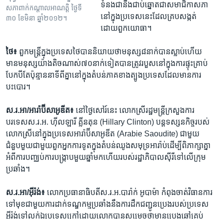
ទំនង​ជា​នឹង​ជាប់​ឆ្នោត​ជា​សមាជិកា​សភា​
សភាពាក់​កណ្តាល​អាណត្តិ ថ្ងៃ​ទី​
នៅ​ក្នុង​ប្រទេស​នេះ​ដែល​គ្រប​សង្កត់​
៣០​ ខែ​មិនា​ ឆ្នាំ​២០១២។​
ដោយ​ពួក​យោធា។
ថៃ៖
ពួក​មន្ត្រី​ក្នុង​ប្រទេស​ថៃ​បាន​និយាយ​ថា​មនុស្ស​៨​នាក់​បាន​ស្លាប់​ហើយ​
មាន​មនុស្ស​យ៉ាង​តិច​ណាស់​៧០​នាក់​ទៀត​បាន​ត្រូវ​របួស​នៅ​ក្នុង​ការ​ផ្ទុះគ្រាប់​
បែក​បី​តែ​ប៉ុន្មាន​នាទី​ពី​គ្នា​នៅ​ក្នុង​តំបន់​ភាគ​ខាង​ត្បូង​ប្រទេស​ដែល​មាន​ការ​
បះបោរ។
ស.រ.អា/អារ៉ាប៊ីសាអូឌីត៖
នៅ​ថ្ងៃ​សៅរ៍​នេះ លោកស្រី​រដ្ឋមន្ត្រី​ក្រសួង​ការ
បរទេស​ស.រ.អ. ហ៊ីលឡារី គ្លីនតុន (Hillary Clinton) បន្ត​ទស្សនកិច្ច​របស់​
លោកស្រី​នៅ​ក្នុង​ប្រទេស​អារ៉ាប៊ីសាអូឌីត (Arabie Saoudite) ជាមួយ​
ជំនួប​មួយ​ជាមួយ​ពួក​អ្នក​ការទូត​ក្នុង​តំបន់​ឈូង​សមុទ្រ​អារ៉ាប់​ដើម្បី​ពិភាក្សា​គ្នា​
អំពី​ការ​បញ្ឈប់​ការ​បង្ក្រាប​មួយ​ឆ្នាំ​មក​ហើយ​របស់​រដ្ឋាភិបាល​ស៊ីរី​ទៅ​លើ​ក្រុម​
ប្រឆាំង។
ស.រ.អា/អ៊ីរ៉ង់៖
លោក​ប្រធានាធិបតី​ស.រ.អ.​បារ៉ាក់ អូបាម៉ា កំពុង​ចាត់​វិធានការ​
ទៅ​មុខ​ជាមួយ​ការ​ដាក់​ទណ្ឌកម្ម​ប្រឆាំង​នឹង​ការ​ដឹក​ជញ្ជូន​ប្រេង​របស់​ប្រទេស​
អ៊ីរ៉ង់​ទៅ​លក់​ឯ​ប្រទេស​ក្រៅ​ដោយ​លោក​បាន​សម្រេច​ថា​មាន​ប្រេង​ឆៅ​គ្រប់​