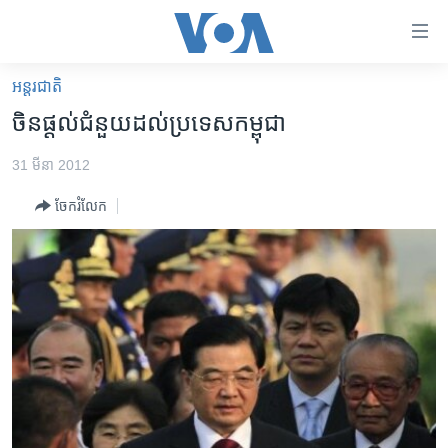
ភ្ជាប់​
ទៅ​
គេហទំព័រ​
អន្តរជាតិ
កម្ពុជា
ទាក់ទង
​ចិន​ផ្តល់​ជំនួយ​ដល់​ប្រទេស​កម្ពុជា​​​
រំលង​
អន្តរជាតិ
និង​
31 មីនា 2012
អាមេរិក
ចូល​
ចែករំលែក
ទៅ​​
ចិន
ទំព័រ​
ហេឡូវីអូអេ
ព័ត៌មាន​​
តែ​
កម្ពុជាច្នៃប្រតិដ្ឋ
ម្តង
ព្រឹត្តិការណ៍ព័ត៌មាន
រំលង​
និង​
ទូរទស្សន៍ / វីដេអូ​
ចូល​
វិទ្យុ / ផតខាសថ៍
ទៅ​
ទំព័រ​
កម្មវិធីទាំងអស់