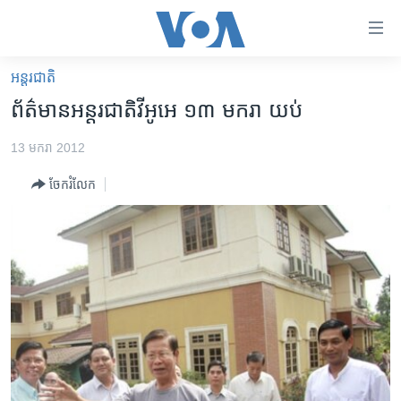
ភ្ជាប់​
ទៅ​
គេហទំព័រ​
អន្តរជាតិ
កម្ពុជា
ទាក់ទង
ព័ត៌មាន​អន្តរជាតិ​វីអូអេ​ ១៣ មករា យប់
រំលង​
អន្តរជាតិ
និង​
13 មករា 2012
អាមេរិក
ចូល​
ចែករំលែក
ទៅ​​
ចិន
ទំព័រ​
ហេឡូវីអូអេ
ព័ត៌មាន​​
តែ​
កម្ពុជាច្នៃប្រតិដ្ឋ
ម្តង
ព្រឹត្តិការណ៍ព័ត៌មាន
រំលង​
និង​
ទូរទស្សន៍ / វីដេអូ​
ចូល​
វិទ្យុ / ផតខាសថ៍
ទៅ​
ទំព័រ​
កម្មវិធីទាំងអស់