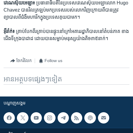
វេណេស៊ុយអេឡា៖
ប្រធានាធិបតី​នៃ​ប្រទេស​វេណេស៊ុយអេឡា​លោក​ Hugo
Chavez បាន​វិល​ត្រឡប់​មក​ប្រទេស​របស់​លោក​វិញ​ក្រោយ​ពី​បាន​ត្រូវ​
ព្យាបាល​ពី​ជំងឺ​មហារីក​ក្នុង​ប្រទេស​គុយបា​មក។
អ៊ីរ៉ាក់៖
គ្រាប់បែក​ពីរ​គ្រាប់​បាន​ផ្ទុះ​នៅ​ក្រៅ​អគារ​រដ្ឋាភិបាល​នៅ​តំបន់​ភាគ​ ខាង​
ជើង​ទីក្រុង​បាដាដ​ ដោយ​បាន​សម្លាប់​មនុស្ស​យ៉ាង​តិច​៣៥​នាក់។
ចែករំលែក
Follow us
អានអត្ថបទផ្សេងៗទៀត
បណ្តាញ​សង្គម