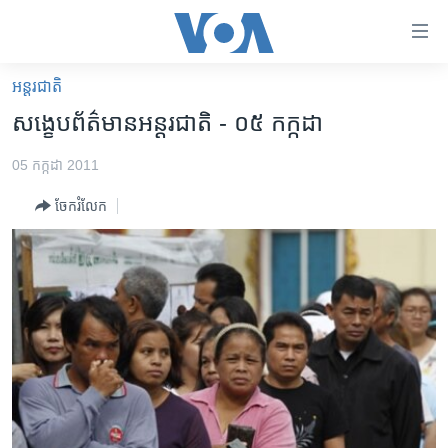
ភ្ជាប់​
ទៅ​
គេហទំព័រ​
អន្តរជាតិ
កម្ពុជា
ទាក់ទង
សង្ខេប​ព័ត៌មាន​អន្តរជាតិ​​ - ០៥ ​កក្កដា
រំលង​
អន្តរជាតិ
និង​
05 កក្កដា 2011
អាមេរិក
ចូល​
ចែករំលែក
ទៅ​​
ចិន
ទំព័រ​
ហេឡូវីអូអេ
ព័ត៌មាន​​
តែ​
កម្ពុជាច្នៃប្រតិដ្ឋ
ម្តង
ព្រឹត្តិការណ៍ព័ត៌មាន
រំលង​
និង​
ទូរទស្សន៍ / វីដេអូ​
ចូល​
វិទ្យុ / ផតខាសថ៍
ទៅ​
ទំព័រ​
កម្មវិធីទាំងអស់