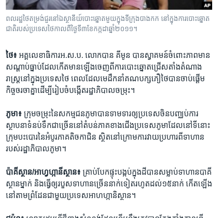
រចនា
សម្ព័ន្ធ​
Khmer English
ពលរដ្ឋ​​ថៃ​តម្រង់ជួរ​នៅ​ឯ​ស្ថានីយ៍​បោះឆ្នោត​មួយ​​ក្នុង​ទី​ក្រុង​បាងកក នៅ​ក្នុង​ការ​បោះឆ្នោត​
រំលង​
ជាតិ​របស់​ប្រទេស​ថៃ​​កាល​ពី​ថ្ងៃ​ទី​៣​ខែ​កក្កដា​ឆ្នាំ​២០១១។
និង​
បណ្តាញ​សង្គម
ចូល​
ថៃ៖
អគ្គលេខាធិការ​អ.ស.ប.​ លោក​បាន គីមូន​ បាន​ស្វាគមន៍​ចំពោះ​ភាព​មាន​
ទៅ​
សណ្ដាប់ធ្នាប់​ដែល​កើត​មាន​ឡើង​ចេញ​ពី​ការ​បោះឆ្នោត​ជ្រើសតាំង​តំណាង
កាន់​
រាស្រ្ដ​នៅ​ក្នុង​ប្រទេស​ថៃ​ ពេល​ដែល​មេដឹកនាំ​គណបក្ស​ភឿថៃ​បាន​ចាប់ផ្ដើម​
ទំព័រ​
ភាសា
កិច្ច​ចរចា​គ្នា​ដើម្បី​រៀបចំ​បង្កើត​រដ្ឋាភិបាល​ចម្រុះ។
ស្វែង​
រក
ភូមា៖
ក្រុម​ចម្រុះ​នៃ​សកម្មជន​ភូមា​បាន​ទាមទារ​ឲ្យ​ប្រទេស​ចិន​បញ្ឈប់​ការ​
ស្ថាបនា​ទំនប់ទឹក​ជាច្រើន​នៅ​តំបន់​ភាគ​ខាងជើង​ប្រទេស​ភូមា​ដែល​នៅ​ទីនោះ​
ក្រុម​បះបោរ​នៃ​អំបូរ​ភាគតិច​កាជិន​ ស្ថិត​នៅ​ក្រោម​ការ​វាយ​ប្រហារ​ពី​ទាហាន​
របស់​រដ្ឋាភិបាលភូមា។
ប៉ាគីស្ថាន/អាហ្វហ្កានីស្ថាន៖
គ្រាប់បែក​ផ្ទុះ​បង្កប់​ក្នុង​ដី​បាន​សម្លាប់​ទាហាន​បាគី
ស្ថាន​ម្នាក់​ និង​ធ្វើ​ឲ្យ​របួស​ទាហាន​ច្រើន​នាក់​ទៀត​រហូត​ដល់​១៥នាក់​ កើត​ឡើង​
នៅ​តាម​ព្រំដែន​ជាមួយ​ប្រទេស​អាហហ្កានិស្ថាន។