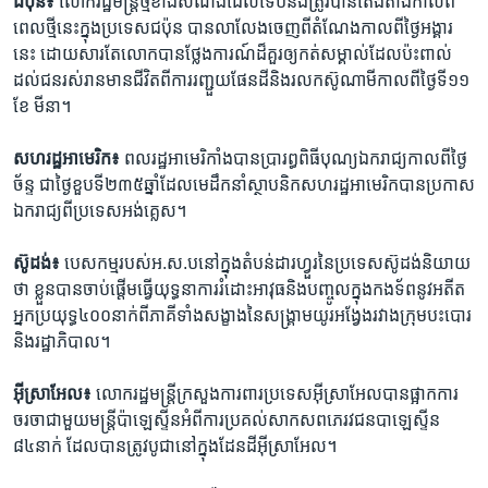
ជប៉ុន៖
លោក​រដ្ឋមន្ដ្រី​ថ្មី​ខាងសំណង់​ដែល​ទើប​នឹង​ត្រូវ​បាន​តែងតាំង​កាល​ពី​
ពេល​ថ្មី​នេះ​ក្នុង​ប្រទេស​ជប៉ុន​ បាន​លាលែង​ចេញ​ពី​តំណែង​កាល​ពី​ថ្ងៃ​អង្គារ​
នេះ​ ដោយសារ​តែ​លោក​បាន​ថ្លែងការណ៍​ដ៏​គួរ​ឲ្យ​កត់​សម្គាល់​ដែល​ប៉ះពាល់​
ដល់​ជន​រស់រាន​មាន​ជីវិត​ពី​ការ​រញ្ជួយ​ផែនដី​និង​រលក​ស៊ូណាមី​កាល​ពី​ថ្ងៃ​ទី​១១​
ខែ​ មីនា។
សហរដ្ឋ​អាមេរិក៖
ពលរដ្ឋ​អាមេរិកាំង​បាន​ប្រារព្ធ​ពិធី​បុណ្យ​ឯករាជ្យ​កាល​ពី​ថ្ងៃ
ច័ន្ទ​ ជា​ថ្ងៃ​ខួប​ទី​២៣៥ឆ្នាំ​ដែល​មេដឹកនាំ​ស្ថាបនិក​សហរដ្ឋ​អាមេរិក​បាន​ប្រកាស​
ឯករាជ្យ​ពី​ប្រទេស​អង់គ្លេស។
ស៊ូដង់៖
បេសកម្ម​របស់​អ.ស.ប​នៅ​ក្នុង​តំបន់​ដារហ្វួរ​នៃ​ប្រទេស​ស៊ូដង់​និយាយ​
ថា​ ខ្លួន​បាន​ចាប់​ផ្ដើម​ធ្វើ​យុទ្ធនាការ​រំដោះ​អាវុធ​និង​បញ្ចូល​ក្នុង​កងទ័ព​នូវ​អតីត​
អ្នក​ប្រយុទ្ធ​៤០០​នាក់​ពី​ភាគី​ទាំង​សង្ខាងនៃសង្រ្គាម​យូរអង្វែង​រវាង​ក្រុម​បះបោរ​
និង​រដ្ឋាភិបាល។
អ៊ីស្រាអែល៖
លោក​រដ្ឋមន្ដ្រី​ក្រសួង​ការពារ​ប្រទេស​អ៊ីស្រាអែល​បាន​ផ្អាក​ការ​
ចរចា​ជាមួយ​មន្ដ្រី​ប៉ាឡេស្ទីន​អំពី​ការ​ប្រគល់​សាកសព​ភេរវជន​បាឡេស្ទីន​
៨៤នាក់ ​ដែល​បាន​ត្រូវ​បូជា​នៅ​ក្នុង​ដែនដី​អ៊ីស្រាអែល។