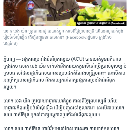
រចនា
សម្ព័ន្ធ​
Khmer English
រំលង​
និង​
បណ្តាញ​សង្គម
ចូល​
លោក ខេង យ័ន ត្រូវបានអាជ្ញាធរឃាត់ខ្លួន កាលពីថ្ងៃព្រហស្បតិ៍ ហើយអាជ្ញាធរកំពុង
ទៅ​
រៀបចំសំណុំរឿង ដើម្បីបញ្ជូនទៅតុលាការ។ (Facebook/រដ្ឋបាល ក្រុងកែប
កាន់​
ខេត្តកែប)
ទំព័រ​
ភាសា
ស្វែង​
ភ្នំពេញ —
អង្គភាព​ប្រឆាំង​អំពើ​ពុក​រលួយ ​(ACU)​ បាន​ឃាត់​ខ្លួន​អភិបាល​
រក
ក្រុង​កែប លោក ខេង យ័ន ​ទាក់​ទង​នឹង​ការ​យក​តួនាទី​ទៅ​ប្រើ​ប្រាស់​ខុស​ច្បាប់
ស្រប​ពេល​ដែល​រដ្ឋាភិបាល​បាន​សម្រេច​ដក​តំណែង​មន្រ្តី​រូប​នេះ។ នេះ​បើ​តាម​
អនុក្រឹត្យ​របស់​រដ្ឋាភិបាល ​និង​តាម​អ្នកនាំ​ពាក្យ​អង្គភាព​ប្រឆាំង​អំពើ​ពុក
រលួយ។
លោក ខេង យ័ន ត្រូវ​បាន​អាជ្ញាធរឃាត់​ខ្លួន កាល​ពីថ្ងៃ​ព្រហស្បតិ៍ ហើយ​
អាជ្ញាធរ​កំពុង​រៀបចំសំណុំ​រឿង ដើម្បី​បញ្ជូន​ទៅ​តុលា​ការ។ នេះ​បើ​តាមលោក
សយ ចាន់​វិចិត្រ អ្នកនាំ​ពាក្យ​អង្គភាព​ប្រឆាំង​អំពើ​ពុករលួយ​។
លោក សយ ចាន់វិចិត្រ ប្រាប់​វីអូអេ​នៅ​ថ្ងៃ​សុក្រ​នេះ​ថា​ ការ​ឃាត់​ខ្លួន​លោក