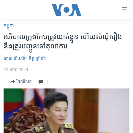
ភ្ជាប់​
ទៅ​
គេហទំព័រ​
កម្ពុជា
កម្ពុជា
ទាក់ទង
អភិបាលក្រុងកែបត្រូវឃាត់ខ្លួន ហើយសំណុំរឿង
រំលង​
អន្តរជាតិ
នឹងត្រូវបញ្ជូនទៅតុលាការ
និង​
អាមេរិក
ចូល​
លាស់ លីបលីប
ចិត្ត ស្រីយ៉ា
ទៅ​​
ចិន
ទំព័រ​
12 មករា 2024
ហេឡូវីអូអេ
ព័ត៌មាន​​
ចែករំលែក
តែ​
កម្ពុជាច្នៃប្រតិដ្ឋ
ម្តង
ព្រឹត្តិការណ៍ព័ត៌មាន
រំលង​
និង​
ទូរទស្សន៍ / វីដេអូ​
ចូល​
វិទ្យុ / ផតខាសថ៍
ទៅ​
ទំព័រ​
កម្មវិធីទាំងអស់