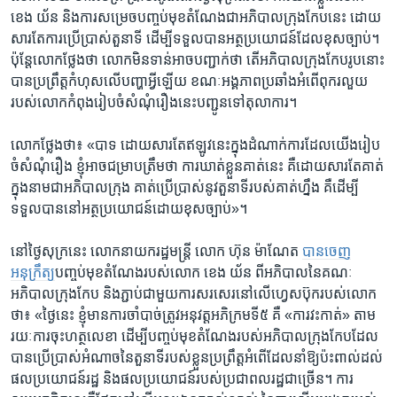
ខេង យ័ន និង​ការ​សម្រេច​បញ្ចប់​មុខ​តំណែង​ជា​អភិបាល​ក្រុង​កែប​នេះ ដោយ​
សារ​តែ​ការ​ប្រើ​ប្រាស់​តួនាទី ដើម្បី​ទទួល​បាន​អត្ថ​ប្រយោជន៍​ដែល​ខុស​ច្បាប់។
ប៉ុន្តែ​លោកថ្លែងថា​ លោក​មិន​ទាន់អាច​បញ្ជាក់​ថា តើអភិបាល​ក្រុង​កែបរូប​នោះ​
បាន​ប្រព្រឹត្ត​កំហុស​លើ​បញ្ហា​អ្វី​ឡើយ ខណៈ​អង្គភាព​ប្រឆាំង​អំពើ​ពុក​រលួយ​
របស់​លោក​កំពុង​រៀបចំ​សំណុំ​រឿង​នេះ​បញ្ជូន​ទៅ​តុលាការ​។
លោក​ថ្លែង​ថា៖ «បាទ ​ដោយ​សារ​តែ​ឥឡូវ​នេះ​ក្នុង​ដំណាក់​ការ​ដែល​យើង​រៀប​
ចំ​សំណុំ​រឿង ខ្ញុំ​អាច​ជម្រាប​ត្រឹម​ថា ​ការ​ឃាត់​ខ្លួន​គាត់​នេះ គឺ​ដោយ​សារ​តែ​គាត់​
ក្នុង​នាម​ជា​អភិបាល​ក្រុង គាត់​ប្រើ​ប្រាស់​នូវ​តួនាទី​របស់​គាត់​ហ្នឹង គឺ​ដើម្បី​
ទទួល​បាន​នៅ​អត្ថប្រយោជន៍​ដោយ​ខុស​ច្បាប់»។
នៅ​ថ្ងៃ​សុក្រ​នេះ លោក​នាយករដ្ឋ​មន្រ្ដី លោក ហ៊ុន ម៉ាណែត
បាន​ចេញ​
អនុក្រឹត្
យ​បញ្ចប់​មុខ​តំណែង​របស់​លោក ខេង យ័ន ពី​អភិបាល​នៃ​គណៈ​
អភិបាល​ក្រុង​កែប និង​ភ្ជាប់​ជាមួយ​ការ​សរសេរ​នៅ​លើ​ហ្វេស​ប៊ុក​របស់​លោក​
ថា៖ «ថ្ងៃ​នេះ ខ្ញុំ​មាន​ការ​ចាំ​បាច់​ត្រូវ​អនុវត្ត​អភិក្រម​ទី៥ គឺ «ការវះ​កាត់» តាម​
រយៈ​ការ​ចុះ​ហត្ថលេខា ដើម្បី​បញ្ចប់​មុខ​តំណែង​របស់​អភិបាល​ក្រុង​កែប​ដែល​
បាន​ប្រើ​ប្រាស់​អំណាច​នៃ​តួនាទី​របស់​ខ្លួន​ប្រព្រឹត្ត​អំពើ​ដែល​នាំឱ្យប៉ះ​ពាល់​ដល់​
ផល​ប្រយោជន៍​រដ្ឋ និង​ផល​ប្រយោជន៍​របស់​ប្រជាពលរដ្ឋ​ជា​ច្រើន។ ការ​