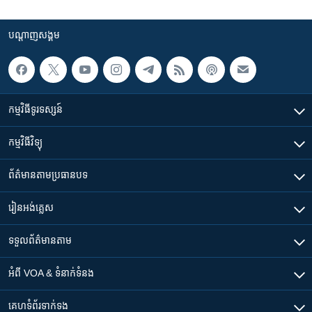
បណ្តាញ​សង្គម
កម្មវិធី​ទូរទស្សន៍
កម្មវិធី​វិទ្យុ
ព័ត៌មាន​តាមប្រធានបទ​
រៀន​​អង់គ្លេស
ទទួល​ព័ត៌មាន​តាម
អំពី​ VOA & ទំនាក់ទំនង
គេហទំព័រ​​ទាក់ទង