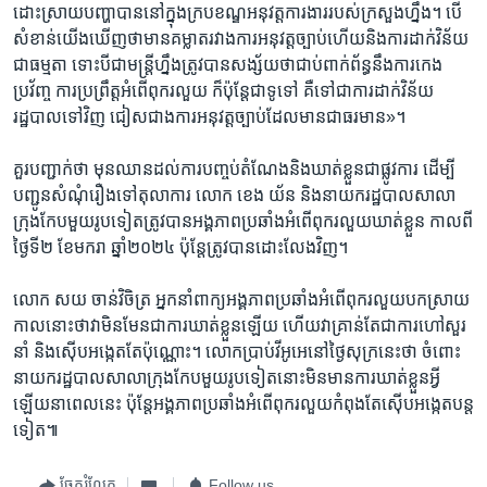
ដោះ​ស្រាយ​បញ្ហា​បាន​នៅ​ក្នុង​ក្រប​ខណ្ឌ​អនុវត្ត​ការងារ​របស់​ក្រសួង​ហ្នឹង។ បើ​
សំខាន់​យើង​ឃើញ​ថា​មាន​គម្លាត​រវាង​ការ​អនុវត្ត​ច្បាប់​ហើយ​និង​ការ​ដាក់​វិន័យ​
ជា​ធម្មតា ទោះ​បី​ជា​មន្រ្ដី​ហ្នឹង​ត្រូវ​បាន​សង្ស័យ​ថា​ជាប់​ពាក់ព័ន្ធ​នឹង​ការ​កេង
ប្រវ័ញ្ច ការ​ប្រព្រឹត្ត​អំពើ​ពុករលួយ ក៏​ប៉ុន្ដែ​ជា​ទូទៅ គឺ​ទៅ​ជា​ការ​ដាក់​វិន័យ​
រដ្ឋបាល​ទៅ​វិញ ជៀស​ជាង​ការ​អនុវត្ត​ច្បាប់​ដែល​មាន​ជា​ធរមាន»។
គួរ​បញ្ជាក់​ថា ​មុន​ឈាន​ដល់​ការ​បញ្ចប់​តំណែង​និង​ឃាត់​ខ្លួន​ជា​ផ្លូវ​ការ ដើម្បី​
បញ្ជូន​សំណុំ​រឿង​ទៅ​តុលាការ លោក ខេង យ័ន និង​នាយក​រដ្ឋបាល​សាលា​
ក្រុង​កែប​មួយ​រូប​ទៀត​ត្រូវ​បាន​អង្គភាព​ប្រឆាំង​អំពើ​ពុក​រលួយ​ឃាត់​ខ្លួន កាល​ពី​
ថ្ងៃ​ទី​២ ខែមករា ឆ្នាំ​២០២៤ ប៉ុន្តែ​ត្រូវ​បាន​ដោះ​លែង​វិញ។
លោក សយ ចាន់វិចិត្រ អ្នក​នាំ​ពាក្យ​អង្គភាព​ប្រឆាំង​អំពើ​ពុក​រលួយ​បកស្រាយ​
កាល​នោះ​ថា​វា​មិន​មែន​ជា​ការ​ឃាត់​ខ្លួន​ឡើយ ហើយ​វា​គ្រាន់​តែ​ជា​ការ​ហៅ​សួរ
នាំ និង​ស៊ើប​អង្កេត​តែ​ប៉ុណ្ណោះ។ លោក​ប្រាប់​វីអូអេ​នៅ​ថ្ងៃ​សុក្រ​នេះថា ​ចំពោះ​
នាយក​រដ្ឋបាល​សាលា​ក្រុង​កែប​មួយ​រូប​ទៀត​នោះ​មិន​មាន​ការ​ឃាត់​ខ្លួន​អ្វី​
ឡើយ​នា​ពេល​នេះ ប៉ុន្តែអង្គភាព​ប្រឆាំង​អំពើ​ពុក​រលួយ​កំពុង​តែ​ស៊ើ​បអង្កេត​បន្ត​
ទៀត៕
ចែករំលែក
Follow us