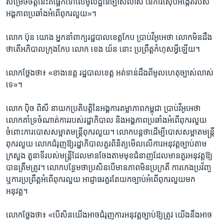
សម្រេច​ចិត្ត​នេះ​គឺ​ផ្អែក​ទៅ​លើ​មូលដ្ឋាន​ច្បាស់​លាស់ នៃ​ការ​ស៊ើប​អង្កេត​របស់​
អង្គភាព​ប្រឆាំង​អំពើ​ពុក​រលួយ»។
លោក ប៊ុន យោង​ អ្នកនាំពាក្យ​រដ្ឋបាល​ខេត្តកែប ​ប្រាប់​វីអូអេ​ថា ​លោក​មិន​ដឹង​
ថា​តើ​អភិបាល​ក្រុង​កែប លោក ខេង យ័ន នោះ​ ប្រព្រឹត្ត​កំហុស​អ្វី​ឡើយ។
លោកថ្លែងថា៖ ​«ខាង​ខេត្ត​ រដ្ឋបាល​ខេត្ត​ អត់​ទាន់ដឹង​ពីមូល​ហេតុ​ច្បាស់​លាស់​
ទេ»​។​
លោក ប៉ិច ពិសី នាយក​ប្រតិបត្តិ​នៃ​អង្គការ​តម្លាភាព​កម្ពុជា ប្រាប់​វីអូអេ​ថា ​
លោក​គាំទ្រ​ចំណាត់​ការ​របស់​រដ្ឋាភិបាល និងអង្គភាព​ប្រឆាំង​អំពើ​ពុក​រលួយ​
ចំពោះ​ការ​បោស​សម្អាត​មន្រ្ដី​ពុក​រលួយ។ លោក​បន្ត​ថា​ដើម្បី​បោស​សម្អាត​មន្រ្ដី​
ពុក​រលួយ លោក​ជំរុញ​ឱ្យ​រដ្ឋាភិបាល​គួរ​ពិនិត្យ​មើល​លើ​ការ​អនុវត្ត​ច្បាប់​តាម​
ក្រសួង តួនាទី​របស់​មន្រ្ដី​ដែល​មាន​ចែង​តាម​មុខ​ជំនាញ​ដែល​មាន​គួរ​អនុវត្ត​ឱ្យ​
បាន​ត្រឹមត្រូវ​។ លោក​បន្ថែម​ថា​ប្រសិន​បើ​មាន​ភាព​មិន​ប្រក្រតី ការ​កេងប្រវ័ញ្ច
ឬ​ការ​ប្រព្រឹត្ត​អំពើ​ពុក​រលួយ អាជ្ញាធរ​គួរ​តែ​យក​ច្បាប់​អំពើ​ពុក​រលួយ​មក​
អនុវត្ត។
លោក​ថ្លែង​ថា៖ «បើសិន​យើង​អាច​ជំរុញ​ការ​អនុវត្ត​ច្បាប់​ឱ្យ​ត្រូវ យើង​នឹង​អាច​