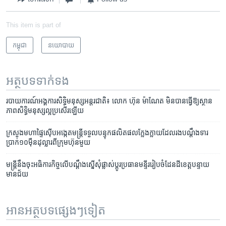
This item is part of
កម្ពុជា
នយោបាយ
អត្ថបទ​ទាក់ទង
របាយការណ៍អង្គការសិទ្ធិមនុស្សអន្តរជាតិ៖ លោក ហ៊ុន ម៉ាណែត មិនបានធ្វើឱ្យស្ថាន
ភាពសិទ្ធិមនុស្សល្អប្រសើរឡើយ
ក្រសួងមហាផ្ទៃស៊ើបអង្កេតមន្រ្តីទទួលបន្ទុកផលិតផលក្លែងក្លាយដែលរងបណ្តឹងទារ
ប្រាក់១០ម៉ឺនដុល្លារពីក្រុមហ៊ុនមួយ
មន្រ្តី​នឹង​ចុះ​អធិការកិច្ច​លើ​បណ្តឹង​ស្នើ​សុំ​ផ្លាស់ប្តូរ​ប្រធាន​មន្ទីរ​រៀបចំ​ដែនដី​ខេត្តបន្ទាយ
មានជ័យ
អានអត្ថបទផ្សេងៗទៀត