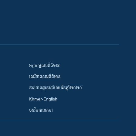
អក្ខរកម្មសារព័ត៌មាន
សេរីភាពសារព័ត៌មាន
ការបោះឆ្នោតនៅអាមេរិកឆ្នាំ២០២០
Khmer-English
បទវិចារណកថា