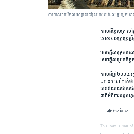
ទាហាន​អាមេរិក​ឈរ​ល្បាត​នៅស្រប​ពេល​ដែល​ក្រុម​អ្នក​ទោស​
កាល​ពី​ថ្ងៃ​សុក្រ​ ច
ទោស​បានត្រូវប្រព្រឹ
សេចក្តីសម្រេច​របស់ច
សេចក្តី​សម្រេច​ចិត្ត​
កាល​ពី​ឆ្នាំ២០០៤​
Union​ ហៅកាត់ថា​ A
បាន​និយាយ​ថា​រូបថត​
ជាតិ​អំពី​ការ​ទទួល​
ចែករំលែក
This item is part of