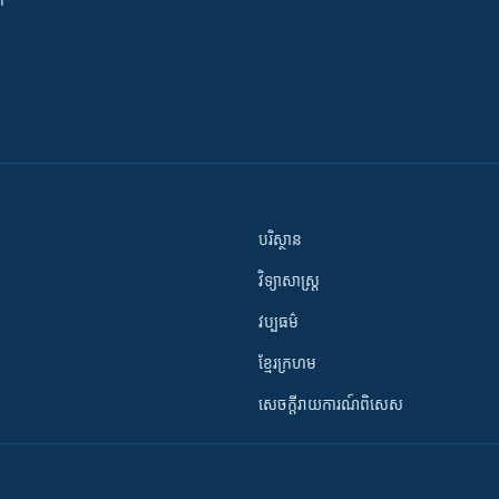
ី
បរិស្ថាន
វិទ្យាសាស្រ្ត
វប្បធម៌
ខ្មែរក្រហម
សេចក្តីរាយការណ៍ពិសេស