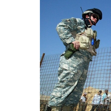
រចនា
សម្ព័ន្ធ​
រំលង​
និង​
ចូល​
ទៅ​
កាន់​
ទំព័រ​
ស្វែង​
រក