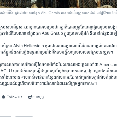
រងចាំ​នឹង​ត្រូវ​ដោះលែង​នៅ​គុក Abu Ghraib ភាគខាងលិច​ក្រុងបាកដាដ នា​ថ្ងៃ​ទី​២៣ ខែ​មិ
ៅក្រម​សហព័ន្ធស.រ.អា​ម្នាក់​បាន​សម្រេច​ថា​ រដ្ឋាភិបាល​ត្រូវ​តែ​ចេញផ្សាយ​រូបថតបង្ហាញ
ត្ត​ទៅ​លើ​បែប​ណា​នៅ​ក្នុង​គុក Abu Ghraib ក្នុង​ប្រទេស​អ៊ីរ៉ាក់ និង​នៅ​កន្លែង​ឯ
ៅក្រម​ Alvin Hellerstein ចូល​ជា​ធរមាន​ក្នុង​ពេល​ពីរ​ខែដោយ​ផ្តល់​ពេល​វេលា​ឱ្យ
ថា​តើ​ខ្លួន​នឹង​តវ៉ា​ទ្បើង​ឧទ្ធរណ៍​ប្រឆាំង​នឹង​សេចក្តី​សម្រេចរបស់​ចៅ​ក្រម​នេះ​ឬទេ។​
អង្គការ​សហភាពសេរីភាពស៊ីវិល​អាមេរិកាំង​ដែល​ភាសា​អង់គ្លេសហៅ​ថា​ American
CLU បាន​ដាក់​ពាក្យ​បណ្តឹង​មួយ​ស្វះស្វែង​ឲ្យ​មាន​ការ​ចេញ​ផ្សាយ​រូប​ថត​ទាំង​នេ
ទាំង​នេះ​មាន​ «សារៈសំខាន់​ជាក់ស្តែង​ដល់​ការ​ជជែក​ដេញ​ដោល​គ្នា​ដែល​កំពុងមាន​ធ
ខុស​ត្រូវ​របស់រដ្ឋាភិបាលចំពោះ​ការ​រំលោភបំពាន​លើ​ក្រុម​អ្នកទោស»៕
Follow us
បោះពុម្ព