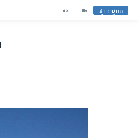
ផ្សាយផ្ទាល់
u