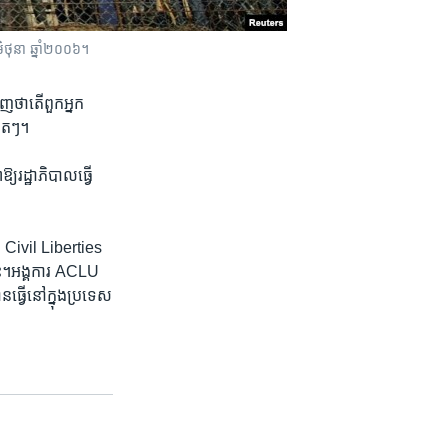
ថុនា​ ឆ្នាំ​២០០៦។
​ថា​តើ​ពួក​អ្នក​
ទៀតៗ។​
​រដ្ឋាភិបាលធ្វើ​
 Civil Liberties
ះ​។​អង្គការ​ ACLU
្វើ​នៅ​ក្នុង​ប្រទេស​