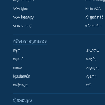
វ៉ាស៊ីនតោន​ថ្ងៃ​នេះ
ព័ត៌មាន​​ពេល​រាត្រ
VOA ថ្ងៃនេះ
Hello VOA
VOA ​វិទ្យាសាស្ត្រ
សំឡេង​ជំនាន់​ថ្មី
VOA 60 អាស៊ី
វេទិកា​អាស៊ាន
ព័ត៌មាន​តាមប្រធានបទ​
កម្ពុជា
នយោបាយ
អន្តរជាតិ
សេដ្ឋកិច្ច
អាមេរិក
សិទ្ធិមនុស្ស
ខ្មែរ​នៅអាមេរិក
សុខភាព
អាស៊ីអាគ្នេយ៍
អប់រំ
រៀន​​អង់គ្លេស