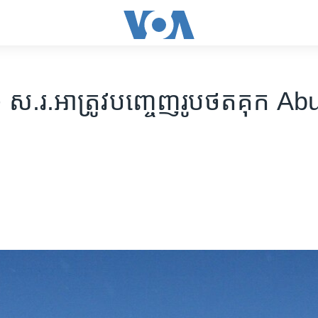
ស.រ.អា​ត្រូវ​បញ្ចេញ​រូបថតគុក​ Ab