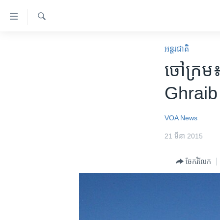
ភ្ជាប់​
ទៅ​
គេហទំព័រ​
ស្វែង​
កម្ពុជា
រក
អន្តរជាតិ
ទាក់ទង
អន្តរជាតិ
ចៅក្រម៖ 
រំលង​
និង​
អាមេរិក
Ghraib
ចូល​
ចិន
ទៅ​​
ទំព័រ​
ហេឡូវីអូអេ
VOA News
ព័ត៌មាន​​
កម្ពុជាច្នៃប្រតិដ្ឋ
21 មីនា 2015
តែ​
ម្តង
ព្រឹត្តិការណ៍ព័ត៌មាន
ចែករំលែក
រំលង​
ទូរទស្សន៍ / វីដេអូ​
និង​
ចូល​
វិទ្យុ / ផតខាសថ៍
ទៅ​
កម្មវិធីទាំងអស់
ទំព័រ​