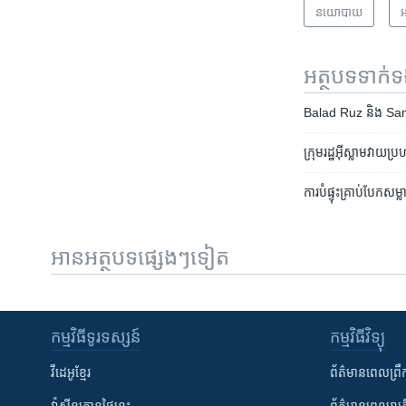
នយោបាយ
អ
អត្ថបទ​ទាក់
Balad Ruz និង Samarra
ក្រុម​រដ្ឋអ៊ីស្លាម​វាយប្រហ
ការ​បំផ្ទុះ​គ្រាប់​បែក​​ស
អានអត្ថបទផ្សេងៗទៀត
កម្មវិធី​ទូរទស្សន៍
កម្មវិធី​វិទ្យុ
វីដេអូ​ខ្មែរ
ព័ត៌មាន​ពេល​ព្រឹ