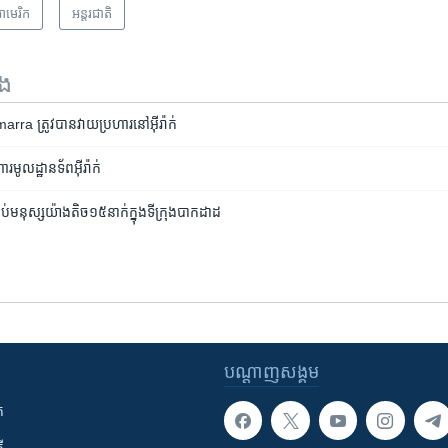
ាមេរិក​
អន្តរជាតិ
ទង
 ត្រូវ​បាន​វាយ​ប្រហារ​នៅ​អ៊ីរ៉ាក់
ារ​មូលដ្ឋាន​ទ័ព​អ៊ីរ៉ាក់
ម្លាប់​មនុស្ស​យ៉ាង​តិច​១៥នាក់​ក្នុង​ទីក្រុង​បាកដាដ
បណ្តាញ​សង្គម
ក