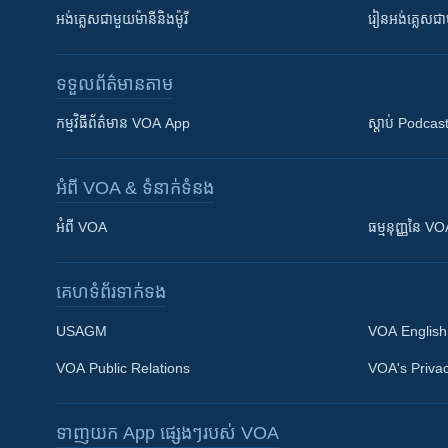
អង់គ្លេស​ជាមួយ​ម៉ានី​និង​ម៉ូរី
រៀន​​​​​​អង់គ្លេ
ទទួល​ព័ត៌មាន​តាម
កម្មវិធី​ព័ត៌មាន VOA App
ស្តាប់ Podcas
អំពី​ VOA & ទំនាក់ទំនង
អំពី​ VOA
ធម្មនុញ្ញ​នៃ V
គេហទំព័រ​​ទាក់ទង
USAGM
VOA English
VOA Public Relations
VOA's Privac
ទាញយក​ App ផ្សេងៗ​របស់​ VOA
Khmer English