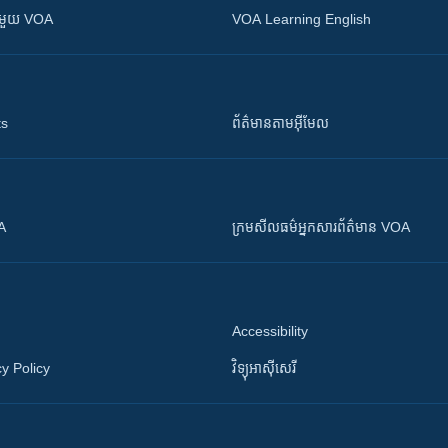
ស​​ជាមួយ VOA
VOA Learning English
ts
ព័ត៌មាន​តាម​អ៊ីមែល
OA
ក្រម​​​សីលធម៌​​​អ្នក​​​សារព័ត៌មាន VOA
Accessibility
y Policy
វិទ្យុ​អាស៊ី​សេរី