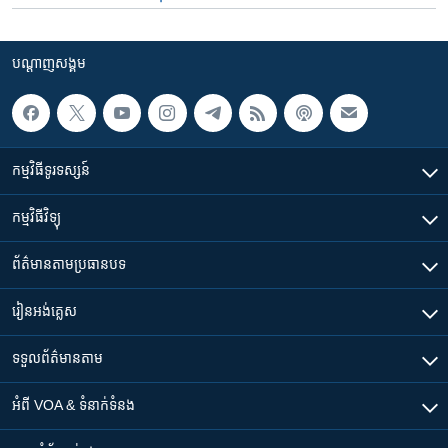
បណ្តាញ​សង្គម
កម្មវិធី​ទូរទស្សន៍
កម្មវិធី​វិទ្យុ
ព័ត៌មាន​តាមប្រធានបទ​
រៀន​​អង់គ្លេស
ទទួល​ព័ត៌មាន​តាម
អំពី​ VOA & ទំនាក់ទំនង